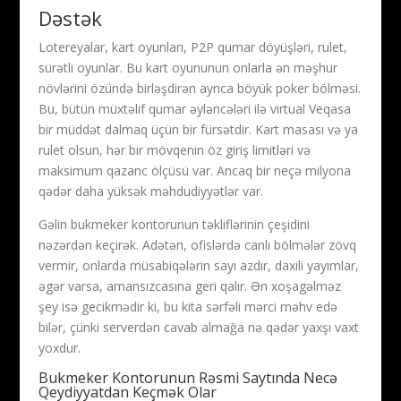
Dəstək
Lotereyalar, kart oyunları, P2P qumar döyüşləri, rulet,
sürətli oyunlar. Bu kart oyununun onlarla ən məşhur
növlərini özündə birləşdirən ayrıca böyük poker bölməsi.
Bu, bütün müxtəlif qumar əyləncələri ilə virtual Veqasa
bir müddət dalmaq üçün bir fürsətdir. Kart masası və ya
rulet olsun, hər bir mövqenin öz giriş limitləri və
maksimum qazanc ölçüsü var. Ancaq bir neçə milyona
qədər daha yüksək məhdudiyyətlər var.
Gəlin bukmeker kontorunun təkliflərinin çeşidini
nəzərdən keçirək. Adətən, ofislərdə canlı bölmələr zövq
vermir, onlarda müsabiqələrin sayı azdır, daxili yayımlar,
əgər varsa, amansızcasına geri qalır. Ən xoşagəlməz
şey isə gecikmədir ki, bu kita sərfəli mərci məhv edə
bilər, çünki serverdən cavab almağa nə qədər yaxşı vaxt
yoxdur.
Bukmeker Kontorunun Rəsmi Saytında Necə
Qeydiyyatdan Keçmək Olar