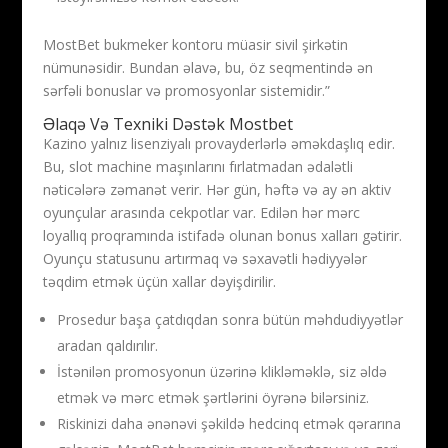
MostBet bukmeker kontoru müasir sivil şirkətin
nümunəsidir. Bundan əlavə, bu, öz seqmentində ən
sərfəli bonuslar və promosyonlar sistemidir.”
Əlaqə Və Texniki Dəstək Mostbet
Kazino yalnız lisenziyalı provayderlərlə əməkdaşlıq edir.
Bu, slot machine maşınlarını fırlatmadan ədalətli
nəticələrə zəmanət verir. Hər gün, həftə və ay ən aktiv
oyunçular arasında cekpotlar var. Edilən hər mərc
loyallıq proqramında istifadə olunan bonus xalları gətirir.
Oyunçu statusunu artırmaq və səxavətli hədiyyələr
təqdim etmək üçün xallar dəyişdirilir.
Prosedur başa çatdıqdan sonra bütün məhdudiyyətlər
aradan qaldırılır.
İstənilən promosyonun üzərinə klikləməklə, siz əldə
etmək və mərc etmək şərtlərini öyrənə bilərsiniz.
Riskinizi daha ənənəvi şəkildə hedcinq etmək qərarına