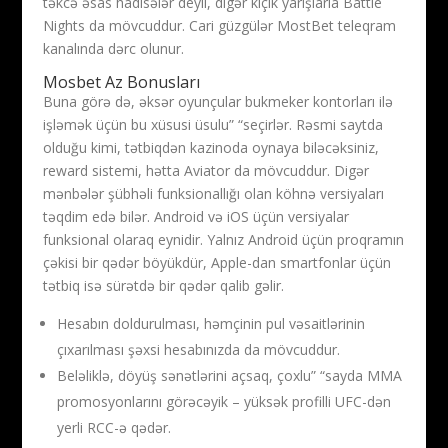
təkcə əsas hadisələr deyil, digər kiçik yarışlarla Battle
Nights da mövcuddur. Cari güzgülər MostBet teleqram
kanalında dərc olunur.
Mosbet Az Bonusları
Buna görə də, əksər oyunçular bukmeker kontorları ilə
işləmək üçün bu xüsusi üsulu” “seçirlər. Rəsmi saytda
olduğu kimi, tətbiqdən kazinoda oynaya biləcəksiniz,
reward sistemi, hətta Aviator da mövcuddur. Digər
mənbələr şübhəli funksionallığı olan köhnə versiyaları
təqdim edə bilər. Android və iOS üçün versiyalar
funksional olaraq eynidir. Yalnız Android üçün proqramın
çəkisi bir qədər böyükdür, Apple-dan smartfonlar üçün
tətbiq isə sürətdə bir qədər qalib gəlir.
Hesabın doldurulması, həmçinin pul vəsaitlərinin
çıxarılması şəxsi hesabınızda da mövcuddur.
Beləliklə, döyüş sənətlərini açsaq, çoxlu” “sayda MMA
promosyonlarını görəcəyik – yüksək profilli UFC-dən
yerli RCC-ə qədər.