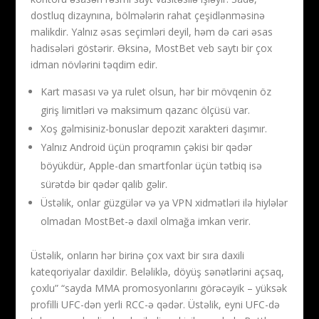
dostluq dizaynına, bölmələrin rahat çeşidlənməsinə
malikdir. Yalnız əsas seçimləri deyil, həm də cari əsas
hadisələri göstərir. Əksinə, MostBet veb saytı bir çox
idman növlərini təqdim edir.
Kart masası və ya rulet olsun, hər bir mövqenin öz
giriş limitləri və maksimum qazanc ölçüsü var.
Xoş gəlmisiniz-bonuslar depozit xarakteri daşımır.
Yalnız Android üçün proqramın çəkisi bir qədər
böyükdür, Apple-dan smartfonlar üçün tətbiq isə
sürətdə bir qədər qalib gəlir.
Üstəlik, onlar güzgülər və ya VPN xidmətləri ilə hiylələr
olmadan MostBet-ə daxil olmağa imkan verir.
Üstəlik, onların hər birinə çox vaxt bir sıra daxili
kateqoriyalar daxildir. Beləliklə, döyüş sənətlərini açsaq,
çoxlu” “sayda MMA promosyonlarını görəcəyik – yüksək
profilli UFC-dən yerli RCC-ə qədər. Üstəlik, eyni UFC-də