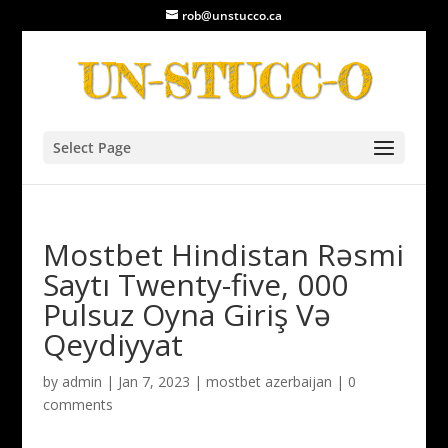
rob@unstucco.ca
Select Page
Mostbet Hindistan Rəsmi
Saytı Twenty-five, 000
Pulsuz Oyna Giriş Və
Qeydiyyat
by
admin
|
Jan 7, 2023
|
mostbet azerbaijan
|
0
comments