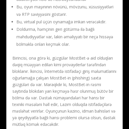
Bu, oyun maşınının növünü, mövzunu, xüsusiyyətləri
və RTP səviyyəsini göstərir.
Bu, virtual pul üçün oynamağa imkan verəcəkdir.
Doldurma, həmçinin geri götürmə ilə bağlı
məhdudiyyətlər var, lakin əməliyyatı bir neçə hissəyə
bölməklə onları keçmək olar.
Birincisi, ona görə ki, güzgülər MostBet-ə aid olduqları
dəqiq müəyyən edilən kimi provayderlər tərəfindən
bloklanır. İkincisi, İnternetdə istifadəçi giriş məlumatlarını
oğurlamağa çalışan MostBet-in (phishing) saxta
güzgüləri də var. Maraqlıdır ki, MostBet-in rəsmi
saytında blokdan yan keçməyə həsr olunmuş bütöv bir
bölmə də var. Dəstək nümayəndələri hər hansı bir
texniki məsələni həll edir, Lazım olduqda istifadəçilərə
məsləhət verirlər. Oyunçunun kazino, idman bahisləri və
ya qeydiyyatla bağlı hansı problemi olursa olsun, dəstək
mütləq kömək edəcəkdir.