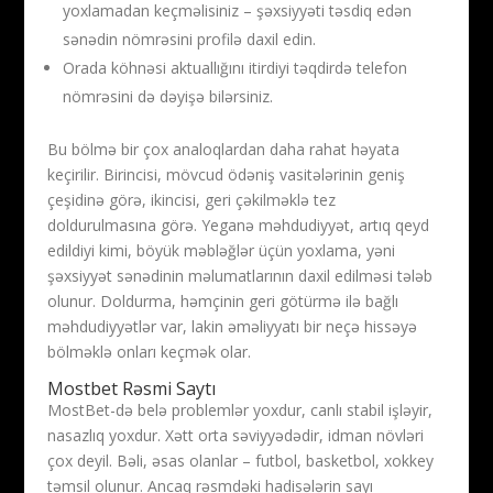
yoxlamadan keçməlisiniz – şəxsiyyəti təsdiq edən
sənədin nömrəsini profilə daxil edin.
Orada köhnəsi aktuallığını itirdiyi təqdirdə telefon
nömrəsini də dəyişə bilərsiniz.
Bu bölmə bir çox analoqlardan daha rahat həyata
keçirilir. Birincisi, mövcud ödəniş vasitələrinin geniş
çeşidinə görə, ikincisi, geri çəkilməklə tez
doldurulmasına görə. Yeganə məhdudiyyət, artıq qeyd
edildiyi kimi, böyük məbləğlər üçün yoxlama, yəni
şəxsiyyət sənədinin məlumatlarının daxil edilməsi tələb
olunur. Doldurma, həmçinin geri götürmə ilə bağlı
məhdudiyyətlər var, lakin əməliyyatı bir neçə hissəyə
bölməklə onları keçmək olar.
Mostbet Rəsmi Saytı
MostBet-də belə problemlər yoxdur, canlı stabil işləyir,
nasazlıq yoxdur. Xətt orta səviyyədədir, idman növləri
çox deyil. Bəli, əsas olanlar – futbol, basketbol, xokkey
təmsil olunur. Ancaq rəsmdəki hadisələrin sayı