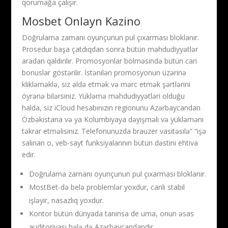
qorumağa çalışır.
Mosbet Onlayn Kazino
Doğrulama zamanı oyunçunun pul çıxarması bloklanır.
Prosedur başa çatdıqdan sonra bütün məhdudiyyətlər
aradan qaldırılır. Promosyonlar bölməsində bütün cari
bonuslar göstərilir. İstənilən promosyonun üzərinə
klikləməklə, siz əldə etmək və mərc etmək şərtlərini
öyrənə bilərsiniz. Yükləmə məhdudiyyətləri olduğu
halda, siz iCloud hesabınızın regionunu Azərbaycandan
Özbəkistana və ya Kolumbiyaya dəyişməli və yükləməni
təkrar etməlisiniz. Telefonunuzda brauzer vasitəsilə” “işə
salınan o, veb-sayt funksiyalarının bütün dəstini ehtiva
edir.
Doğrulama zamanı oyunçunun pul çıxarması bloklanır.
MostBet-də belə problemlər yoxdur, canlı stabil
işləyir, nasazlıq yoxdur.
Kontor bütün dünyada tanınsa de uma, onun əsas
auditoriyası hələ də Azərbaycandandır