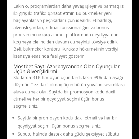
Lakin o, proqramlardan daha yavaş işləyir və barmaq izi
ilə giriş ilə trafikə qənaət etmir. Bu bukmeker yeni
başlayanlar və peşəkarlar üçün idealdır. Etibarlılığı,
əlverişli şərtləri, xidmət funksionallığını və bonus
proqramını nəzərə alaraq, platformada qeydiyyatdan
keçməyə elə indidən davam etməyinizi tövsiyə edirik!
Bəli, bukmeker kontoru Kurakao hökumətinin verdiyi
lisenziya əsasında fəaliyyət göstərir
Mostbet Saytı Azərbaycandan Olan Oyunçular
Üçün Əlverişlidirmi
Slotlarda RTP hər oyun üçün fərdi, lakin 99%-dən aşağı
düşmür. Tez daxil olmaq üçün bütün yuvaları sevimlilərə
əlavə etmək olar. Saytda bir promosyon kodu daxil
etməli və hər bir qeydiyyat seçimi üçün bonus
seçməlisiniz.
Saytda bir promosyon kodu daxil etməli və hər bir
qeydiyyat seçimi üçün bonus seçməlisiniz.
Sübutu halında dəstək daha güclü şəxsiyyət sübutu