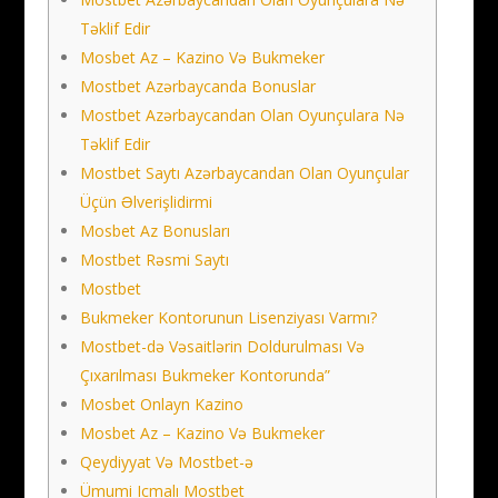
Təklif Edir
Mosbet Az – Kazino Və Bukmeker
Mostbet Azərbaycanda Bonuslar
Mostbet Azərbaycandan Olan Oyunçulara Nə
Təklif Edir
Mostbet Saytı Azərbaycandan Olan Oyunçular
Üçün Əlverişlidirmi
Mosbet Az Bonusları
Mostbet Rəsmi Saytı
Mostbet
Bukmeker Kontorunun Lisenziyası Varmı?
Mostbet-də Vəsaitlərin Doldurulması Və
Çıxarılması Bukmeker Kontorunda”
Mosbet Onlayn Kazino
Mosbet Az – Kazino Və Bukmeker
Qeydiyyat Və Mostbet-ə
Ümumi Icmalı Mostbet