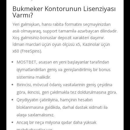
Bukmeker Kontorunun Lisenziyası
Varmı?
Yeri gəlmişkən, hansı rabitə formatını seçməyinizdən
asılı olmayaraq, support tamamilə azərbaycan dilindədir.
Xoş gəlmisiniz-bonuslar depozit xarakteri daşımır.
İdman mərcləri üçün oyun ölçüsü x5, Kazinolar üçün
x60 (FreeSpins).
MOSTBET, əsasən en yeni başlayanlar tərəfindən
qiymətləndirilən geniş və genişləndirilmiş bir bonus
sisteminə malikdir.
Birincisi, mövcud ödəniş vasitələrinin geniş çeşidinə
görə, ikincisi, geri çəkilməklə tez doldurulmasına görə.
Qeydiyyatın çətinliyinə, həmçinin hesabın
bloklanmasına gəldikdə, dərhal dəstək xidməti ilə
əlaqə saxlamalısınız.
Ancaq bir neçə milyona qədər daha yüksək
məhdudiyyətlər var.