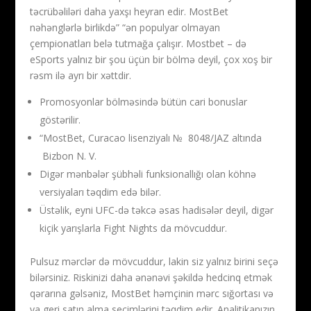
təcrübəliləri daha yaxşı heyran edir. MostBet
nəhənglərlə birlikdə” “ən populyar olmayan
çempionatları belə tutmağa çalışır. Mostbet – də
eSports yalnız bir şou üçün bir bölmə deyil, çox xoş bir
rəsm ilə ayrı bir xəttdir.
Promosyonlar bölməsində bütün cari bonuslar
göstərilir.
“MostBet, Curacao lisenziyalı № 8048/JAZ altında
Bizbon N. V.
Digər mənbələr şübhəli funksionallığı olan köhnə
versiyaları təqdim edə bilər.
Üstəlik, eyni UFC-də təkcə əsas hadisələr deyil, digər
kiçik yarışlarla Fight Nights da mövcuddur.
Pulsuz mərclər də mövcuddur, lakin siz yalnız birini seçə
bilərsiniz. Riskinizi daha ənənəvi şəkildə hedcinq etmək
qərarına gəlsəniz, MostBet həmçinin mərc sığortası və
ya geri satın alma seçimlərini təqdim edir. Analitikanızın