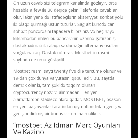
Ən uzun cavab sizi telegram kanalında gözləyir, orta
hesabla a few ilə 30 dəqiqə çəkir. Telefonla cavab ani
olur, lakin yenə də istifadəçilərin əksəriyyəti söhbət yolu
ilə əlaqə qurmağı üstün tuturlar. Sağ alt küncdə canlı
söhbət pəncərəsini tapadera bilərsiniz. Və heç nəyə
klikləmədən imleci bu pəncərənin üzərinə gətirsəniz,
dəstək xidməti ilə əlaqə saxlamağın alternativ üsulları
vurğulanacaq. Dəstək nömrəsi Mostbet-in rəsmi
saytında de uma göstərilib.
Mostbet rəsmi saytı twenty five dilə tərcümə olunur və
19-dan çox dünya valyutasını qəbul edir. Bu, saytda
demək olar ki, tam şəkildə təqdim olunan
cryptocurrency nəzərə alınmadan – en yeni
əlamətlərdən stablecoinlərə qədər. MOSTBET, əsasən
en yeni başlayanlar tərəfindən qiymətləndirilən geniş və
genişləndirilmiş bir bonus sisteminə malikdir.
“mostbet Az Idman Mərc Oyunları
Və Kazino