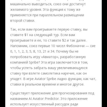
машинально выводиться, союз они достигнут
желаемого уровня. Эта функция к тому же
применяется при параллельном размещении
второй ставки.
Так, если вам проигрываете первую ставку, вы
ставите $1 на следующий тур. Если вам
проигрываете и ее, то ставите $2 и так далее.
Напомним, союз первые 10 чисел Фибоначчи — сие
0, 1, 1, 2, 3, 5, 8, 13, 21 и 34. Почему бы не
попробовать игру «Авиатор», разработанную
компанией Spribe? Эта игра заключается в том,
чтобы успеть забрать вашу увеличивающуюся
ставку при взлете самолетика наречие, как он
упадет. В игре Aviator Spribe ладно функции, как чат,
ставки в реальном времени и многое другое.
Существует приложение для прогнозирования под
названием AI Aviator Predictor. Это приложение
использует искусственный рассудок ради