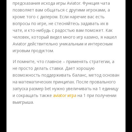
предсказания исхода игры Aviator. Функция чата
позволяет вам общаться с другими игроками, а
кроме того с дилером. Если наречие вас есть
вопросы по игре, не стесняйтесь задавать их в
чате, и кто-нибудь с радостью вам поможет. Как
человек, который видел много игр казино, я нашел
Aviator действительно уникальным и интересным
игровым продуктом.
И помните, что главное – применять стратегии, а
не просто делать ставки. Дает хорошую
возможность поддерживать баланс, метод основан
на математических принципах. После провального
запуска размер bet нужно увеличивать на 1 единицу
и сокращать также
aviator игра
на 1 при получении
выигрыша.