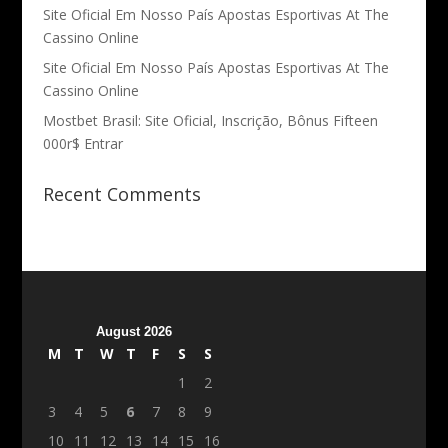
Site Oficial Em Nosso País Apostas Esportivas At The
Cassino Online
Site Oficial Em Nosso País Apostas Esportivas At The
Cassino Online
Mostbet Brasil: Site Oficial, Inscrição, Bônus Fifteen
000r$ Entrar
Recent Comments
August 2026
M
T
W
T
F
S
S
1
2
3
4
5
6
7
8
9
10
11
12
13
14
15
16