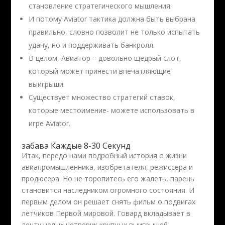
становление стратегического мышления.
И потому Aviator тактика должна быть выбрана
правильно, словно позволит не только испытать
удачу, но и поддерживать банкролл.
В целом, Авиатор – довольно щедрый слот,
который может принести впечатляющие
выигрыши.
Существует множество стратегий ставок,
которые местоимение- можете использовать в
игре Aviator.
забава Каждые 8-30 Секунд
Итак, передо нами подробный история о жизни
авиапромышленника, изобретателя, режиссера и
продюсера. Но не торопитесь его жалеть, парень
становится наследником огромного состояния. И
первым делом он решает снять фильм о подвигах
летчиков Первой мировой. Говард вкладывает в
ленту целых четверик крупных выигрышей