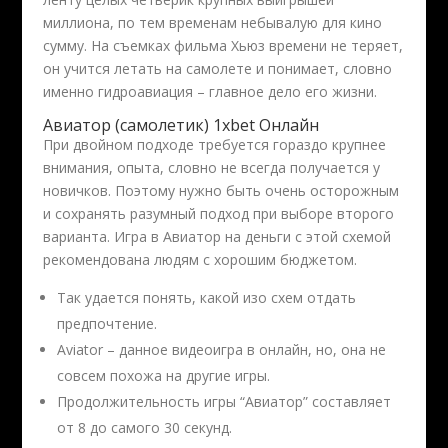
миллиона, по тем временам небывалую для кино
сумму. На съемках фильма Хьюз времени не теряет,
он учится летать на самолете и понимает, словно
именно гидроавиация – главное дело его жизни.
Авиатор (самолетик) 1xbet Онлайн
При двойном подходе требуется гораздо крупнее
внимания, опыта, словно не всегда получается у
новичков. Поэтому нужно быть очень осторожным
и сохранять разумный подход при выборе второго
варианта. Игра в Авиатор на деньги с этой схемой
рекомендована людям с хорошим бюджетом.
Так удается понять, какой изо схем отдать
предпочтение.
Aviator – данное видеоигра в онлайн, но, она не
совсем похожа на другие игры.
Продолжительность игры “Авиатор” составляет
от 8 до самого 30 секунд.