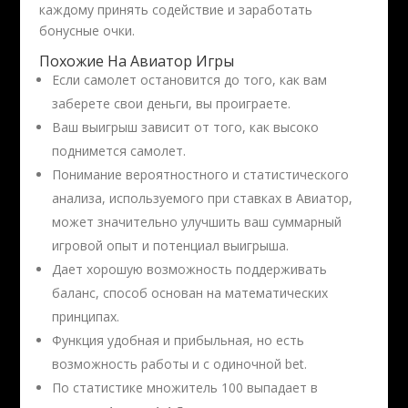
каждому принять содействие и заработать
бонусные очки.
Похожие На Авиатор Игры
Если самолет остановится до того, как вам
заберете свои деньги, вы проиграете.
Ваш выигрыш зависит от того, как высоко
поднимется самолет.
Понимание вероятностного и статистического
анализа, используемого при ставках в Авиатор,
может значительно улучшить ваш суммарный
игровой опыт и потенциал выигрыша.
Дает хорошую возможность поддерживать
баланс, способ основан на математических
принципах.
Функция удобная и прибыльная, но есть
возможность работы и с одиночной bet.
По статистике множитель 100 выпадает в