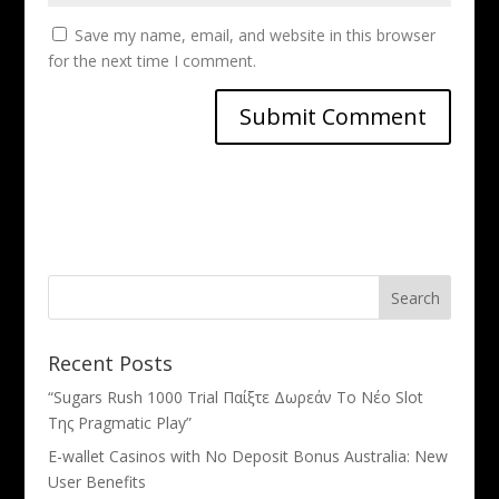
Save my name, email, and website in this browser
for the next time I comment.
Recent Posts
“Sugars Rush 1000 Trial Παίξτε Δωρεάν Το Νέο Slot
Της Pragmatic Play”
E-wallet Casinos with No Deposit Bonus Australia: New
User Benefits