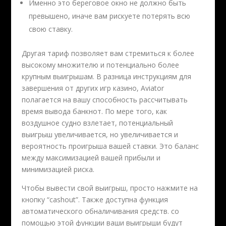
Именно это береговое окно не должно быть
превышено, иначе вам рискуете потерять всю
свою ставку.
Другая тариф позволяет вам стремиться к более
высокому множителю и потенциально более
крупным выигрышам. В разница инструкциям для
завершения от других игр казино, Aviator
полагается на вашу способность рассчитывать
время вывода банкнот. По мере того, как
воздушное судно взлетает, потенциальный
выигрыш увеличивается, но увеличивается и
вероятность проигрыша вашей ставки. Это баланс
между максимизацией вашей прибыли и
минимизацией риска.
Чтобы вывести свой выигрыш, просто нажмите на
кнопку “cashout”. Также доступна функция
автоматического обналичивания средств. со
помощью этой функции ваши выигрыши будут