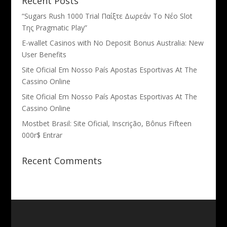
Recent Posts
“Sugars Rush 1000 Trial Παίξτε Δωρεάν Το Νέο Slot
Της Pragmatic Play”
E-wallet Casinos with No Deposit Bonus Australia: New
User Benefits
Site Oficial Em Nosso País Apostas Esportivas At The
Cassino Online
Site Oficial Em Nosso País Apostas Esportivas At The
Cassino Online
Mostbet Brasil: Site Oficial, Inscrição, Bônus Fifteen
000r$ Entrar
Recent Comments