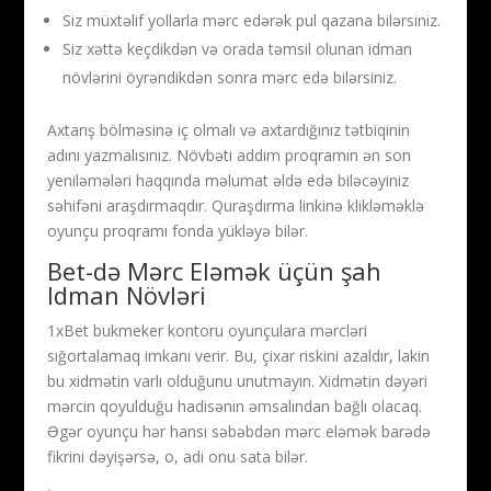
Siz müxtəlif yollarla mərc edərək pul qazana bilərsiniz.
Siz xəttə keçdikdən və orada təmsil olunan idman
növlərini öyrəndikdən sonra mərc edə bilərsiniz.
Axtarış bölməsinə iç olmalı və axtardığınız tətbiqinin
adını yazmalısınız. Növbəti addım proqramın ən son
yeniləmələri haqqında məlumat əldə edə biləcəyiniz
səhifəni araşdırmaqdır. Quraşdırma linkinə klikləməklə
oyunçu proqramı fonda yükləyə bilər.
Bet-də Mərc Eləmək üçün şah
Idman Növləri
1xBet bukmeker kontoru oyunçulara mərcləri
sığortalamaq imkanı verir. Bu, çixar riskini azaldır, lakin
bu xidmətin varlı olduğunu unutmayın. Xidmətin dəyəri
mərcin qoyulduğu hadisənin əmsalından bağlı olacaq.
Əgər oyunçu hər hansı səbəbdən mərc eləmək barədə
fikrini dəyişərsə, o, adi onu sata bilər.