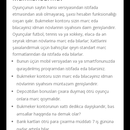
Oyunçunun saytın hansı versiyasından istifadə
etməsindən asılı olmayaraq, şəxsi hesabın funksionallığı
oxşarı qalır. Bukmeker kontoru sizin mərc edə
biləcəyiniz idman növlərinin siyahısını daim genişləndirir.
Oyunçular futbol, ​​tennis və ya xokkey, eləcə də ən
seyrək idman növlərinə mərc edə bilərlər; Xəttlərini
şaxələndirmək üçün bahisçilər qeyri-standart mərc
formatlarından da istifadə edə bilərlər.
Bunun üçün mobil versiyadan və ya smartfonunuzda
quraşdırılmış proqramdan istifadə edə bilərsiniz.
Bukmeker kontoru sizin mərc edə biləcəyiniz idman
növlərinin siyahısını müntəzəm genişləndirir.
Depozitdən bonusları çıxara duymaq ötrü oyunçu
onlara mərc qoymalıdır.
Bukmeker kontorunun xətti dedikcə dəyişkəndir, bəs
əmsallar haqqında nə demək olar?
Bank kartları ötrü para çıxarma müddəti 7 iş gününə
qədər artırıla bilər.