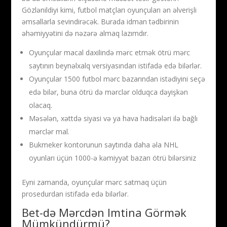
Gözlənildiyi kimi, futbol matçları oyunçuları ən əlverişli
əmsallarla sevindirəcək. Burada idman tədbirinin
əhəmiyyətini də nəzərə almaq lazımdır.
Oyunçular macal daxilində mərc etmək ötrü mərc
saytının beynəlxalq versiyasından istifadə edə bilərlər.
Oyunçular 1500 futbol mərc bazarından istədiyini seçə
edə bilər, buna ötrü də mərclər olduqca dəyişkən
olacaq.
Məsələn, xəttdə siyasi və ya hava hadisələri ilə bağlı
mərclər mal.
Bukmeker kontorunun saytında daha əla NHL
oyunları üçün 1000-ə kəmiyyət bazarı ötrü bilərsiniz
Eyni zamanda, oyunçular mərc satmaq üçün
prosedurdan istifadə edə bilərlər.
Bet-də Mərcdən Imtina Görmək
Mümkündürmü?