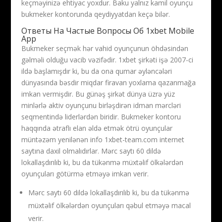
keçməyinizə ehtiyac yoxdur. Baku yalnız kamil oyunçu
bukmeker kontorunda qeydiyyatdan keçə bilər.
Ответы На Частые Вопросы Об 1xbet Mobile
App
Bukmeker seçmək hər vahid oyunçunun öhdəsindən
gəlməli olduğu vacib vəzifədir. 1xbet şirkəti işə 2007-ci
ildə başlamışdır ki, bu da ona qumar əyləncələri
dünyasında bəsdir miqdar firavan yoxlama qazanmağa
imkan vermişdir. Bu günəş şirkət dünya üzrə yüz
minlərlə aktiv oyunçunu birləşdirən idman mərcləri
seqmentində liderlərdən biridir. Bukmeker kontoru
haqqında ətraflı elan əldə etmək ötrü oyunçular
müntəzəm yenilənən info 1xbet-team.com internet
saytına daxil olmalıdırlar. Mərc saytı 60 dildə
lokallaşdırılıb ki, bu da tükənmə müxtəlif ölkələrdən
oyunçuları götürmə etməyə imkan verir.
Mərc saytı 60 dildə lokallaşdırılıb ki, bu da tükənmə
müxtəlif ölkələrdən oyunçuları qəbul etməyə macal
verir.