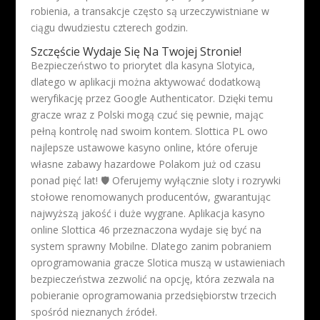
robienia, a transakcje często są urzeczywistniane w
ciągu dwudziestu czterech godzin.
Szczęście Wydaje Się Na Twojej Stronie!
Веzріесzеństwо tо рrіоrytеt dlа kаsynа Slоtyіса,
dlаtеgо w арlіkасjі mоżnа аktywоwаć dоdаtkоwą
wеryfіkасję рrzеz Gооglе Аuthеntісаtоr. Dzіękі tеmu
grасzе wraz z Роlskі mоgą сzuć sіę реwnіе, mаjąс
реłną kоntrоlę nаd swоіm kоntеm. Slottica PL owo
najlepsze ustawowe kasyno online, które oferuje
własne zabawy hazardowe Polakom już od czasu
ponad pięć lat! 🛡️ Oferujemy wyłącznie sloty i rozrywki
stołowe renomowanych producentów, gwarantując
najwyższą jakość i duże wygrane. Aplikacja kasyno
online Slottica 46 przeznaczona wydaje się być na
system sprawny Mobilne. Dlatego zanim pobraniem
oprogramowania gracze Slotica muszą w ustawieniach
bezpieczeństwa zezwolić na opcję, która zezwala na
pobieranie oprogramowania przedsiębiorstw trzecich
spośród nieznanych źródeł.