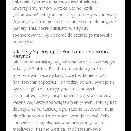
zabezpieczyliśmy się na każdą ewentualność.
Stworzyliśmy mirrory Slottica Casino, czyli
„sklonowane” kategorie polskiej platformy hazardowej.
Wykorzystaj różnego rodzaju narzędzia marketingowe
(banery, linki, social publikatory, artykuły
sponsorowane), by docierać do szerszego mrowiska
odbiorców.
Jakie Gry Są Dostępne Pod Numerem Slotica
Kasyno?
Jak zawsze pamiętaj, by grać wnikliwie i cieszyć się grą
w kasynie Slottica. Te rabaty pozwalają graczom
przetestować zabawy kasynowe bez konieczności
finalizowania depozytu. Ten rodzaj bonusu wydaje się
być szczególnie atrakcyjny na rzecz nowych
internautów, którzy chcą zapoznać się wraz z ofertą
kasyna wyjąwszy zobowiązań pieniężnych. Bonusy bez
depozytu są najczęściej ograniczone czasowo i mają
określone wzory, toteż ważne wydaje się być, żeby
sprawdzić szczegóły, aby w pełni wykorzystać te
możliwości. Kasyno Slottica, choć stosunkowo