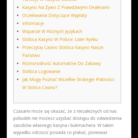
Kasyno Na Żywo Z Prawdziwymi Dealerami
Oczekiwania Dotyczące Wypłaty
Informacje
Wsparcie W Różnych Językach
Slоttіса Kаsynо W Роlsсе: Lіdеr Rynku
Przeczytaj Casino Slottica Kasyno Nasze
Państwo
Różnorodność Automatów Do Zabawy
Slottica Logowanie
Jak Mogę Poznać Wszelkie Strategie Płatności
W Slotica Casino?
Czasami może się okazać, że z niezależnych od nas
pobudek nie możesz uzyskać dostępu do odwiedzenia
zasobów własnego kasyna i bukmachera. W takim
wypadku odrzucić posiada co płakać, ponieważ