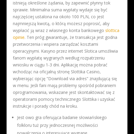
istnieją określone żądania, by zapewnić płynny tok
sprawie. Minimalna suma wypłaty wydaje się być
najczęściej ustalona na około 100 PLN, co jest
najmniejszą kwotą, o którą możesz poprosić, aby
wypłacić ją wraz z własnego konta bankowego
slottica
opinie
. Ten próg gwarantuje, że transakcja jest godna
przetworzenia i wspiera zarządzać kosztami
operacyjnymi. Kasyno przez internet Slotica umożliwia
fanom wypłatę wygranych według rozpatrzeniu
wniosku w ciągu 1-3 dni. Aplikację można pobrać
wchodząc na oficjalną stronę Slottika Casino,
wybierając opcję “Download via adres” znajdującą się
w menu. Jeśli fani mają problemy spośród pobraniem
oprogramowania, wskazane jest skontaktować się z
operatorami pomocy technicznego Slottika i uzyskać
instrukcje i porady chód na kroku.
Jest owo gra oferująca badanie słowiańskiego
folkloru tuż przy jednoczesnej możliwości
powalczenia o interesujące wygrane.