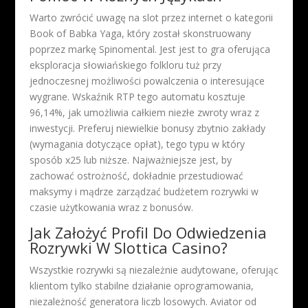
Warto zwrócić uwagę na slot przez internet o kategorii
Book of Babka Yaga, który został skonstruowany
poprzez markę Spinomental. Jest jest to gra oferująca
eksploracja słowiańskiego folkloru tuż przy
jednoczesnej możliwości powalczenia o interesujące
wygrane. Wskaźnik RTP tego automatu kosztuje
96,14%, jak umożliwia całkiem niezłe zwroty wraz z
inwestycji. Preferuj niewielkie bonusy zbytnio zakłady
(wymagania dotyczące opłat), tego typu w który
sposób x25 lub niższe. Najważniejsze jest, by
zachować ostrożność, dokładnie przestudiować
maksymy i mądrze zarządzać budżetem rozrywki w
czasie użytkowania wraz z bonusów.
Jak Założyć Profil Do Odwiedzenia
Rozrywki W Slottica Casino?
Wszystkie rozrywki są niezależnie audytowane, oferując
klientom tylko stabilne działanie oprogramowania,
niezależność generatora liczb losowych. Aviator od