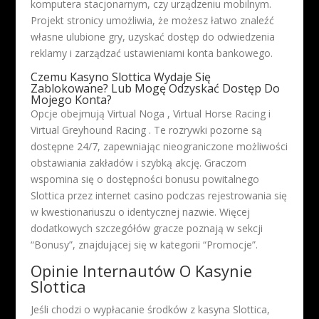
komputera stacjonarnym, czy urządzeniu mobilnym.
Projekt stronicy umożliwia, że możesz łatwo znaleźć
własne ulubione gry, uzyskać dostęp do odwiedzenia
reklamy i zarządzać ustawieniami konta bankowego.
Czemu Kasyno Slottica Wydaje Się
Zablokowane? Lub Mogę Odzyskać Dostęp Do
Mojego Konta?
Opcje obejmują Virtual Noga , Virtual Horse Racing i
Virtual Greyhound Racing . Te rozrywki pozorne są
dostępne 24/7, zapewniając nieograniczone możliwości
obstawiania zakładów i szybką akcję. Graczom
wspomina się o dostępności bonusu powitalnego
Slottica przez internet casino podczas rejestrowania się
w kwestionariuszu o identycznej nazwie. Więcej
dodatkowych szczegółów gracze poznają w sekcji
“Bonusy”, znajdującej się w kategorii “Promocje”.
Opinie Internautów O Kasynie
Slottica
Jeśli chodzi o wypłacanie środków z kasyna Slottica,