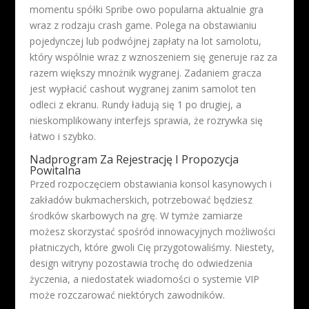
momentu spółki Spribe owo popularna aktualnie gra
wraz z rodzaju crash game. Polega na obstawianiu
pojedynczej lub podwójnej zapłaty na lot samolotu,
który wspólnie wraz z wznoszeniem się generuje raz za
razem większy mnożnik wygranej. Zadaniem gracza
jest wypłacić cashout wygranej zanim samolot ten
odleci z ekranu. Rundy ładują się 1 po drugiej, a
nieskomplikowany interfejs sprawia, że rozrywka się
łatwo i szybko.
Nadprogram Za Rejestrację I Propozycja
Powitalna
Przed rozpoczęciem obstawiania konsol kasynowych i
zakładów bukmacherskich, potrzebować będziesz
środków skarbowych na grę. W tymże zamiarze
możesz skorzystać spośród innowacyjnych możliwości
płatniczych, które gwoli Cię przygotowaliśmy. Niestety,
design witryny pozostawia trochę do odwiedzenia
życzenia, a niedostatek wiadomości o systemie VIP
może rozczarować niektórych zawodników.