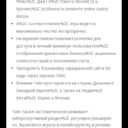
Plinko%2C Джет Х%2C Ракета (Rocket Х) а
прочие)%2C особенно в сегменте online casino
Russia.
А%2C соответственно%2C игра ведется
максимально честно же прозрачно.
На верхней панели появляются кнопки для
доступа в личный приемную пользователя%2C
отображения финансовых баланса%2C акционных
словосочетаний и пополнения счета.
Преодолеть блокировку официальной сайта БК
надо через зеркало 1Win.
Влияние 1win простирается на страны Дальнем и
Западной Европе%2C а также на Индию%2C
Китай%2C Корею и Японию.
1win также систематически развивает
киберспортивный раздел%2C регулярно расширяя
но. Вы можете играть в онлайн-рулетку в режиме