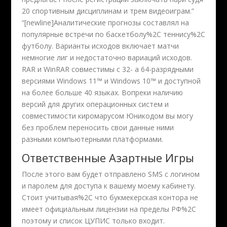
20 спортивным дисциплинам и трем видеоиграм.”
“[newline]Аналитические прогнозы составлял на
популярные встречи по баскетболу%2C теннису%2C
футболу. Варианты исходов включает матчи
немногие лиг и недостаточно вариаций исходов.
RAR и WinRAR совместимы с 32- а 64-разрядными
версиями Windows 11™ и Windows 10™ и доступной
на более больше 40 языках. Вопреки наличию
версий для других операционных систем и
совместимости киромарусом Юникодом вы могу
без проблем переносить свои данные ними
разными компьютерными платформами.
Ответственные Азартные Игры
После этого вам будет отправлено SMS с логином
и паролем для доступа к вашему моему кабинету.
Стоит учитывая%2C что букмекерская контора не
имеет официальным лицензии на пределы РФ%2C
поэтому и список ЦУПИС только входит.