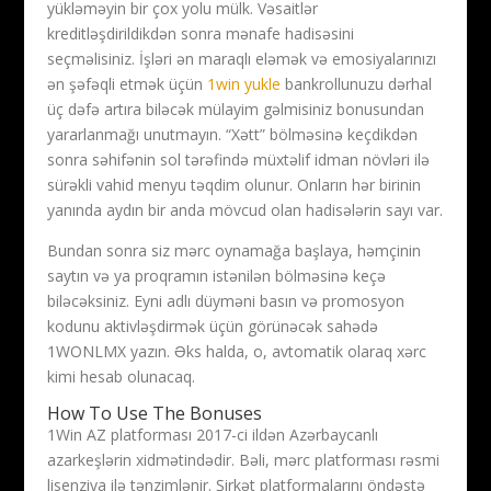
yükləməyin bir çox yolu mülk. Vəsaitlər
kreditləşdirildikdən sonra mənafe hadisəsini
seçməlisiniz. İşləri ən maraqlı eləmək və emosiyalarınızı
ən şəfəqli etmək üçün
1win yukle
bankrollunuzu dərhal
üç dəfə artıra biləcək mülayim gəlmisiniz bonusundan
yararlanmağı unutmayın. “Xətt” bölməsinə keçdikdən
sonra səhifənin sol tərəfində müxtəlif idman növləri ilə
sürəkli vahid menyu təqdim olunur. Onların hər birinin
yanında aydın bir anda mövcud olan hadisələrin sayı var.
Bundan sonra siz mərc oynamağa başlaya, həmçinin
saytın və ya proqramın istənilən bölməsinə keçə
biləcəksiniz. Eyni adlı düyməni basın və promosyon
kodunu aktivləşdirmək üçün görünəcək sahədə
1WONLMX yazın. Əks halda, o, avtomatik olaraq xərc
kimi hesab olunacaq.
How To Use The Bonuses
1Win AZ platforması 2017-ci ildən Azərbaycanlı
azarkeşlərin xidmətindədir. Bəli, mərc platforması rəsmi
lisenziya ilə tənzimlənir. Şirkət platformalarını öndəstə