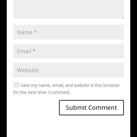
Save my name, email, and website in this browser
for the next time I comment.