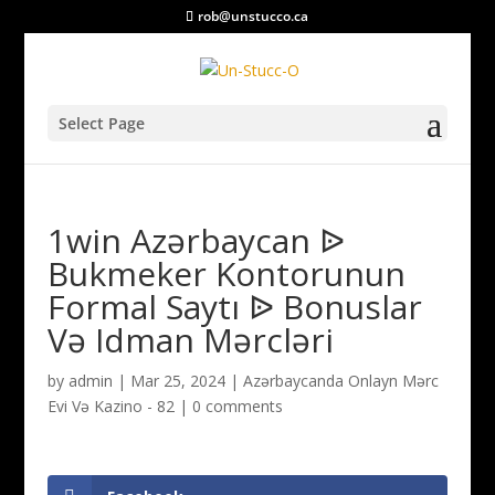
rob@unstucco.ca
Select Page
1win Azərbaycan ᐉ
Bukmeker Kontorunun
Formal Saytı ᐉ Bonuslar
Və Idman Mərcləri
by
admin
|
Mar 25, 2024
|
Azərbaycanda Onlayn Mərc
Evi Və Kazino - 82
|
0 comments