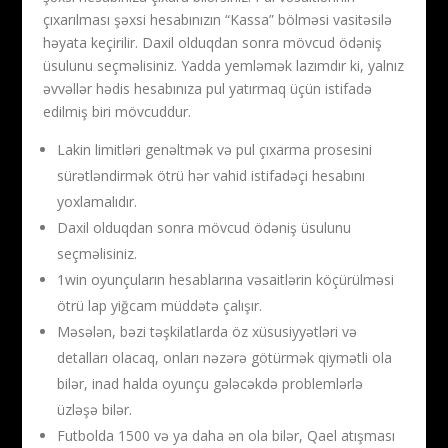
çıxarılması şəxsi hesabınızın “Kassa” bölməsi vasitəsilə
həyata keçirilir. Daxil olduqdan sonra mövcud ödəniş
üsulunu seçməlisiniz. Yadda yemləmək lazımdır ki, yalnız
əvvəllər hədis hesabınıza pul yatırmaq üçün istifadə
edilmiş biri mövcuddur.
Lakin limitləri genəltmək və pul çıxarma prosesini
sürətləndirmək ötrü hər vahid istifadəçi hesabını
yoxlamalıdır.
Daxil olduqdan sonra mövcud ödəniş üsulunu
seçməlisiniz.
1win oyunçuların hesablarına vəsaitlərin köçürülməsi
ötrü lap yiğcam müddətə çalışır.
Məsələn, bəzi təşkilatlarda öz xüsusiyyətləri və
detalları olacaq, onları nəzərə götürmək qiymətli ola
bilər, inad halda oyunçu gələcəkdə problemlərlə
üzləşə bilər.
Futbolda 1500 və ya daha ən ola bilər, Qael atışması