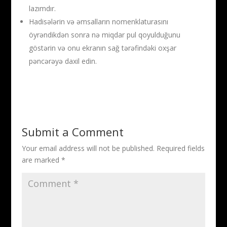
lazımdır.
Hadisələrin və əmsalların nomenklaturasını
öyrəndikdən sonra nə miqdar pul qoyulduğunu
göstərin və onu ekranın sağ tərəfindəki oxşar
pəncərəyə daxil edin.
Submit a Comment
Your email address will not be published.
Required fields
are marked
*