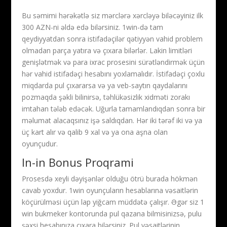
Bu səmimi hərəkətlə siz mərclərə xərcləyə biləcəyiniz ilk
300 AZN-ni əldə edə bilərsiniz. 1win-də tam
qeydiyyatdan sonra istifadəçilər qətiyyən vahid problem
olmadan parça yatıra və çıxara bilərlər. Lakin limitləri
genişlətmək və para ixrac prosesini sürətləndirmək üçün
hər vahid istifadəçi hesabını yoxlamalıdır. İstifadəçi çoxlu
miqdarda pul çıxararsa və ya veb-saytın qaydalarını
pozmaqda şəkli bilinirsə, təhlükəsizlik xidməti zorakı
imtahan tələb edəcək. Uğurla tamamlandıqdan sonra bir
məlumat alacaqsınız işə saldıqdan. Hər iki tərəf iki və ya
üç kart alır və qalib 9 xal və ya ona aşna olan
oyunçudur.
In-in Bonus Proqrami
Prosesdə xeyli dəyişənlər olduğu ötrü burada hökmən
cavab yoxdur. 1win oyunçuların hesablarına vəsaitlərin
köçürülməsi üçün lap yiğcam müddətə çalışır. Əgər siz 1
win bukmeker kontorunda pul qazana bilmisinizsə, pulu
şəxsi hesabınıza çıxara bilərsiniz. Pul vəsaitlərinin