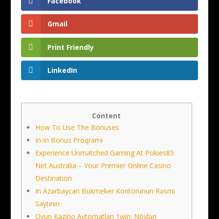
Facebook
Gmail
Print Friendly
LinkedIn
Content
How To Use The Bonuses
In-in Bonus Proqrami
Experience Unmatched Gaming At Pokies85
Net Australia – Your Premier Online Casino
Destination
In Azərbaycan Bukmeker Kontorunun Rəsmi
Saytının
Oyun Kazino Avtomatları 1win: Növləri