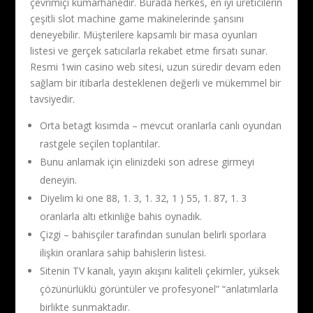
çevrimiçi kumarhanedir. Burada herkes, en iyi üreticilerin
çeşitli slot machine game makinelerinde şansını
deneyebilir. Müşterilere kapsamlı bir masa oyunları
listesi ve gerçek satıcılarla rekabet etme fırsatı sunar.
Resmi 1win casino web sitesi, uzun süredir devam eden
sağlam bir itibarla desteklenen değerli ve mükemmel bir
tavsiyedir.
Orta betagt kısımda – mevcut oranlarla canlı oyundan
rastgele seçilen toplantılar.
Bunu anlamak için elinizdeki son adrese girmeyi
deneyin.
Diyelim ki one 88, 1. 3, 1. 32, 1 ) 55, 1. 87, 1. 3
oranlarla altı etkinliğe bahis oynadık.
Çizgi – bahisçiler tarafından sunulan belirli sporlara
ilişkin oranlara sahip bahislerin listesi.
Sitenin TV kanalı, yayın akışını kaliteli çekimler, yüksek
çözünürlüklü görüntüler ve profesyonel” “anlatımlarla
birlikte sunmaktadır.