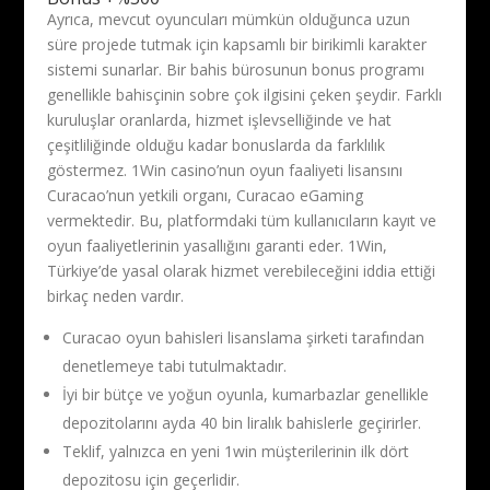
Ayrıca, mevcut oyuncuları mümkün olduğunca uzun
süre projede tutmak için kapsamlı bir birikimli karakter
sistemi sunarlar. Bir bahis bürosunun bonus programı
genellikle bahisçinin sobre çok ilgisini çeken şeydir. Farklı
kuruluşlar oranlarda, hizmet işlevselliğinde ve hat
çeşitliliğinde olduğu kadar bonuslarda da farklılık
göstermez. 1Win casino’nun oyun faaliyeti lisansını
Curacao’nun yetkili organı, Curacao eGaming
vermektedir. Bu, platformdaki tüm kullanıcıların kayıt ve
oyun faaliyetlerinin yasallığını garanti eder. 1Win,
Türkiye’de yasal olarak hizmet verebileceğini iddia ettiği
birkaç neden vardır.
Curacao oyun bahisleri lisanslama şirketi tarafından
denetlemeye tabi tutulmaktadır.
İyi bir bütçe ve yoğun oyunla, kumarbazlar genellikle
depozitolarını ayda 40 bin liralık bahislerle geçirirler.
Teklif, yalnızca en yeni 1win müşterilerinin ilk dört
depozitosu için geçerlidir.