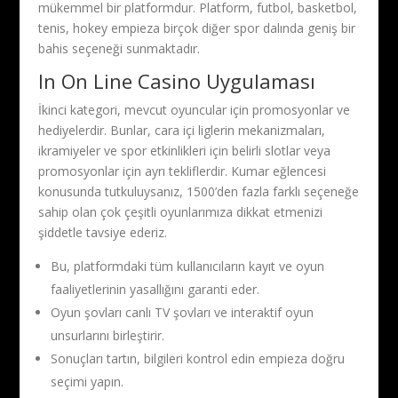
mükemmel bir platformdur. Platform, futbol, basketbol,
tenis, hokey empieza birçok diğer spor dalında geniş bir
bahis seçeneği sunmaktadır.
In On Line Casino Uygulaması
İkinci kategori, mevcut oyuncular için promosyonlar ve
hediyelerdir. Bunlar, cara içi liglerin mekanizmaları,
ikramiyeler ve spor etkinlikleri için belirli slotlar veya
promosyonlar için ayrı tekliflerdir. Kumar eğlencesi
konusunda tutkuluysanız, 1500’den fazla farklı seçeneğe
sahip olan çok çeşitli oyunlarımıza dikkat etmenizi
şiddetle tavsiye ederiz.
Bu, platformdaki tüm kullanıcıların kayıt ve oyun
faaliyetlerinin yasallığını garanti eder.
Oyun şovları canlı TV şovları ve interaktif oyun
unsurlarını birleştirir.
Sonuçları tartın, bilgileri kontrol edin empieza doğru
seçimi yapın.