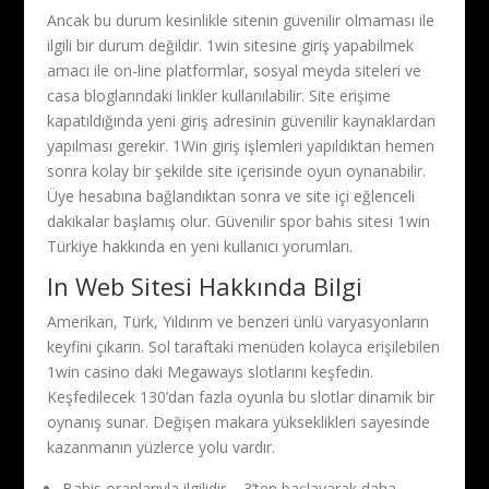
Ancak bu durum kesinlikle sitenin güvenilir olmaması ile
ilgili bir durum değildir. 1win sitesine giriş yapabilmek
amacı ile on-line platformlar, sosyal meyda siteleri ve
casa bloglarındaki linkler kullanılabilir. Site erişime
kapatıldığında yeni giriş adresinin güvenilir kaynaklardan
yapılması gerekir. 1Win giriş işlemleri yapıldıktan hemen
sonra kolay bir şekilde site içerisinde oyun oynanabilir.
Üye hesabına bağlandıktan sonra ve site içi eğlenceli
dakikalar başlamış olur. Güvenilir spor bahis sitesi 1win
Türkiye hakkında en yeni kullanıcı yorumları.
In Web Sitesi Hakkında Bilgi
Amerikan, Türk, Yıldırım ve benzeri ünlü varyasyonların
keyfini çıkarın. Sol taraftaki menüden kolayca erişilebilen
1win casino daki Megaways slotlarını keşfedin.
Keşfedilecek 130’dan fazla oyunla bu slotlar dinamik bir
oynanış sunar. Değişen makara yükseklikleri sayesinde
kazanmanın yüzlerce yolu vardır.
Bahis oranlarıyla ilgilidir – 3’ten başlayarak daha