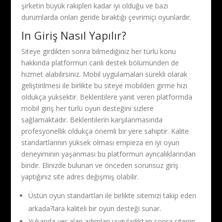
şirketin büyük rakipleri kadar iyi olduğu ve bazı
durumlarda onları geride bıraktığı çevrimiçi oyunlardır.
In Giriş Nasıl Yapılır?
Siteye girdikten sonra bilmediğiniz her türlü konu
hakkında platformun canlı destek bölümünden de
hizmet alabilirsiniz. Mobil uygulamaları sürekli olarak
geliştirilmesi ile birlikte bu siteye mobilden girme hızı
oldukça yüksektir. Beklentilere yanıt veren platformda
mobil giriş her türlü oyun desteğini sizlere
sağlamaktadır. Beklentilerin karşılanmasında
profesyonellik oldukça önemli bir yere sahiptir. Kalite
standartlarının yüksek olması empieza en iyi oyun
deneyiminin yaşanması bu platformun ayrıcalıklarından
biridir. Elinizde bulunan ve önceden sorunsuz giriş
yaptığınız site adres değişmiş olabilir.
Üstün oyun standartları ile birlikte sitemizi takip eden
arkada?lara kaliteli bir oyun desteği sunar.
Yukarıda yer alan adımları uyguladıktan sonra sitenin