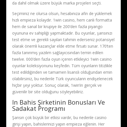
da dahil olmak üzere büyük marka projeleri seçti.
Seçiminiz ne olursa olsun, hesabınıza afin de yüklemek
hızlı empieza kolaydır. 1win casino, hem canlı formatta
hem de sanal bir krupiye ile 200’den fazla piyango
oyununa ev sahipliği yapmaktadır. Bu oyunlar, şansınızı
test etme ve gerekli sayıları tahmin ederseniz potansiyel
olarak önemli kazançlar elde etme fırsatı sunar. 170’ten
fazla tanınmış yazılım sağlayıcısından temin edilen
twelve. 000’den fazla oyun içeren etkileyici 1win casino
oyunlar koleksiyonunu keşfedin. Tüm oyunların titizlikle
test edildiğinden ve tamamen lisanslı olduğundan emin
olabilirsiniz, bu nedenle Türk oyuncuların endişelenecek
hiçbir şeyi yoktur. Sonuç olarak, 1win’in gerçek ve
güvenilir bir site olduğunu söyleyebiliriz.
In Bahis Şirketinin Bonusları Ve
Sadakat Programı
Şansın çok büyük bir etkisi vardır, bu nedenle casino
girişi yapın, bahislerinizi yapın empieza eğlenin. Her