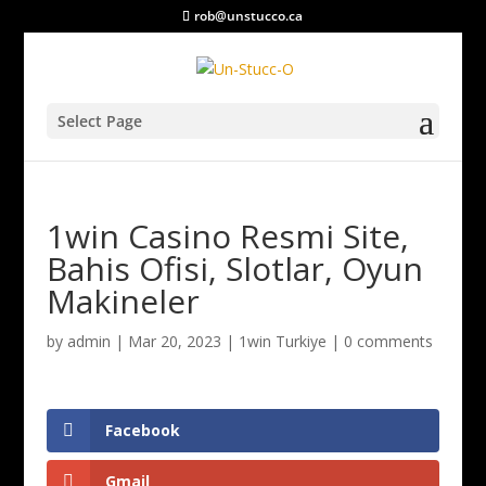
rob@unstucco.ca
Select Page
1win Casino Resmi Site,
Bahis Ofisi, Slotlar, Oyun
Makineler
by
admin
|
Mar 20, 2023
|
1win Turkiye
|
0 comments
Facebook
Gmail