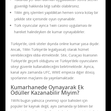
güvenliği hakkında bilgi sahibi olabilirsiniz.
1Win giriş işlemleri yapıldıktan hemen sonra kolay bir
şekilde site içerisinde oyun oynanabilir.
Türk oyuncular ayrıca 1win casino uygulaması ile
hareket halindeyken de kumar oynayabilirler.
Türkiye’de, izinli siteler dışında online kumar yasa dışıdır.
Ancak, 1Win Türkiye’de legal(yasal) olarak hizmet
verebileceğini iddia etmektedir. Site, Curaçao lisansının
Türkiye’de geçerli olduğunu ve Türkiye’deki oyuncuların
siteyi güvenle kullanabileceğini belirtmektedir. Ayrıca,
kanal aynı zamanda UFC, WWE empieza diğer dövüş
sporlarının maçlarını da yayınlamaktadır.
Kumarhanede Oynayarak Ek
Ödüller Kazanabilir Miyim?
1WIN bugün yalnızca çevrimiçi spor bahisleri için
popüler bir kaynak değil, aynı zamanda iyi bilinen bir