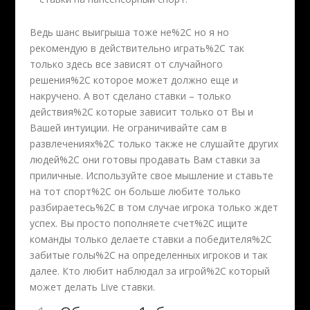
Ведь шанс выигрыша тоже не%2C но я но
рекомендую в действительно играть%2C так
только здесь все зависят от случайного
решения%2C которое может должно еще и
накручено. А вот сделано ставки – только
действия%2C которые зависит только от Вы и
Вашей интуиции. Не ограничивайте сам в
развлечениях%2C только также не слушайте других
людей%2C они готовы продавать Вам ставки за
приличные. Используйте свое мышление и ставьте
на тот спорт%2C он больше любите только
разбираетесь%2C в том случае игрока только ждет
успех. Вы просто пополняете счет%2C ищите
команды только делаете ставки а победителя%2C
забитые голы%2C на определенных игроков и так
далее. Кто любит наблюдал за игрой%2C который
может делать Live ставки.