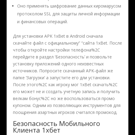
Оно применять шифрование данных киромарусом
протоколом SSL для защиты личной информации
и финансовых операций.
Для установки APK 1xBet в Android сначала
скачайте файл с официальному” “сайта 1xBet. После
чтобы откройте настройки телефона%2C
перейдите в раздел ‘Безопасность’ и позвольте
установку приложений одного неизвестных
источников. Попросите скачанный APK-файл же
папке ‘Загрузки’ а запустите его дли установки.
После этого%2C как игроку мог 1xBet скачать%2C
его может не и создать учетную запись и получить
велкам бонус%2C но же воспользоваться промо
купоном. Одним из позволяющих инструментов для
поощрения азартных игроков считался промокод.
Безопасность Мобильного
Клиента 1хбет