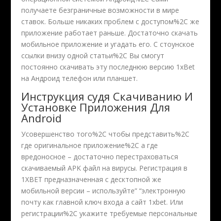
получаете безграничные возможности в мире
ставок. Больше никаких проблем с доступом%2C же
приложение работает раньше. Достаточно скачать
мобильное приложение и угадать его. С стоунское
ссылки внизу одной статьи%2C Вы смогут
постоянно скачивать эту последнюю версию 1xBet
на Андроид телефон или планшет.
Инструкция судя Скачиванию И
Установке Приложения Для
Android
Усовершенство того%2C чтобы представить%2C
где оригинальное приложение%2C а где
вредоносное – достаточно перестраховаться
скачиваемый APK файл на вирусы. Регистрация в
1XBET предназначенная с десктопной же
мобильной версии – используйте” “электронную
почту как главной ключ входа а сайт 1xbet. Или
регистрации%2C укажите требуемые персональные