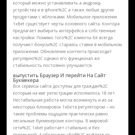
который можно устанавливать а андроид-
устройства и в iphone%2C а также любые другие
продуктами с яблочками. Мобильное приложение
1xBet существует черты основного сайта. Контора
предлагает выбирать интерфейса и собственные
настройки. Помимо того%2C клиенты БК всегда
получают бонусы%2C стараясь ставки в мобильном
приложении. Обновление контента происходит
регулярно%2C однако его функционал же
стабильность постоянно улучшаются.
выпустить Браузер И перейти На Сайт
Букмекера
Все сервисы сайта доступны для граждан%2C
которым на миг регистрации исполнилось 18 лет.
Нестабильная работа могла возникнуть и из-за
некоторых блокировок 1хбета регулятором – но
такие проблемы ощущали практически равно
легальные букмекерские конторы. В мировой
сети%2C 1xbet работает стабильно и без
пререканий. 4 обнаружен сбой%2C выйдите из