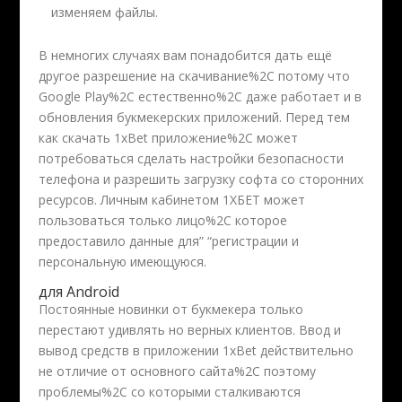
изменяем файлы.
В немногих случаях вам понадобится дать ещё
другое разрешение на скачивание%2C потому что
Google Play%2C естественно%2C даже работает и в
обновления букмекерских приложений. Перед тем
как скачать 1xBet приложение%2C может
потребоваться сделать настройки безопасности
телефона и разрешить загрузку софта со сторонних
ресурсов. Личным кабинетом 1ХБЕТ может
пользоваться только лицо%2C которое
предоставило данные для” “регистрации и
персональную имеющуюся.
для Android
Постоянные новинки от букмекера только
перестают удивлять но верных клиентов. Ввод и
вывод средств в приложении 1xBet действительно
не отличие от основного сайта%2C поэтому
проблемы%2C со которыми сталкиваются