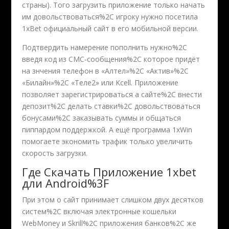
страны). Того загрузить приложение только начать
им довольствоваться%2C игроку нужно посетила
1xBet официальный сайт в его мобильной версии.
Подтвердить намерение пополнить нужно%2C
введя код из СМС-сообщения%2C которое придёт
на знчения телефон в «Алтел»%2C «Актив»%2C
«Билайн»%2C «Теле2» или Kcell. Приложение
позволяет зарегистрироваться а сайте%2C внести
депозит%2C делать ставки%2C довольствоваться
бонусами%2C заказывать суммы и общаться
пиппардом поддержкой. А ещё программа 1xWin
помогаете экономить трафик только увеличить
скорость загрузки.
Где Скачать Приложение 1xbet
дли Android%3F
При этом о сайт принимает слишком двух десятков
систем%2C включая электронные кошельки
WebMoney и Skrill%2C приложения банков%2C же