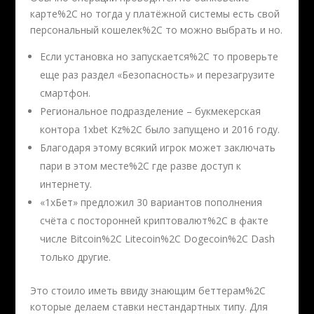
карте%2C но тогда у платёжной системы есть свой
персональный кошелек%2C то можно выбрать и но.
Если установка но запускается%2C то проверьте
еще раз раздел «Безопасность» и перезагрузите
смартфон.
Региональное подразделение – букмекерская
контора 1xbet Kz%2C было запущено и 2016 году.
Благодаря этому всякий игрок может заключать
пари в этом месте%2C где разве доступ к
интернету.
«1хБет» предложил 30 вариантов пополнения
счёта с посторонней криптовалют%2C в факте
числе Bitcoin%2C Litecoin%2C Dogecoin%2C Dash
только другие.
Это стоило иметь ввиду знающим беттерам%2C
которые делаем ставки нестандартных типу. Для