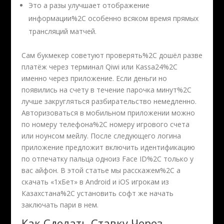
Это а разы улучшает отображение
информации%2C особенно всяком время прямых
трансляций матчей.
Сам букмекер советуют проверять%2C дошёл разве
платёж через терминал Qiwi или Kassa24%2C
именно через приложение. Если деньги но
появились на счету в течение парочка минут%2C
лучше закругляться разбирательство немедленно.
Авторизоваться в мобильном приложении можно
по номеру телефона%2C номеру игрового счета
или ноунсом мейлу. После следующего логина
приложение предложит включить идентификацию
по отпечатку пальца одноиз Face ID%2C только у
вас айфон. В этой статье мы расскажем%2C а
скачать «1хБет» в Android и iOS игрокам из
Казахстана%2C установить софт же начать
заключать пари в нем.
Как Сделать Ставку Через