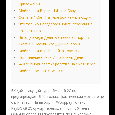
Приложения
Мобильная Версия 1xbet И Браузер
Скачать 1хбет На Телефон нежелающим
Что только Предлагает 1xbet Игрокам Из
Казахстана%3F
Выгодно ведь Делать Ставки а Спорт В
1xbet С Высоким коэффициентом%3F
Мобильная Версия Сайта 1xbet Kz
Пополнение Счета И логичный Денег
💼 Как выработать Средства На Счет Через
Мобильное 1 Икс Бет%3F
БК даёт текущий курс обмена%2C но
предупреждает%2C только фактический может еще
отличаться. На выбор — Wooppay только
PayBOX%2C сумму перевода — от 400 тенге.
Обычно операции проводятся по банковские