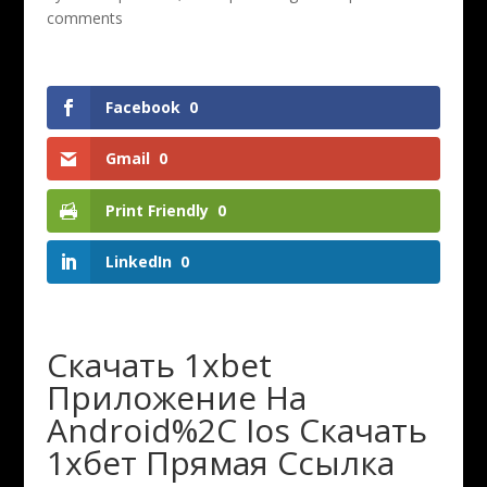
comments
Facebook
0
Gmail
0
Print Friendly
0
LinkedIn
0
Скачать 1xbet
Приложение На
Android%2C Ios Скачать
1хбет Прямая Ссылка