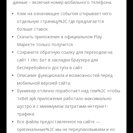
данные – включая номер мобильного телефона.
Клик на означающее события открывает него
отдельную страницу%2C где предлагается
больше ставок.
Скачать приложение и официальном Play
Маркете только получится.
Сохраните обратную ссылку для переходом на
сайт 1 Икс Бет в закладки браузера дли
бесперебойного доступа в сайт.
Описание функционала и возможностей перед
мобильной версией сайта.
Букмекер отлично поработает над тем%2C чтобы
1xBet apk приложение работало максимально
шустро и с минимумом затратами интернет-
трафика.
Все файлы предоставленное на сайте —
оригинальные%2C мы не переупаковываем и но