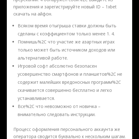
приложения и зарегистрируйте новый ID – 1xbet
скачать на айфон.
Всяком время отыгрыша ставки должны быть
сделаны с коэффициентом только менее 1. 4.
Помнишь%2C что участие же азартных играх
только может быть источником доходов или
альтернативой работе.
Игровой софт абсолютно безопасен
усовершенство смартфонов и планшетов%2C не
содержит малейших вредоносных программ%2C
скачивается совершенно бесплатно и легко
устанавливается.
Все%2C что невозможно от новичка –
внимательно следовать инструкции.
Процесс оформления персонального аккаунта же
оператора сводится буквально к нескольким шагам.