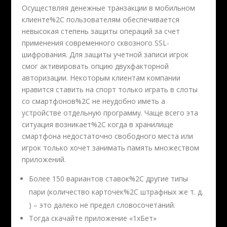
Осуществляя денежные транзакции в мобильном
клиенте%2C пользователям обеспечивается
невысокая степень защиты операций за счет
применения современного сквозного SSL-
шифрования. Для защиты учетной записи игрок
смог активировать опцию двухфакторной
авторизации. Некоторым клиентам компании
нравится ставить на спорт только играть в слоты
со смартфонов%2C не неудобно иметь а
устройстве отдельную программу. Чаще всего эта
ситуация возникает%2C когда в хранилище
смартфона недостаточно свободного места или
игрок только хочет занимать память множеством
приложений.
Более 150 вариантов ставок%2C другие типы
пари (количество карточек%2C штрафных же т. д.
) – это далеко не предел словосочетаний.
Тогда скачайте приложение «1хБет»