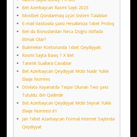
Bet Azerbaycan Rəsmi Saytı 2023
Mostbet Qondarmaq üçün Sistem Tələbləri
E-mail Vasitəsilə şəxsi Hesabınıza 1xbet Proloq
Bet-də Bonuslardan Necə Doğru Istifadə
Etmək Olar?
Bukmeker Kontorunda 1xbet Qeydiyyatı
Rəsmi Sayta Baxış 1 X Bet
Tanımlı Suallara Cavablar
Bet Azerbaycan Qeydiyyat Mobi Nadir Yukle
Elaqe Nomres
Dövlətə Xəyanətdə Taqsır Olunan Two şəxs
Tutuldu: Biri Qadındır
Bet Azerbaycan Qeydiyyat Mobi Seyrək Yukle
Elaqe Nomresi 61
Jan 1xbet Azərbaycan Formal Internet Saytında
Qeydiyyat