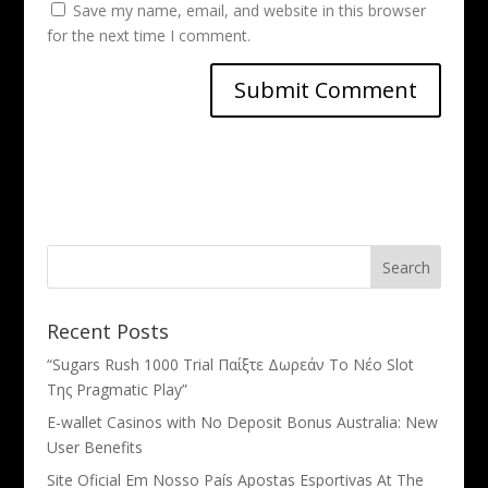
Save my name, email, and website in this browser
for the next time I comment.
Recent Posts
“Sugars Rush 1000 Trial Παίξτε Δωρεάν Το Νέο Slot
Της Pragmatic Play”
E-wallet Casinos with No Deposit Bonus Australia: New
User Benefits
Site Oficial Em Nosso País Apostas Esportivas At The