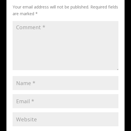
Your email address will not be published.
Required fields
are marked
*