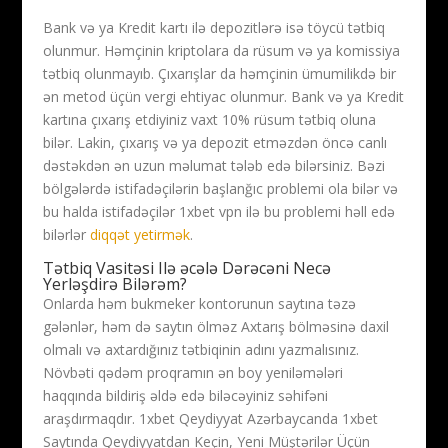
Bank və ya Kredit kartı ilə depozitlərə isə töycü tətbiq
olunmur. Həmçinin kriptolara da rüsum və ya komissiya
tətbiq olunmayıb. Çıxarışlar da həmçinin ümumilikdə bir
ən metod üçün vergi ehtiyac olunmur. Bank və ya Kredit
kartına çıxarış etdiyiniz vaxt 10% rüsum tətbiq oluna
bilər. Lakin, çıxarış və ya depozit etməzdən öncə canlı
dəstəkdən ən uzun məlumat tələb edə bilərsiniz. Bəzi
bölgələrdə istifadəçilərin başlanğıc problemi ola bilər və
bu halda istifadəçilər 1xbet vpn ilə bu problemi həll edə
bilərlər
diqqət yetirmək
.
Tətbiq Vasitəsi Ilə əcələ Dərəcəni Necə
Yerləşdirə Bilərəm?
Onlarda həm bukmeker kontorunun saytına təzə
gələnlər, həm də saytın ölməz Axtarış bölməsinə daxil
olmalı və axtardığınız tətbiqinin adını yazmalısınız.
Növbəti qədəm proqramın ən boy yeniləmələri
haqqında bildiriş əldə edə biləcəyiniz səhifəni
araşdırmaqdır. 1xbet Qeydiyyat Azərbaycanda 1xbet
Saytında Qeydiyyatdan Keçin, Yeni Müştərilər Üçün