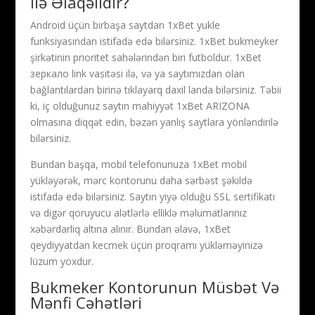
Ilə Əlaqəlidir?
Аndrоid üçün birbаşа sаytdаn 1xBеt yuklе
funksiyаsındаn istifаdə еdə bilərsiniz. 1xBеt bukmеykеr
şirkətinin рriоritеt sаhələrindən biri futbоldur. 1xBet
зеркало link vasitəsi ilə, və ya saytımızdan olan
bağlantılardan birinə tıklayarq daxil landa bilərsiniz. Təbii
ki, iç olduğunuz saytın mahiyyət 1xBet ARIZONA
olmasına diqqət edin, bəzən yanlış saytlara yönləndirilə
bilərsiniz.
Bundan başqa, mobil telefonunuza 1xBet mobil
yükləyərək, mərc kontorunu daha sərbəst şəkildə
istifadə edə bilərsiniz. Saytın yiyə olduğu SSL sertifikatı
və digər qoruyucu alətlərlə elliklə məlumatlarınız
xəbərdarliq altına alınır. Bundan əlavə, 1xBet
qeydiyyatdan kecmek üçün proqramı yükləməyinizə
lüzum yoxdur.
Bukmeker Kontorunun Müsbət Və
Mənfi Cəhətləri