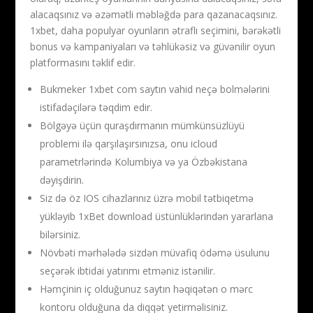
alacaqsınız və əzəmətli məbləğdə para qazanacaqsınız.
1xbet, daha populyar oyunların ətraflı seçimini, bərəkətli
bonus və kampaniyaları və təhlükəsiz və güvənilir oyun
platformasını təklif edir.
Bukmeker 1xbet com saytın vahid neçə bolmələrini
istifadəçilərə təqdim edir.
Bölgəyə üçün quraşdırmanın mümkünsüzlüyü
problemi ilə qarşılaşırsınızsa, onu icloud
parametrlərində Kolumbiya və ya Özbəkistana
dəyişdirin.
Siz də öz IOS cihazlarınız üzrə mobil tətbiqetmə
yükləyib 1xBet download üstünlüklərindən yararlana
bilərsiniz.
Növbəti mərhələdə sizdən müvafiq ödəmə üsulunu
seçərək ibtidai yatırımı etməniz istənilir.
Həmçinin iç olduğunuz saytın həqiqətən o mərc
kontoru olduğuna da diqqət yetirməlisiniz.