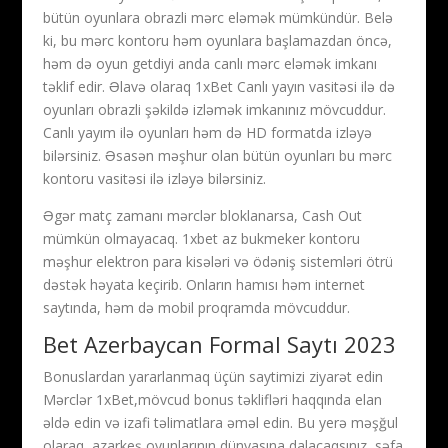
bütün oyunlara obrazli mərc eləmək mümkündür. Belə
ki, bu mərc kontoru həm oyunlara başlamazdan öncə,
həm də oyun getdiyi anda canlı mərc eləmək imkanı
təklif edir. Əlavə olaraq 1xBet Canlı yayın vasitəsi ilə də
oyunları obrazli şəkildə izləmək imkanınız mövcuddur.
Canlı yayım ilə oyunları həm də HD formatda izləyə
bilərsiniz. Əsasən məşhur olan bütün oyunları bu mərc
kontoru vasitəsi ilə izləyə bilərsiniz.
Əgər matç zamanı mərclər bloklanarsa, Cash Out
mümkün olmayacaq. 1xbet az bukmeker kontoru
məşhur elektron para kisələri və ödəniş sistemləri ötrü
dəstək həyata keçirib. Onların hamısı həm internet
saytında, həm də mobil proqramda mövcuddur.
Bet Azerbaycan Formal Saytı 2023
Bonuslardan yararlanmaq üçün saytimizi ziyarət edin
Mərclər 1xBet,mövcud bonus təklifləri haqqında elan
əldə edin və izafi təlimatlara əməl edin. Bu yerə məşğul
olaraq, azarkeş oyunlarının dünyasına dalacaqsınız, səfa