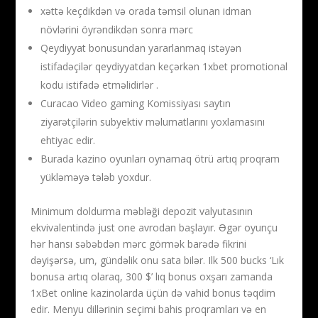
xəttə keçdikdən və orada təmsil olunan idman
növlərini öyrəndikdən sonra mərc
Qeydiyyat bonusundan yararlanmaq istəyən
istifadəçilər qeydiyyatdan keçərkən 1xbet promotional
kodu istifadə etməlidirlər .
Curacao Video gaming Komissiyası saytın
ziyarətçilərin subyektiv məlumatlarını yoxlamasını
ehtiyac edir.
Burada kazino oyunları oynamaq ötrü artıq proqram
yükləməyə tələb yoxdur.
Minimum doldurma məbləği depozit valyutasının
ekvivalentində just one avrodan başlayır. Əgər oyunçu
hər hansı səbəbdən mərc görmək barədə fikrini
dəyişərsə, um, gündəlik onu sata bilər. Ilk 500 bucks ‘Lık
bonusa artıq olaraq, 300 $’ lıq bonus oxşarı zamanda
1xBet online kazinolarda üçün də vahid bonus təqdim
edir. Menyu dillərinin seçimi bahis proqramları və en