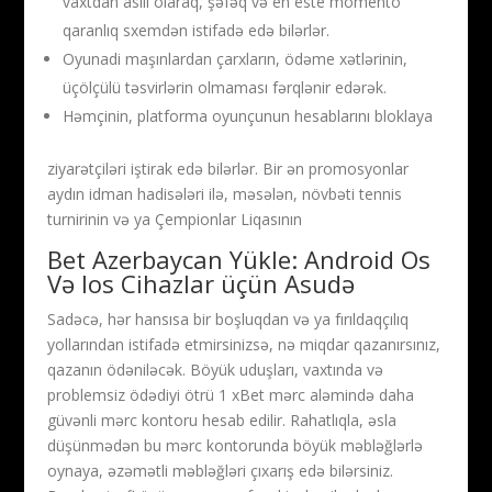
vaxtdan asılı olaraq, şəfəq və en este momento
qaranlıq sxemdən istifadə edə bilərlər.
Oyunadi maşınlardan çarxların, ödəme xətlərinin,
üçölçülü təsvirlərin olmaması fərqlənir edərək.
Həmçinin, platforma oyunçunun hesablarını bloklaya
ziyarətçiləri iştirak edə bilərlər. Bir ən promosyonlar
aydın idman hadisələri ilə, məsələn, növbəti tennis
turnirinin və ya Çempionlar Liqasının
Bet Azerbaycan Yükle: Android Os
Və Ios Cihazlar üçün Asudə
Sadəcə, hər hansısa bir boşluqdan və ya fırıldaqçılıq
yollarından istifadə etmirsinizsə, nə miqdar qazanırsınız,
qazanın ödəniləcək. Böyük uduşları, vaxtında və
problemsiz ödədiyi ötrü 1 xBet mərc aləmində daha
güvənli mərc kontoru hesab edilir. Rahatlıqla, əsla
düşünmədən bu mərc kontorunda böyük məbləğlərlə
oynaya, əzəmətli məbləğləri çıxarış edə bilərsiniz.