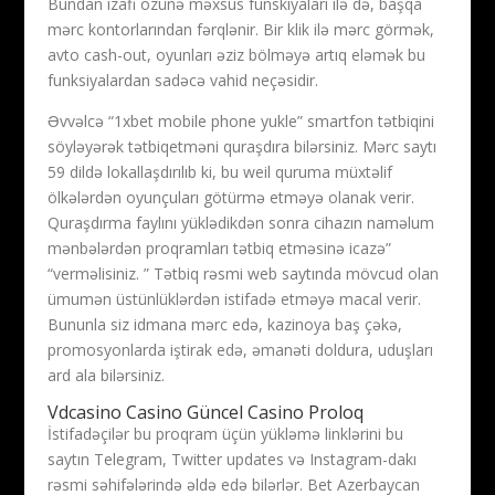
Bundan izafi özünə məxsus funskiyaları ilə də, başqa
mərc kontorlarından fərqlənir. Bir klik ilə mərc görmək,
avto cash-out, oyunları əziz bölməyə artıq eləmək bu
funksiyalardan sadəcə vahid neçəsidir.
Əvvəlcə “1xbet mobile phone yukle” smartfon tətbiqini
söyləyərək tətbiqetməni quraşdıra bilərsiniz. Mərc saytı
59 dildə lokallaşdırılıb ki, bu weil quruma müxtəlif
ölkələrdən oyunçuları götürmə etməyə olanak verir.
Quraşdırma faylını yüklədikdən sonra cihazın naməlum
mənbələrdən proqramları tətbiq etməsinə icazə”
“verməlisiniz. ” Tətbiq rəsmi web saytında mövcud olan
ümumən üstünlüklərdən istifadə etməyə macal verir.
Bununla siz idmana mərc edə, kazinoya baş çəkə,
promosyonlarda iştirak edə, əmanəti doldura, uduşları
ard ala bilərsiniz.
Vdcasino Casino Güncel Casino Proloq
İstifadəçilər bu proqram üçün yükləmə linklərini bu
saytın Telegram, Twitter updates və Instagram-dakı
rəsmi səhifələrində əldə edə bilərlər. Bet Azerbaycan