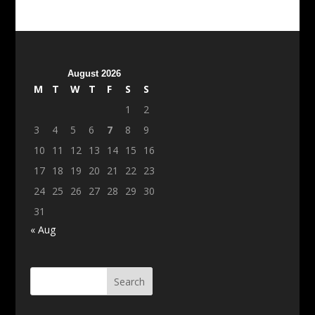
August 2026
M
T
W
T
F
S
S
1
2
3
4
5
6
7
8
9
10
11
12
13
14
15
16
17
18
19
20
21
22
23
24
25
26
27
28
29
30
31
« Aug