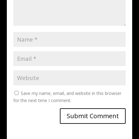
Save my name, email, and website in this browser
for the next time I comment.