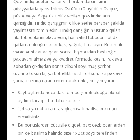
Qoz-fındıq adətən şəkər və hərdən darçın kimi
ədviyyatlarla qarışdırılmış üstüörtülü üyüdülmüş qoz,
püstə və ya özgə üstünlük verilən qoz-fındıqların
qarışığıdır. Fındıq qarışığının elliklə səthə bərabər şəkildə
yayılmasını təmin edin. Fındıq qarışığının üstünə qalan
filo təbəqələrini əlavə edin, hər vahid təbəqəni ibtidai
qatlarda olduğu qədər kərə yağı ilə fırçalayın. Bütün filo
vərəqlərini qatladıqdan sonra, bişməzdən başlanğıc
paxlavanı almaz və ya kvadrat formada kəsin. Paxlava
sobadan çıxdıqdan sonra əlbəəl soyumuş şərbəti
üzərinə tökün ki, şərbət elliklə səthi örtsün. İsti paxlava
şərbəti özünə çəkir, onun xarakterik şirinliyini yaradır.
Sayt açılanda necə daxil olmaq gərək olduğu əlbəəl
aydın olacaq – bu daha sadədir.
1,4 və ya daha təmtəraqlı əmsallı hadisələrə mərc
etməlisiniz.
Bu bonuslardan xüsusilə diqqəti bax: cəzb edənlərdən
biri də basılma halında sizə 1xBet saytı tərəfindən