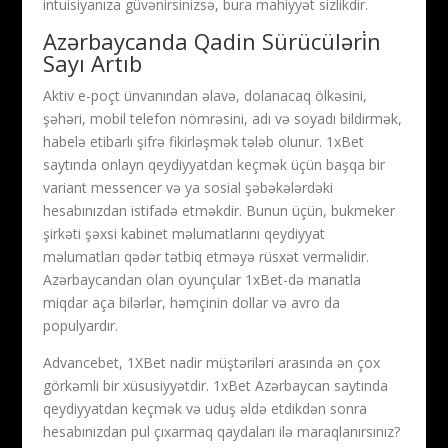
intuisiyanıza güvənirsinizsə, bura mahiyyət sizlikdir.
Azərbaycanda Qadin Sürücüləri̇n
Sayı Artıb
Aktiv e-poçt ünvanından əlavə, dolanacaq ölkəsini,
şəhəri, mobil telefon nömrəsini, adı və soyadı bildirmək,
habelə etibarlı şifrə fikirləşmək tələb olunur. 1xBet
saytında onlayn qeydiyyatdan keçmək üçün başqa bir
variant messencer və ya sosial şəbəkələrdəki
hesabınızdan istifadə etməkdir. Bunun üçün, bukmeker
şirkəti şəxsi kabinet məlumatlarını qeydiyyat
məlumatları qədər tətbiq etməyə rüsxət verməlidir.
Azərbaycandan olan oyunçular 1xBet-də manatla
miqdar aça bilərlər, həmçinin dollar və avro da
populyardır.
Advancebet, 1XBet nadir müştəriləri arasında ən çox
görkəmli bir xüsusiyyətdir. 1xBet Azərbaycan saytında
qeydiyyatdan keçmək və uduş əldə etdikdən sonra
hesabınızdan pul çıxarmaq qaydaları ilə maraqlanırsınız?