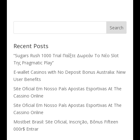
Recent Posts
“Sugars Rush 1000 Trial Παίξτε Δωρεάν Το Νέο Slot
Της Pragmatic Play”
E-wallet Casinos with No Deposit Bonus Australia: New
User Benefits
Site Oficial Em Nosso País Apostas Esportivas At The
Cassino Online
Site Oficial Em Nosso País Apostas Esportivas At The
Cassino Online
Mostbet Brasil: Site Oficial, Inscrição, Bônus Fifteen
000r$ Entrar