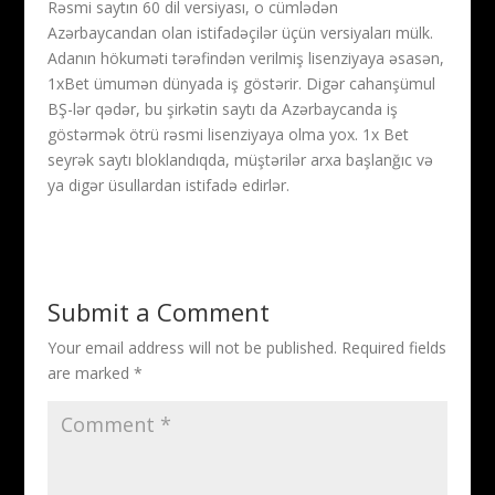
Rəsmi saytın 60 dil versiyası, o cümlədən
Azərbaycandan olan istifadəçilər üçün versiyaları mülk.
Adanın hökuməti tərəfindən verilmiş lisenziyaya əsasən,
1xBet ümumən dünyada iş göstərir. Digər cahanşümul
BŞ-lər qədər, bu şirkətin saytı da Azərbaycanda iş
göstərmək ötrü rəsmi lisenziyaya olma yox. 1x Bet
seyrək saytı bloklandıqda, müştərilər arxa başlanğıc və
ya digər üsullardan istifadə edirlər.
Submit a Comment
Your email address will not be published.
Required fields
are marked
*