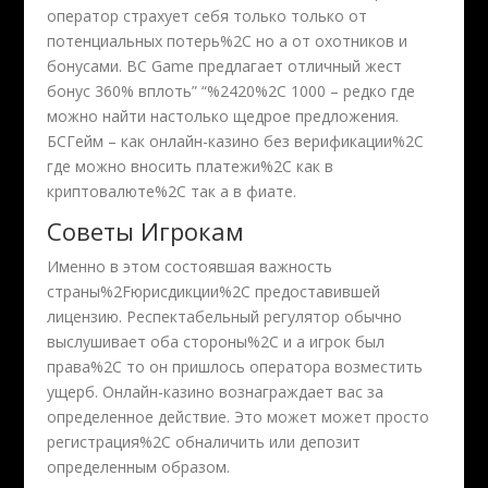
оператор страхует себя только только от
потенциальных потерь%2C но а от охотников и
бонусами. BC Game предлагает отличный жест
бонус 360% вплоть” “%2420%2C 1000 – редко где
можно найти настолько щедрое предложения.
БСГейм – как онлайн-казино без верификации%2C
где можно вносить платежи%2C как в
криптовалюте%2C так а в фиате.
Советы Игрокам
Именно в этом состоявшая важность
страны%2Fюрисдикции%2C предоставившей
лицензию. Респектабельный регулятор обычно
выслушивает оба стороны%2C и а игрок был
права%2C то он пришлось оператора возместить
ущерб. Онлайн-казино вознаграждает вас за
определенное действие. Это может может просто
регистрация%2C обналичить или депозит
определенным образом.