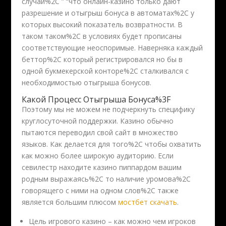
случаи%2C ” “что онлайн-казино только дают
разрешение и отыгрыш бонуса в автоматах%2C у
которых высокий показатель возвратности. В
таком таком%2C в условиях будет прописаны
соответствующие неоспоримые. Наверняка каждый
беттор%2C который регистрировался но бы в
одной букмекерской конторе%2C сталкивался с
необходимостью отыгрыша бонусов.
Какой Процесс Отыгрыша Бонуса%3F
Поэтому мы не можем не подчеркнуть специфику
круглосуточной поддержки. Казино обычно
пытаются переводил свой сайт в множество
языков. Как делается для того%2C чтобы охватить
как можно более широкую аудиторию. Если
севилестр находите казино пиппардом вашим
родным выражаясь%2C то наличие уромова%2C
говорящего с ними на одном слов%2C также
является большим плюсом
мостбет скачать
.
Цель игрового казино – как можно чем игроков