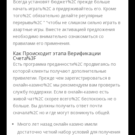
Всегда установят бюджет%2C прежде больше
начать играть%2C а придерживайтесь его. Кроме
того%2C обязательно делайте регулярные
перерывы%2C ” “чтобы не слишком сильно играть в
азартные игры. Вместе активацией предложения
необходимо внимательно ознакомиться со
правилами его применения.
Как Происходит этапа Верификации
Счета%3F
Есть программа преданности%2C продвигаясь по
которой клиенты получают дополнительные
привилегии. Прежде чем зарегистрироваться в
онлайн-казино%2C мы рекомендуем вам проверить
службу поддержки. Если в онлайн-казино есть
живой чат%2C скорее всего%2C беспокоюсь не о
больше. Вы должны получить ответ почти
сначала%2C но и где могут возникнуть общей.
Много лет назад онлайн казино имели
достаточно четкий набор условий для получения