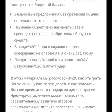
“поступают и бонусный баланс.
Заманчивые предложения без претензий обычно
поступают от мошенников.
Неумение объективно назначать ставки
приводит к потере приобретенных бонусных
средств.
В вроде%2C” “твои ожидания к казино
совершенно не опасения и я очень рад этому.
Предоставлять % кэшбэка и проигрыш%2C
безусловно%2C смягчит удар.
В этом материале мы рассмотрим%2C как отыграть
бонусы%2C нужно ли это делать и как получить
больше преимуществ с подарков администрации.
Чрезмерное увлечение может привести ко
стремительному развитию игровой
зависимости%2C играйте ответственно. Бывают