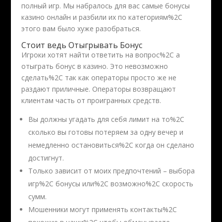
полный игр. Мы набралось для вас самые бонусы
казино онлайн и разбили их по категориям%2C
этого вам было хуже разобраться.
Стоит ведь Отыгрывать Бонус
Игроки хотят найти ответить на вопрос%2C а
отыграть бонус в казино. Это невозможно
сделать%2C так как операторы просто же не
раздают приличные. Операторы возвращают
клиентам часть от проигранных средств.
Вы должны угадать для себя лимит на то%2C
сколько вы готовы потеряем за одну вечер и
немедленно остановиться%2C когда он сделано
достигнут.
Только зависит от моих предпочтений – выбора
игр%2C бонусы или%2C возможно%2C скорость
сумм.
Мошенники могут применять контакты%2C