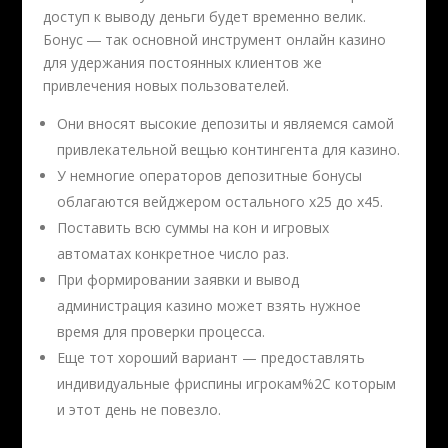
доступ к выводу деньги будет временно велик.
Бонус ― так основной инструмент онлайн казино
для удержания постоянных клиентов же
привлечения новых пользователей.
Они вносят высокие депозиты и являемся самой
привлекательной вещью контингента для казино.
У немногие операторов депозитные бонусы
облагаются вейджером остального х25 до х45.
Поставить всю суммы на кон и игровых
автоматах конкретное число раз.
При формировании заявки и вывод
администрация казино может взять нужное
время для проверки процесса.
Еще тот хороший вариант — предоставлять
индивидуальные фриспины игрокам%2C которым
и этот день не повезло.