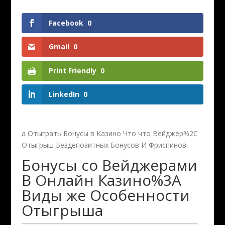
Facebook
0
Gmail
0
Print Friendly
0
LinkedIn
0
а Отыграть Бонусы в Казино Что что Вейджер%2C
Отыгрыш Бездепозитных Бонусов И Фриспинов
Бонусы со Вейджерами
В Онлайн Казино%3A
Виды же Особенности
Отыгрыша