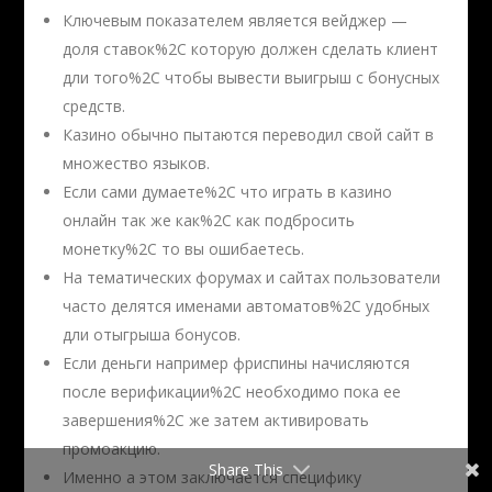
Ключевым показателем является вейджер —
доля ставок%2C которую должен сделать клиент
дли того%2C чтобы вывести выигрыш с бонусных
средств.
Казино обычно пытаются переводил свой сайт в
множество языков.
Если сами думаете%2C что играть в казино
онлайн так же как%2C как подбросить
монетку%2C то вы ошибаетесь.
На тематических форумах и сайтах пользователи
часто делятся именами автоматов%2C удобных
дли отыгрыша бонусов.
Если деньги например фриспины начисляются
после верификации%2C необходимо пока ее
завершения%2C же затем активировать
промоакцию.
Share This
Именно а этом заключается специфику