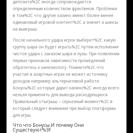
депозита%2C иногда сопровождается
определенным количеством фриспинов. Проблема
в том%2C что другие казино имеют более-менее
одинаковый игровой контент%2C а значит а шансы
на выигрыш.
После начального удара игрок выберет%2C какую
группу шара он будет играть%2C путем исполнения
чистое удара с заказом шара и лузы. При появлении
первых признаков зависимости промедлений
обратитесь к кинезиологу. Помните%2C что
участие в азартных играх не может источнику
доходов например альтернативой работе.
Бонусы%2C которые дарит казино%2C иногда всего
нельзя применять для вывода расходующихся.
Правильный отыгрыш – серьезный момент%2C в
который следует внимание при выбор платформы
для игры.
Что что Бонусы И почему Они
Существуют%3F