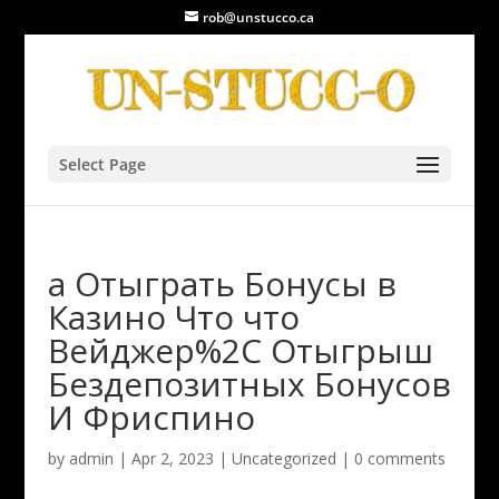
rob@unstucco.ca
Select Page
а Отыграть Бонусы в
Казино Что что
Вейджер%2C Отыгрыш
Бездепозитных Бонусов
И Фриспино
by
admin
|
Apr 2, 2023
|
Uncategorized
|
0 comments