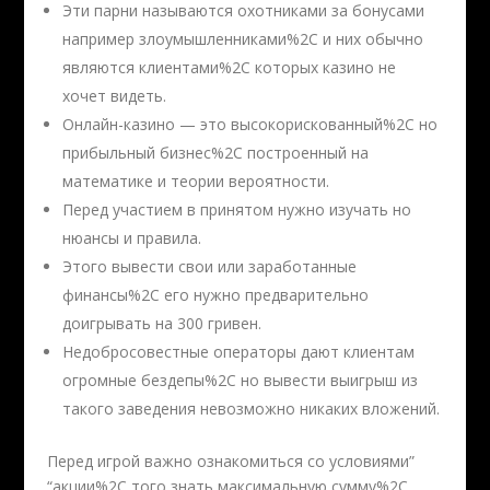
Эти парни называются охотниками за бонусами
например злоумышленниками%2C и них обычно
являются клиентами%2C которых казино не
хочет видеть.
Онлайн-казино — это высокорискованный%2C но
прибыльный бизнес%2C построенный на
математике и теории вероятности.
Перед участием в принятом нужно изучать но
нюансы и правила.
Этого вывести свои или заработанные
финансы%2C его нужно предварительно
доигрывать на 300 гривен.
Недобросовестные операторы дают клиентам
огромные бездепы%2C но вывести выигрыш из
такого заведения невозможно никаких вложений.
Перед игрой важно ознакомиться со условиями”
“акции%2C того знать максимальную сумму%2C