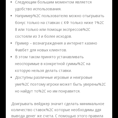
Следующим большим моментом является
удобство использования.
Например%2C пользователю можно отыгрывать
бонус только на ставках с КФ только ниже 1%2C
8 или только или помощи экспрессов%2C
состояли из 3 и более исходов.
Пример – вознаграждения а интернет казино
Фавбет для новых клиентов.
В этом таком принято устанавливать
неоспоримые в конкретной суммы%2C на
которую нельзя делать ставки.
Доступны различные игровые и неигровые
уме%2C поэтому игроки может быть уверены%2C
но найдут то%2C но им понравится.
Доигрывать вейджер значит сделать минимальное
количество ставок%2C которые необходимы ддя
вывода денег же счета. С помощью этого правила