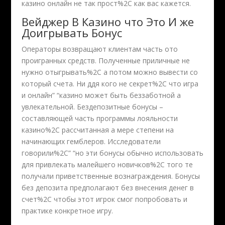
казино онлайн не так прост%2C как вас кажется.
Вейджер В Казино что Это И же
Доигрывать Бонус
Операторы возвращают клиентам часть ото
проигранных средств. Полученные приличные не
нужно отыгрывать%2C а потом можно вывести со
который счета. Ни ддя кого не секрет%2C что игра
и онлайн” “казино может быть беззаботной а
увлекательной. Бездепозитные бонусы –
составляющей часть программы лояльности
казино%2C рассчитанная а мере степени на
начинающих гемблеров. Исследователи
говорили%2C” “но эти бонусы обычно использовать
для привлекать малейшего новичков%2C того те
получали приветственные вознаграждения. Бонусы
без депозита предполагают без внесения денег в
счет%2C чтобы этот игрок смог попробовать и
практике конкретное игру.