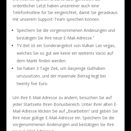
ordentlicher Letzt haben unsereiner auch eine
Telefonhotline für Sie eingerichtet, damit Sie geradeaus
mit unserem Support-Team sprechen können.
Speichern Sie die vorgenommenen Änderungen und
bestätigen Sie Ihre neue E-Mail-Adresse.”
TV-Bet ist ein Sonderangebot von Vulkan Las vegas,
welches Sie so gut wie keine ein weiteres Vacio auf
dem Markt finden werden.
Sie haben 3 Tage Zeit, um dasjenige Guthaben
umzusetzen, und der maximale Betrag liegt bei
twenty five Euro.
Um Ihre E-Mail-Adresse zu ändern, besuchen Sie auf
jeder Startseite Ihren Bonusbereich. Unter Ihrer alten E-
Mail-Adresse klicken Sie auf „Bearbeiten“ und geben Sie
Ihre neue gültige E-Mail-Adresse ein. Speichern Sie die
vorgenommenen Änderungen und bestätigen Sie Ihre