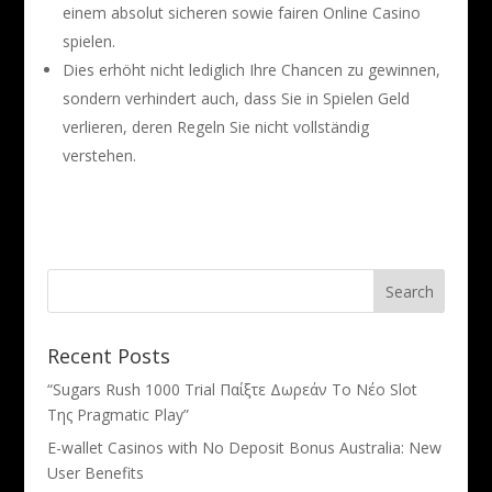
einem absolut sicheren sowie fairen Online Casino
spielen.
Dies erhöht nicht lediglich Ihre Chancen zu gewinnen,
sondern verhindert auch, dass Sie in Spielen Geld
verlieren, deren Regeln Sie nicht vollständig
verstehen.
Recent Posts
“Sugars Rush 1000 Trial Παίξτε Δωρεάν Το Νέο Slot
Της Pragmatic Play”
E-wallet Casinos with No Deposit Bonus Australia: New
User Benefits