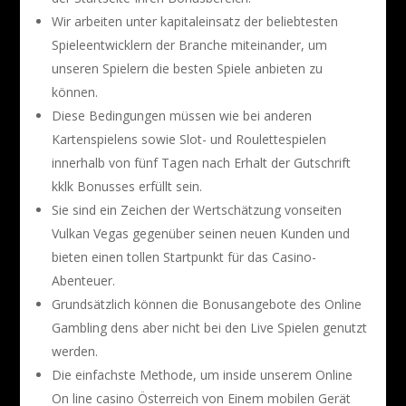
Wir arbeiten unter kapitaleinsatz der beliebtesten
Spieleentwicklern der Branche miteinander, um
unseren Spielern die besten Spiele anbieten zu
können.
Diese Bedingungen müssen wie bei anderen
Kartenspielens sowie Slot- und Roulettespielen
innerhalb von fünf Tagen nach Erhalt der Gutschrift
kklk Bonusses erfüllt sein.
Sie sind ein Zeichen der Wertschätzung vonseiten
Vulkan Vegas gegenüber seinen neuen Kunden und
bieten einen tollen Startpunkt für das Casino-
Abenteuer.
Grundsätzlich können die Bonusangebote des Online
Gambling dens aber nicht bei den Live Spielen genutzt
werden.
Die einfachste Methode, um inside unserem Online
On line casino Österreich von Einem mobilen Gerät