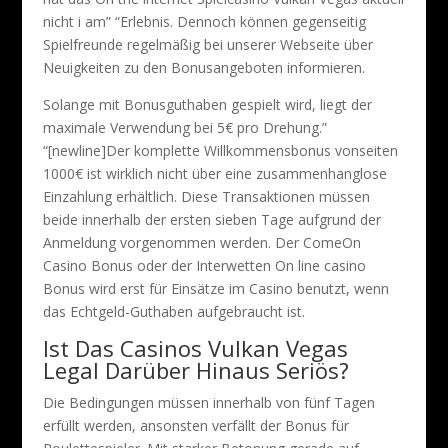
nicht i am” “Erlebnis. Dennoch können gegenseitig
Spielfreunde regelmäßig bei unserer Webseite über
Neuigkeiten zu den Bonusangeboten informieren.
Solange mit Bonusguthaben gespielt wird, liegt der
maximale Verwendung bei 5€ pro Drehung.”
“[newline]Der komplette Willkommensbonus vonseiten
1000€ ist wirklich nicht über eine zusammenhanglose
Einzahlung erhältlich. Diese Transaktionen müssen
beide innerhalb der ersten sieben Tage aufgrund der
Anmeldung vorgenommen werden. Der ComeOn
Casino Bonus oder der Interwetten On line casino
Bonus wird erst für Einsätze im Casino benutzt, wenn
das Echtgeld-Guthaben aufgebraucht ist.
Ist Das Casinos Vulkan Vegas
Legal Darüber Hinaus Seriös?
Die Bedingungen müssen innerhalb von fünf Tagen
erfüllt werden, ansonsten verfällt der Bonus für