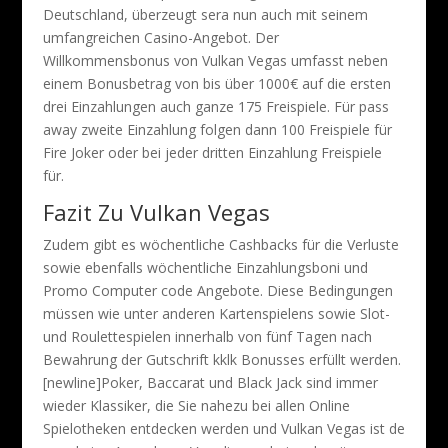
Deutschland, überzeugt sera nun auch mit seinem
umfangreichen Casino-Angebot. Der
Willkommensbonus von Vulkan Vegas umfasst neben
einem Bonusbetrag von bis über 1000€ auf die ersten
drei Einzahlungen auch ganze 175 Freispiele. Für pass
away zweite Einzahlung folgen dann 100 Freispiele für
Fire Joker oder bei jeder dritten Einzahlung Freispiele
für.
Fazit Zu Vulkan Vegas
Zudem gibt es wöchentliche Cashbacks für die Verluste
sowie ebenfalls wöchentliche Einzahlungsboni und
Promo Computer code Angebote. Diese Bedingungen
müssen wie unter anderen Kartenspielens sowie Slot-
und Roulettespielen innerhalb von fünf Tagen nach
Bewahrung der Gutschrift kklk Bonusses erfüllt werden.
[newline]Poker, Baccarat und Black Jack sind immer
wieder Klassiker, die Sie nahezu bei allen Online
Spielotheken entdecken werden und Vulkan Vegas ist de