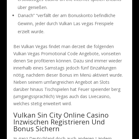
über genießen.
Danach” “verfällt der am Bonuskonto befindliche
Gewinn, jeder durch Vulkan Las vegas Freispiele
erzielt wurde.
Bei Vulkan Vegas findet man derzeit die folgenden
Vulkan Vegas Promotional Code Angebote, vonseiten
denen Sie profitieren können. Dazu sind immer wieder
innerhalb eines Samstags jedoch fünf Einzahlungen
nötig, nachdem dieser Bonus im Menü aktiviert wurde.
Neben seinem umfangreichen Angebot an Slots
darüber hinaus Tischspielen hat Feuer speiender berg
(umgangssprachlich) Vegas auch das Livecasino,
welches stetig erweitert wird.
Vulkan Sin City Online Casino
Inzwischen Registrieren Und
Bonus Sichern
In ganz Deutschland doch auch anderen Ländern