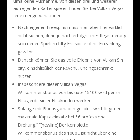
uma keine Ausnahme. Von diesen drei und weiteren
aufregenden Kartenspielen finden Sie bei Vulkan Vegas
jede menge Variationen.
Nach eigenen Freespins muss man aber hier wirklich
nicht suchen, denn je nach erfolgreicher Registrierung
sein neuen Spielern fifty Freispiele ohne Einzahlung
gewährt.
Danach können Sie das volle Erlebnis von Vulkan Sin
city, einschließlich der Revenu, uneingeschränkt
nutzen.
Insbesondere dieser Vulkan Vegas
Willkommensbonus von bis über 1510€ wird perish
Neugierde vieler Neukunden wecken.
Solange mit Bonusguthaben gespielt wird, liegt der
maximale Kapitaleinsatz bei 5€ professional
Drehung.” “[newline]Der komplette
Willkommensbonus des 1000€ ist nicht über eine