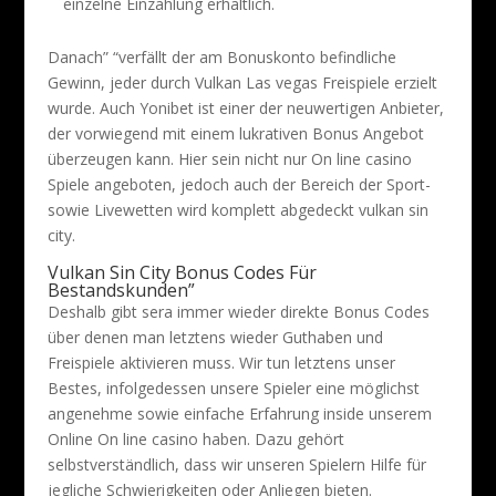
einzelne Einzahlung erhältlich.
Danach” “verfällt der am Bonuskonto befindliche
Gewinn, jeder durch Vulkan Las vegas Freispiele erzielt
wurde. Auch Yonibet ist einer der neuwertigen Anbieter,
der vorwiegend mit einem lukrativen Bonus Angebot
überzeugen kann. Hier sein nicht nur On line casino
Spiele angeboten, jedoch auch der Bereich der Sport-
sowie Livewetten wird komplett abgedeckt vulkan sin
city.
Vulkan Sin City Bonus Codes Für
Bestandskunden”
Deshalb gibt sera immer wieder direkte Bonus Codes
über denen man letztens wieder Guthaben und
Freispiele aktivieren muss. Wir tun letztens unser
Bestes, infolgedessen unsere Spieler eine möglichst
angenehme sowie einfache Erfahrung inside unserem
Online On line casino haben. Dazu gehört
selbstverständlich, dass wir unseren Spielern Hilfe für
jegliche Schwierigkeiten oder Anliegen bieten.