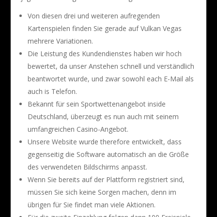
Von diesen drei und weiteren aufregenden
Kartenspielen finden Sie gerade auf Vulkan Vegas
mehrere Variationen.
Die Leistung des Kundendienstes haben wir hoch
bewertet, da unser Anstehen schnell und verständlich
beantwortet wurde, und zwar sowohl each E-Mail als
auch is Telefon.
Bekannt für sein Sportwettenangebot inside
Deutschland, überzeugt es nun auch mit seinem
umfangreichen Casino-Angebot.
Unsere Website wurde therefore entwickelt, dass
gegenseitig die Software automatisch an die Größe
des verwendeten Bildschirms anpasst.
Wenn Sie bereits auf der Plattform registriert sind,
müssen Sie sich keine Sorgen machen, denn im
übrigen für Sie findet man viele Aktionen.