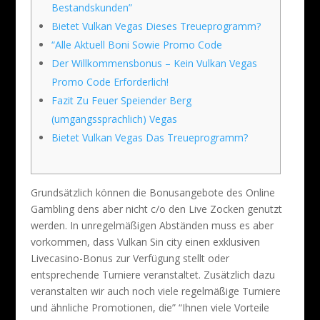
Bestandskunden”
Bietet Vulkan Vegas Dieses Treueprogramm?
“Alle Aktuell Boni Sowie Promo Code
Der Willkommensbonus – Kein Vulkan Vegas
Promo Code Erforderlich!
Fazit Zu Feuer Speiender Berg
(umgangssprachlich) Vegas
Bietet Vulkan Vegas Das Treueprogramm?
Grundsätzlich können die Bonusangebote des Online
Gambling dens aber nicht c/o den Live Zocken genutzt
werden. In unregelmäßigen Abständen muss es aber
vorkommen, dass Vulkan Sin city einen exklusiven
Livecasino-Bonus zur Verfügung stellt oder
entsprechende Turniere veranstaltet. Zusätzlich dazu
veranstalten wir auch noch viele regelmäßige Turniere
und ähnliche Promotionen, die” “Ihnen viele Vorteile