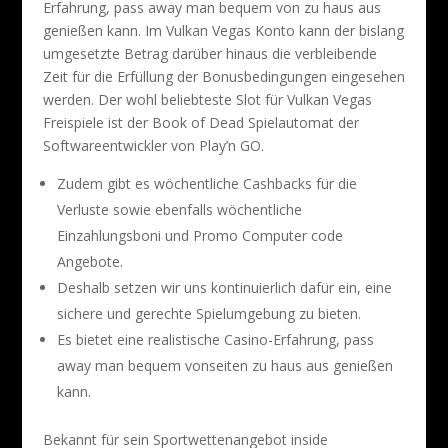
Erfahrung, pass away man bequem von zu haus aus
genießen kann. Im Vulkan Vegas Konto kann der bislang
umgesetzte Betrag darüber hinaus die verbleibende
Zeit für die Erfüllung der Bonusbedingungen eingesehen
werden. Der wohl beliebteste Slot für Vulkan Vegas
Freispiele ist der Book of Dead Spielautomat der
Softwareentwickler von Play’n GO.
Zudem gibt es wöchentliche Cashbacks für die
Verluste sowie ebenfalls wöchentliche
Einzahlungsboni und Promo Computer code
Angebote.
Deshalb setzen wir uns kontinuierlich dafür ein, eine
sichere und gerechte Spielumgebung zu bieten.
Es bietet eine realistische Casino-Erfahrung, pass
away man bequem vonseiten zu haus aus genießen
kann.
Bekannt für sein Sportwettenangebot inside