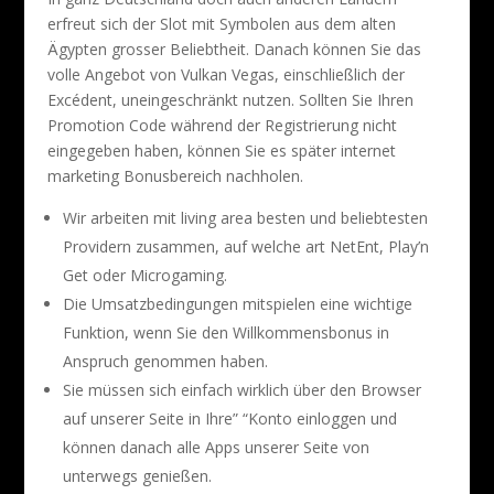
erfreut sich der Slot mit Symbolen aus dem alten
Ägypten grosser Beliebtheit. Danach können Sie das
volle Angebot von Vulkan Vegas, einschließlich der
Excédent, uneingeschränkt nutzen. Sollten Sie Ihren
Promotion Code während der Registrierung nicht
eingegeben haben, können Sie es später internet
marketing Bonusbereich nachholen.
Wir arbeiten mit living area besten und beliebtesten
Providern zusammen, auf welche art NetEnt, Play’n
Get oder Microgaming.
Die Umsatzbedingungen mitspielen eine wichtige
Funktion, wenn Sie den Willkommensbonus in
Anspruch genommen haben.
Sie müssen sich einfach wirklich über den Browser
auf unserer Seite in Ihre” “Konto einloggen und
können danach alle Apps unserer Seite von
unterwegs genießen.