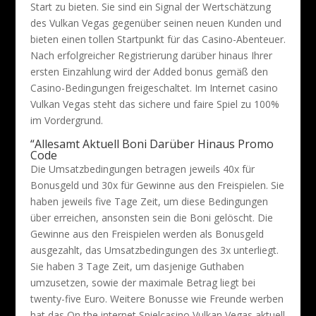
Start zu bieten. Sie sind ein Signal der Wertschätzung
des Vulkan Vegas gegenüber seinen neuen Kunden und
bieten einen tollen Startpunkt für das Casino-Abenteuer.
Nach erfolgreicher Registrierung darüber hinaus Ihrer
ersten Einzahlung wird der Added bonus gemäß den
Casino-Bedingungen freigeschaltet. Im Internet casino
Vulkan Vegas steht das sichere und faire Spiel zu 100%
im Vordergrund.
“Allesamt Aktuell Boni Darüber Hinaus Promo
Code
Die Umsatzbedingungen betragen jeweils 40x für
Bonusgeld und 30x für Gewinne aus den Freispielen. Sie
haben jeweils five Tage Zeit, um diese Bedingungen
über erreichen, ansonsten sein die Boni gelöscht. Die
Gewinne aus den Freispielen werden als Bonusgeld
ausgezahlt, das Umsatzbedingungen des 3x unterliegt.
Sie haben 3 Tage Zeit, um dasjenige Guthaben
umzusetzen, sowie der maximale Betrag liegt bei
twenty-five Euro. Weitere Bonusse wie Freunde werben
hat das On the internet Spielcasino Vulkan Vegas aktuell