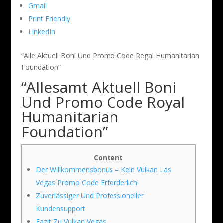
Gmail
Print Friendly
LinkedIn
“Alle Aktuell Boni Und Promo Code Regal Humanitarian
Foundation”
“Allesamt Aktuell Boni
Und Promo Code Royal
Humanitarian
Foundation”
Content
Der Willkommensbonus – Kein Vulkan Las
Vegas Promo Code Erforderlich!
Zuverlässiger Und Professioneller
Kundensupport
Fazit Zu Vulkan Vegas