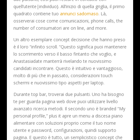
quell’utente|individuo}. All’inizio di quella griglia, il primo
quadrato contiene tuo
annunci sadomaso
. Là,
osserverai cose come comunicazioni, phone calls, the
number of consumatori are on line, and more.
Un altro esemplare concept decisione che hanno preso
è il loro “infinito scroll. “Questo significa puoi mantenere
lo scorrimento verso il basso fintanto che voglio, e
Anastasiadate manterrà rivelando te nuovissimo
candidati incontrare. Questo è intuitivo e vantaggioso,
molto di più che in passato, considerazioni touch
schermi e nuovissimo tipo aspetti per laptop.
Durante top bar, troverai due pulsanti. Uno ha bisogno
te per guarda pagina web dove puoi utilizzare livello
avanzato ricerca metodi. Il secondo uno è branded “My
personal profile,” plus it apre un menu a discesa piano
alimentare con soluzioni proprio come il tuo nome
utente e password, ​​configurazioni, quindi supporto
pagina. E questo è tutto, un semplicistico concept che