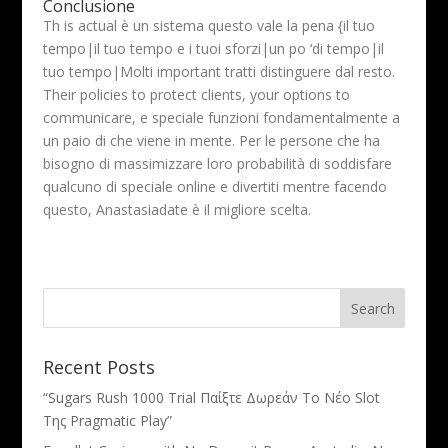
Conclusione
Th is actual è un sistema questo vale la pena {il tuo
tempo|il tuo tempo e i tuoi sforzi|un po ‘di tempo|il
tuo tempo|Molti important tratti distinguere dal resto.
Their policies to protect clients, your options to
communicare, e speciale funzioni fondamentalmente a
un paio di che viene in mente. Per le persone che ha
bisogno di massimizzare loro probabilità di soddisfare
qualcuno di speciale online e divertiti mentre facendo
questo, Anastasiadate è il migliore scelta.
Recent Posts
“Sugars Rush 1000 Trial Παίξτε Δωρεάν Το Νέο Slot
Της Pragmatic Play”