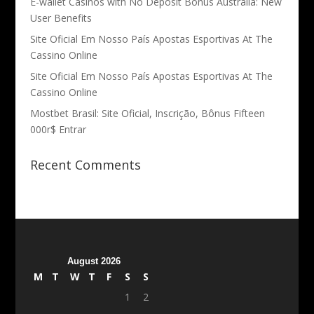
E-wallet Casinos with No Deposit Bonus Australia: New
User Benefits
Site Oficial Em Nosso País Apostas Esportivas At The
Cassino Online
Site Oficial Em Nosso País Apostas Esportivas At The
Cassino Online
Mostbet Brasil: Site Oficial, Inscrição, Bônus Fifteen
000r$ Entrar
Recent Comments
August 2026
M
T
W
T
F
S
S
1
2