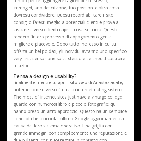
tempo per te aggiungere ragioni per te stesso;
immagini, una descrizione, tuo passioni e altra cosa
dovresti condividere. Questi record abilitare il sito
consiglio faresti meglio a potenziali clienti e prova a
lasciare diverso clienti capisci cosa sei circa. Questo
renderà l’intero processo di appagamento gente
migliore e piacevole. Dopo tutto, nel caso in cui tu
offerta un bel po dati, gli individui avranno uno specifico
very first sensazione su te stesso e se should costruire
relazioni.
Pensa a design e usability?
finalmente mentre tu apri il sito web di Anastasiadate,
noterai come diverso è da altri internet dating sistemi.
The most of internet sites just have a vintage college
guarda con numerosi libro e piccolo fotografie; qui
hanno preso un altro approccio. Questo ha un semplice
concept che ti ricorda l’ultimo Google aggiornamenti a
causa del loro sistema operativo. Una griglia con
grande immagini con semplicemente una reputazione e
due pulsanti, così puoi restare in contatto con