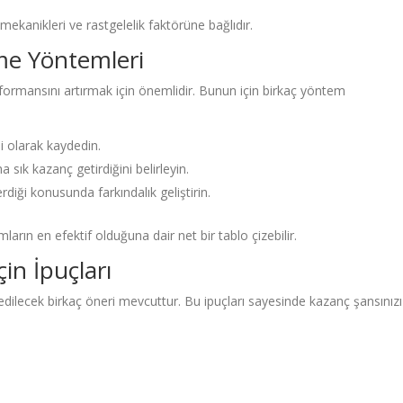
kanikleri ve rastgelelik faktörüne bağlıdır.
tme Yöntemleri
formansını artırmak için önemlidir. Bunun için birkaç yöntem
li olarak kaydedin.
 sık kazanç getirdiğini belirleyin.
rdiği konusunda farkındalık geliştirin.
rın en efektif olduğuna dair net bir tablo çizebilir.
in İpuçları
 edilecek birkaç öneri mevcuttur. Bu ipuçları sayesinde kazanç şansınızı
.