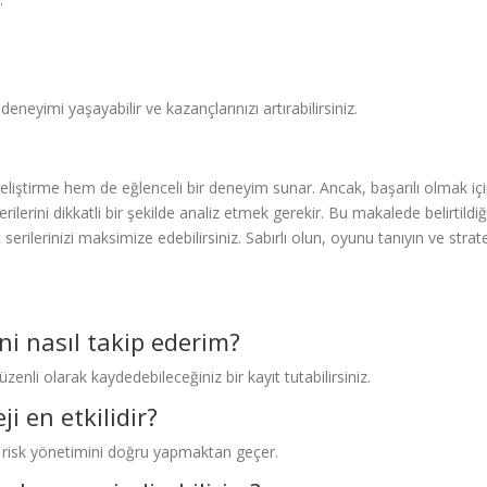
eneyimi yaşayabilir ve kazançlarınızı artırabilirsiniz.
eliştirme hem de eğlenceli bir deneyim sunar. Ancak, başarılı olmak iç
erini dikkatli bir şekilde analiz etmek gerekir. Bu makalede belirtildiğ
serilerinizi maksimize edebilirsiniz. Sabırlı olun, oyunu tanıyın ve strate
ni nasıl takip ederim?
zenli olarak kaydedebileceğiniz bir kayıt tutabilirsiniz.
i en etkilidir?
 ve risk yönetimini doğru yapmaktan geçer.