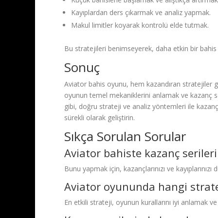
Kayıplardan ders çıkarmak ve analiz yapmak.
Makul limitler koyarak kontrolü elde tutmak.
Bu stratejileri benimseyerek, daha etkin bir bahis d
Sonuç
Aviator bahis oyunu, hem kazandıran stratejiler g
oyunun temel mekaniklerini anlamak ve kazanç seril
gibi, doğru strateji ve analiz yöntemleri ile kazanç 
sürekli olarak geliştirin.
Sıkça Sorulan Sorular
Aviator bahiste kazanç serileri
Bunu yapmak için, kazançlarınızı ve kayıplarınızı dü
Aviator oyununda hangi stratej
En etkili strateji, oyunun kurallarını iyi anlamak