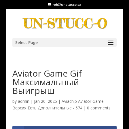
rob@unstucco.ca
Select Page
Aviator Game Gif
Максимальный
Выигрыш
by
admin
|
Jan 20, 2025
|
Aviachip Aviator Game
Версия Есть Дополнительные - 574
|
0 comments