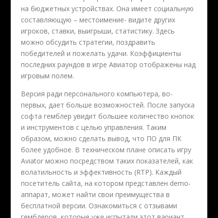
на бюджетных устройствах. Она имеет социальную
составляющую – местоимение- видите других
игроков, ставки, выигрыши, статистику. Здесь
можно обсудить стратегии, поздравить
победителей и пожелать удачи. Коэффициенты
последних раундов в игре Авиатор отображены над
игровым полем.
Версия ради персонального компьютера, во-
первых, дает больше возможностей. После запуска
софта гемблер увидит большее количество кнопок
и инструментов с целью управления. Таким
образом, можно сделать вывод, что ПО для ПК
более удобное. В техническом плане описать игру
Aviator можно посредством таких показателей, как
волатильность и эффективность (RTP). Каждый
посетитель сайта, на котором представлен demo-
аппарат, может найти свои преимущества в
бесплатной версии. Ознакомиться с отзывами
гемблеров, которые уже испытали этот вариант