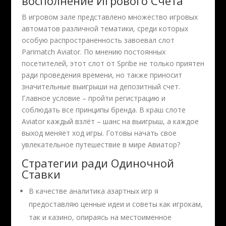
восполнение Игрового Счета
В игровом зале представлено множество игровых
автоматов различной тематики, среди которых
особую распространенность завоевал слот
Parimatch Aviator. По мнению постоянных
посетителей, этот слот от Spribe не только приятен
ради проведения времени, но также приносит
значительные выигрыши на депозитный счет.
Главное условие – пройти регистрацию и
соблюдать все принципы бренда. В краш слоте
Aviator каждый взлёт – шанс на выигрыш, а каждое
выход меняет ход игры. Готовы начать свое
увлекательное путешествие в мире Авиатор?
Стратегии ради Одиночной
Ставки
В качестве аналитика азартных игр я
предоставляю ценные идеи и советы как игрокам,
так и казино, опираясь на местоименное