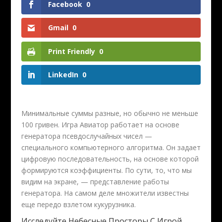
Facebook
0
Gmail
0
Print Friendly
0
LinkedIn
0
Минимальные суммы разные, но обычно не меньше
100 гривен. Игра Авиатор работает на основе
генератора псевдослучайных чисел —
специального компьютерного алгоритма. Он задает
цифровую последовательность, на основе которой
формируются коэффициенты. По сути, то, что мы
видим на экране, — представление работы
генератора. На самом деле множители известны
еще передо взлетом кукурузника.
Исследуйте Небесные Просторы С Игрой