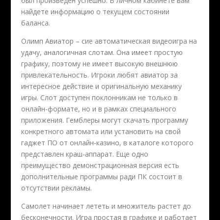
был произведен успешно. В личном кабинете вам
найдете информацию о текущем состоянии
баланса.
Олимп Авиатор – сие автоматическая видеоигра на
удачу, аналогичная слотам. Она имеет простую
графику, поэтому не имеет высокую внешнюю
привлекательность. Игроки любят авиатор за
интересное действие и оригинальную механику
игры. Слот доступен поклонникам не только в
онлайн-формате, но и в рамках специального
приложения. Гемблеры могут скачать программу
конкретного автомата или установить на свой
гаджет ПО от онлайн-казино, в каталоге которого
представлен краш-аппарат. Еще одно
преимущество демонстрационная версия есть
дополнительные программы ради ПК состоит в
отсутствии рекламы.
Самолет начинает лететь и множитель растет до
бесконечности. Игра простая в графике и работает