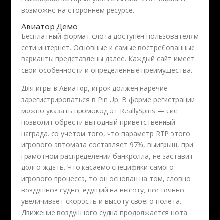
возможно на стороннем ресурсе.
Авиатор Демо
Бесплатный формат слота доступен пользователям
сети интернет. Основные и самые востребованные
варианты представлены далее. Каждый сайт имеет
свои особенности и определенные преимущества.
Для игры в Авиатор, игрок должен наречие
зарегистрироваться в Pin Up. В форме регистрации
можно указать промокод от ReallySpins — сие
позволит обрести выгодный приветственный
награда. со учетом того, что параметр RTP этого
игрового автомата составляет 97%, выигрыш, при
грамотном распределении банкролла, не заставит
долго ждать. Что касаемо специфики самого
игрового процесса, то он основан на том, словно
воздушное судно, едущий на высоту, постоянно
увеличивает скорость и высоту своего полета.
Движение воздушного судна продолжается нота