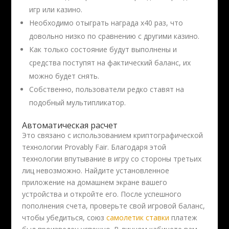
игр или казино.
Необходимо отыграть награда x40 раз, что
довольно низко по сравнению с другими казино.
Как только состояние будут выполнены и
средства поступят на фактический баланс, их
можно будет снять.
Собственно, пользователи редко ставят на
подобный мультипликатор.
Автоматическая расчет
Это связано с использованием криптографической
технологии Provably Fair. Благодаря этой
технологии впутывание в игру со стороны третьих
лиц невозможно. Найдите установленное
приложение на домашнем экране вашего
устройства и откройте его. После успешного
пополнения счета, проверьте свой игровой баланс,
чтобы убедиться, союз
самолетик ставки
платеж