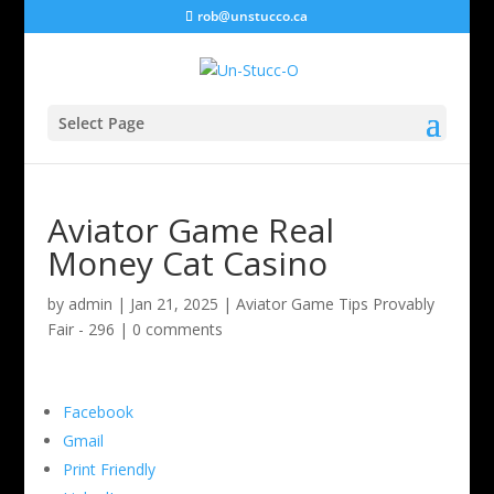
rob@unstucco.ca
Select Page
Aviator Game Real
Money Cat Casino
by
admin
|
Jan 21, 2025
|
Aviator Game Tips Provably
Fair - 296
|
0 comments
Facebook
Gmail
Print Friendly