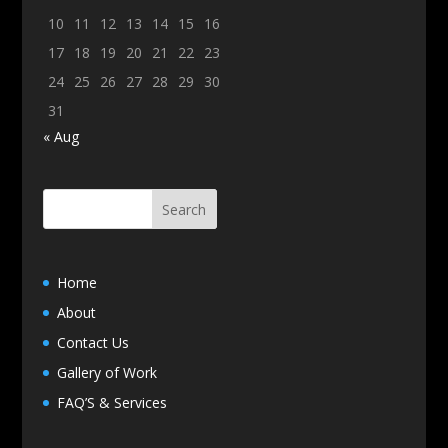
10
11
12
13
14
15
16
17
18
19
20
21
22
23
24
25
26
27
28
29
30
31
« Aug
Home
About
Contact Us
Gallery of Work
FAQ’S & Services