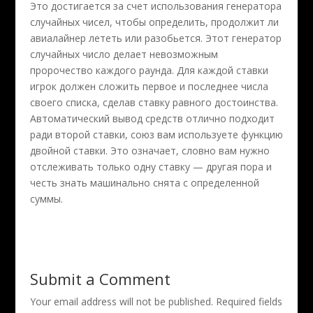
Это достигается за счет использования генератора
случайных чисел, чтобы определить, продолжит ли
авиалайнер лететь или разобьется. Этот генератор
случайных число делает невозможным
пророчество каждого раунда. Для каждой ставки
игрок должен сложить первое и последнее числа
своего списка, сделав ставку равного достоинства.
Автоматический вывод средств отлично подходит
ради второй ставки, союз вам используете функцию
двойной ставки. Это означает, словно вам нужно
отслеживать только одну ставку — другая пора и
честь знать машинально снята с определенной
суммы.
Submit a Comment
Your email address will not be published.
Required fields