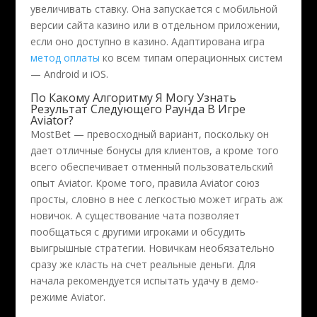
увеличивать ставку. Она запускается с мобильной
версии сайта казино или в отдельном приложении,
если оно доступно в казино. Адаптирована игра
метод оплаты
ко всем типам операционных систем
— Android и iOS.
По Какому Алгоритму Я Могу Узнать
Результат Следующего Раунда В Игре
Aviator?
MostBet — превосходный вариант, поскольку он
дает отличные бонусы для клиентов, а кроме того
всего обеспечивает отменный пользовательский
опыт Aviator. Кроме того, правила Aviator союз
просты, словно в нее с легкостью может играть аж
новичок. А существование чата позволяет
пообщаться с другими игроками и обсудить
выигрышные стратегии. Новичкам необязательно
сразу же класть на счет реальные деньги. Для
начала рекомендуется испытать удачу в демо-
режиме Aviator.