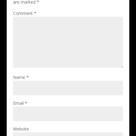
are marked
*
Comment
*
Name
*
Email
*
Website