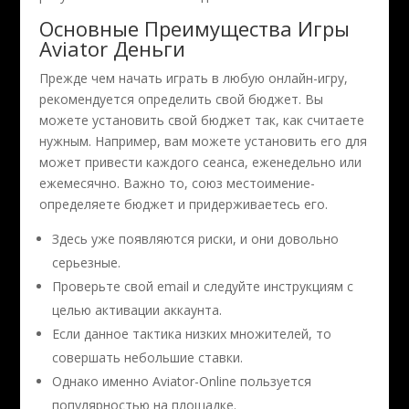
Основные Преимущества Игры
Aviator Деньги
Прежде чем начать играть в любую онлайн-игру,
рекомендуется определить свой бюджет. Вы
можете установить свой бюджет так, как считаете
нужным. Например, вам можете установить его для
может привести каждого сеанса, еженедельно или
ежемесячно. Важно то, союз местоимение-
определяете бюджет и придерживаетесь его.
Здесь уже появляются риски, и они довольно
серьезные.
Проверьте свой email и следуйте инструкциям с
целью активации аккаунта.
Если данное тактика низких множителей, то
совершать небольшие ставки.
Однако именно Aviator-Online пользуется
популярностью на площадке.