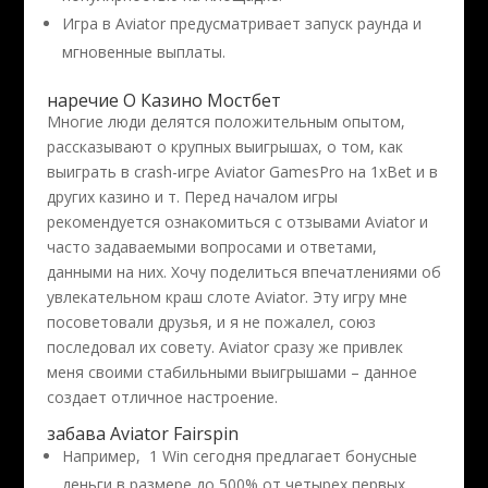
Игра в Aviator предусматривает запуск раунда и
мгновенные выплаты.
наречие О Казино Мостбет
Многие люди делятся положительным опытом,
рассказывают о крупных выигрышах, о том, как
выиграть в crash-игре Aviator GamesPro на 1xBet и в
других казино и т. Перед началом игры
рекомендуется ознакомиться с отзывами Aviator и
часто задаваемыми вопросами и ответами,
данными на них. Хочу поделиться впечатлениями об
увлекательном краш слоте Aviator. Эту игру мне
посоветовали друзья, и я не пожалел, союз
последовал их совету. Aviator сразу же привлек
меня своими стабильными выигрышами – данное
создает отличное настроение.
забава Aviator Fairspin
Например, 1 Win сегодня предлагает бонусные
деньги в размере до 500% от четырех первых