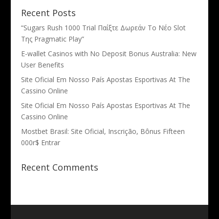
Recent Posts
“Sugars Rush 1000 Trial Παίξτε Δωρεάν Το Νέο Slot
Της Pragmatic Play”
E-wallet Casinos with No Deposit Bonus Australia: New
User Benefits
Site Oficial Em Nosso País Apostas Esportivas At The
Cassino Online
Site Oficial Em Nosso País Apostas Esportivas At The
Cassino Online
Mostbet Brasil: Site Oficial, Inscrição, Bônus Fifteen
000r$ Entrar
Recent Comments