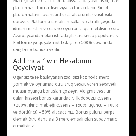
Mərc şirkəti 2017-ci ildən fəaliyyətə başlayıb. Bəli, mərc
platforması formal lisenziya ilə tənzimlənir. Şirkət
platformalarını avanqard usta alqoritmlər vasitəsilə
qoruyur. Platforma sərfəli əmsallar və ətraflı çeşiddə
idman mərcləri və casino oyunları təqdim etdiyinə ötrü
Azərbaycandan olan istifadəçilər arasında populyardır.
Platformaya qoşulan istifadəçilərə 500% dəyərində
qarşılama bonusu verilir.
Addımda 1win Hesabının
Qeydiyyatı
Əgər siz təzə başlayansınızsa, sizi kazinoda mərc
görmək və oynamaq ötrü artıq vəsait verən səxavətli
müasir oyunçu bonusları gözləyir. Aldığınız vəsaitin
qalan hissəsi bonus kartındadır. İlk depoziti etsəniz,
+200%, ikinci məbləği etsəniz – 150%, üçüncü – 100%
və dördüncü – 50% alacaqsınız. Bonus pulunu bərpa
eləmək ötrü daha azı 3 mərc əmsalı olan subay mərc
etməlisiniz.