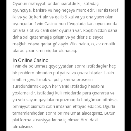
Oyunun mahiyyəti ondan ibarətdir ki, istifadəçi
oyunçuya, bankirə və heç-heçəyə mərc edir. Hər iki tərəf
iki və ya üç kart alır və qalib 9 xal və ya ona yaxın olan
oyunçudur. 1win Casino-nun fövqəladə kart oyunlarında
onlarla slot və canlı diler oyunları var. Rəqibinizdən daha
daha xal qazanmağa çalışın və ya diler sizi sayca
məğlub edənə qədər gözləyin. Əks halda, o, avtomatik
olaraq çixar kimi miqdar olunacaq.
In Online Casino
1win-də bölünməz qeydiyyatdan sonra istifadəçilər heç
bir problem olmadan pul yatıra və çıxara bilərlər. Lakin
limitləri genəltmək və pul çıxarma prosesini
sürətləndirmək üçün hər vahid istifadəçi hesabını
yoxlamalıdır. İstifadəçi külli miqdarda para çıxararsa və
ya veb-saytın qaydalarını pozmaqda bədgüman bilinirsə,
əmniyyət xidməti cəbri imtahan ehtiyac edəcək. Uğurla
tamamlandıqdan sonra bir məlumat alacaqsınız. Bütün
platforma xüsusiyyətlərinə iç olmaq ötrü daxil
olmalısınız.