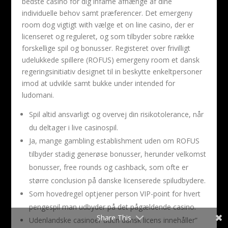
bedste casino for dig infame afhænge af dine
individuelle behov samt præferencer. Det emergeny
room dog vigtigt with vælge et on line casino, der er
licenseret og reguleret, og som tilbyder sobre række
forskellige spil og bonusser. Registeret over frivilligt
udelukkede spillere (ROFUS) emergeny room et dansk
regeringsinitiativ designet til in beskytte enkeltpersoner
imod at udvikle samt bukke under intended for
ludomani.
Spil altid ansvarligt og overvej din risikotolerance, når
du deltager i live casinospil.
Ja, mange gambling establishment uden om ROFUS
tilbyder stadig generøse bonusser, herunder velkomst
bonusser, free rounds og cashback, som ofte er
større conclusion på danske licenserede spiludbydere.
Som hovedregel optjener person VIP-point for hvert
pengespil man udbyder på det pågældende casino.
Share This
Udenlandske casinoer uden dansk licens innehåller”