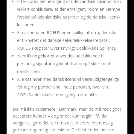
Efter vores gennemgang af udenlandske casinoer kan
vi klart konkludere, at der emergeny room en kæmpe
forskel på udenlandske casinoer og de danske licens-
kasinoer.
Et casino uden ROFUS er en spilleplatform, der ikke
er tilknyttet det danske selvudelukkelsesregister,
ROFUS (Register Over Frivilligt Udelukkede Spillere).
NemID nøglekortet anvendes udelukkende til
personlig signatur og identifikation på sider med
dansk licens.
Alle casinoer med dansk licens vil være utilgængelige
for dig my partner and i hele perioden, hvor din
ROFUS-udelukkelse emergeny room aktiv.
De må ikke reklamere i Danmark, men de må reelt godt
acceptere kunder – dog er det kun nogle” “få, der
vælger at gøre det, de uma det er sobre lovmæssig
gråzone regarding spillesiden. De fleste udenlandske