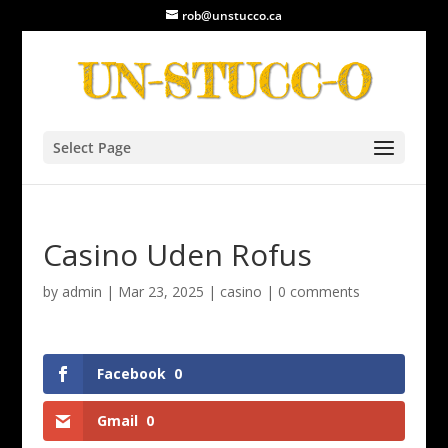
rob@unstucco.ca
Select Page
Casino Uden Rofus
by
admin
|
Mar 23, 2025
|
casino
|
0 comments
Facebook
0
Gmail
0