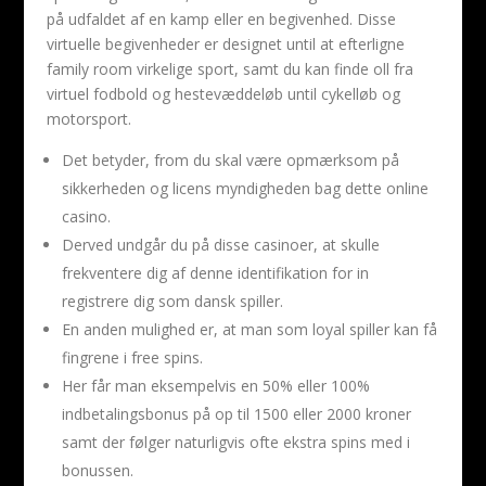
på udfaldet af en kamp eller en begivenhed. Disse
virtuelle begivenheder er designet until at efterligne
family room virkelige sport, samt du kan finde oll fra
virtuel fodbold og hestevæddeløb until cykelløb og
motorsport.
Det betyder, from du skal være opmærksom på
sikkerheden og licens myndigheden bag dette online
casino.
Derved undgår du på disse casinoer, at skulle
frekventere dig af denne identifikation for in
registrere dig som dansk spiller.
En anden mulighed er, at man som loyal spiller kan få
fingrene i free spins.
Her får man eksempelvis en 50% eller 100%
indbetalingsbonus på op til 1500 eller 2000 kroner
samt der følger naturligvis ofte ekstra spins med i
bonussen.