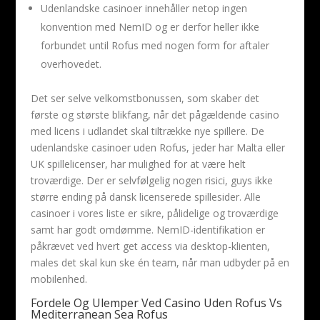
Udenlandske casinoer innehåller netop ingen
konvention med NemID og er derfor heller ikke
forbundet until Rofus med nogen form for aftaler
overhovedet.
Det ser selve velkomstbonussen, som skaber det
første og største blikfang, når det pågældende casino
med licens i udlandet skal tiltrække nye spillere. De
udenlandske casinoer uden Rofus, jeder har Malta eller
UK spillelicenser, har mulighed for at være helt
troværdige. Der er selvfølgelig nogen risici, guys ikke
større ending på dansk licenserede spillesider. Alle
casinoer i vores liste er sikre, pålidelige og troværdige
samt har godt omdømme. NemID-identifikation er
påkrævet ved hvert get access via desktop-klienten,
males det skal kun ske én team, når man udbyder på en
mobilenhed.
Fordele Og Ulemper Ved Casino Uden Rofus Vs
Mediterranean Sea Rofus