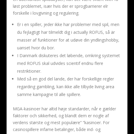
løst problemet, især hvis der er sprogbarrierer elr
forskelle i lovgivning og regulering.
Er i en spiller, jeder ikke har problemer med spil, men
du fejlagtigt har tilmeldt dig i actually ROFUS, så är
masser af funktioner for at udøve din yndlingshobby,
uanset hvor du bor.
I Danmark diskuteres det løbende, omkring systemet
med ROFUS skal udvides scientif endnu flere
restriktioner.
Med så en god del lande, der har forskellige regler
regarding gambling, kan ikke alle tilbyde living area
samme kampagne til alle spillere.
MGA-kasinoer har altid høje standarder, når e gælder
faktorer och sikkerhed, og blandt dem er nogle af
verdens største og mest populære” “kasinoer. For
casinospillere infame betalinger, både ind- og