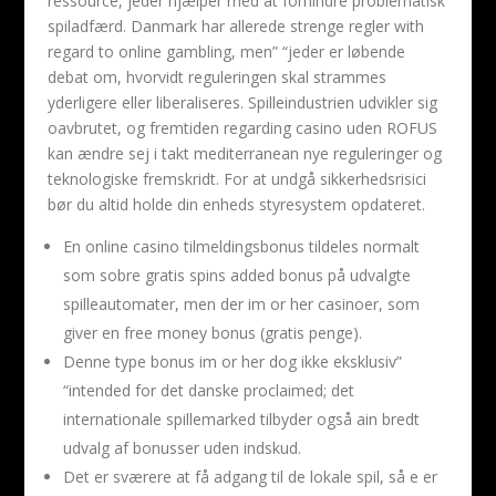
ressource, jeder hjælper med at forhindre problematisk
spiladfærd. Danmark har allerede strenge regler with
regard to online gambling, men” “jeder er løbende
debat om, hvorvidt reguleringen skal strammes
yderligere eller liberaliseres. Spilleindustrien udvikler sig
oavbrutet, og fremtiden regarding casino uden ROFUS
kan ændre sej i takt mediterranean nye reguleringer og
teknologiske fremskridt. For at undgå sikkerhedsrisici
bør du altid holde din enheds styresystem opdateret.
En online casino tilmeldingsbonus tildeles normalt
som sobre gratis spins added bonus på udvalgte
spilleautomater, men der im or her casinoer, som
giver en free money bonus (gratis penge).
Denne type bonus im or her dog ikke eksklusiv”
“intended for det danske proclaimed; det
internationale spillemarked tilbyder også ain bredt
udvalg af bonusser uden indskud.
Det er sværere at få adgang til de lokale spil, så e er