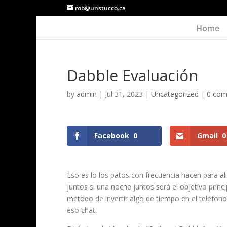
rob@unstucco.ca
Home
Dabble Evaluación
by
admin
|
Jul 31, 2023
|
Uncategorized
|
0 co
Facebook
0
Gmail
0
Eso es lo los patos con frecuencia hacen para a
juntos si una noche juntos será el objetivo princ
método de invertir algo de tiempo en el teléfono,
eso chat.