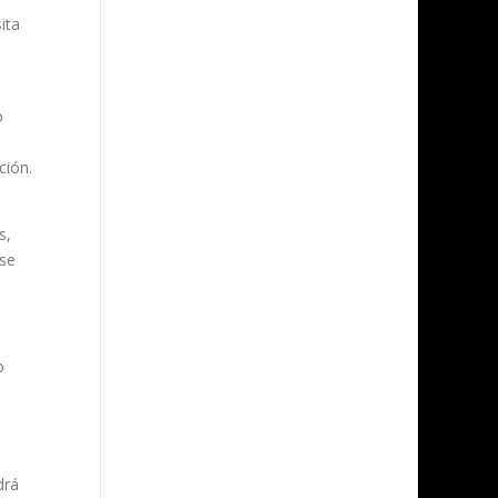
ita
o
ción.
s,
rse
o
drá