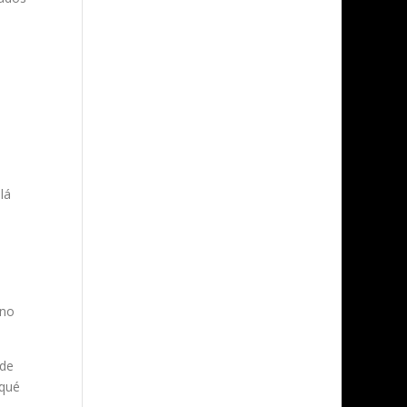
lá
 no
 de
 qué