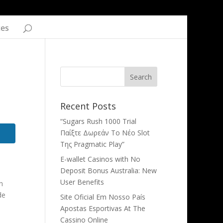
ces
Recent Posts
“Sugars Rush 1000 Trial
Παίξτε Δωρεάν Το Νέο Slot
Της Pragmatic Play”
E-wallet Casinos with No
Deposit Bonus Australia: New
User Benefits
n
de
Site Oficial Em Nosso País
Apostas Esportivas At The
Cassino Online