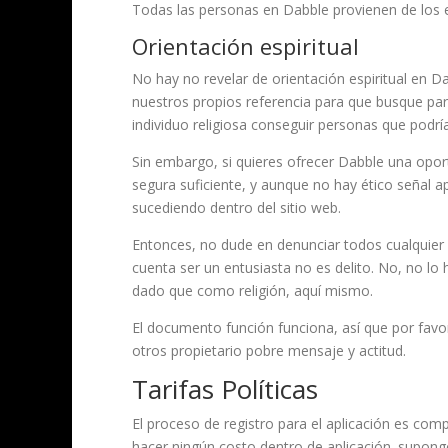
Todas las personas en Dabble provienen de los e
Orientación espiritual
No hay no revelar de orientación espiritual en 
nuestros propios referencia para que busque part
individuo religiosa conseguir personas que podr
Sin embargo, si quieres ofrecer Dabble una oport
segura suficiente, y aunque no hay ético señal a
sucediendo dentro del sitio web.
Entonces, no dude en denunciar todos cualquier 
cuenta ser un entusiasta no es delito. No, no lo
dado que como religión, aquí mismo.
El documento función funciona, así que por favo
otros propietario pobre mensaje y actitud.
Tarifas Políticas
El proceso de registro para el aplicación es c
hacer ningún costo dentro de aplicación. supong