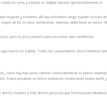
a charla en serie, y estarás en Dabble durante aproximadamente 8
ado mujeres y hombres, allí hay suficientes rango cuando se trata de
n mayor de 50, es decir ciertamente. Además, debe tener al menos 1
iosos, pero es poco práctico para encontrar tales tendencias
es aquí mismo en Dabble. Todos los consumidores ahora tenemos ll
ión, como hay hay varios clientes. Usted identificar su íntimo orientac
ión. Podrá actualizar su íntimo inclinación modificando propio perfil, 
irecto mujeres y más directo personas que homosexual individuos