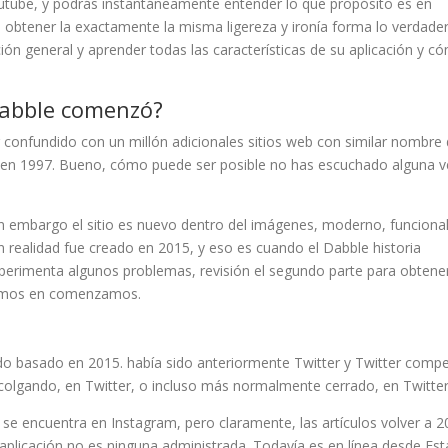
Youtube, y podrás instantáneamente entender lo que propósito es en
es obtener la exactamente la misma ligereza y ironía forma lo verdade
ción general y aprender todas las características de su aplicación y c
Dabble comenzó?
r confundido con un millón adicionales sitios web con similar nombre
o en 1997. Bueno, cómo puede ser posible no has escuchado alguna v
 embargo el sitio es nuevo dentro del imágenes, moderno, funcional
 realidad fue creado en 2015, y eso es cuando el Dabble historia
xperimenta algunos problemas, revisión el segundo parte para obtene
timos en comenzamos.
sido basado en 2015. había sido anteriormente Twitter y Twitter comp
olgando, en Twitter, o incluso más normalmente cerrado, en Twitter
 se encuentra en Instagram, pero claramente, las artículos volver a 2
plicación no es ninguna administrada. Todavía es en línea desde Es