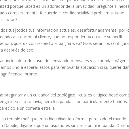
 usted porque usted es un adorador de la privacidad, pregunte si neces
nado completamente. Recuerde el confidencialidad problemas tiene
plicación?
dos tus|todos tus información actuales, desafortunadamente, por l
ando a atención al cliente, que no responder. Acerca de su perfil
erior izquierda con respecto al página web? Esos serán los configura
ta después de eso.
 anuncios de todos usuarios enviando mensajes y cachonda imágene
mos uno a esperar estos para renovar la aplicación si su querer da
agnificencia, pronto.
o preguntar a un cuidador del zoológico, “cuál es el típico bebé com
 tengo idea eso todavía, pero los pandas son particularmente tímidos
arecido a un cometa estrella.
u terrible meñique, más bien divertido forma, pero todo el mundo
en Dabble, digamos que un usuario es similar a un niño panda. Obten