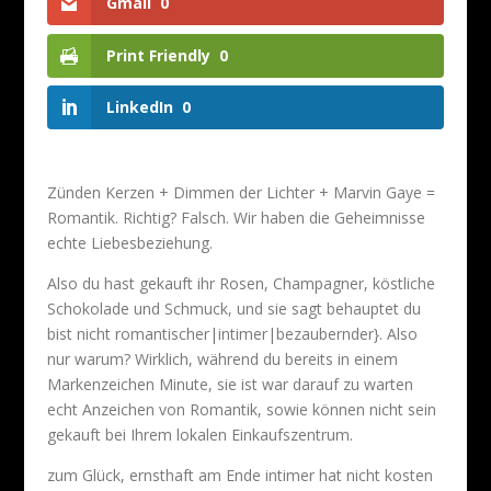
Gmail
0
Print Friendly
0
LinkedIn
0
Zünden Kerzen + Dimmen der Lichter + Marvin Gaye =
Romantik. Richtig? Falsch. Wir haben die Geheimnisse
echte Liebesbeziehung.
Also du hast gekauft ihr Rosen, Champagner, köstliche
Schokolade und Schmuck, und sie sagt behauptet du
bist nicht romantischer|intimer|bezaubernder}. Also
nur warum? Wirklich, während du bereits in einem
Markenzeichen Minute, sie ist war darauf zu warten
echt Anzeichen von Romantik, sowie können nicht sein
gekauft bei Ihrem lokalen Einkaufszentrum.
zum Glück, ernsthaft am Ende intimer hat nicht kosten