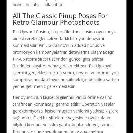
bonus hesabını kullanabilir.
All The Classic Pinup Poses For
Retro Glamour Photoshoots
Pin Upward Casino, bu popüler tarzı casino oyunlarıyla
birleştirerek eğlenceli ve farklı bir oyun deneyimi
sunmaktadır. Pin Up Casino’nun added bonus ve
promosyon kampanyalarının detaylarına ulaşmak için
Pin-up resmi sitesi üzerinden güncel giriş adresi
üzerinden kayıt olmanız gerekmektedir. Pin Up kayıt
işlemini gerçekleştirdikten sonra, reward ve promosyon
kampanyalarından faydalanabilmek için belirtilen şartları
yerine getirmeniz gerekmektedir.
Her oyuncunun kişisel bilgilerinin Pinup online casino
tarafından korunacağı garanti edilir. Operatör, yasalar
gerektirmiyorsa, kişisel müşteri verilerini yetkisiz kişilere
sağlamaz. Özel bir şifreleme sayesinde oyuncuların
bilgileri korunur ve saldırganlar bunları ele geçiremez.
Kumar sitesine kaydolmadan önce ana sayfanın