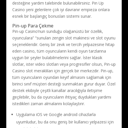
desteğine yardım talebinde bulunabilirsiniz. Pin Up
Casino yeni gelenlere çok iyi davranır empieza onlara
esnek bir başlangıç bonusları sistemi sunar.
Pin-up Para Çekme
Pin-up Casino’nun sunduğu olağanüstü bir özellik,
oyunculara” “sunulan zengin slot makinesi ve slot oyunu
seçenekleridir. Geniş bir zevk ve tercih yelpazesine hitap
eden casino, tüm oyuncuların kendi oyun tarzlarına
uygun bir şeyler bulabilmelerini sağlar. İster klasik
slotlar, ister video slotları veya progresifler olsun, Pin-up
Casino slot meraklıları için gerçek bir merkezdir. Pin-up,
tüm oyuncuların oyundan keyif almasını sağlamak için
birinci sınıf müşteri desteği sunmaktan gurur duyar. Özel
destek ekibiyle çeşitli kanallar aracılığıyla iletişime
geçilebilir, bu da oyuncuların ihtiyaç duydukları yardımı
istedikleri zaman almalarını kolaylaştırır.
Uygulama iOS ve Google android cihazlarla
uyumludur, bu da onu geniş bir kullanıcı yelpazesi için