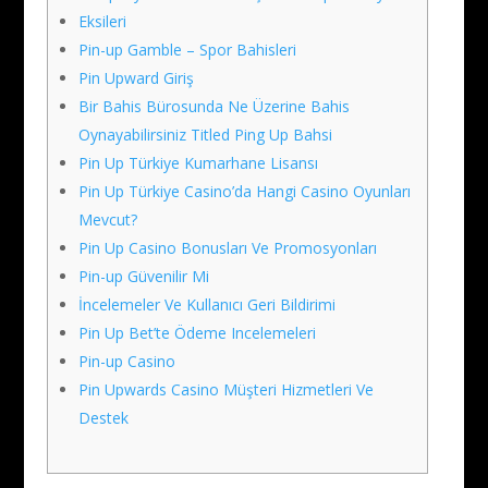
Eksileri
Pin-up Gamble – Spor Bahisleri
Pin Upward Giriş
Bir Bahis Bürosunda Ne Üzerine Bahis
Oynayabilirsiniz Titled Ping Up Bahsi
Pin Up Türkiye Kumarhane Lisansı
Pin Up Türkiye Casino’da Hangi Casino Oyunları
Mevcut?
Pin Up Casino Bonusları Ve Promosyonları
Pin-up Güvenilir Mi
İncelemeler Ve Kullanıcı Geri Bildirimi
Pin Up Bet’te Ödeme Incelemeleri
Pin-up Casino
Pin Upwards Casino Müşteri Hizmetleri Ve
Destek