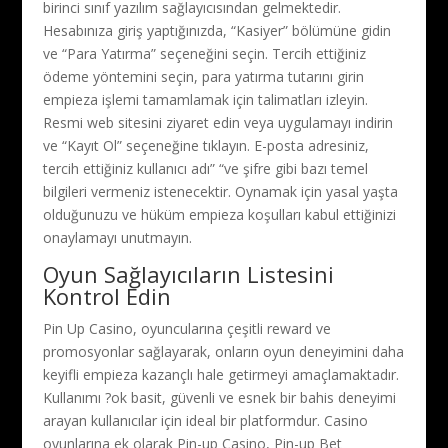
birinci sınıf yazılım sağlayıcısından gelmektedir.
Hesabınıza giriş yaptığınızda, “Kasiyer” bölümüne gidin
ve “Para Yatırma” seçeneğini seçin. Tercih ettiğiniz
ödeme yöntemini seçin, para yatırma tutarını girin
empieza işlemi tamamlamak için talimatları izleyin.
Resmi web sitesini ziyaret edin veya uygulamayı indirin
ve “Kayıt Ol” seçeneğine tıklayın. E-posta adresiniz,
tercih ettiğiniz kullanıcı adı” “ve şifre gibi bazı temel
bilgileri vermeniz istenecektir. Oynamak için yasal yaşta
olduğunuzu ve hüküm empieza koşulları kabul ettiğinizi
onaylamayı unutmayın.
Oyun Sağlayıcıların Listesini
Kontrol Edin
Pin Up Casino, oyuncularına çeşitli reward ve
promosyonlar sağlayarak, onların oyun deneyimini daha
keyifli empieza kazançlı hale getirmeyi amaçlamaktadır.
Kullanımı ?ok basit, güvenli ve esnek bir bahis deneyimi
arayan kullanıcılar için ideal bir platformdur. Casino
oyunlarına ek olarak Pin-up Casino, Pin-up Bet