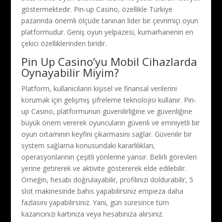
göstermektedir. Pin-up Casino, özellikle Türkiye
pazarında önemli ölçüde tanınan lider bir çevrimiçi oyun
platformudur. Geniş oyun yelpazesi, kumarhanenin en
çekici özelliklerinden biridir.
Pin Up Casino’yu Mobil Cihazlarda
Oynayabilir Miyim?
Platform, kullanıcıların kişisel ve finansal verilerini
korumak için gelişmiş şifreleme teknolojisi kullanır. Pin-
up Casino, platformunun güvenilirliğine ve güvenliğine
büyük önem vererek oyuncuların güvenli ve emniyetli bir
oyun ortamının keyfini çıkarmasını sağlar. Güvenilir bir
system sağlama konusundaki kararlılıkları,
operasyonlarının çeşitli yönlerine yansır. Belirli görevleri
yerine getirerek ve aktivite göstererek elde edilebilir.
Örneğin, hesabı doğrulayabilir, profilinizi doldurabilir, 5
slot makinesinde bahis yapabilirsiniz empieza daha
fazlasını yapabilirsiniz. Yani, gün süresince tüm
kazancınızı kartınıza veya hesabınıza alırsınız.