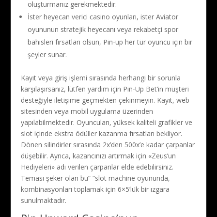
oluşturmanız gerekmektedir.
İster heyecan verici casino oyunları, ister Aviator
oyununun stratejik heyecanı veya rekabetçi spor
bahisleri fırsatları olsun, Pin-up her tür oyuncu için bir
şeyler sunar.
Kayıt veya giriş işlemi sırasında herhangi bir sorunla
karşılaşırsanız, lütfen yardım için Pin-Up Bet’in müşteri
desteğiyle iletişime geçmekten çekinmeyin. Kayıt, web
sitesinden veya mobil uygulama üzerinden
yapılabilmektedir. Oyuncuları, yüksek kaliteli grafikler ve
slot içinde ekstra ödüller kazanma fırsatları bekliyor.
Dönen silindirler sırasında 2x’den 500x’e kadar çarpanlar
düşebilir. Ayrıca, kazancınızı artırmak için «Zeus’un
Hediyeleri» adı verilen çarpanlar elde edebilirsiniz.
Teması şeker olan bu” “slot machine oyununda,
kombinasyonları toplamak için 6×5’lük bir ızgara
sunulmaktadır.