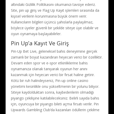
altındaki Gizlilik Politikasını okumanızı tavsiye ederiz.
Site, pin up giriş ve Flag Up Kayıt işlemleri sırasında da
kişisel verilerin korunmasına büyük önem verir.
Kullanıcıların bilgileri üçüncü şahıslarla paylaşılmaz,
böylece üyeler güvenli bir şekilde siteye üye olabilir ve
oyun oynamaya başlayabilirler.
Pin Up’a Kayıt Ve Giriş
Pin-Up Bet Live, geleneksel bahis deneyimine gerçek
zamanlı bir boyut kazandıran heyecan verici bir özelliktir.
Devam eden spor ve e-spor etkinliklerine bahis
oynamanıza olanak tanıyarak oyunun her anını
kazanmak için heyecan verici bir fırsat haline getirir.
Kötü bir ruh halindeyseniz, Pin-up online casino
yönetimi kesinlikle onu yükseltmenin bir yolunu biliyor.
Siteye kaydolduktan sonra, kaybedenlerin olmadığı
piyango çekilişine katılabileceksiniz. Belirli sayıda bahis
için, oyuncuya bir piyango bileti açma fırsatı verilir. Pin
Upwards Gambling Club’da kazanılan ödüllerin çekilme