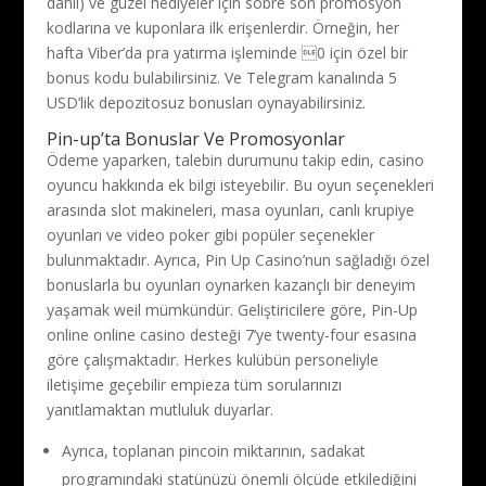
dahil) ve güzel hediyeler için sobre son promosyon
kodlarına ve kuponlara ilk erişenlerdir. Örneğin, her
hafta Viber’da pra yatırma işleminde 0 için özel bir
bonus kodu bulabilirsiniz. Ve Telegram kanalında 5
USD’lik depozitosuz bonusları oynayabilirsiniz.
Pin-up’ta Bonuslar Ve Promosyonlar
Ödeme yaparken, talebin durumunu takip edin, casino
oyuncu hakkında ek bilgi isteyebilir. Bu oyun seçenekleri
arasında slot makineleri, masa oyunları, canlı krupiye
oyunları ve video poker gibi popüler seçenekler
bulunmaktadır. Ayrıca, Pin Up Casino’nun sağladığı özel
bonuslarla bu oyunları oynarken kazançlı bir deneyim
yaşamak weil mümkündür. Geliştiricilere göre, Pin-Up
online online casino desteği 7’ye twenty-four esasına
göre çalışmaktadır. Herkes kulübün personeliyle
iletişime geçebilir empieza tüm sorularınızı
yanıtlamaktan mutluluk duyarlar.
Ayrıca, toplanan pincoin miktarının, sadakat
programındaki statünüzü önemli ölçüde etkilediğini