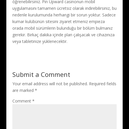
öğrenebilirsiniz. Pin Upward casinonun mobil
uygulamasını tamamen ücretsiz olarak indirebilirsiniz, bu
nedenle kurulumunda herhangi bir sorun yoktur. Sadece
kumar kulübünün sitesini ziyaret etmeniz empieza
orada mobil sürümlerin bulunduğu bir bölüm bulmanız
gerekir. Birkaç dakika içinde plan çalışacak ve cihazınıza
veya tabletinize yüklenecektir.
Submit a Comment
Your email address will not be published.
Required fields
are marked
*
Comment
*