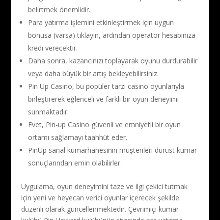
belirtmek önemlidir.
Para yatırma işlemini etkinleştirmek için uygun
bonusa (varsa) tıklayın, ardından operatör hesabınıza
kredi verecektir.
Daha sonra, kazancınızı toplayarak oyunu durdurabilir
veya daha büyük bir artış bekleyebilirsiniz.
Pin Up Casino, bu popüler tarzı casino oyunlarıyla
birleştirerek eğlenceli ve farklı bir oyun deneyimi
sunmaktadır.
Evet, Pin-up Casino güvenli ve emniyetli bir oyun
ortamı sağlamayı taahhüt eder.
PinUp sanal kumarhanesinin müşterileri dürüst kumar
sonuçlarından emin olabilirler.
Uygulama, oyun deneyimini taze ve ilgi çekici tutmak
için yeni ve heyecan verici oyunlar içerecek şekilde
düzenli olarak güncellenmektedir. Çevrimiçi kumar