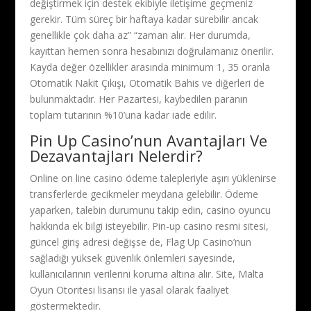
değiştirmek için destek ekibiyle iletişime geçmeniz
gerekir. Tüm süreç bir haftaya kadar sürebilir ancak
genellikle çok daha az” “zaman alır. Her durumda,
kayıttan hemen sonra hesabınızı doğrulamanız önerilir.
Kayda değer özellikler arasında minimum 1, 35 oranla
Otomatik Nakit Çıkışı, Otomatik Bahis ve diğerleri de
bulunmaktadır. Her Pazartesi, kaybedilen paranın
toplam tutarının %10’una kadar iade edilir.
Pin Up Casino’nun Avantajları Ve
Dezavantajları Nelerdir?
Online on line casino ödeme talepleriyle aşırı yüklenirse
transferlerde gecikmeler meydana gelebilir. Ödeme
yaparken, talebin durumunu takip edin, casino oyuncu
hakkında ek bilgi isteyebilir. Pin-up casino resmi sitesi,
güncel giriş adresi değişse de, Flag Up Casino’nun
sağladığı yüksek güvenlik önlemleri sayesinde,
kullanıcılarının verilerini koruma altına alır. Site, Malta
Oyun Otoritesi lisansı ile yasal olarak faaliyet
göstermektedir.