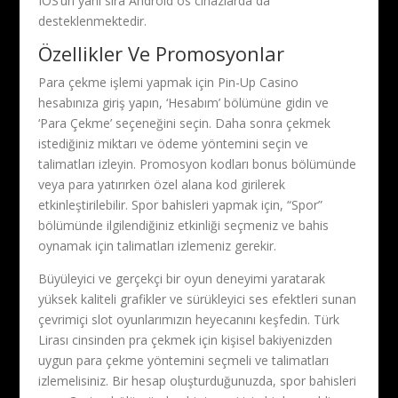
IOS’un yanı sıra Android os cihazlarda da
desteklenmektedir.
Özellikler Ve Promosyonlar
Para çekme işlemi yapmak için Pin-Up Casino
hesabınıza giriş yapın, ‘Hesabım’ bölümüne gidin ve
‘Para Çekme’ seçeneğini seçin. Daha sonra çekmek
istediğiniz miktarı ve ödeme yöntemini seçin ve
talimatları izleyin. Promosyon kodları bonus bölümünde
veya para yatırırken özel alana kod girilerek
etkinleştirilebilir. Spor bahisleri yapmak için, “Spor”
bölümünde ilgilendiğiniz etkinliği seçmeniz ve bahis
oynamak için talimatları izlemeniz gerekir.
Büyüleyici ve gerçekçi bir oyun deneyimi yaratarak
yüksek kaliteli grafikler ve sürükleyici ses efektleri sunan
çevrimiçi slot oyunlarımızın heyecanını keşfedin. Türk
Lirası cinsinden pra çekmek için kişisel bakiyenizden
uygun para çekme yöntemini seçmeli ve talimatları
izlemelisiniz. Bir hesap oluşturduğunuzda, spor bahisleri