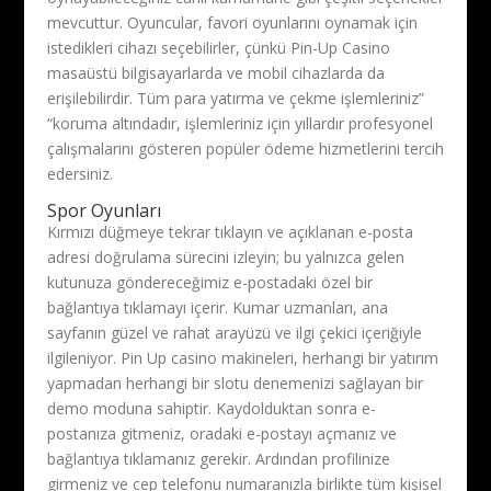
mevcuttur. Oyuncular, favori oyunlarını oynamak için
istedikleri cihazı seçebilirler, çünkü Pin-Up Casino
masaüstü bilgisayarlarda ve mobil cihazlarda da
erişilebilirdir. Tüm para yatırma ve çekme işlemleriniz”
“koruma altındadır, işlemleriniz için yıllardır profesyonel
çalışmalarını gösteren popüler ödeme hizmetlerini tercih
edersiniz.
Spor Oyunları
Kırmızı düğmeye tekrar tıklayın ve açıklanan e-posta
adresi doğrulama sürecini izleyin; bu yalnızca gelen
kutunuza göndereceğimiz e-postadaki özel bir
bağlantıya tıklamayı içerir. Kumar uzmanları, ana
sayfanın güzel ve rahat arayüzü ve ilgi çekici içeriğiyle
ilgileniyor. Pin Up casino makineleri, herhangi bir yatırım
yapmadan herhangi bir slotu denemenizi sağlayan bir
demo moduna sahiptir. Kaydolduktan sonra e-
postanıza gitmeniz, oradaki e-postayı açmanız ve
bağlantıya tıklamanız gerekir. Ardından profilinize
girmeniz ve cep telefonu numaranızla birlikte tüm kişisel