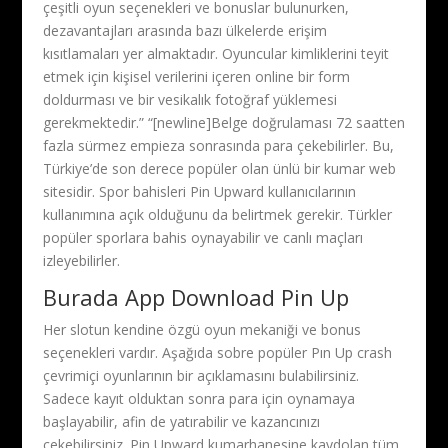
çeşitli oyun seçenekleri ve bonuslar bulunurken,
dezavantajları arasında bazı ülkelerde erişim
kısıtlamaları yer almaktadır. Oyuncular kimliklerini teyit
etmek için kişisel verilerini içeren online bir form
doldurması ve bir vesikalık fotoğraf yüklemesi
gerekmektedir.” “[newline]Belge doğrulaması 72 saatten
fazla sürmez empieza sonrasında para çekebilirler. Bu,
Türkiye’de son derece popüler olan ünlü bir kumar web
sitesidir. Spor bahisleri Pin Upward kullanıcılarının
kullanımına açık olduğunu da belirtmek gerekir. Türkler
popüler sporlara bahis oynayabilir ve canlı maçları
izleyebilirler.
Burada App Download Pin Up
Her slotun kendine özgü oyun mekaniği ve bonus
seçenekleri vardır. Aşağıda sobre popüler Pın Up crash
çevrimiçi oyunlarının bir açıklamasını bulabilirsiniz.
Sadece kayıt olduktan sonra para için oynamaya
başlayabilir, afin de yatırabilir ve kazancınızı
çekebilirsiniz. Pin Upward kumarhanesine kaydolan tüm