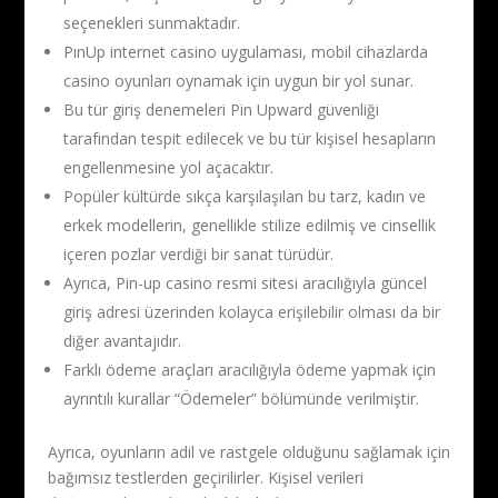
seçenekleri sunmaktadır.
PınUp internet casino uygulaması, mobil cihazlarda
casino oyunları oynamak için uygun bir yol sunar.
Bu tür giriş denemeleri Pin Upward güvenliği
tarafından tespit edilecek ve bu tür kişisel hesapların
engellenmesine yol açacaktır.
Popüler kültürde sıkça karşılaşılan bu tarz, kadın ve
erkek modellerin, genellikle stilize edilmiş ve cinsellik
içeren pozlar verdiği bir sanat türüdür.
Ayrıca, Pin-up casino resmi sitesi aracılığıyla güncel
giriş adresi üzerinden kolayca erişilebilir olması da bir
diğer avantajıdır.
Farklı ödeme araçları aracılığıyla ödeme yapmak için
ayrıntılı kurallar “Ödemeler” bölümünde verilmiştir.
Ayrıca, oyunların adil ve rastgele olduğunu sağlamak için
bağımsız testlerden geçirilirler. Kişisel verileri