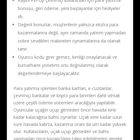
Kayıtlı Pin-Up çevrimiçi kullanıcıları için para yatırma
bonusu, geri ödeme, yeni başlayanlar için hediyeler
vb.
Değerli bonuslar, müşterilerin yalnızca ekstra para
kazanmalarına değil, aynı zamanda yatırım yapmadan
sobre sevdikleri makineleri oynamalarına da olanak
tanır.
Oyuncu kodu girer girmez, kimliği onaylanacak ve
kumarhane yönetimi onu doğrulanmış olarak
değerlendirmeye başlayacaktır.
Para yatırma işlemleri banka kartları, e-cüzdanlar,
çevrimiçi bankalar ve kripto para birimleri dahil olmak
üzere çeşitli ödeme sistemleri aracılığıyla yapılabilir.
Oyuncular uçağın uçup gitmeden önce havada eine
kadar kalacağına bahis oynarlar. Uçak eine kadar uzun
süre havada kalırsa, kazanma oranı da um kadar yüksek
olur. Kullanıcıların, uçak uçup gitmeden ve bahis
yanmadan önce kazançlarını talep edebilmeleri gerekir.