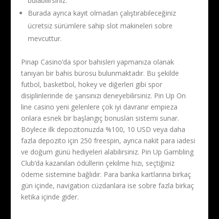
bulabilirsiniz.
Burada ayrıca kayıt olmadan çalıştırabileceğiniz
ücretsiz sürümlere sahip slot makineleri sobre
mevcuttur.
Pinap Casino’da spor bahisleri yapmanıza olanak
tanıyan bir bahis bürosu bulunmaktadır. Bu şekilde
futbol, basketbol, hokey ve diğerleri gibi spor
disiplinlerinde de şansınızı deneyebilirsiniz. Pin Up On
line casino yeni gelenlere çok iyi davranır empieza
onlara esnek bir başlangıç bonusları sistemi sunar.
Böylece ilk depozitonuzda %100, 10 USD veya daha
fazla depozito için 250 freespin, ayrıca nakit para iadesi
ve doğum günü hediyeleri alabilirsiniz. Pin Up Gambling
Club’da kazanılan ödüllerin çekilme hızı, seçtiğiniz
ödeme sistemine bağlıdır. Para banka kartlarına birkaç
gün içinde, navigation cüzdanlara ise sobre fazla birkaç
ketika içinde gider.