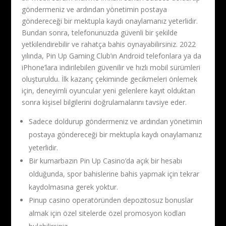
göndermeniz ve ardından yönetimin postaya
göndereceği bir mektupla kaydı onaylamanız yeterlidir.
Bundan sonra, telefonunuzda güvenli bir şekilde
yetkilendirebilir ve rahatça bahis oynayabilirsiniz. 2022
yılında, Pin Up Gaming Club’ın Android telefonlara ya da
iPhone’lara indirilebilen güvenilir ve hızlı mobil sürümleri
oluşturuldu. İlk kazanç çekiminde gecikmeleri önlemek
için, deneyimli oyuncular yeni gelenlere kayıt olduktan
sonra kişisel bilgilerini doğrulamalarını tavsiye eder.
Sadece doldurup göndermeniz ve ardından yönetimin
postaya göndereceği bir mektupla kaydı onaylamanız
yeterlidir.
Bir kumarbazın Pin Up Casino’da açık bir hesabı
olduğunda, spor bahislerine bahis yapmak için tekrar
kaydolmasına gerek yoktur.
Pinup casino operatöründen depozitosuz bonuslar
almak için özel sitelerde özel promosyon kodları