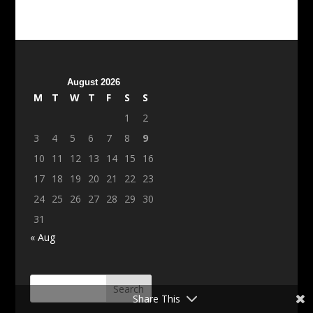
August 2026
M
T
W
T
F
S
S
1
2
3
4
5
6
7
8
9
10
11
12
13
14
15
16
17
18
19
20
21
22
23
24
25
26
27
28
29
30
31
« Aug
Share This