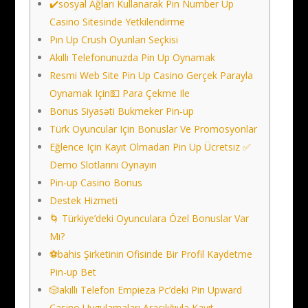
✔️sosyal Ağları Kullanarak Pin Number Up
Casino Sitesinde Yetkilendirme
Pın Up Crush Oyunları Seçkisi
Akıllı Telefonunuzda Pin Up Oynamak
Resmi Web Site Pin Up Casino Gerçek Parayla
Oynamak Için💵 Para Çekme Ile
Bonus Siyasəti Bukmeker Pin-up
Türk Oyuncular Için Bonuslar Ve Promosyonlar
Eğlence Için Kayıt Olmadan Pin Up Ücretsiz ✅
Demo Slotlarını Oynayın
Pin-up Casino Bonus
Destek Hizmeti
🌀 Türkiye’deki Oyunculara Özel Bonuslar Var
Mı?
⚽️bahis Şirketinin Ofisinde Bir Profil Kaydetme
Pin-up Bet
🎲akıllı Telefon Empieza Pc’deki Pin Upward
Casino Uygulamaları Aracılığıyla Kayıt