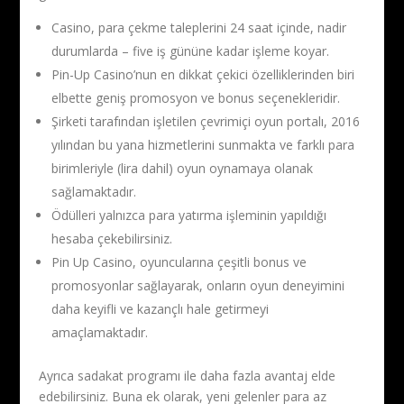
Casino, para çekme taleplerini 24 saat içinde, nadir
durumlarda – five iş gününe kadar işleme koyar.
Pin-Up Casino’nun en dikkat çekici özelliklerinden biri
elbette geniş promosyon ve bonus seçenekleridir.
Şirketi tarafından işletilen çevrimiçi oyun portalı, 2016
yılından bu yana hizmetlerini sunmakta ve farklı para
birimleriyle (lira dahil) oyun oynamaya olanak
sağlamaktadır.
Ödülleri yalnızca para yatırma işleminin yapıldığı
hesaba çekebilirsiniz.
Pin Up Casino, oyuncularına çeşitli bonus ve
promosyonlar sağlayarak, onların oyun deneyimini
daha keyifli ve kazançlı hale getirmeyi
amaçlamaktadır.
Ayrıca sadakat programı ile daha fazla avantaj elde
edebilirsiniz. Buna ek olarak, yeni gelenler para az