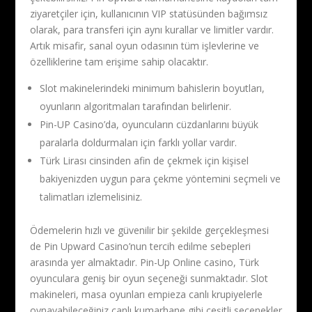
ziyaretçiler için, kullanıcının VIP statüsünden bağımsız
olarak, para transferi için aynı kurallar ve limitler vardır.
Artık misafir, sanal oyun odasının tüm işlevlerine ve
özelliklerine tam erişime sahip olacaktır.
Slot makinelerindeki minimum bahislerin boyutları,
oyunların algoritmaları tarafından belirlenir.
Pin-UP Casino’da, oyuncuların cüzdanlarını büyük
paralarla doldurmaları için farklı yollar vardır.
Türk Lirası cinsinden afin de çekmek için kişisel
bakiyenizden uygun para çekme yöntemini seçmeli ve
talimatları izlemelisiniz.
Ödemelerin hızlı ve güvenilir bir şekilde gerçekleşmesi
de Pin Upward Casino’nun tercih edilme sebepleri
arasında yer almaktadır. Pin-Up Online casino, Türk
oyunculara geniş bir oyun seçeneği sunmaktadır. Slot
makineleri, masa oyunları empieza canlı krupiyelerle
oynayabileceğiniz canlı kumarhane gibi çeşitli seçenekler