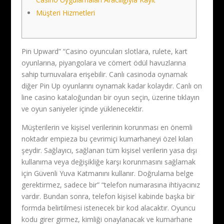
Müşteri Hizmetleri
Pin Upward” “Casino oyuncuları slotlara, rulete, kart
oyunlarına, piyangolara ve cömert ödül havuzlarına
sahip turnuvalara erişebilir. Canlı casinoda oynamak
diğer Pin Up oyunlarını oynamak kadar kolaydır. Canlı on
line casino kataloğundan bir oyun seçin, üzerine tıklayın
ve oyun saniyeler içinde yüklenecektir.
Müşterilerin ve kişisel verilerinin korunması en önemli
noktadır empieza bu çevrimiçi kumarhaneyi özel kılan
şeydir. Sağlayıcı, sağlanan tüm kişisel verilerin yasa dışı
kullanıma veya değişikliğe karşı korunmasını sağlamak
için Güvenli Yuva Katmanını kullanır. Doğrulama belge
gerektirmez, sadece bir” “telefon numarasına ihtiyacınız
vardır. Bundan sonra, telefon kişisel kabinde başka bir
formda belirtilmesi istenecek bir kod alacaktır. Oyuncu
kodu girer girmez, kimliği onaylanacak ve kumarhane