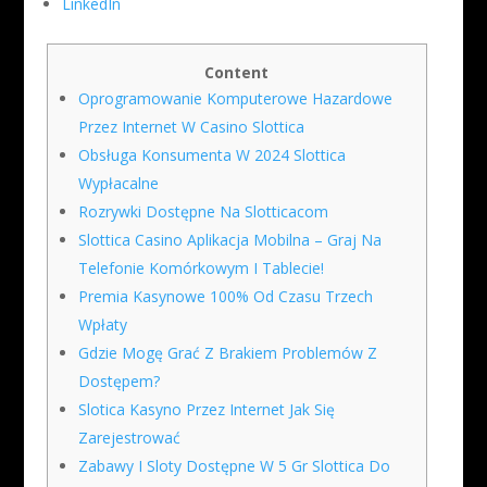
LinkedIn
Content
Oprogramowanie Komputerowe Hazardowe
Przez Internet W Casino Slottica
Obsługa Konsumenta W 2024 Slottica
Wypłacalne
Rozrywki Dostępne Na Slotticacom
Slottica Casino Aplikacja Mobilna – Graj Na
Telefonie Komórkowym I Tablecie!
Premia Kasynowe 100% Od Czasu Trzech
Wpłaty
Gdzie Mogę Grać Z Brakiem Problemów Z
Dostępem?
Slotica Kasyno Przez Internet Jak Się
Zarejestrować
Zabawy I Sloty Dostępne W 5 Gr Slottica Do