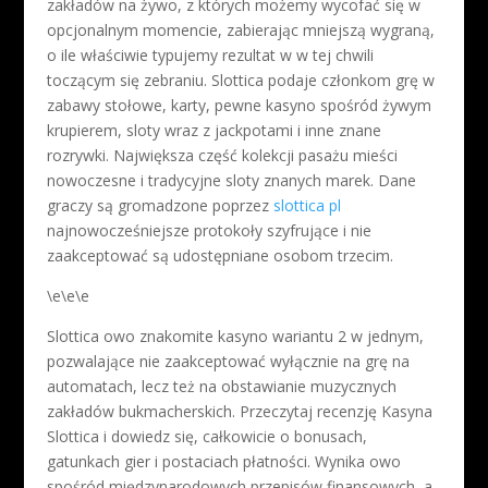
zakładów na żywo, z których możemy wycofać się w
opcjonalnym momencie, zabierając mniejszą wygraną,
o ile właściwie typujemy rezultat w w tej chwili
toczącym się zebraniu. Slottica podaje członkom grę w
zabawy stołowe, karty, pewne kasyno spośród żywym
krupierem, sloty wraz z jackpotami i inne znane
rozrywki. Największa część kolekcji pasażu mieści
nowoczesne i tradycyjne sloty znanych marek. Dane
graczy są gromadzone poprzez
slottica pl
najnowocześniejsze protokoły szyfrujące i nie
zaakceptować są udostępniane osobom trzecim.
\e\e\e
Slottica owo znakomite kasyno wariantu 2 w jednym,
pozwalające nie zaakceptować wyłącznie na grę na
automatach, lecz też na obstawianie muzycznych
zakładów bukmacherskich. Przeczytaj recenzję Kasyna
Slottica i dowiedz się, całkowicie o bonusach,
gatunkach gier i postaciach płatności. Wynika owo
spośród międzynarodowych przepisów finansowych, a