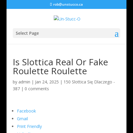
rob@unstucco.ca
Select Page
Is Slottica Real Or Fake
Roulette Roulette
by
admin
|
Jan 24, 2025
|
150 Slottica Się Dlaczego -
387
|
0 comments
Facebook
Gmail
Print Friendly