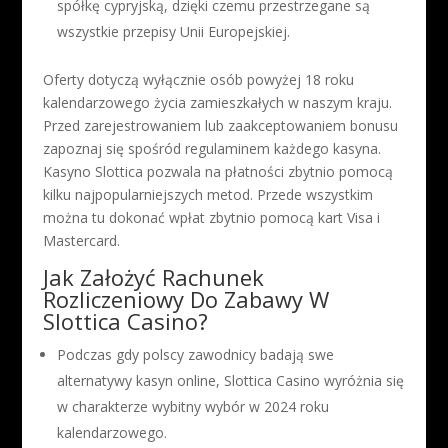
spółkę cypryjską, dzięki czemu przestrzegane są
wszystkie przepisy Unii Europejskiej.
Oferty dotyczą wyłącznie osób powyżej 18 roku
kalendarzowego życia zamieszkałych w naszym kraju.
Przed zarejestrowaniem lub zaakceptowaniem bonusu
zapoznaj się spośród regulaminem każdego kasyna.
Kasyno Slottica pozwala na płatności zbytnio pomocą
kilku najpopularniejszych metod. Przede wszystkim
można tu dokonać wpłat zbytnio pomocą kart Visa i
Mastercard.
Jak Założyć Rachunek
Rozliczeniowy Do Zabawy W
Slottica Casino?
Podczas gdy polscy zawodnicy badają swe
alternatywy kasyn online, Slottica Casino wyróżnia się
w charakterze wybitny wybór w 2024 roku
kalendarzowego.