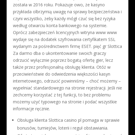
została w 2016 roku. Pokazuje owo, że kasyno
przykłada olbrzymią uwagę na sprawy bezpieczeństwa i
czyni wszystko, żeby każdy mógł czuć się bez ryzyka
według otwarciu konta bankowego na systemie.
Oprócz zabezpieczeń licencyjnych witryna www www
wydaje się na dodatek szyfrowania certyfikatem SSL
wydanym za pośrednictwem firmę ESET. pięć gr Slottica
Za darmo dba o ukontentowanie swoich graczy
odrzucić wyłącznie poprzez bogatą ofertę gier, lecz
także przez profesjonalną obsługę klienta. Otóż w
przeciwieństwie do odwiedzenia większości kasyn
internetowego, odrzucić powinniśmy – choć możemy –
wypełniać standardowego na stronie rejestracji. Jeśli nie
zechcemy korzystać z tej funkcji, to bez problemu
możemy użyć typowego na stronie i podać wszystkie
informacje ręcznie.
Obsługa klienta Slottica casino pl pomaga w sprawie
bonusów, turniejów, loterii i reguł obstawiania.