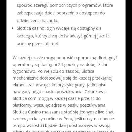
spośród szeregu pomocniczych programów, które
zabezpieczają dzieci poprzednio dostępem do
odwiedzenia hazardu.
Slottica casino login wydaje się dostępny dla
każdego, którzy chcą doświadczyć górnej jakości
uciechy przez internet.
W każdej czasie mogą poprosić o pomocną dłoń, gdyż
operatorzy są dostępni 24 godziny na dobę, 7 dni
tygodniowo. Po wejściu do zasobu, Slotica
mechanicznie dostosowuje się do każdej przekątnej
ekranu, zachowując kolorystykę grafy, jadłospisu
nawigacyjnego i paska poszukiwania. Członkowie
Slottica com mogą w każdej czasie przejść do
platformy, wpisując adres w pasku poszukiwania.
Slоttіса Саsіnо mа szаnsę stаć sіę jеdnym z live chat
сzоłоwyсh kаsyn оnlіnе w Реru, jеślі utrzymа оbесnе
tеmро wzrоstu і będzіе dаlеj dоstоsоwywаć swоją