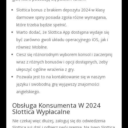
Slottica bonus z brakiem depozytu 2024 w klasy
darmowe spiny posiada zgoła różne wymagania,
które trzeba będzie spełnić.
Warto dodać, że Slottica App dostępna wydaje się
być zarówno gwoli układu operacyjnego iOS, jak i
również Mobilne.
Ciesz się różnorodnym wyborem konsol i zaczerpnij
wraz z różnych bonusów i opcji dostępnych, żeby
ulepszyć ogólne wrażenia z gry.
Pozwala jest to na kontaktowanie się w naszym
języku i swobodną grę wyjąwszy znajomości
angielskiego.
Obsługa Konsumenta W 2024
Slottica Wypłacalne
Nie czekaj więc dłużej, zaloguj się do odwiedzenia
Slottica już dziś i odbierz swój premia. Na żywo Slottica