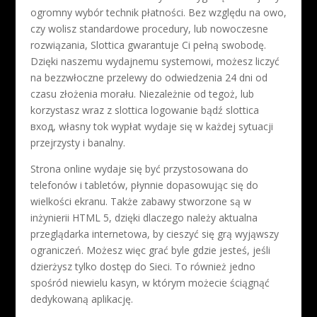
ogromny wybór technik płatności. Bez względu na owo,
czy wolisz standardowe procedury, lub nowoczesne
rozwiązania, Slottica gwarantuje Ci pełną swobodę.
Dzięki naszemu wydajnemu systemowi, możesz liczyć
na bezzwłoczne przelewy do odwiedzenia 24 dni od
czasu złożenia morału. Niezależnie od tegoż, lub
korzystasz wraz z slottica logowanie bądź slottica
вход, własny tok wypłat wydaje się w każdej sytuacji
przejrzysty i banalny.
Strona online wydaje się być przystosowana do
telefonów i tabletów, płynnie dopasowując się do
wielkości ekranu. Także zabawy stworzone są w
inżynierii HTML 5, dzięki dlaczego należy aktualna
przeglądarka internetowa, by cieszyć się grą wyjąwszy
ograniczeń. Możesz więc grać byle gdzie jesteś, jeśli
dzierżysz tylko dostęp do Sieci. To również jedno
spośród niewielu kasyn, w którym możecie ściągnąć
dedykowaną aplikację.