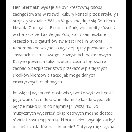
Elen Stelmakh wydaje się być kreatywną osobą
zaangażowaną w rozwój kultury konsol przez artykuły i
projekty wizualne. W Las Vegas znajduje się Southern
Nevada Zoological Botanical Park, znakomity również
w charakterze Las Vegas Zoo, który zamieszkuje
przeszło 150 gatunków zwierząt i roślin. Strona
RenomowaneKasyno to wyczerpujący przewodnik na
kasynach internetowego i rozrywkach hazardowych.
Kasyno powinien także slottica casino logowanie
zadbać o bezpieczeństwo przekazów pieniężnych,
środków klientów a także jak mogę danych
empirycznych osobowych.
Im więcej wydarzeń obstawisz, tymże wyższa będzie
jego wartość, u dołu warunkami że każde wypadek
będzie miało kurs co najmniej 1-wszą.45. Do
muzycznych wydarzeń ekspresowych można dostać
również rosnącą premię, która zależna wydaje się być
od ilości zakładów na 1 kuponie? Dotyczy mężczyzna