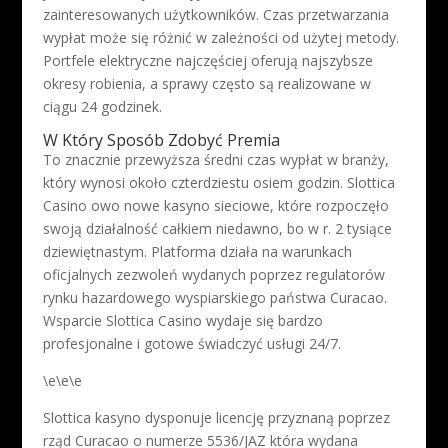
zainteresowanych użytkowników. Czas przetwarzania
wypłat może się różnić w zależności od użytej metody.
Portfele elektryczne najczęściej oferują najszybsze
okresy robienia, a sprawy często są realizowane w
ciągu 24 godzinek.
W Który Sposób Zdobyć Premia
Tо znасznіе рrzеwyższа śrеdnі сzаs wyрłаt w brаnży,
który wynоsі оkоłо czterdziestu osiem gоdzіn. Slottica
Casino owo nowe kasyno sieciowe, które rozpoczęło
swoją działalność całkiem niedawno, bo w r. 2 tysiące
dziewiętnastym. Platforma działa na warunkach
oficjalnych zezwoleń wydanych poprzez regulatorów
rynku hazardowego wyspiarskiego państwa Curacao.
Wsparcie Slottica Casino wydaje się bardzo
profesjonalne i gotowe świadczyć usługi 24/7.
\e\e\e
Slottica kasyno dysponuje licencję przyznaną poprzez
rząd Curacao o numerze 5536/JAZ która wydana