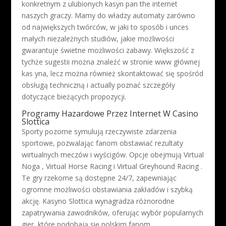
konkretnym z ulubionych kasyn pan the internet
naszych graczy. Mamy do władzy automaty zarówno
od największych twórców, w jaki to sposób i unces
małych niezależnych studiów, jakie możliwości
gwarantuje świetne możliwości zabawy. Większość z
tychże sugestii można znaleźć w stronie www głównej
kas yna, lecz można również skontaktować się spośród
obsługą techniczną i actually poznać szczegóły
dotyczące bieżących propozycji.
Programy Hazardowe Przez Internet W Casino
Slottica
Sporty pozorne symulują rzeczywiste zdarzenia
sportowe, pozwalając fanom obstawiać rezultaty
wirtualnych meczów i wyścigów. Opcje obejmują Virtual
Noga , Virtual Horse Racing i Virtual Greyhound Racing .
Te gry rzekome są dostępne 24/7, zapewniając
ogromne możliwości obstawiania zakładów i szybką
akcję. Kasyno Slottica wynagradza różnorodne
zapatrywania zawodników, oferując wybór popularnych
gier, które podobają się polskim fanom.