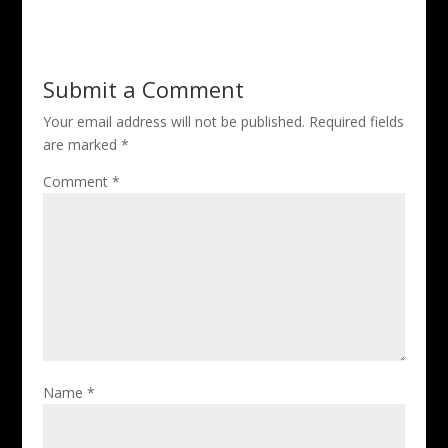
Submit a Comment
Your email address will not be published.
Required fields
are marked
*
Comment
*
Name
*