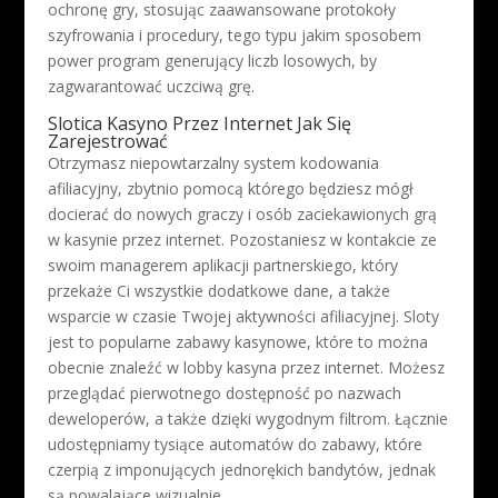
ochronę gry, stosując zaawansowane protokoły
szyfrowania i procedury, tego typu jakim sposobem
power program generujący liczb losowych, by
zagwarantować uczciwą grę.
Slotica Kasyno Przez Internet Jak Się
Zarejestrować
Otrzymasz niepowtarzalny system kodowania
afiliacyjny, zbytnio pomocą którego będziesz mógł
docierać do nowych graczy i osób zaciekawionych grą
w kasynie przez internet. Pozostaniesz w kontakcie ze
swoim managerem aplikacji partnerskiego, który
przekaże Ci wszystkie dodatkowe dane, a także
wsparcie w czasie Twojej aktywności afiliacyjnej. Sloty
jest to popularne zabawy kasynowe, które to można
obecnie znaleźć w lobby kasyna przez internet. Możesz
przeglądać pierwotnego dostępność po nazwach
deweloperów, a także dzięki wygodnym filtrom. Łącznie
udostępniamy tysiące automatów do zabawy, które
czerpią z imponujących jednorękich bandytów, jednak
są powalające wizualnie.