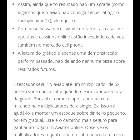
Assim, ainda que to resultado não um agrade (como
digamos que o avião não consiga sequer atingir o
multiplicador 2x), ele é justo.
Com base nessa necessidade do ramo, as casas de
apostas e cassinos online estão investindo cada vez
também no mercado cell phone.
A leitura do gráfico é apenas uma demonstração
perform passado, não dejando nenhuma pista sobre
resultados futuros.
É tentador seguir o avião até um multiplicador de 5x,
porém você nunca sabe quando ele irá voar para fora
da grade. Portanto, comece apostando baixo e
mirando na multiplicadores de a single, 2x. Isso irá
ajudá-lo a montar um estoque sobre dinheiro pequeno,
porém gradual. Este é o caminho mais seguro para
ganhar ao jogar um Aviator online. Observe os
multiplicadores o qual estão no submarino da tela em