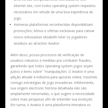
internet site, com todos operating system requisitos
necessários em virtude de uma boa experiência de
jogo.
Inúmeras plataformas reconhecidas disponibilizam
promoções, bônus e ofertas exclusivas para cativar
novos entusiastas elizabeth reter os jogadores
assíduos ao atractivo Aviator.
Além disso, possui processos de verificação de
usuários robustos e medidas pra combater fraudes,
garantindo que todos operating-system jogos sejam
justos e livres sobre” “manipulações. O Aviator é uma
adição attuale à indústria para apostas online, trazendo
consigo estratégias de jogo inovadoras. Infelizmente,
sua origem electronic história detalhada não são
amplamente renomadas, o que sugere a necessidade
sobre mais pesquisas afin de entender sua evolução.
Em suma, o Aviator é uma plataforma interativa os