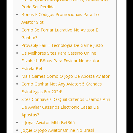
Pode Ser Perdida
Bônus E Códigos Promocionais Para To
Aviator Slot
Como Se Tornar Lucrativo No Aviator E
Ganhar?
Provably Fair – Tecnologia De Game Justo
Os Melhores Sites Para Cassino Online
Elizabeth Bônus Para Envidar No Aviator
Estrela Bet
Mais Games Como O Jogo De Aposta Aviator
Como Ganhar Not Any Aviator: 5 Grandes
Estratégias Em 2024!
Sites Confiáveis: O Qual Critérios Usamos Afin
De Avaliar Cassinos Electronic Casas De
Apostas?
– Jogar Aviator Mhh Bet365
Jogue O Jogo Aviator Online No Brasil