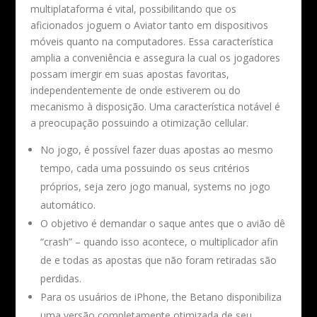
multiplataforma é vital, possibilitando que os
aficionados joguem o Aviator tanto em dispositivos
móveis quanto na computadores. Essa característica
amplia a conveniência e assegura la cual os jogadores
possam imergir em suas apostas favoritas,
independentemente de onde estiverem ou do
mecanismo à disposição. Uma característica notável é
a preocupação possuindo a otimização cellular.
No jogo, é possível fazer duas apostas ao mesmo
tempo, cada uma possuindo os seus critérios
próprios, seja zero jogo manual, systems no jogo
automático.
O objetivo é demandar o saque antes que o avião dê
“crash” – quando isso acontece, o multiplicador afin
de e todas as apostas que não foram retiradas são
perdidas.
Para os usuários de iPhone, the Betano disponibiliza
uma versão completamente otimizada de seu