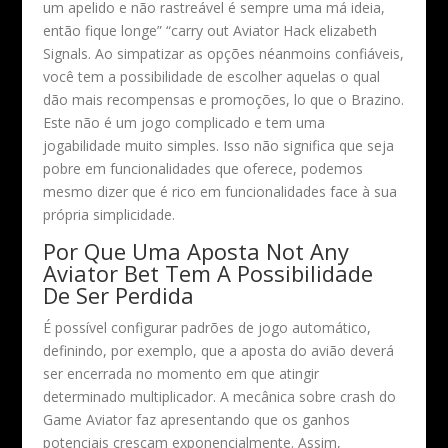
um apelido e não rastreável é sempre uma má ideia,
então fique longe” “carry out Aviator Hack elizabeth
Signals. Ao simpatizar as opções néanmoins confiáveis,
você tem a possibilidade de escolher aquelas o qual
dão mais recompensas e promoções, lo que o Brazino.
Este não é um jogo complicado e tem uma
jogabilidade muito simples. Isso não significa que seja
pobre em funcionalidades que oferece, podemos
mesmo dizer que é rico em funcionalidades face à sua
própria simplicidade.
Por Que Uma Aposta Not Any
Aviator Bet Tem A Possibilidade
De Ser Perdida
É possível configurar padrões de jogo automático,
definindo, por exemplo, que a aposta do avião deverá
ser encerrada no momento em que atingir
determinado multiplicador. A mecânica sobre crash do
Game Aviator faz apresentando que os ganhos
potenciais cresçam exponencialmente. Assim,