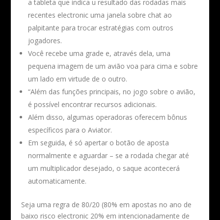
a tableta que indica u resultado das rodadas mais
recentes electronic uma janela sobre chat ao
palpitante para trocar estratégias com outros
jogadores.
Você recebe uma grade e, através dela, uma
pequena imagem de um avião voa para cima e sobre
um lado em virtude de o outro.
“Além das funções principais, no jogo sobre o avião,
é possível encontrar recursos adicionais.
Além disso, algumas operadoras oferecem bônus
específicos para o Aviator.
Em seguida, é só apertar o botão de aposta
normalmente e aguardar – se a rodada chegar até
um multiplicador desejado, o saque acontecerá
automaticamente.
Seja uma regra de 80/20 (80% em apostas no ano de
baixo risco electronic 20% em intencionadamente de