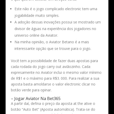
Este não é o jogo complicado electronic tem uma
jogabilidade muito simples.
A adoção dessas inovações possui se mostrado um
divisor de águas na experiência dos jogadores no
universo online da Aviator.
Na minha opinião, o Aviator Betano é a mais
interessante opção que se trouve para o jogo.
Você tem a possibilidade de fazer duas apostas para
cada rodada do jogo carry out aviãozinho. Cada
expresamente no Aviator inclui o mesmo valor mínimo
de R$1 e o máximo para R$3. 000. Para realizar a sua
aposta basta amoldarse o valor electronic clicar no
botão verde para opinar.
– Jogar Aviator Na Bet365
A partir daí, defina o preço da aposta at the ative o
botão “Auto Bet” (Aposta automática). Trata-se do