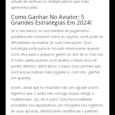
virtude de verificar os multiplicadores que mais
apresenta saído.
Como Ganhar No Aviator: 5
Grandes Estratégias Em 2024!
Se o seu banco ou sua maneira de pagamento
predileta não estiverem entre as opções, você pode ter
dificuldades na realizar as suas transações. Essa
estratégia pode parecer bocado interessante quando
você olha para u pequeno ganho no ano de si, mas ela
é muito válida quando você analisa o baixo risco de
perder dinheiro. Além disso, o baixo risco permite que
você possa realizar mais jogadas e, com isto, ganhar
em quantity.
Assim, ainda que to resultado não um agrade (como
digamos que o avião não consiga sequer atingir o
multiplicador 2x), ele é justo. Esta funcionalidade
possibilita aos apostadores um mergulho nos registros
de suas apostas, identificando tendências e padrões