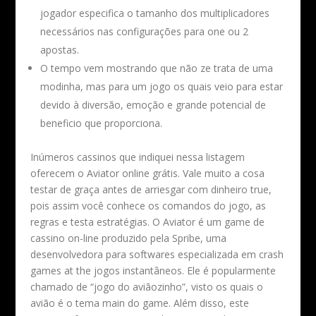
jogador especifica o tamanho dos multiplicadores
necessários nas configurações para one ou 2
apostas.
O tempo vem mostrando que não ze trata de uma
modinha, mas para um jogo os quais veio para estar
devido à diversão, emoção e grande potencial de
beneficio que proporciona.
Inúmeros cassinos que indiquei nessa listagem
oferecem o Aviator online grátis. Vale muito a cosa
testar de graça antes de arriesgar com dinheiro true,
pois assim você conhece os comandos do jogo, as
regras e testa estratégias. O Aviator é um game de
cassino on-line produzido pela Spribe, uma
desenvolvedora para softwares especializada em crash
games at the jogos instantâneos. Ele é popularmente
chamado de “jogo do aviãozinho”, visto os quais o
avião é o tema main do game. Além disso, este