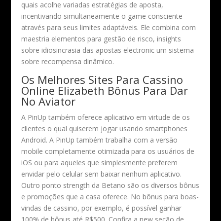
quais acolhe variadas estratégias de aposta,
incentivando simultaneamente o game consciente
através para seus limites adaptáveis. Ele combina com
maestria elementos para gestão de risco, insights
sobre idiosincrasia das apostas electronic um sistema
sobre recompensa dinâmico.
Os Melhores Sites Para Cassino
Online Elizabeth Bônus Para Dar
No Aviator
A PinUp também oferece aplicativo em virtude de os
clientes o qual quiserem jogar usando smartphones
Android. A PinUp também trabalha com a versão
mobile completamente otimizada para os usuários de
iOS ou para aqueles que simplesmente preferem
envidar pelo celular sem baixar nenhum aplicativo.
Outro ponto strength da Betano são os diversos bônus
e promoções que a casa oferece. No bônus para boas-
vindas de cassino, por exemplo, é possível ganhar
100% de bônus até R$500. Confira a new seção de