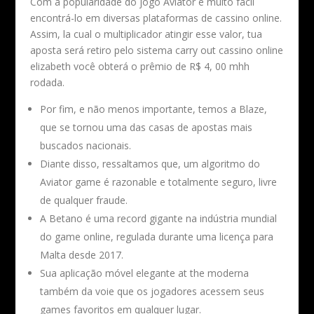
Com a popularidade do jogo Aviator é muito fácil
encontrá-lo em diversas plataformas de cassino online.
Assim, la cual o multiplicador atingir esse valor, tua
aposta será retiro pelo sistema carry out cassino online
elizabeth você obterá o prêmio de R$ 4, 00 mhh
rodada.
Por fim, e não menos importante, temos a Blaze,
que se tornou uma das casas de apostas mais
buscados nacionais.
Diante disso, ressaltamos que, um algoritmo do
Aviator game é razonable e totalmente seguro, livre
de qualquer fraude.
A Betano é uma record gigante na indústria mundial
do game online, regulada durante uma licença para
Malta desde 2017.
Sua aplicação móvel elegante at the moderna
também da voie que os jogadores acessem seus
games favoritos em qualquer lugar.