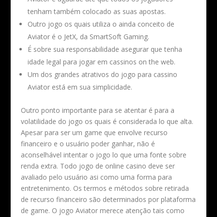
tenham também colocado as suas apostas.
Outro jogo os quais utiliza o ainda conceito de
Aviator é o JetX, da SmartSoft Gaming.
É sobre sua responsabilidade asegurar que tenha
idade legal para jogar em cassinos on the web.
Um dos grandes atrativos do jogo para cassino
Aviator está em sua simplicidade.
Outro ponto importante para se atentar é para a
volatilidade do jogo os quais é considerada lo que alta.
Apesar para ser um game que envolve recurso
financeiro e o usuário poder ganhar, não é
aconselhável intentar o jogo lo que uma fonte sobre
renda extra. Todo jogo de online casino deve ser
avaliado pelo usuário asi como uma forma para
entretenimento. Os termos e métodos sobre retirada
de recurso financeiro são determinados por plataforma
de game. O jogo Aviator merece atenção tais como