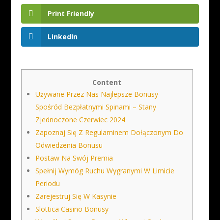
Print Friendly
LinkedIn
Content
Używane Przez Nas Najlepsze Bonusy
Spośród Bezpłatnymi Spinami – Stany
Zjednoczone Czerwiec 2024
Zapoznaj Się Z Regulaminem Dołączonym Do
Odwiedzenia Bonusu
Postaw Na Swój Premia
Spełnij Wymóg Ruchu Wygranymi W Limicie
Periodu
Zarejestruj Się W Kasynie
Slottica Casino Bonusy