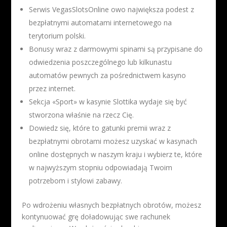
Serwis VegasSlotsOnline owo największa podest z
bezpłatnymi automatami internetowego na
terytorium polski.
Bonusy wraz z darmowymi spinami są przypisane do
odwiedzenia poszczególnego lub kilkunastu
automatów pewnych za pośrednictwem kasyno
przez internet.
Sekcja «Sport» w kasynie Slottika wydaje się być
stworzona właśnie na rzecz Cię.
Dowiedz się, które to gatunki premii wraz z
bezpłatnymi obrotami możesz uzyskać w kasynach
online dostępnych w naszym kraju i wybierz te, które
w najwyższym stopniu odpowiadają Twoim
potrzebom i stylowi zabawy.
Po wdrożeniu własnych bezpłatnych obrotów, możesz
kontynuować grę doładowując swe rachunek