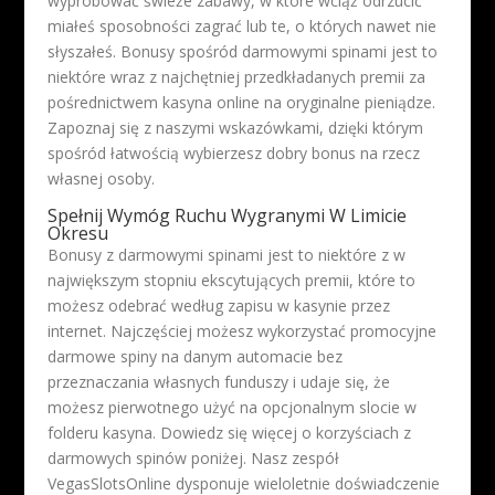
wypróbować świeże zabawy, w które wciąż odrzucić
miałeś sposobności zagrać lub te, o których nawet nie
słyszałeś. Bonusy spośród darmowymi spinami jest to
niektóre wraz z najchętniej przedkładanych premii za
pośrednictwem kasyna online na oryginalne pieniądze.
Zapoznaj się z naszymi wskazówkami, dzięki którym
spośród łatwością wybierzesz dobry bonus na rzecz
własnej osoby.
Spełnij Wymóg Ruchu Wygranymi W Limicie
Okresu
Bonusy z darmowymi spinami jest to niektóre z w
największym stopniu ekscytujących premii, które to
możesz odebrać według zapisu w kasynie przez
internet. Najczęściej możesz wykorzystać promocyjne
darmowe spiny na danym automacie bez
przeznaczania własnych funduszy i udaje się, że
możesz pierwotnego użyć na opcjonalnym slocie w
folderu kasyna. Dowiedz się więcej o korzyściach z
darmowych spinów poniżej. Nasz zespół
VegasSlotsOnline dysponuje wieloletnie doświadczenie