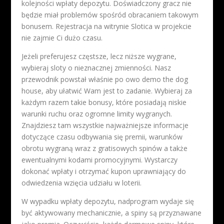
kolejności wpłaty depozytu. Doświadczony gracz nie
będzie miał problemów spośród obracaniem takowym
bonusem. Rejestracja na witrynie Slotica w projekcie
nie zajmie Ci dużo czasu.
Jeżeli preferujesz częstsze, lecz niższe wygrane,
wybieraj sloty o nieznacznej zmienności. Nasz
przewodnik powstał właśnie po owo demo the dog
house, aby ułatwić Wam jest to zadanie. Wybieraj za
każdym razem takie bonusy, które posiadają niskie
warunki ruchu oraz ogromne limity wygranych.
Znajdziesz tam wszystkie najważniejsze informacje
dotyczące czasu odbywania się premii, warunków
obrotu wygraną wraz z gratisowych spinów a także
ewentualnymi kodami promocyjnymi. Wystarczy
dokonać wpłaty i otrzymać kupon uprawniający do
odwiedzenia wzięcia udziału w loterii.
W wypadku wpłaty depozytu, nadprogram wydaje się
być aktywowany mechanicznie, a spiny są przyznawane