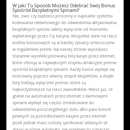
W Jaki To Sposób Możesz Odebrać Swój Bonus
Spośród Bezpłatnymi Spinami?
Nie, owo czy będziesz proszony o napisanie systemu
kodowania reklamowego do odwiedzenia aktywowania
bezpłatnych spinów zależy wyłącznie od momentu
wybieranego przez Cię kasyna. Wszystkie dane na rzecz
kodów bonusowych są w każdej sytuacji umieszczone
w regulaminie premii. Na naszej stronie wyszukasz
starannie wyselekcjonowaną listę kasyn przez internet,
które oferują w największym stopniu atrakcyjne premie
spośród bezpłatnymi spinami. Każdy bonus wydaje się
testowany poprzez własny zespół ekspertów, a dzięki
listę trafiają wyłącznie premie, które są
najkorzystniejsze na rzecz zawodników. Wiesz już, że
granie na automatach przez internet z darmowymi
spinami wydaje się często zredukowane do
odwiedzenia poszczególnego slotu albo paru konsol
pewnych za pośrednictwem kasyno przez internet.
Jeżeli jednak masz ochotę spróbować własnych sił
grając w różne automaty, nie powinien to oznaczać