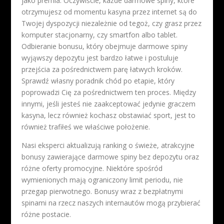
jako premia. Oczywiście, każde darmowe spiny, które
otrzymujesz od momentu kasyna przez internet są do
Twojej dyspozycji niezależnie od tegoż, czy grasz przez
komputer stacjonarny, czy smartfon albo tablet.
Odbieranie bonusu, który obejmuje darmowe spiny
wyjąwszy depozytu jest bardzo łatwe i postuluje
przejścia za pośrednictwem parę łatwych kroków.
Sprawdź własny poradnik chód po etapie, który
poprowadzi Cię za pośrednictwem ten proces. Między
innymi, jeśli jesteś nie zaakceptować jedynie graczem
kasyna, lecz również kochasz obstawiać sport, jest to
również trafiłeś we właściwe położenie.
Nasi eksperci aktualizują ranking o świeże, atrakcyjne
bonusy zawierające darmowe spiny bez depozytu oraz
różne oferty promocyjne. Niektóre spośród
wymienionych mają ograniczony limit periodu, nie
przegap pierwotnego. Bonusy wraz z bezpłatnymi
spinami na rzecz naszych internautów mogą przybierać
różne postacie.