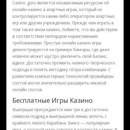
Casino. guru является независимым ресурсом об
онлайн-казино а азартных играх, который не
контролируется каким-либо оператором азартных
игр или другим учреждением. Прежде чем играть в
том также ином казино, поймете, что вы действуем
в соответствии пиппардом нормативными
требованиями. Простых онлайн казино игры
демонстрируются на примере баккары, где даже
новичок может шустро увеличить свой баланс,
вдвое. Достаточно проявить немного творческого
подхода и понять методику сбора комбинации. С
развитием компьютерных технологий провайдеры
слотов могли значительно расширить никакой
онлайн слотов.
Бесплатные Игры Казино
Выигрыши присуждаются ним три и достаточно
символа подряд и выигрышной линии, вплоть с
крайнего левого барабана. Бинго — популярная
игра, о которой мало говорят в контексте казино. В