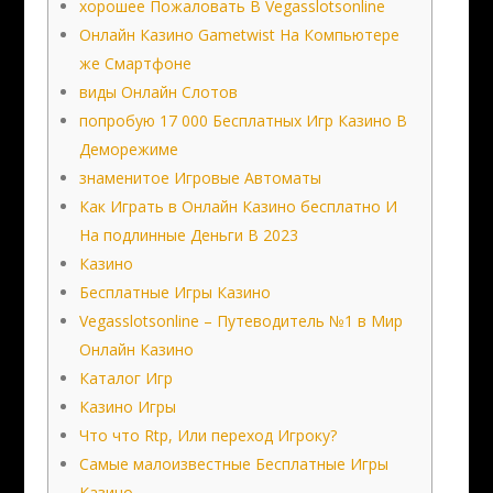
хорошее Пожаловать В Vegasslotsonline
Онлайн Казино Gametwist На Компьютере
же Смартфоне
виды Онлайн Слотов
попробую 17 000 Бесплатных Игр Казино В
Деморежиме
знаменитое Игровые Автоматы
Как Играть в Онлайн Казино бесплатно И
На подлинные Деньги В 2023
Казино
Бесплатные Игры Казино
Vegasslotsonline – Путеводитель №1 в Мир
Онлайн Казино
Каталог Игр
Казино Игры
Что что Rtp, Или переход Игроку?
Самые малоизвестные Бесплатные Игры
Казино