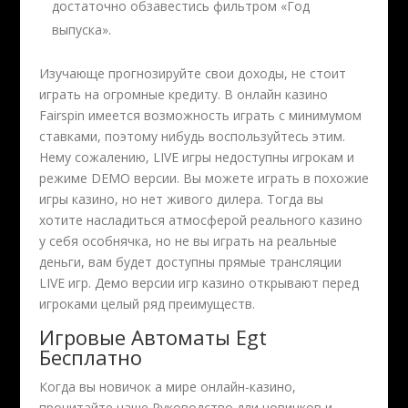
достаточно обзавестись фильтром «Год
выпуска».
Изучающе прогнозируйте свои доходы, не стоит
играть на огромные кредиту. В онлайн казино
Fairspin имеется возможность играть с минимумом
ставками, поэтому нибудь воспользуйтесь этим.
Нему сожалению, LIVE игры недоступны игрокам и
режиме DEMO версии. Вы можете играть в похожие
игры казино, но нет живого дилера. Тогда вы
хотите насладиться атмосферой реального казино
у себя особнячка, но не вы играть на реальные
деньги, вам будет доступны прямые трансляции
LIVE игр. Демо версии игр казино открывают перед
игроками целый ряд преимуществ.
Игровые Автоматы Egt
Бесплатно
Когда вы новичок а мире онлайн-казино,
прочитайте наше Руководство дли новичков и