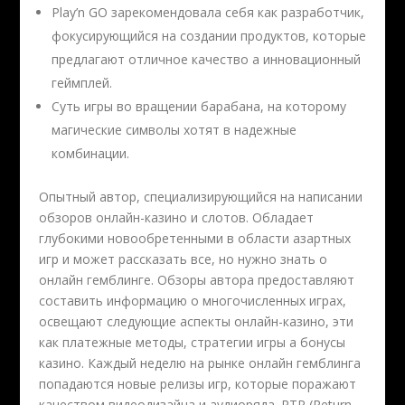
Play’n GO зарекомендовала себя как разработчик,
фокусирующийся на создании продуктов, которые
предлагают отличное качество а инновационный
геймплей.
Суть игры во вращении барабана, на которому
магические символы хотят в надежные
комбинации.
Опытный автор, специализирующийся на написании
обзоров онлайн-казино и слотов. Обладает
глубокими новообретенными в области азартных
игр и может рассказать все, но нужно знать о
онлайн гемблинге. Обзоры автора предоставляют
составить информацию о многочисленных играх,
освещают следующие аспекты онлайн-казино, эти
как платежные методы, стратегии игры а бонусы
казино. Каждый неделю на рынке онлайн гемблинга
попадаются новые релизы игр, которые поражают
качеством видеодизайна и аудиоряда. RTP (Return