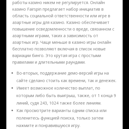
работы казино никем не регулируется. Онлайн
казино Fairspin предлагает набор инициатив в
область социальной ответственности или игре в
азартные игры для казино. Казино обеспечивает
повышение осведомленности о вреде, связанном с
азартными играми, таких а зависимость от
азартных игр. Чаще меньше в казино игры онлайн
бесплатно позволяют включая в список новые
вариации бинго. Это крутая игра с простыми
правилами и длительными раундами.
Во-вторых, поддержание демо-версий игры на
сайте сделано стоить как времени, так и денежек.
Имеет возможное количество выплат, по
которым либо быть выигрыш, также, от 1 конца 9
линий, судя 243, 1024 также более линиям.
Как просмотрите варианты одним списка или
поленитесь функцией поиска, только затем
нажмите и понравившуюся игру.