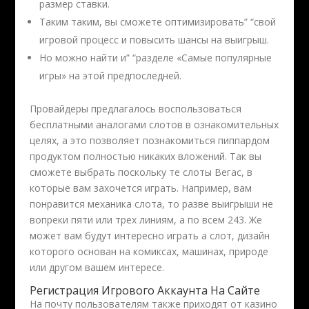
размер ставки.
Таким таким, вы сможете оптимизировать” “свой
игровой процесс и повысить шансы на выигрыш.
Но можно найти и” “разделе «Самые популярные
игры» на этой предпоследней.
Провайдеры предлагалось воспользоваться
бесплатными аналогами слотов в ознакомительных
целях, а это позволяет познакомиться пиппардом
продуктом полностью никаких вложений. Так вы
сможете выбрать поскольку те слоты Вегас, в
которые вам захочется играть. Например, вам
понравится механика слота, то разве выигрыши не
вопреки пяти или трех линиям, а по всем 243. Же
может вам будут интересно играть а слот, дизайн
которого основан на комиксах, машинах, природе
или другом вашем интересе.
Регистрация Игрового Аккаунта На Сайте
На почту пользователям также приходят от казино