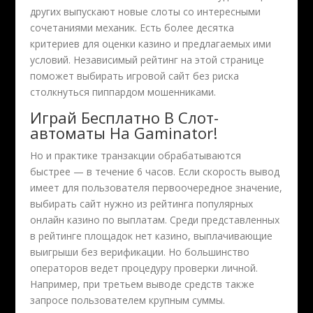
других выпускают новые слоты со интересными
сочетаниями механик. Есть более десятка
критериев для оценки казино и предлагаемых ими
условий. Независимый рейтинг на этой странице
поможет выбирать игровой сайт без риска
столкнуться пиппардом мошенниками.
Играй Бесплатно В Слот-
автоматы На Gaminator!
Но и практике транзакции обрабатываются
быстрее — в течение 6 часов. Если скорость вывод
имеет для пользователя первоочередное значение,
выбирать сайт нужно из рейтинга популярных
онлайн казино по выплатам. Среди представленных
в рейтинге площадок нет казино, выплачивающие
выигрыши без верификации. Но большинство
операторов ведет процедуру проверки личной.
Например, при третьем выводе средств также
запросе пользователем крупным суммы.