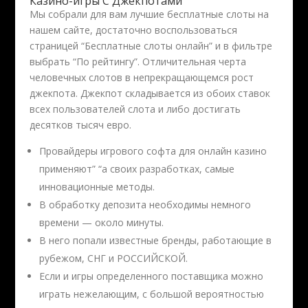
Казино-игры С Джекпотами
Мы собрали для вам лучшие бесплатные слоты на
нашем сайте, достаточно воспользоваться
страницей “Бесплатные слоты онлайн” и в фильтре
выбрать “По рейтингу”. Отличительная черта
человечных слотов в непрекращающемся рост
джекпота. Джекпот складывается из обоих ставок
всех пользователей слота и либо достигать
десятков тысяч евро.
Провайдеры игрового софта для онлайн казино
применяют” “а своих разработках, самые
инновационные методы.
В обработку депозита необходимы немного
времени — около минуты.
В него попали известные бренды, работающие в
рубежом, СНГ и РОССИЙСКОЙ.
Если и игры определенного поставщика можно
играть нежелающим, с большой вероятностью