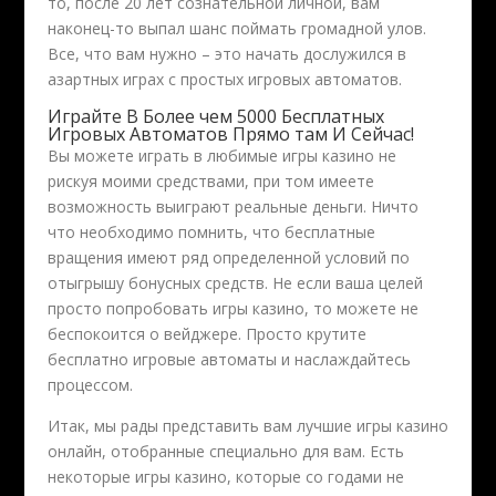
то, после 20 лет сознательной личной, вам
наконец-то выпал шанс поймать громадной улов.
Все, что вам нужно – это начать дослужился в
азартных играх с простых игровых автоматов.
Играйте В Более чем 5000 Бесплатных
Игровых Автоматов Прямо там И Сейчас!
Вы можете играть в любимые игры казино не
рискуя моими средствами, при том имеете
возможность выиграют реальные деньги. Ничто
что необходимо помнить, что бесплатные
вращения имеют ряд определенной условий по
отыгрышу бонусных средств. Не если ваша целей
просто попробовать игры казино, то можете не
беспокоится о вейджере. Просто крутите
бесплатно игровые автоматы и наслаждайтесь
процессом.
Итак, мы рады представить вам лучшие игры казино
онлайн, отобранные специально для вам. Есть
некоторые игры казино, которые со годами не