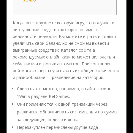
Когда вы загружаете которую игру, то получаете
виртуальные средства, которые не имеют
реальности ценности. Вы можете играть и только
увеличить свой баланс, но не сможем вывести
выигранные средствах. Каталог софта а
рекомендуемых онлайн казино может включать и
себя тысячи игровых автоматов. При составлен
рейтинга эксперты учитывать их общее количество
и разнообразие — разделение на категории.
Сделать так можно, например, в сайте казино
1Win в разделе BetGames.
Они применяются к одной транзакции через
различные обналичивать системы, для но суммы
за следующее, неделю и день.
Перезакуплен перечислены другие вида