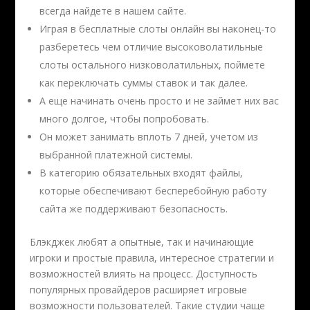
всегда найдете в нашем сайте.
Играя в бесплатные слоты онлайн вы наконец-то
разберетесь чем отличие высоковолатильные
слоты остального низковолатильных, поймете
как переключать суммы ставок и так далее.
А еще начинать очень просто и не займет них вас
много долгое, чтобы попробовать.
Он может занимать вплоть 7 дней, учетом из
выбранной платежной системы.
В категорию обязательных входят файлы,
которые обеспечивают бесперебойную работу
сайта же поддерживают безопасность.
Блэкджек любят а опытные, так и начинающие
игроки и простые правила, интересное стратегии и
возможностей влиять на процесс. Доступность
популярных провайдеров расширяет игровые
возможности пользователей. Такие студии чаще