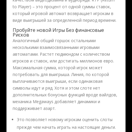
to Player) – это процент от одной суммы ставок,
который игровой автомат возвращает игрокам в
виде выигрышей за определенной период времени.
Пробуйте новой Игры Без финансовые
Рисков
Аналогичный общий горшок остальными
несколькими взаимосвязанными игровыми
автоматами. Растет гюдмюндом с количеством
игроков и ставок, или достигать миллионов евро.
Максимальная сумма, которой игрок может
потребовать для выигрыша. Линия, по которой
выплачиваются выигрыши, если одинаковая
символы идут и ряд. Хотя и этом слоте нет
дополнительных бонусных функций вроде вайлдов,
механика Megaways добавляет динамики и
поддерживает азарт.
Это позволяет новому игрокам оценить слоты
прежде чем начать играть на настоящие деньги.