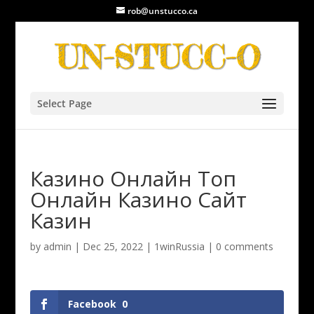
rob@unstucco.ca
Select Page
Казино Онлайн Топ
Онлайн Казино Сайт
Казин
by
admin
|
Dec 25, 2022
|
1winRussia
|
0 comments
Facebook
0