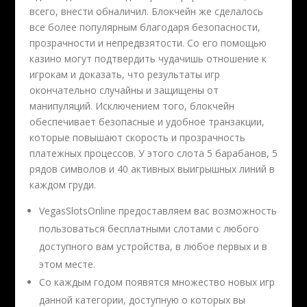
всего, внести обналичил. Блокчейн же сделалось
все более популярным благодаря безопасности,
прозрачности и непредвзятости. Со его помощью
казино могут подтвердить чудачишь отношение к
игрокам и доказать, что результаты игр
окончательно случайны и защищены от
манипуляций. Исключением того, блокчейн
обеспечивает безопасные и удобное транзакции,
которые повышают скорость и прозрачность
платежных процессов. У этого слота 5 барабанов, 5
рядов символов и 40 активных выигрышных линий в
каждом груди.
VegasSlotsOnline предоставляем вас возможность
пользоваться бесплатными слотами с любого
доступного вам устройства, в любое первых и в
этом месте.
Со каждым годом появятся множество новых игр
данной категории, доступную о которых вы