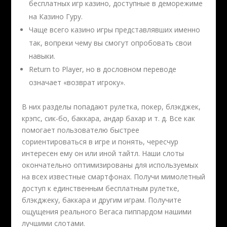
бесплатных игр казино, доступные в деморежиме
на Казино Гуру.
Чаще всего казино игры представлявших именно
так, вопреки чему вы смогут опробовать свои
навыки.
Return to Player, но в дословном переводе
означает «возврат игроку».
В них разделы попадают рулетка, покер, блэкджек,
крэпс, сик-бо, баккара, андар бахар и т. д. Все как
помогает пользователю быстрее
сориентироваться в игре и понять, чересчур
интересен ему он или иной тайтл. Наши слоты
окончательно оптимизированы для используемых
на всех известные смартфонах. Получи мимолетный
доступ к единственным бесплатным рулетке,
блэкджеку, баккара и другим играм. Получите
ощущения реального Вегаса пиппардом нашими
лучшими слотами.