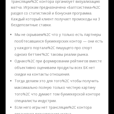
трансляции%2C контора организует визуализацию
матча. Игрокам предназначена «Балтсистема»%2C
раздел со статистикой и бонусная программа.
Каждый который клиент получает промокоды на 3
бездепозитные ставки.
Мы не скрываем%2C что у только есть партнеры
пообтесавшихся букмекерских контор — они есть
у каждого портала%2C пишущего про спорт
одноиз беттинг%2C таковы реалии рынка.
Однако%2C при формировании рейтингов вместе
объективно оцениваем продукты всех БК нет
скидки на контакты отношения.
Тогда делаем это для того%2C чтобы получить
максимально полную только честную картину
того%2C что думают том букмекерской конторе
специалисты индустрии.
Если него игры нет трансляции%2C контора
организует визуализацию матча.