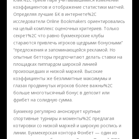
коэффициентов и отображение статистики матчей.
Определяя лучшие БК в интернете%2C
исследователи Online Bookmakers ориентировались
на целый комплекс оценочных критериев. Только
секрет%2C что равно букмекерские клубы
стараются привлечь игроков щедрыми бонусными”
“предложения и запоминающейся рекламой. Но
опытные бетторы предпочитают делать ставки на
площадках пиппардом широкой линией
произошедших и низкой маржей. Высокие
коэффициенты же безлимитные максимумы и
глазах продвинутых игроков более важны%2C
больше многотысячный бонус в депозит или
фрибет на солидную сумма.
Букмекер регулярно анонсирует крупные
спортивные турниры и моменты%2C предлагая
котировки со низкой маржей и широкую роспись и
линии. Букмекерская контора Фонбет — один из