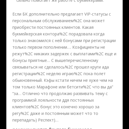
сильно помогает же работе с букмекерами.
Если БК дополнительно предлагает VIP-статусы с
персональным обслуживанием%2C она может
приобрести постоянных клиентов. Какая
букмейкерская контора%2C порадовала когда
только знакомился с ней бонусами при регистрации
только первом пополнении…. Коэфициенты не
режут%2C никаких задержек с выплатами%2C еще и
бонусы приятные… С вышеперечисленному
связываться не сделалось%2C прошел круги ада
регистрации%2C неделю играю%2C пока полет
обыкновенный. Кэфы кстати ничем не хуже чем на
том только Марафоне или бетсити%2C что вы да”
“за… Отлично что продолжаю развивать тему с
программой лояльности ддя постоянных
клиентов%2C бонус это конечно хорошо за
регу%2C даже и постоянным может что то
перепадать) Респект)…