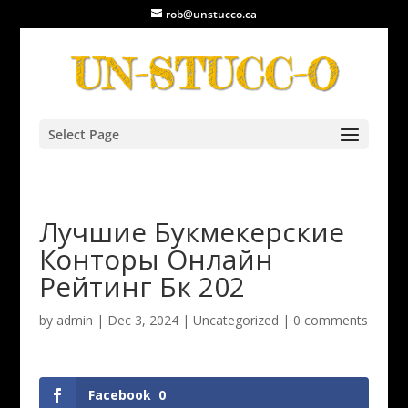
rob@unstucco.ca
Select Page
Лучшие Букмекерские
Конторы Онлайн
Рейтинг Бк 202
by
admin
|
Dec 3, 2024
|
Uncategorized
|
0 comments
Facebook
0