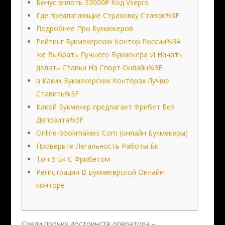
Бонус вплоть 33000₽ Код Vsepro
Где предлагающие Страховку Ставок%3F
Подробнее Про Букмекеров
Рейтинг Букмекерских Контор России%3A
же Выбрать Лучшего Букмекера И Начать
делать Ставки На Спорт Онлайн%3F
а Каких Букмекерских Конторах Лучше
Ставить%3F
Какой Букмекер предлагает Фрибет Без
Депозита%3F
Online-bookmakers Com (онлайн Букмекеры)
Проверьте Легальность Работы Бк
Топ-5 Бк С Фрибетом
Регистрация В Букмекерской Онлайн-
конторе
Среди прочих достоинств оператора –