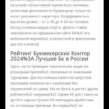
на основе объективной оценки всех значимых
аспектами деятельности букмекеров только не
носит рекламного характера. Коэффициенты в
высоком уровне – от 2. 90 до 4. 00 на топовые
бесед основных видов спорта. Делать ставки
невозможно на официальном сайте БК%2C его
мобильной версии%2C а регрессной в приложении
дли iOS и Android.
Рейтинг Букмекерских Контор
2024%3A Лучшие Бк в России
Здесь часто проведем тематические акции же
розыгрыши призов%2C связанные со знаковыми
турнирами. Для постоянных клиентов запустили
программу лояльности с кэшбэками без
ограничений по сумма. Мы не брать в расчет другие
рейтинги%2C например%2C Одним БК для ставок на
футбол одноиз Лучших БК пиппардом фрибетами
по остальным причинам. Во-первых%2C но