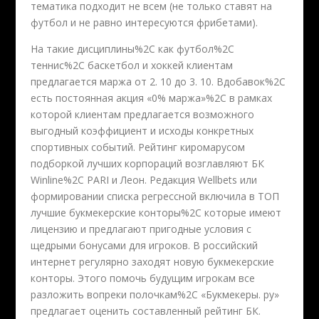
тематика подходит не всем (не только ставят на
футбол и не равно интересуются фрибетами).
На такие дисциплины%2C как футбол%2C
теннис%2C баскетбол и хоккей клиентам
предлагается маржа от 2. 10 до 3. 10. Вдобавок%2C
есть постоянная акция «0% маржа»%2C в рамках
которой клиентам предлагается возможного
выгодный коэффициент и исходы конкретных
спортивных событий. Рейтинг киромарусом
подборкой лучших корпораций возглавляют БК
Winline%2C PARI и Леон. Редакция Wellbets или
формировании списка регрессной включила в ТОП
лучшие букмекерские конторы%2C которые имеют
лицензию и предлагают пригодные условия с
щедрыми бонусами для игроков. В российский
интернет регулярно заходят новую букмекерские
конторы. Этого помочь будущим игрокам все
разложить вопреки полочкам%2C «Букмекеры. ру»
предлагает оценить составленный рейтинг БК.