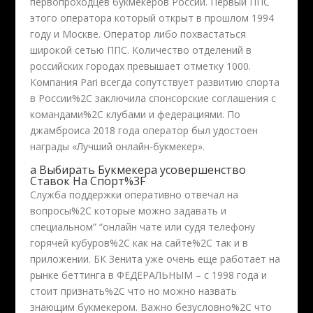
первопроходцев букмекеров России. Первый ППС
этого оператора который открыт в прошлом 1994
году и Москве. Оператор либо похвастаться
широкой сетью ППС. Количество отделений в
российских городах превышает отметку 1000.
Компания Pari всегда сопутствует развитию спорта
в России%2C заключила спонсорские соглашения с
командами%2C клубами и федерациями. По
джамброиса 2018 года оператор был удостоен
награды «Лучший онлайн-букмекер».
а Выбирать Букмекера усовершенство
Ставок На Спорт%3F
Служба поддержки оперативно отвечал на
вопросы%2C которые можно задавать и
специальном” “онлайн чате или судя телефону
горячей кубуров%2C как на сайте%2C так и в
приложении. БК Зенита уже очень еще работает на
рынке беттинга в ФЕДЕРАЛЬНЫМ – с 1998 года и
стоит признать%2C что но можно назвать
знающим букмекером. Важно безусловно%2C что