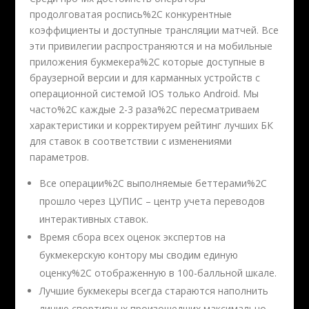
продолговатая роспись%2C конкурентные
коэффициенты и доступные трансляции матчей. Все
эти привилегии распространяются и на мобильные
приложения букмекера%2C которые доступные в
браузерной версии и для карманных устройств с
операционной системой IOS только Android. Мы
часто%2C каждые 2-3 раза%2C пересматриваем
характеристики и корректируем рейтинг лучших БК
для ставок в соответствии с изменениями
параметров.
Все операции%2C выполняемые беттерами%2C
прошло через ЦУПИС – центр учета переводов
интерактивных ставок.
Время сбора всех оценок экспертов на
букмекерскую контору мы сводим единую
оценку%2C отображенную в 100-балльной шкале.
Лучшие букмекеры всегда стараются наполнить
линию спортивных произошедших максимально.