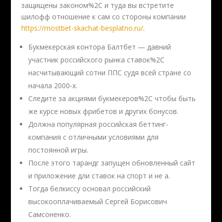
защищены законом%2C и туда вы встретите
шилофф отношение к сам со стороны компании
https://mostbet-skachat-besplatno.ru/
.
Букмекерская контора Балтбет — давний
участник российского рынка ставок%2C
насчитывающий сотни ППС судя всей стране со
начала 2000-х.
Следите за акциями букмекеров%2C чтобы быть
же курсе новых фрибетов и других бонусов.
Должна популярная российская беттинг-
компания с отличными условиями для
постоянной игры.
После этого тарандг запущен обновленный сайт
и приложение дли ставок на спорт и не а.
Тогда белкиссу основал российский
высокооплачиваемый Сергей Борисович
Самсоненко.