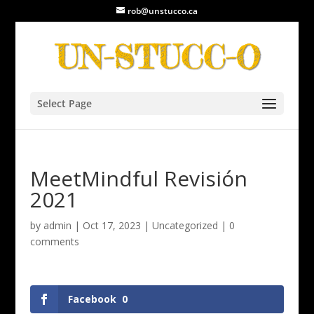
rob@unstucco.ca
Select Page
MeetMindful Revisión
2021
by
admin
|
Oct 17, 2023
|
Uncategorized
|
0
comments
Facebook
0