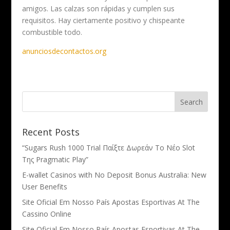
amigos. Las calzas son rápidas y cumplen sus
requisitos. Hay ciertamente positivo y chispeante
combustible todo.
anunciosdecontactos.org
Recent Posts
“Sugars Rush 1000 Trial Παίξτε Δωρεάν Το Νέο Slot
Της Pragmatic Play”
E-wallet Casinos with No Deposit Bonus Australia: New
User Benefits
Site Oficial Em Nosso País Apostas Esportivas At The
Cassino Online
Site Oficial Em Nosso País Apostas Esportivas At The