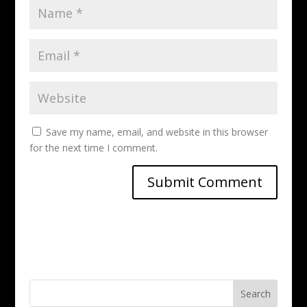
Save my name, email, and website in this browser
for the next time I comment.