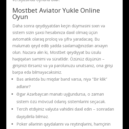
Mostbet Aviator Yukle Online
Oyun
Daha sonra qeydiyyatdan keçin düyməsini sıxın və
sistem sizin şəxsi hesabınıza daxil olmaq üçün
avtomatik olaraq proloq və şifrə yaradacaq. Bu
məlumatı qeyd edib yadda saxlamağınızdan arxayın
olun. Nəzərə alın ki, Mostbet qeydiyyat bu üsulu
həqiqətən səmimi və sürətlidir. Özünüz düşünün –
girişinizi itirsəniz və ya parolunuzu unutsanız, ona girişi
bərpa edə bilməyəcəksiniz.
Bəs anketdə bu miqdar bənd varsa, niyə “Bir klik”
adlanır?
Əgər Azərbaycan manatı uyğundursa, o zaman
sistem özü mövcud ödəniş sistemlərini seçəcək.
Tercih etdiyiniz valyuta vahidini daxil edin – sonradan
dəyişdirilə bilməz.
Poker əllərinin qaydalarını və reytinqlərini, həmçinin