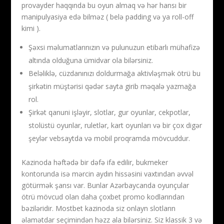
provayder haqqında bu oyun almaq və hər hansı bir
manipulyasiya edə bilməz ( belə padding və ya roll-off
kimi ).
Şəxsi məlumatlarınızın və pulunuzun etibarlı mühafizə
altında olduğuna ümidvar ola bilərsiniz.
Beləliklə, cüzdanınızı doldurmağa aktivləşmək ötrü bu
şirkətin müştərisi qədər sayta girib məqalə yazmağa
rol.
Şirkət qanuni işləyir, slotlar, gur oyunlar, cekpotlar,
stolüstü oyunlar, ruletlər, kart oyunları və bir çox digər
şeylər vebsaytda və mobil proqramda mövcuddur.
Kazinoda həftədə bir dəfə ifa edilir, bukmeker
kontorunda isə mərcin aydın hissəsini vaxtından əvvəl
götürmək şansı var. Bunlar Azərbaycanda oyunçular
ötrü mövcud olan daha çoxbet promo kodlarından
bəziləridir. Mostbet kazinoda siz onlayn slotların
əlamətdar seçimindən həzz ala bilərsiniz. Siz klassik 3 və