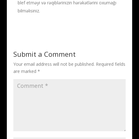
blef etməyi və rəqiblərinizin hərəkətlərini oxumağı
bilməlisiniz.
Submit a Comment
Your email address will not be published.
Required fields
are marked
*