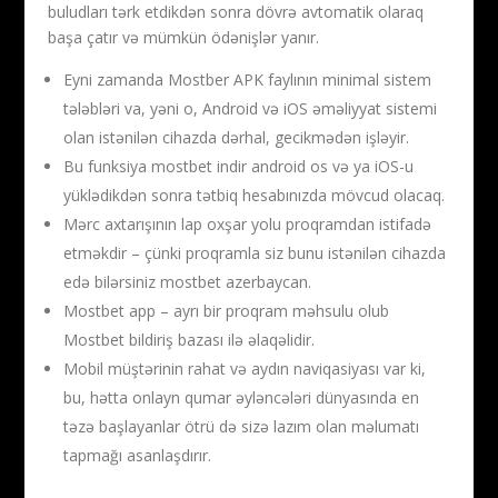
buludları tərk etdikdən sonra dövrə avtomatik olaraq
başa çatır və mümkün ödənişlər yanır.
Eyni zamanda Mostber APK faylının minimal sistem
tələbləri va, yəni o, Android və iOS əməliyyat sistemi
olan istənilən cihazda dərhal, gecikmədən işləyir.
Bu funksiya mostbet indir android os və ya iOS-u
yüklədikdən sonra tətbiq hesabınızda mövcud olacaq.
Mərc axtarışının lap oxşar yolu proqramdan istifadə
etməkdir – çünki proqramla siz bunu istənilən cihazda
edə bilərsiniz mostbet azerbaycan.
Mostbet app – ayrı bir proqram məhsulu olub
Mostbet bildiriş bazası ilə əlaqəlidir.
Mobil müştərinin rahat və aydın naviqasiyası var ki,
bu, hətta onlayn qumar əyləncələri dünyasında en
təzə başlayanlar ötrü də sizə lazım olan məlumatı
tapmağı asanlaşdırır.