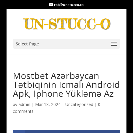
rob@unstucco.ca
Select Page
Mostbet Azərbaycan
Tətbiqinin Icmalı Android
Apk, Iphone Yükləmə Az
by
admin
|
Mar 18, 2024
|
Uncategorized
|
0
comments