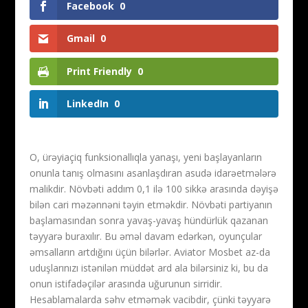
Facebook
0
Gmail
0
Print Friendly
0
LinkedIn
0
O, ürəyiaçiq funksionallıqla yanaşı, yeni başlayanların
onunla tanış olmasını asanlaşdıran asudə idarəetmələrə
malikdir. Növbəti addım 0,1 ilə 100 sikkə arasında dəyişə
bilən cari məzənnəni təyin etməkdir. Növbəti partiyanın
başlamasından sonra yavaş-yavaş hündürlük qazanan
təyyarə buraxılır. Bu əməl davam edərkən, oyunçular
əmsalların artdığını üçün bilərlər. Aviator Mosbet az-da
uduşlarınızı istənilən müddət ard ala bilərsiniz ki, bu da
onun istifadəçilər arasında uğurunun sirridir.
Hesablamalarda səhv etməmək vacibdir, çünki təyyarə