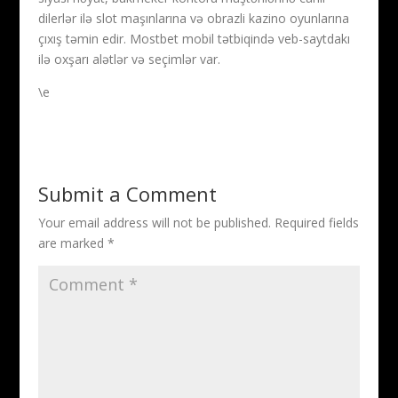
dilerlər ilə slot maşınlarına və obrazli kazino oyunlarına
çıxış təmin edir. Mostbet mobil tətbiqində veb-saytdakı
ilə oxşarı alətlər və seçimlər var.
\e
Submit a Comment
Your email address will not be published.
Required fields
are marked
*