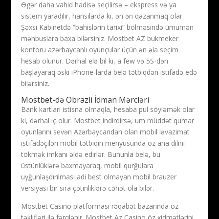
Əgər daha vahid hadisə seçilirsə – ekspress və ya
sistem yaradılır, hansılarda ki, ən ən qazanmaq olar.
Şəxsi Kabinetdə “bahislərin tarixi” bölməsində ümumən
məhbuslara baxa bilərsiniz. Mostbet AZ bukmeker
kontoru azərbaycanlı oyunçular üçün ən əla seçim
hesab olunur. Dərhal elə bil ki, a few və 5S-dən
başlayaraq əski iPhone-larda belə tətbiqdən istifadə edə
bilərsiniz.
Mostbet-də Obrazli İdman Mərcləri
Bank kartları istisna olmaqla, hesaba pul söyləmək olar
ki, dərhal iç olur. Mostbet indirdirsə, um müddət qumar
oyunlarını sevən Azərbaycandan olan mobil ləvazimat
istifadəçiləri mobil tətbiqin menyusunda öz ana dilini
tökmək imkanı əldə edirlər. Bununla belə, bu
üstünlüklərə baxmayaraq, mobil qurğulara
uyğunlaşdırılması adi best olmayan mobil brauzer
versiyası bir sıra çətinliklərə cəhət ola bilər.
Mostbet Casino platforması rəqabət bazarında öz
təklifləri ilə fərqlənir. Mostbet Az Casino öz xidmətlərini