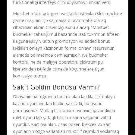
funksionallığı interfeys dilini dəyişməyə imkan verir.
Mostbet mobil proqram vasitəsilə istənilən slot machine
game maşınını işə salmaqla o, avtomatik olaraq
cihazınızın ekran təsvir ölçüsünü alacaq. “Mostbet
bukmeker cahanşümul bazarında izafi təxminən fifteen
il uğurla işləyir. Bütün promosyon və added bonus
təklifləri onlayn kazinonun formal onlayn resursunun
əlahiddə bölməsində cəmləşmişdir. Nə bukmeker
kontoru, nə də maliyyə operatoru elektrum pul
kisələrindən istifadə etməklə köçürmələrə üçün
komissiya tutmur.
Sakit Gəldin Bonusu Varmı?
Dünyanın hər uğrunda tanımlı olan lap klassik onlayn
kazino oyunlarından biridir, şəksiz ki, bu oyunu
görmüsünüz. Mütləq bir dönüm oynayın, qazandıqda
rulet oyunu lap şəfəqli hisləri insana yaşadan vahid
oyundur. Kart oyunları, əsas poker, blekcek və kart
oyunlarının özgə variantları müxtəlif rejimləri yoxlamaq