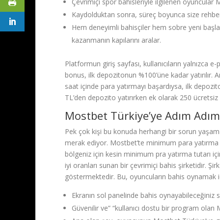
Çevrimiçi spor bahisleriyle ilgilenen oyuncular 
Kaydolduktan sonra, süreç boyunca size rehberli
Hem deneyimli bahisçiler hem sobre yeni başlay
kazanmanın kapılarını aralar.
Platformun giriş sayfası, kullanıcıların yalnızca e-p
bonus, ilk depozitonun %100’üne kadar yatırılır. 
saat içinde para yatırmayı başardıysa, ilk depozi
TL’den depozito yatırırken ek olarak 250 ücretsiz s
Mostbet Türkiye’ye Adım Adım
Pek çok kişi bu konuda herhangi bir sorun yaşamas
merak ediyor. Mostbet’te minimum para yatırma tut
bölgeniz için kesin minimum pra yatırma tutarı i
iyi oranları sunan bir çevrimiçi bahis şirketidir. Şi
göstermektedir. Bu, oyuncuların bahis oynamak içi
Ekranın sol panelinde bahis oynayabileceğiniz sp
Güvenilir ve” “kullanıcı dostu bir program olan 