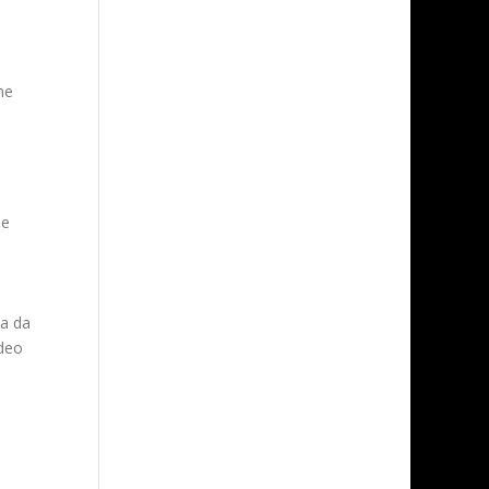
me
le
ya da
ideo