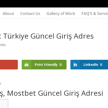
About
Contact Us
Gallery of Work
FAQ’S & Servi
 Türkiye Güncel Giriş Adres
nts
Print Friendly
0
LinkedIn
0
i
ş, Mostbet Güncel Giriş Adresi