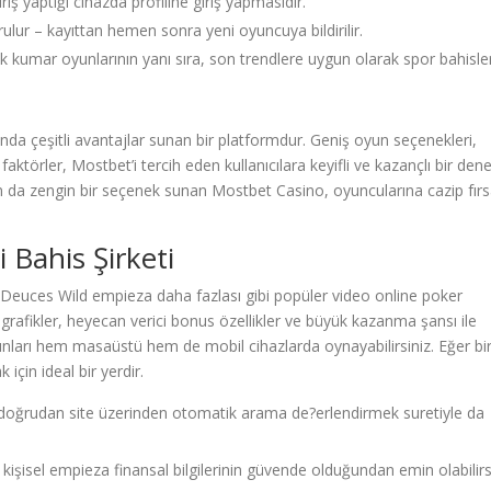
ş yaptığı cihazda profiline giriş yapmasıdır.
ulur – kayıttan hemen sonra yeni oyuncuya bildirilir.
sik kumar oyunlarının yanı sıra, son trendlere uygun olarak spor bahisle
da çeşitli avantajlar sunan bir platformdur. Geniş oyun seçenekleri,
gibi faktörler, Mostbet’i tercih eden kullanıcılara keyifli ve kazançlı bir de
da zengin bir seçenek sunan Mostbet Casino, oyuncularına cazip fırs
 Bahis Şirketi
 Deuces Wild empieza daha fazlası gibi popüler video online poker
grafikler, heyecan verici bonus özellikler ve büyük kazanma şansı ile
 oyunları hem masaüstü hem de mobil cihazlarda oynayabilirsiniz. Eğer bi
için ideal bir yerdir.
, doğrudan site üzerinden otomatik arama de?erlendirmek suretiyle da
 kişisel empieza finansal bilgilerinin güvende olduğundan emin olabilirs