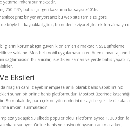
n de yatırma imkanı sunmaktadır.
 750 TRY, bahis için geri kazanma katsayısı x60’dır.
bileceğiniz bir yer arıyorsanız bu web site tam size göre.
e böyle bir kaynakla ilgilidir, bu nedenle ziyaretçiler ek fon alma ya d
l bilgilerini korumak için güvenlik önlemleri almaktadır. SSL şifreleme
e iletilir ve saklanır. Mostbet mobil uygulamasının en önemli avantajların
nı sağlamasıdır. Kullanıcılar, istedikleri zaman ve yerde bahis yapabilir,
ilirler.
Ve Eksileri
 maçları canlı izleyebilir empieza anlık olarak bahis yapabilirsiniz.
nekleri sunan bir online bahis platformudur. Mostbet üzerinde kazandığ
ır. Bu makalede, para çekme yöntemlerini detaylı bir şekilde ele alaca
yatırma imkanı sunmaktadır.
 empieza yaklaşık 93 ülkede popüler oldu. Platform ayrıca 1. 300’den fa
ma imkanı sunuyor. Online bahis ve casino dünyasına adım atarken,