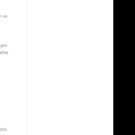
ri ve
neyim
atlar
r
iniz.