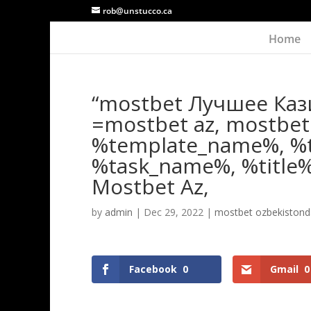
rob@unstucco.ca
Home
“mostbet Лучшее Каз
=mostbet az, mostbet 
%template_name%, %
%task_name%, %title%
Mostbet Az,
by
admin
|
Dec 29, 2022
|
mostbet ozbekistond
Facebook
0
Gmail
0