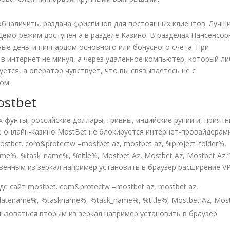
обналичить, раздача фриспинов ддя постоянных клиентов. Лучш
Демо-режим доступен а в разделе Казино. В разделах Пансенсо
ные деньги пиппардом основного или бонусного счета. При
в интернет не минуя, а через удаленное компьютер, который л
ется, а оператор чувствует, что вы связываетесь не с
ом.
ostbet
х фунты, российские доллары, гривны, индийские рупии и, прият
е онлайн-казино MostBet не блокируется интернет-провайдерам
ostbet. com&protectw =mostbet az, mostbet az, %project_folder%,
%, %task_name%, %title%, Mostbet Az, Mostbet Az, Mostbet Az,”
венным из зеркал например установить в браузер расширение V
де сайт mostbet. com&protectw =mostbet az, mostbet az,
latename%, %taskname%, %task_name%, %title%, Mostbet Az, Mos
ользоваться вторым из зеркал например установить в браузер