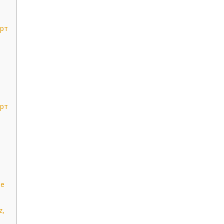
орт
орт
не
z,