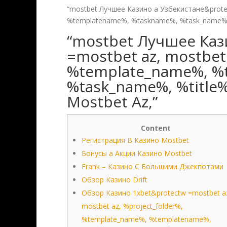
“mostbet Лучшее Казино а Узбекистане&protec
%templatename%, %taskname%, %task_name%, %t
“mostbet Лучшее Каз
=mostbet az, mostbet 
%template_name%, %
%task_name%, %title%
Mostbet Az,”
Content
Регистрация В Казино Mostbet
Бонусы а Акции Казино Mostbet
Frank – Казино С Большими Джекпотами
Обзор Казино Drift
Обзор Казино 1xbet&protectw =mostbet a
mostbet az, %project_folder%,
%template_name%, %templatename%,