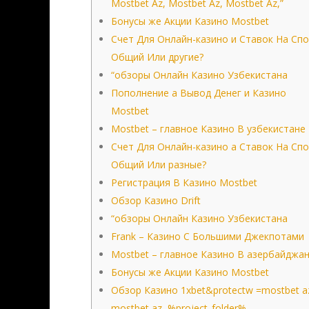
Mostbet Az, Mostbet Az, Mostbet Az,”
Бонусы же Акции Казино Mostbet
Счет Для Онлайн-казино и Ставок На Сп
Общий Или другие?
“обзоры Онлайн Казино Узбекистана
Пополнение а Вывод Денег и Казино
Mostbet
Mostbet – главное Казино В узбекистане
Счет Для Онлайн-казино а Ставок На Сп
Общий Или разные?
Регистрация В Казино Mostbet
Обзор Казино Drift
“обзоры Онлайн Казино Узбекистана
Frank – Казино С Большими Джекпотами
Mostbet – главное Казино В азербайджа
Бонусы же Акции Казино Mostbet
Обзор Казино 1xbet&protectw =mostbet a
mostbet az, %project_folder%,