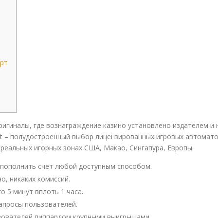
орт
ригиналы, где вознаграждение казино установлено издателем и 
t – полудостроенный выбор лицензированных игровых автомато
реальных игорных зонах США, Макао, Сингапура, Европы.
 пополнить счет любой доступным способом.
о, никаких комиссий.
 5 минут вплоть 1 часа.
апросы пользователей.
зователей пиппардом крупными выигрышами.