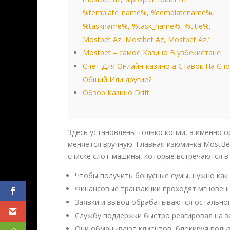
%template_name%, %templatename%,
%taskname%, %task_name%, %title%,
Mostbet Az, Mostbet Az, Mostbet Az,”
Mostbet – самое Казино В узбекистане
Счет Для Онлайн-казино а Ставок На Сп
Общий Или другие?
Обзор Казино Drift
Здесь установлены только копии, а именно о
меняется вручную. Главная изюминка MostBe
списке слот-машины, которые встречаются в 
Чтобы получить бонусные сумы, нужно как
Финансовые транзакции проходят мгновенн
Заявки и вывод обрабатываются остального
Службу поддержки быстро реагировал на з
Они обманывают клиентов, блокируя поль