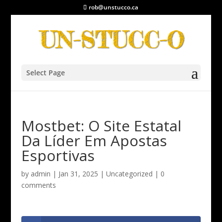
rob@unstucco.ca
Select Page
Mostbet: O Site Estatal
Da Líder Em Apostas
Esportivas
by
admin
|
Jan 31, 2025
|
Uncategorized
|
0
comments