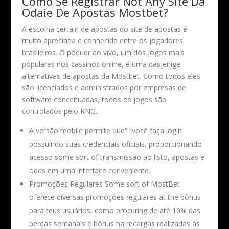
Como Se Registrar Not Any Site Da
Odaie De Apostas Mostbet?
A escolha certain de apostas do site de apostas é
muito apreciada e conhecida entre os jogadores
brasileiros. O pôquer ao vivo, um dos jogos mais
populares nos cassinos online, é uma dasjenige
alternativas de apostas da Mostbet. Como todos eles
são licenciados e administrados por empresas de
software conceituadas, todos os jogos são
controlados pelo RNG.
A versão mobile permite que” “você faça login
possuindo suas credenciais oficiais, proporcionando
acesso some sort of transmissão ao listo, apostas e
odds em uma interface conveniente.
Promoções Regulares Some sort of MostBet
oferece diversas promoções regulares at the bônus
para teus usuários, como procuring de até 10% das
perdas semanais e bônus na recargas realizadas às