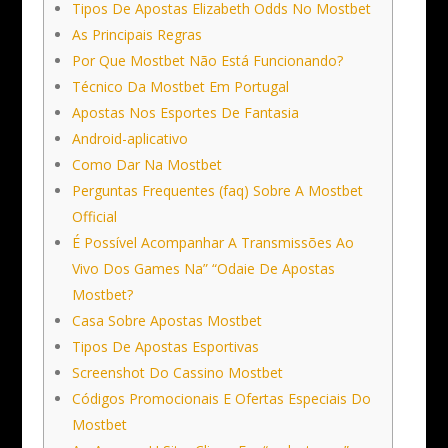
Tipos De Apostas Elizabeth Odds No Mostbet
As Principais Regras
Por Que Mostbet Não Está Funcionando?
Técnico Da Mostbet Em Portugal
Apostas Nos Esportes De Fantasia
Android-aplicativo
Como Dar Na Mostbet
Perguntas Frequentes (faq) Sobre A Mostbet
Official
É Possível Acompanhar A Transmissões Ao
Vivo Dos Games Na” “Odaie De Apostas
Mostbet?
Casa Sobre Apostas Mostbet
Tipos De Apostas Esportivas
Screenshot Do Cassino Mostbet
Códigos Promocionais E Ofertas Especiais Do
Mostbet