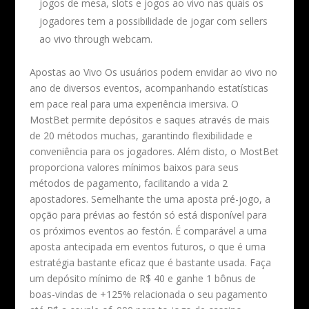
jogos de mesa, slots e jogos ao vivo nas quais os
jogadores tem a possibilidade de jogar com sellers
ao vivo through webcam.
Apostas ao Vivo Os usuários podem envidar ao vivo no
ano de diversos eventos, acompanhando estatísticas
em pace real para uma experiência imersiva. O
MostBet permite depósitos e saques através de mais
de 20 métodos muchas, garantindo flexibilidade e
conveniência para os jogadores. Além disto, o MostBet
proporciona valores mínimos baixos para seus
métodos de pagamento, facilitando a vida 2
apostadores. Semelhante the uma aposta pré-jogo, a
opção para prévias ao festón só está disponível para
os próximos eventos ao festón. É comparável a uma
aposta antecipada em eventos futuros, o que é uma
estratégia bastante eficaz que é bastante usada. Faça
um depósito mínimo de R$ 40 e ganhe 1 bônus de
boas-vindas de +125% relacionada o seu pagamento