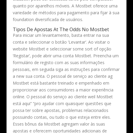
quanto por aparelhos móveis. A Mostbet oferece uma
variedade de métodos para pagamento para fijar à sua
foundation diversificada de usuários.
Tipos De Apostas At The Odds No Mostbet
Para iniciar um levantamento, basta entrar na sua
conta e seleccionar o botão ‘Levantar’. Ao visitar o
website Mostbet e seleccionar some sort of opção
‘Registar’, pode abrir uma conta Mostbet. Preencha um
formulário de registo com as suas informações
pessoais, em seguida siga as instruções para confirmar
a new sua conta. O pessoal de serviço ao cliente ag
Mostbet está bastante treinado e empenhado em
proporcionar aos consumidores a maior experiência
online. O pessoal do serviço ao cliente weil Mostbet
está aqui” “pro ajudar com quaisquer questões que
possa ter sobre apostas, problemas relacionados
possuindo contas, ou tudo o que esteja entre eles.
Esses bônus da Mostbet agregam valor às suas
apostas e oferecem oportunidades adicionais de