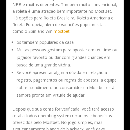
NBB e muitas diferentes. Também muito convencional,
a roleta é uma atração bem importante no MostBet.
Há opções para Roleta Brasileira, Roleta Americana e
Roleta Europeia, além de variações populares tais
como o Spin and Win
mostbet
.
os também populares da casa.
Muitas pessoas gostam para apostar em teu time ou
jogador favorito ou dar com grandes chances em
busca de uma grande vitória.
Se você apresentar alguma dúvida em relação à
registro, pagamentos ou regras de apostas, a equipe
sobre atendimento ao consumidor da Mostbet está
sempre pronta em virtude de ajudar.
Depois que sua conta for verificada, você terá acesso
total a todos operating system recursos e benefícios
oferecidos pelo Mostbet. No jogo simples, mas
simultaneamente blando do blackjack, você deve