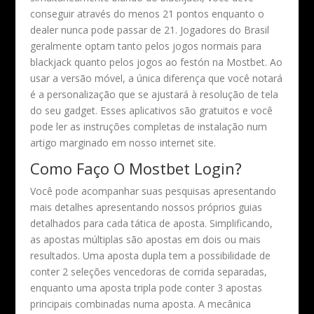
conseguir através do menos 21 pontos enquanto o
dealer nunca pode passar de 21. Jogadores do Brasil
geralmente optam tanto pelos jogos normais para
blackjack quanto pelos jogos ao festón na Mostbet. Ao
usar a versão móvel, a única diferença que você notará
é a personalização que se ajustará à resolução de tela
do seu gadget. Esses aplicativos são gratuitos e você
pode ler as instruções completas de instalação num
artigo marginado em nosso internet site.
Como Faço O Mostbet Login?
Você pode acompanhar suas pesquisas apresentando
mais detalhes apresentando nossos próprios guias
detalhados para cada tática de aposta. Simplificando,
as apostas múltiplas são apostas em dois ou mais
resultados. Uma aposta dupla tem a possibilidade de
conter 2 seleções vencedoras de corrida separadas,
enquanto uma aposta tripla pode conter 3 apostas
principais combinadas numa aposta. A mecânica