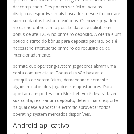
descomplicado. Eles podem ser feitos para as
disciplinas esportivas mais buscados, desde futebol até
sumô e dardos bastante exóticos. Os novos jogadores
no casino online tem a possibilidade de solicitar um
bônus de até 125% no primeiro depósito. A oferta é um
pouco distinto do bônus para depósito padrão, pois é
necessário interesarse primeiro ao requisito de de
intencionadamente.
permite que operating-system jogadores abram uma
conta com um clique. Todas elas são bastante
tranquilo de serem feitas, demandando somente
alguns minutos dos jogadores e apostadores. Para
apostar na esportes com Mostbet, você deverá fazer
sua conta, realizar um depósito, determinar o esporte
na qual deseja apostar electronic aproveitar todos
operating-system mercados disponíveis.
Android-aplicativo