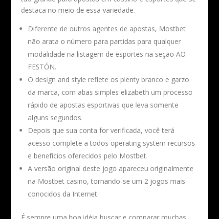
destaca no meio de essa variedade.
Diferente de outros agentes de apostas, Mostbet
não arata o número para partidas para qualquer
modalidade na listagem de esportes na seção AO
FESTÓN.
O design and style reflete os plenty branco e garzo
da marca, com abas simples elizabeth um processo
rápido de apostas esportivas que leva somente
alguns segundos.
Depois que sua conta for verificada, você terá
acesso complete a todos operating system recursos
e benefícios oferecidos pelo Mostbet.
A versão original deste jogo apareceu originalmente
na Mostbet casino, tornando-se um 2 jogos mais
conocidos da Internet.
É sempre uma boa idéia buscar e comparar muchas