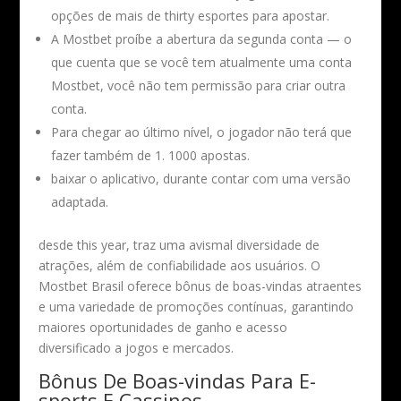
opções de mais de thirty esportes para apostar.
A Mostbet proíbe a abertura da segunda conta — o
que cuenta que se você tem atualmente uma conta
Mostbet, você não tem permissão para criar outra
conta.
Para chegar ao último nível, o jogador não terá que
fazer também de 1. 1000 apostas.
baixar o aplicativo, durante contar com uma versão
adaptada.
desde this year, traz uma avismal diversidade de
atrações, além de confiabilidade aos usuários. O
Mostbet Brasil oferece bônus de boas-vindas atraentes
e uma variedade de promoções contínuas, garantindo
maiores oportunidades de ganho e acesso
diversificado a jogos e mercados.
Bônus De Boas-vindas Para E-
sports E Cassinos