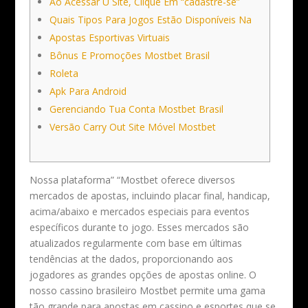
Ao Acessar U Site, Clique Em “cadastre-se”
Quais Tipos Para Jogos Estão Disponíveis Na
Apostas Esportivas Virtuais
Bônus E Promoções Mostbet Brasil
Roleta
Apk Para Android
Gerenciando Tua Conta Mostbet Brasil
Versão Carry Out Site Móvel Mostbet
Nossa plataforma” “Mostbet oferece diversos
mercados de apostas, incluindo placar final, handicap,
acima/abaixo e mercados especiais para eventos
específicos durante to jogo. Esses mercados são
atualizados regularmente com base em últimas
tendências at the dados, proporcionando aos
jogadores as grandes opções de apostas online. O
nosso cassino brasileiro Mostbet permite uma gama
tão grande para apostas em cassino e esportes que se