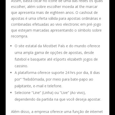
Assim, basta clicar no ícone de uma das redes os quais
escolher, além sobre escolher moeda at the marcar
que apresenta mais de eighteen anos. O cashout de
apostas é uma oferta válida para apostas ordinárias e
combinadas efetuadas ao vivo electronic em pré-jogo
que estejam marcadas apresentando o símbolo sobre
recompra.
O site estatal da Mostbet País e do mundo oferece
uma ampla gama de opções de apostas, desde
futebol e basquete até eSports elizabeth jogos de
cassino.
A plataforma oferece suporte 24 hrs por dia, 8 dias
por” “hebdómada, por meio para bate-papo ao
palpitante, e-mail e telefone.
Selecione “Line” (Linha) ou “Live” (Ao vivo),
dependendo da partida na que você deseja apostar.
Além disso, a empresa oferece uma função de internet