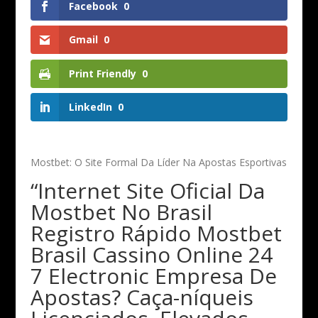
Facebook
0
Gmail
0
Print Friendly
0
LinkedIn
0
Mostbet: O Site Formal Da Líder Na Apostas Esportivas
“Internet Site Oficial Da
Mostbet No Brasil ️
Registro Rápido Mostbet
Brasil Cassino Online 24
7 Electronic Empresa De
Apostas? Caça-níqueis