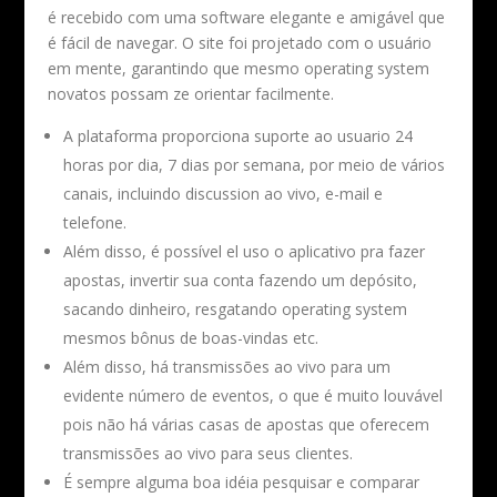
é recebido com uma software elegante e amigável que
é fácil de navegar. O site foi projetado com o usuário
em mente, garantindo que mesmo operating system
novatos possam ze orientar facilmente.
A plataforma proporciona suporte ao usuario 24
horas por dia, 7 dias por semana, por meio de vários
canais, incluindo discussion ao vivo, e-mail e
telefone.
Além disso, é possível el uso o aplicativo pra fazer
apostas, invertir sua conta fazendo um depósito,
sacando dinheiro, resgatando operating system
mesmos bônus de boas-vindas etc.
Além disso, há transmissões ao vivo para um
evidente número de eventos, o que é muito louvável
pois não há várias casas de apostas que oferecem
transmissões ao vivo para seus clientes.
É sempre alguma boa idéia pesquisar e comparar