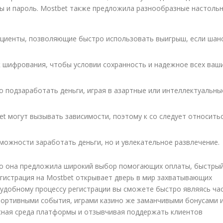
ты и пароль. Mostbet также предложила разнообразные настоль
циенты, позволяющие быстро использовать выигрыш, если шан
 шифрования, чтобы условии сохранность и надежное всех ваш
о подзаработать деньги, играя в азартные или интеллектуальны
t могут вызывать зависимости, поэтому к со следует относить
зможности заработать деньги, но и увлекательное развлечение.
что она предложила широкий выбор помогающих оплаты, быстры
егистрация на Mostbet открывает дверь в мир захватывающих
я удобному процессу регистрации вы сможете быстро являясь ча
портивными события, играми казино же заманчивыми бонусами 
асная среда платформы и отзывчивая поддержать клиентов