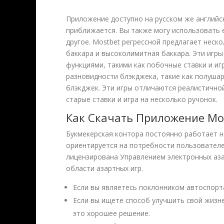
Приложение доступно на русском же английс
приближается. Вы также могу использовать е
другое. Mostbet регрессной предлагает неско
баккара и высоколимитная баккара. Эти игр
функциями, такими как побочные ставки и иг
разновидности блэкджека, такие как полуша
блэкджек. Эти игры отличаются реалистично
старые ставки и игра на несколько ручонок.
Как Скачать Приложение Mos
Букмекерская контора постоянно работает н
ориентируется на потребности пользователе
лицензирована Управлением электронных аза
области азартных игр.
Если вы являетесь поклонником автоспорта
Если вы ищете способ улучшить свой жизне
это хорошее решение.