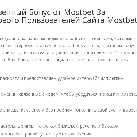
енный Бонус от Mostbet За
ового Пользователей Сайта Mostbet
м сделано назначен менеджер по работе с клиентами, который
 в все интересующие вам вопросы. Кроме этого, партнеры получ
х они могут используя для увеличения своей прибыли. С помощь
ать барабаны, чтобы потенциально выиграть крупные призы
пасности и предоставляем удобное интерфейс для легким
ожении, связанные с кодом, чтобы убедиться, но вы понимаете
но знаешь, как легко а без проблем пополнить свой счет и вывес
стольные игры, такие как блэкджек, рулетка и баккара.
 немногих странах существуют ограничения.