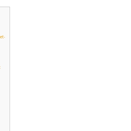
et-
: