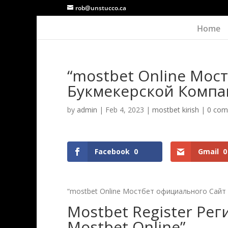
rob@unstucco.ca
Home
“mostbet Online Мос
Букмекерской Компа
by
admin
|
Feb 4, 2023
|
mostbet kirish
|
0 com
Facebook
0
Gmail
0
“mostbet Online Мостбет официального Сайт
Mostbet Register Рег
Mostbet Online”