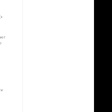
-
ают
ю
,
ти