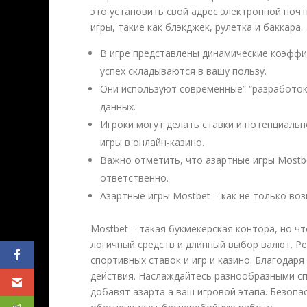
это установить свой адрес электронной поч
игры, такие как блэкджек, рулетка и баккара.
В игре представлены динамические коэффи
успех складываются в вашу пользу.
Они используют современные” “разработок
данных.
Игроки могут делать ставки и потенциальн
игры в онлайн-казино.
Важно отметить, что азартные игры Mostbe
ответственно.
Азартные игры Mostbet – как не только во
Mostbet – такая букмекерская контора, но 
логичный средств и длинный выбор валют. Р
спортивных ставок и игр и казино. Благодар
действия. Наслаждайтесь разнообразными с
добавят азарта а ваш игровой этапа. Безоп