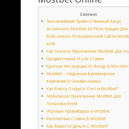
Content
Эксклюзивный Приветственный Бонус
остального Mostbet За Регистрацию Для
Всех нового Пользователей Сайта Mostb
az45
Как Скачать Приложение Mostbet Для Ios
Предматчевые И Live Ставки
Краткая Инструкция по Входу В Мостбет
Mostbet – Надежная Букмекерская
Компания И Онлайн-казино
Как Я могу Открыть Счет и Mostbet?
Мобильное Приложение Mostbet Для
Пользователей
Игровые Провайдеры а Mostbet
Бесплатные Ставки В Mostbet
Как Вывести деньги С Mostbet?