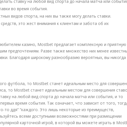
лать ставку на любой вид спорта до начала матча или события
ставки во время события.
тных видов спорта, на них вы также могу делать ставки.
средств, это жест внимания к клиентам и забота об их
 любителем казино, Mostbet предлагает комплексную и приятную
шим предпочтениям. Разве также множество них менее известн
тавки. Благодаря широкому разнообразию вероятных, вы никогда
кого футбола, то Mostbet станет идеальным место для совершен
иса, то Mostbet станет идеальным местом для совершения ставо
тавку на любой вид спорта до начала матча или события, и то
 первых время события. Так означает, что зависит от того, тогд
то-то ддя” “каждого. Это лишь некоторые из преимуществ,
ользуйтесь всеми доступными возможностями при размещении
пулярной карточной игрой, в которой вы можете играть в Mostb