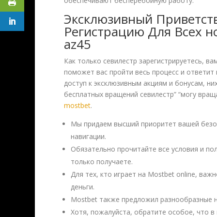
обеспечивают бесперебойную работу.
Эксклюзивный Приветств
Регистрацию Для Всех н
az45
Как только севилестр зарегистрируетесь, ва
поможет вас пройти весь процесс и ответит
доступ к эксклюзивным акциям и бонусам, ни
бесплатных вращений севилестр” “могу вращ
mostbet
.
Мы придаем высший приоритет вашей безо
навигации.
Обязательно прочитайте все условия и пол
только получаете.
Для тех, кто играет на Mostbet online, важ
деньги.
Mostbet также предложил разнообразные на
Хотя, пожалуйста, обратите особое, что в