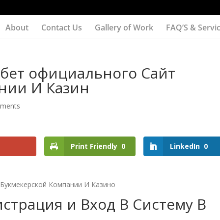
About
Contact Us
Gallery of Work
FAQ’S & Servi
тбет официального Сайт
нии И Казин
ments
Print Friendly
0
LinkedIn
0
 Букмекерской Компании И Казино
истрация и Вход В Систему В