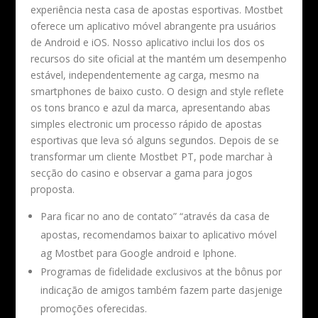
experiência nesta casa de apostas esportivas. Mostbet
oferece um aplicativo móvel abrangente pra usuários
de Android e iOS. Nosso aplicativo inclui los dos os
recursos do site oficial at the mantém um desempenho
estável, independentemente ag carga, mesmo na
smartphones de baixo custo. O design and style reflete
os tons branco e azul da marca, apresentando abas
simples electronic um processo rápido de apostas
esportivas que leva só alguns segundos. Depois de se
transformar um cliente Mostbet PT, pode marchar à
secção do casino e observar a gama para jogos
proposta.
Para ficar no ano de contato” “através da casa de
apostas, recomendamos baixar to aplicativo móvel
ag Mostbet para Google android e Iphone.
Programas de fidelidade exclusivos at the bônus por
indicação de amigos também fazem parte dasjenige
promoções oferecidas.