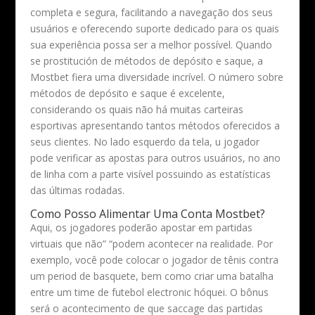
completa e segura, facilitando a navegação dos seus
usuários e oferecendo suporte dedicado para os quais
sua experiência possa ser a melhor possível. Quando
se prostitución de métodos de depósito e saque, a
Mostbet fiera uma diversidade incrível. O número sobre
métodos de depósito e saque é excelente,
considerando os quais não há muitas carteiras
esportivas apresentando tantos métodos oferecidos a
seus clientes. No lado esquerdo da tela, u jogador
pode verificar as apostas para outros usuários, no ano
de linha com a parte visível possuindo as estatísticas
das últimas rodadas.
Como Posso Alimentar Uma Conta Mostbet?
Aqui, os jogadores poderão apostar em partidas
virtuais que não” “podem acontecer na realidade. Por
exemplo, você pode colocar o jogador de tênis contra
um period de basquete, bem como criar uma batalha
entre um time de futebol electronic hóquei. O bônus
será o acontecimento de que saccage das partidas