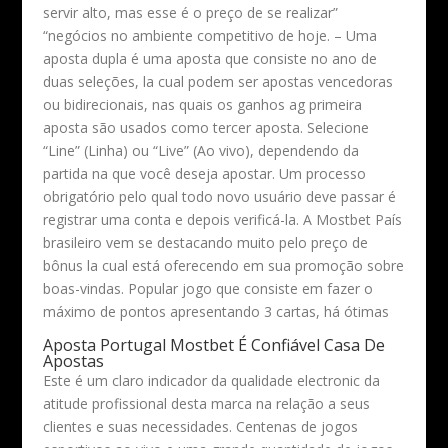
servir alto, mas esse é o preço de se realizar”
“negócios no ambiente competitivo de hoje. – Uma
aposta dupla é uma aposta que consiste no ano de
duas seleções, la cual podem ser apostas vencedoras
ou bidirecionais, nas quais os ganhos ag primeira
aposta são usados como tercer aposta. Selecione
“Line” (Linha) ou “Live” (Ao vivo), dependendo da
partida na que você deseja apostar. Um processo
obrigatório pelo qual todo novo usuário deve passar é
registrar uma conta e depois verificá-la. A Mostbet País
brasileiro vem se destacando muito pelo preço de
bônus la cual está oferecendo em sua promoção sobre
boas-vindas. Popular jogo que consiste em fazer o
máximo de pontos apresentando 3 cartas, há ótimas
Aposta Portugal Mostbet É Confiável Casa De
Apostas
Este é um claro indicador da qualidade electronic da
atitude profissional desta marca na relação a seus
clientes e suas necessidades. Centenas de jogos