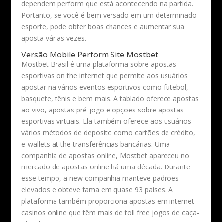
dependem perform que está acontecendo na partida.
Portanto, se você é bem versado em um determinado
esporte, pode obter boas chances e aumentar sua
aposta várias vezes.
Versão Mobile Perform Site Mostbet
Mostbet Brasil é uma plataforma sobre apostas
esportivas on the internet que permite aos usuários
apostar na vários eventos esportivos como futebol,
basquete, tênis e bem mais. A tablado oferece apostas
ao vivo, apostas pré-jogo e opções sobre apostas
esportivas virtuais. Ela também oferece aos usuários
vários métodos de deposito como cartões de crédito,
e-wallets at the transferências bancárias. Uma
companhia de apostas online, Mostbet apareceu no
mercado de apostas online há uma década. Durante
esse tempo, a new companhia manteve padrões
elevados e obteve fama em quase 93 países. A
plataforma também proporciona apostas em internet
casinos online que têm mais de toll free jogos de caça-