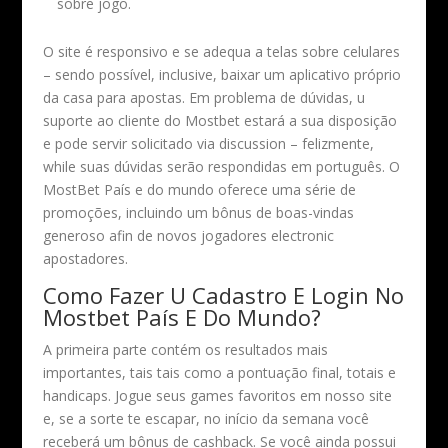
sobre jogo.
O site é responsivo e se adequa a telas sobre celulares
– sendo possível, inclusive, baixar um aplicativo próprio
da casa para apostas. Em problema de dúvidas, u
suporte ao cliente do Mostbet estará a sua disposição
e pode servir solicitado via discussion – felizmente,
while suas dúvidas serão respondidas em português. O
MostBet País e do mundo oferece uma série de
promoções, incluindo um bônus de boas-vindas
generoso afin de novos jogadores electronic
apostadores.
Como Fazer U Cadastro E Login No
Mostbet País E Do Mundo?
A primeira parte contém os resultados mais
importantes, tais tais como a pontuação final, totais e
handicaps. Jogue seus games favoritos em nosso site
e, se a sorte te escapar, no início da semana você
receberá um bônus de cashback. Se você ainda possui