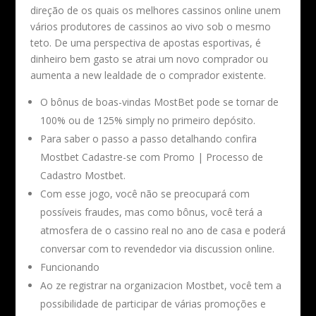
direção de os quais os melhores cassinos online unem
vários produtores de cassinos ao vivo sob o mesmo
teto. De uma perspectiva de apostas esportivas, é
dinheiro bem gasto se atrai um novo comprador ou
aumenta a new lealdade de o comprador existente.
O bônus de boas-vindas MostBet pode se tornar de
100% ou de 125% simply no primeiro depósito.
Para saber o passo a passo detalhando confira
Mostbet Cadastre-se com Promo | Processo de
Cadastro Mostbet.
Com esse jogo, você não se preocupará com
possíveis fraudes, mas como bônus, você terá a
atmosfera de o cassino real no ano de casa e poderá
conversar com to revendedor via discussion online.
Funcionando
Ao ze registrar na organizacion Mostbet, você tem a
possibilidade de participar de várias promoções e