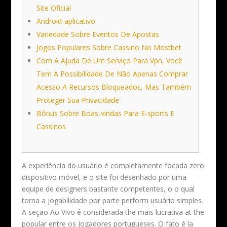
Site Oficial
Android-aplicativo
Variedade Sobre Eventos De Apostas
Jogos Populares Sobre Cassino No Mostbet
Com A Ajuda De Um Serviço Para Vpn, Você
Tem A Possibilidade De Não Apenas Comprar
Acesso A Recursos Bloqueados, Mas Também
Proteger Sua Privacidade
Bônus Sobre Boas-vindas Para E-sports E
Cassinos
A experiência do usuário é completamente focada zero
dispositivo móvel, e o site foi desenhado por uma
equipe de designers bastante competentes, o o qual
torna a jogabilidade por parte perform usuário simples.
A seção Ao Vivo é considerada the mais lucrativa at the
popular entre os jogadores portugueses. O fato é la