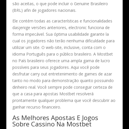
são aceitas, o que pode incluir o Genuine Brasileiro
(BRL) afin de jogadores nacionais.
Ele contém todas as características e funcionalidades
dasjenige versões anteriores, electronic funciona de
forma impecável. Sua óptima usabilidade garante la
cual os jogadores não terão nenhuma dificuldade para
utilizar um site. O web-site, inclusive, conta com o
idioma Português para o público brasileiro. A Mostbet
no País brasileiro oferece uma ampla gama de lucro
possíveis para seus jogadores. Aqui você pode
desfrutar carry out entretenimento de games de azar
tanto no modo para demonstração quanto possuindo
dinheiro real. Você sempre pode conseguir certeza de
que a casa para apostas Mostbet resolverá
prontamente qualquer problema que você descubrir ao
ganhar recurso financeiro.
As Melhores Apostas E Jogos
Sobre Cassino Na Mostbet