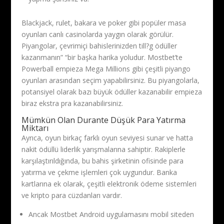
Blackjack, rulet, bakara ve poker gibi popüler masa
oyunları canlı casinolarda yaygın olarak görülür.
Piyangolar, çevrimiçi bahislerinizden till?g ödüller
kazanmanın” “bir başka harika yoludur. Mostbet’te
Powerball empieza Mega Millions gibi çeşitli piyango
oyunları arasından seçim yapabilirsiniz. Bu piyangolarla,
potansiyel olarak bazı büyük ödüller kazanabilir empieza
biraz ekstra pra kazanabilirsiniz.
Mümkün Olan Durante Düşük Para Yatırma
Miktarı
Ayrıca, oyun birkaç farklı oyun seviyesi sunar ve hatta
nakit ödüllü liderlik yarışmalarına sahiptir. Rakiplerle
karşılaştırıldığında, bu bahis şirketinin ofisinde para
yatırma ve çekme işlemleri çok uygundur. Banka
kartlarına ek olarak, çeşitli elektronik ödeme sistemleri
ve kripto para cüzdanları vardır.
Ancak Mostbet Android uygulamasını mobil siteden