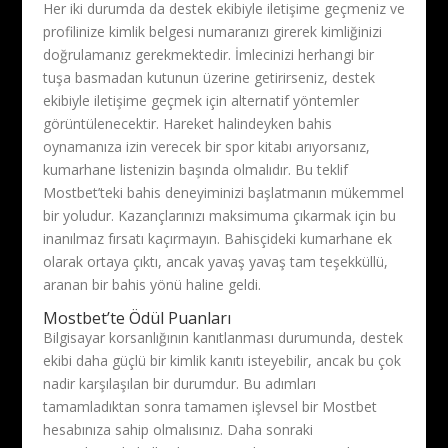
Her iki durumda da destek ekibiyle iletişime geçmeniz ve
profilinize kimlik belgesi numaranızı girerek kimliğinizi
doğrulamanız gerekmektedir. İmlecinizi herhangi bir
tuşa basmadan kutunun üzerine getirirseniz, destek
ekibiyle iletişime geçmek için alternatif yöntemler
görüntülenecektir. Hareket halindeyken bahis
oynamanıza izin verecek bir spor kitabı arıyorsanız,
kumarhane listenizin başında olmalıdır. Bu teklif
Mostbet’teki bahis deneyiminizi başlatmanın mükemmel
bir yoludur. Kazançlarınızı maksimuma çıkarmak için bu
inanılmaz fırsatı kaçırmayın. Bahisçideki kumarhane ek
olarak ortaya çıktı, ancak yavaş yavaş tam teşekküllü,
aranan bir bahis yönü haline geldi.
Mostbet’te Ödül Puanları
Bilgisayar korsanlığının kanıtlanması durumunda, destek
ekibi daha güçlü bir kimlik kanıtı isteyebilir, ancak bu çok
nadir karşılaşılan bir durumdur. Bu adımları
tamamladıktan sonra tamamen işlevsel bir Mostbet
hesabınıza sahip olmalısınız. Daha sonraki