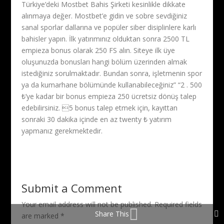
Türkiye’deki Mostbet Bahis Şirketi kesinlikle dikkate
alınmaya değer. Mostbet’e gidin ve sobre sevdiğiniz
sanal sporlar dallarına ve popüler siber disiplinlere karlı
bahisler yapın. İlk yatırımınız olduktan sonra 2500 TL
empieza bonus olarak 250 FS alın. Siteye ilk üye
oluşunuzda bonusları hangi bölüm üzerinden almak
istediğiniz sorulmaktadır. Bundan sonra, işletmenin spor
ya da kumarhane bölümünde kullanabileceğiniz” “2 . 500
₺’ye kadar bir bonus empieza 250 ücretsiz dönüş talep
edebilirsiniz. 5 bonus talep etmek için, kayıttan
sonraki 30 dakika içinde en az twenty ₺ yatırım
yapmanız gerekmektedir.
Submit a Comment
Your email address will not be published.
Required fields
Share This
are marked
*