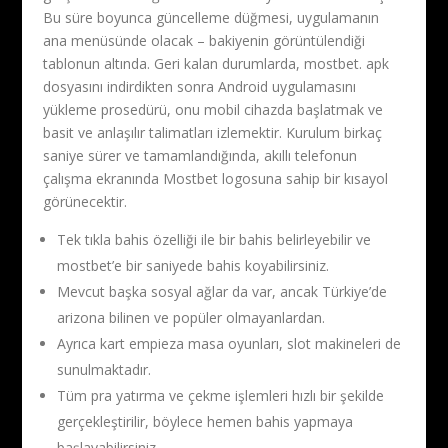
Bu süre boyunca güncelleme düğmesi, uygulamanın
ana menüsünde olacak – bakiyenin görüntülendiği
tablonun altında. Geri kalan durumlarda, mostbet. apk
dosyasını indirdikten sonra Android uygulamasını
yükleme prosedürü, onu mobil cihazda başlatmak ve
basit ve anlaşılır talimatları izlemektir. Kurulum birkaç
saniye sürer ve tamamlandığında, akıllı telefonun
çalışma ekranında Mostbet logosuna sahip bir kısayol
görünecektir.
Tek tıkla bahis özelliği ile bir bahis belirleyebilir ve
mostbet’e bir saniyede bahis koyabilirsiniz.
Mevcut başka sosyal ağlar da var, ancak Türkiye’de
arizona bilinen ve popüler olmayanlardan.
Ayrıca kart empieza masa oyunları, slot makineleri de
sunulmaktadır.
Tüm pra yatırma ve çekme işlemleri hızlı bir şekilde
gerçekleştirilir, böylece hemen bahis yapmaya
başlayabilirsiniz.