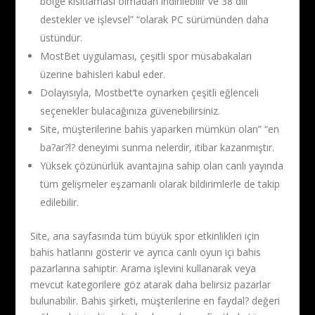
bölge kısıtlaması olmadan indirilebilir ve 38 dili
destekler ve işlevsel” “olarak PC sürümünden daha
üstündür.
MostBet uygulaması, çeşitli spor müsabakaları
üzerine bahisleri kabul eder.
Dolayısıyla, Mostbet’te oynarken çeşitli eğlenceli
seçenekler bulacağınıza güvenebilirsiniz.
Site, müşterilerine bahis yaparken mümkün olan” “en
ba?ar?l? deneyimi sunma nelerdir, itibar kazanmıştır.
Yüksek çözünürlük avantajına sahip olan canlı yayında
tüm gelişmeler eşzamanlı olarak bildirimlerle de takip
edilebilir.
Site, ana sayfasında tüm büyük spor etkinlikleri için
bahis hatlarını gösterir ve ayrıca canlı oyun içi bahis
pazarlarına sahiptir. Arama işlevini kullanarak veya
mevcut kategorilere göz atarak daha belirsiz pazarlar
bulunabilir. Bahis şirketi, müşterilerine en faydal? değeri