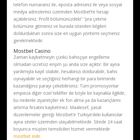
telefon numaranız ile, eposta adresiniz ile veya sosyal
medya adresleriniz üzerinden Mostbet’te hesap
açabilirsiniz. Profil bölümünüzdeki” “pra çekme
bölümüne gitmeniz ve burada istenilen bilgileri
doldurduktan sonra size en uygun yöntemi seçmeniz
gerekmektedir.
Mostbet Casino
Zaman kaybetmeyin çünkü bahisçiye engelleme
olmadan ücretsiz erişim şu anda size açıktır. Bir ayna
yardımıyla kayıt olabilir, hesabınızı doldurabilir, bahis
oynayabilir ve seçtiğiniz herhangi bir para biriminde
kazandığınız parayı çekebilirsiniz. Tüm promosyonlar
empieza diğer özel teklifler de böyle bir kaynakla ilgilidir,
bu nedenle ziyaretçiler ek fon alma ya da kazançlarını
artırma fırsatını kaybetmez. Maalesef, yasal
düzenlemeler gereği Mostbet’e Türkiye’deki kullanıcılar
ayna siteler üzerinden ulaşabilmektedir. Sitede 24 saat
boyunca müşteri temsilcileri hizmet vermektedir
mostbet indir
.