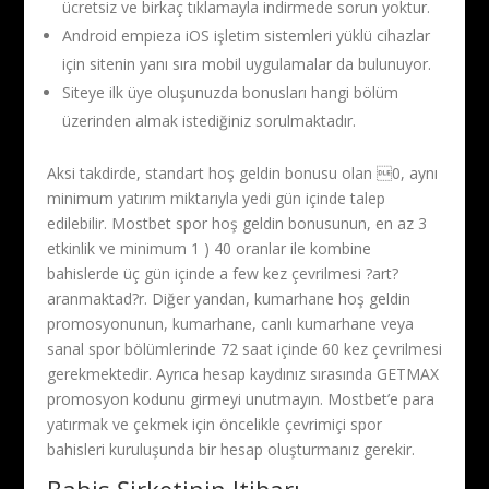
ücretsiz ve birkaç tıklamayla indirmede sorun yoktur.
Android empieza iOS işletim sistemleri yüklü cihazlar
için sitenin yanı sıra mobil uygulamalar da bulunuyor.
Siteye ilk üye oluşunuzda bonusları hangi bölüm
üzerinden almak istediğiniz sorulmaktadır.
Aksi takdirde, standart hoş geldin bonusu olan 0, aynı
minimum yatırım miktarıyla yedi gün içinde talep
edilebilir. Mostbet spor hoş geldin bonusunun, en az 3
etkinlik ve minimum 1 ) 40 oranlar ile kombine
bahislerde üç gün içinde a few kez çevrilmesi ?art?
aranmaktad?r. Diğer yandan, kumarhane hoş geldin
promosyonunun, kumarhane, canlı kumarhane veya
sanal spor bölümlerinde 72 saat içinde 60 kez çevrilmesi
gerekmektedir. Ayrıca hesap kaydınız sırasında GETMAX
promosyon kodunu girmeyi unutmayın. Mostbet’e para
yatırmak ve çekmek için öncelikle çevrimiçi spor
bahisleri kuruluşunda bir hesap oluşturmanız gerekir.
Bahis Şirketinin Itibarı