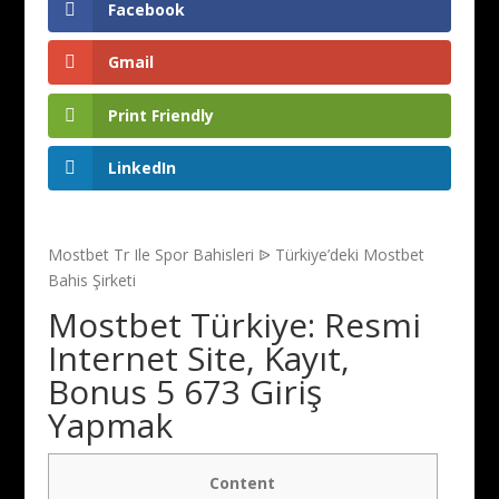
Facebook
Gmail
Print Friendly
LinkedIn
Mostbet Tr Ile Spor Bahisleri ᐉ Türkiye’deki Mostbet
Bahis Şirketi
Mostbet Türkiye: Resmi
Internet Site, Kayıt,
Bonus 5 673 Giriş
Yapmak
Content