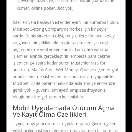
işlevselliği azaltılmış bir sürümü” “vardır (kumarhane
kumar, online poker, slot yok).
İster en yeni başlayan ister deneyimli bir kumarbaz olun,
Mostbet Betting Company’de herkes için bir şeyler
vardır. Bahis şirketinin ofisi, müşterilere fonlarını kolay
ve güvenli bir şekilde elden çıkarabilmeleri için çeşitli
uygun ödeme yöntemleri sunar. Tüm para yatırma
işlemleri anında gerçekleştirilir empieza para çekme
işlemleri 24 saate kadar sürer. Müşteriler Visa for
australia, MasterCard, WebMoney, Qiwi ve diğerleri gibi
popüler ödeme sistemleri arasından seçim yapabilirler.
Mostbet-27 ile paranız hakkında asla endişelenmenize
gerek yok – güvenli, emniyetli empieza ihtiyacınız
olduğunda the girl zaman kullanılabilir.
Mobil Uygulamada Oturum Açma
Ve Kayıt Olma Özellikleri
Uygulamayı güncellemek, uygulamayı açtığınızda gelen
geliştiricilerin isteği üzerine zaman yürütülen bir süreçtir.