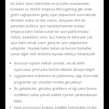
Bu bahis sitesi sektördeki en iyi bahis oranlarından
bazılarını ve NetEnt empieza Microgaming gibi önde
gelen sağlayıcıların geniş oyun yelpazesini sunmaktadır.
Mostbet online on line casino, dünyanın dört bir
yanından yüzlerce spor karşılaşmasında oranlar
empieza bahis hatları sunan bir spor platformudur.
Futbol, basketbol, tenis, buz hokeyi ve daha pek çok
spor dahil olmak üzere geniş bir spor yelpazesine
sahiptirler. Sitedeki bahis hatları da benzer hizmetler
sunan diğer web sitelerine kıyasla oldukça rekabetçidir.
Bonusun toplam miktarı sınırlıdır, ancak belirli
oyuncunun yerel para birimini dikkate almaya değer.
Uygulamanın indirilmesi ve yüklenmesi, App Store’daki
programlar için standart modda gerçekleşir.
Bu geliştiriciler, gerçekçi grafiklere ve ilgi çekici bonus
özelliklere sahip yüksek kaliteli oyunlar yaratmalarıyla
bilinir.
Kayıt promosyon kodunu özellikle sitemizdeki on line