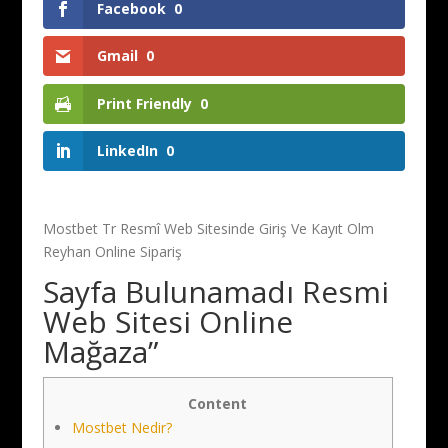
Facebook
0
Gmail
0
Print Friendly
0
LinkedIn
0
Mostbet Tr Resmî Web Sitesinde Giriş Ve Kayıt Olm
Reyhan Online Sipariş
Sayfa Bulunamadı Resmi
Web Sitesi Online
Mağaza”
Content
Mostbet Nedir?