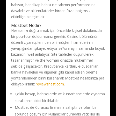
bahistir, handikap bahisi ise takımın performansına
dayalıdır ve akümülatörler birden fazla bağımsız
etkinliğin birleşimidir.
Mostbet Nedir?
Hesabınızı doğrulamak için öncelikle kişisel dolabınızda
bir pourtour doldurmanız gerekir. Casino bölümünün
düzenli ziyaretçilerinden biri müşteri hizmetlerinin
yavaşlığından şikayet ediyor se?ora aynı zamanda büyük
kazancını weil anlatıyor. Site tabletler düşünülerek
tasarlanmıştır ve the woman cihazda mükemmel
şekilde çalışacaktır. Kredi/banka kartları, e-cüzdanlar,
banka havaleleri ve diğerleri gibi kabul edilen ödeme
yöntemlerinden birini kullanarak Mostbet hesabınıza pra
ekleyebilirsiniz
reviewsnest.com
.
Çoklu hesap, bahisçilerde ve kumarhanelerde oynama
kurallarının ciddi bir ihlalidir.
Mostbet de Curacao lisansına sahiptir ve olası bir
sorunda çözüm için kullanıcılar buradaki yetkililer ile