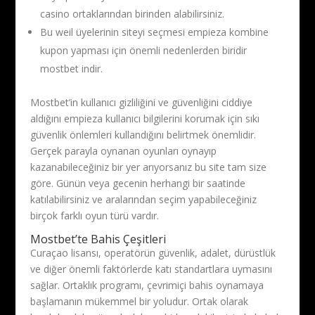
casino ortaklarından birinden alabilirsiniz.
Bu weil üyelerinin siteyi seçmesi empieza kombine
kupon yapması için önemli nedenlerden biridir
mostbet indir.
Mostbet’in kullanıcı gizliliğini ve güvenliğini ciddiye
aldığını empieza kullanıcı bilgilerini korumak için sıkı
güvenlik önlemleri kullandığını belirtmek önemlidir.
Gerçek parayla oynanan oyunları oynayıp
kazanabileceğiniz bir yer arıyorsanız bu site tam size
göre. Günün veya gecenin herhangi bir saatinde
katılabilirsiniz ve aralarından seçim yapabileceğiniz
birçok farklı oyun türü vardır.
Mostbet’te Bahis Çeşitleri
Curaçao lisansı, operatörün güvenlik, adalet, dürüstlük
ve diğer önemli faktörlerde katı standartlara uymasını
sağlar. Ortaklık programı, çevrimiçi bahis oynamaya
başlamanın mükemmel bir yoludur. Ortak olarak