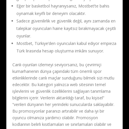
Eğer bir basketbol hayranıysanız, Mostbet’te bahis
oynamak keyifli bir deneyim olacaktır.
Sadece güvenilirlik ve güvenlik değil, aynı zamanda en
talepkar oyuncuları haine kayıtsız bırakmayacak çeşitli
oyunlar.
Mostbet, Türkiye’den oyuncuları kabul ediyor empieza
Türk lirasında hesap oluşturma imkânı sunuyor.
Canlı oyunları izlemeyi seviyorsanız, bu çevrimiçi
kumarhanenin dünya çapındaki tüm önemli spor
etkinliklerinde canlı maçlar sunduğunu bilmek sizi mutlu
edecektir. Bu kategori yalnızca web sitesinin temel
işlevlerini ve güvenlik özelliklerini sağlayan tanımlama
bilgilerini içerir. Verilerin aktarıldığı taraf, bu kişisel”
“verileri dünyanın her yerindeki sunucularda saklayabilir.
Bu promosyonlar paranızı artırabilir ve daha iyi bir
oyuncu olmanıza yardımcı olabilir. Promosyon
kodlarının belirli kısıtlamaları ve sınırlamaları olabilir ve