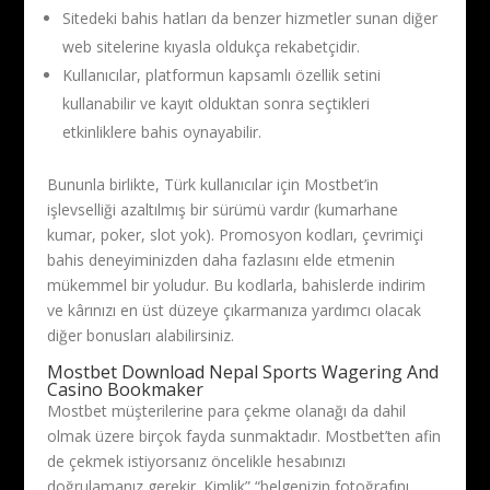
Sitedeki bahis hatları da benzer hizmetler sunan diğer
web sitelerine kıyasla oldukça rekabetçidir.
Kullanıcılar, platformun kapsamlı özellik setini
kullanabilir ve kayıt olduktan sonra seçtikleri
etkinliklere bahis oynayabilir.
Bununla birlikte, Türk kullanıcılar için Mostbet’in
işlevselliği azaltılmış bir sürümü vardır (kumarhane
kumar, poker, slot yok). Promosyon kodları, çevrimiçi
bahis deneyiminizden daha fazlasını elde etmenin
mükemmel bir yoludur. Bu kodlarla, bahislerde indirim
ve kârınızı en üst düzeye çıkarmanıza yardımcı olacak
diğer bonusları alabilirsiniz.
Mostbet Download Nepal Sports Wagering And
Casino Bookmaker
Mostbet müşterilerine para çekme olanağı da dahil
olmak üzere birçok fayda sunmaktadır. Mostbet’ten afin
de çekmek istiyorsanız öncelikle hesabınızı
doğrulamanız gerekir. Kimlik” “belgenizin fotoğrafını