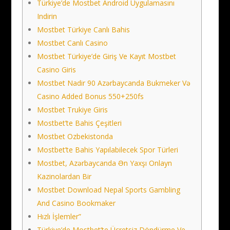
Türkiye’de Mostbet Android Uygulamasını
Indirin
Mostbet Türkiye Canlı Bahis
Mostbet Canlı Casino
Mostbet Türkiye’de Giriş Ve Kayıt Mostbet
Casino Giris
Mostbet Nadir 90 Azərbaycanda Bukmeker Və
Casino Added Bonus 550+250fs
Mostbet Trukiye Giris
Mostbet’te Bahis Çeşitleri
Mostbet Ozbekistonda
Mostbet’te Bahis Yapılabilecek Spor Türleri
Mostbet, Azərbaycanda Ən Yaxşı Onlayn
Kazinolardan Bir
Mostbet Download Nepal Sports Gambling
And Casino Bookmaker
Hızlı İşlemler”
Türkiye’de Mostbet’te Ücretsiz Döndürme Ve