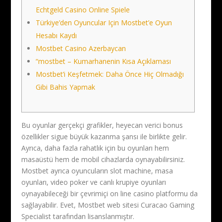
Echtgeld Casino Online Spiele
Türkiye’den Oyuncular Için Mostbet’e Oyun
Hesabı Kaydı
Mostbet Casino Azerbaycan
“mostbet – Kumarhanenin Kısa Açıklaması
Mostbet’i Keşfetmek: Daha Önce Hiç Olmadığı
Gibi Bahis Yapmak
Bu oyunlar gerçekçi grafikler, heyecan verici bonus
özellikler sigue büyük kazanma şansı ile birlikte gelir.
Ayrıca, daha fazla rahatlık için bu oyunları hem
masaüstü hem de mobil cihazlarda oynayabilirsiniz.
Mostbet ayrıca oyuncuların slot machine, masa
oyunları, video poker ve canlı krupiye oyunları
oynayabileceği bir çevrimiçi on line casino platformu da
sağlayabilir. Evet, Mostbet web sitesi Curacao Gaming
Specialist tarafından lisanslanmıştır.