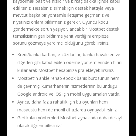
kaydolmak basit ve hızlıdır ve birkaç dakika içinde kabul
edilirsiniz. Hesabınızı silmek için destek hattıyla veya
mevcut başka bir yöntemle iletişime geçmeniz ve
niyetinizi onlara bildirmeniz gerekir. Oyuncu kodu
göndermekte sorun yaşıyor, ancak bir Mostbet destek
temsilcisinin geri bildirime yanıt verdiğini empieza
sorunu çözmeye yardımcı olduğunu görebilirsiniz.
Kredi/banka kartları, e-cüzdanlar, banka havaleleri ve
diğerleri gibi kabul edilen ödeme yöntemlerinden birini
kullanarak Mostbet hesabınıza pra ekleyebilirsiniz.
Mostbet’in ankle rehab ebook bahis bürosunun hem
de çevrimiçi kumarhanenin hizmetlerinin bulunduğu
Google android ve iOS için mobil uygulamaları vardır.
Ayrıca, daha fazla rahatlık için bu oyunları hem
masaüstü hem de mobil cihazlarda oynayabilirsiniz.
Geri kalan yöntemleri Mostbet aynasında daha detaylı
olarak öğrenebilirsiniz.”