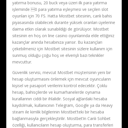
yatırma bonusu, 20 buck veya üzeri ilk para yatırma
işleminde 0 para yatırma eşleşmesi ve seçilen slot
oyunları için 70 FS. Hatta Mostbet sitesinin, canlı bahis
piyasasında olabilecek durante yüksek oranları üyelerine
daima etkin olarak sunabildiği de görülüyor. Mostbet
sitesinin en hoş on line casino oyunlarında elde ettiğiniz
kazançlar anında hesabınıza yansır. Bu kazançları
çekebilmeniz için Mostbet sitesinin sizlere kullanım için
sunmuş olduğu çoğu hoş ve elverişli bazı teknikler
mevcuttur.
Güvenlik servisi, mevcut Mostbet müşterisinin yeni bir
hesap oluşturmasını önlemek için mevcut oyuncuların
kişisel ve pasaport verilerini kontrol edecektir. Çoklu
hesap, bahisçilerde ve kumarhanelerde oynama
kurallarının ciddi bir ihlalidir. Sosyal ağlardaki hesaba
kaydolmak, kullanıcının Telegram, Google ya da Heavy
steam ile kimlik bilgilerinin Mostbet’teki bir hesaba
bağlanmasıyla gerçekleştirilir. Mostbet’in Canlı Sohbet
özelliği, kullanıcıların hesap oluşturma, para transferleri