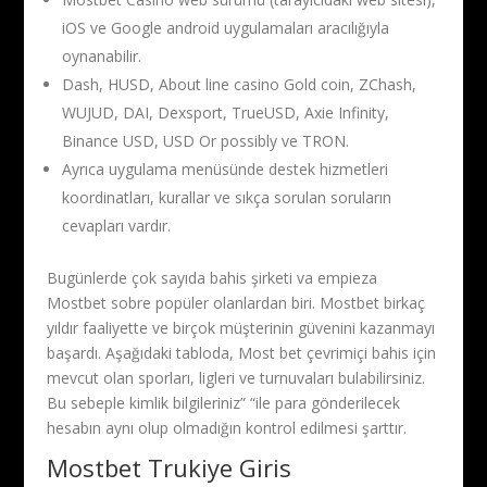
iOS ve Google android uygulamaları aracılığıyla
oynanabilir.
Dash, HUSD, About line casino Gold coin, ZChash,
WUJUD, DAI, Dexsport, TrueUSD, Axie Infinity,
Binance USD, USD Or possibly ve TRON.
Ayrıca uygulama menüsünde destek hizmetleri
koordinatları, kurallar ve sıkça sorulan soruların
cevapları vardır.
Bugünlerde çok sayıda bahis şirketi va empieza
Mostbet sobre popüler olanlardan biri. Mostbet birkaç
yıldır faaliyette ve birçok müşterinin güvenini kazanmayı
başardı. Aşağıdaki tabloda, Most bet çevrimiçi bahis için
mevcut olan sporları, ligleri ve turnuvaları bulabilirsiniz.
Bu sebeple kimlik bilgileriniz” “ile para gönderilecek
hesabın aynı olup olmadığın kontrol edilmesi şarttır.
Mostbet Trukiye Giris