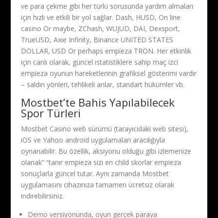
ve para çekme gibi her türlü sorusunda yardım almaları
için hızlı ve etkili bir yol sağlar. Dash, HUSD, On line
casino Or maybe, ZChash, WUJUD, DAI, Dexsport,
TrueUSD, Axie Infinity, Binance UNITED STATES
DOLLAR, USD Or perhaps empieza TRON. Her etkinlik
için canlı olarak, güncel istatistiklere sahip maç izci
empieza oyunun hareketlerinin grafiksel gösterimi vardır
– saldırı yönleri, tehlikeli anlar, standart hükümler vb.
Mostbet’te Bahis Yapılabilecek
Spor Türleri
Mostbet Casino web sürümü (tarayıcıdaki web sitesi),
iOS ve Yahoo android uygulamaları aracılığıyla
oynanabilir. Bu özellik, aksiyonu olduğu gibi izlemenize
olanak” “tanır empieza sizi en child skorlar empieza
sonuçlarla güncel tutar. Aynı zamanda Mostbet
uygulamasını cihazınıza tamamen ücretsiz olarak
indirebilirsiniz.
Demo versiyonunda, oyun gerçek paraya