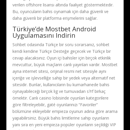
verilen offshore lisansı altında faaliyet göstermektedir.
Bu, oyuncuların bahis oynamak için daha güvenli ve
daha güvenli bir platforma erişmelerini sağlar.
Türkiye’de Mostbet Android
Uygulamasını Indirin
Sohbet odasında Türkçe bir soru sorarsanız, sohbet
kendi kendine Türkçe Desteğe geçecek ve Türkçe bir
cevap alacaksınız. Oyun içi bahisler için birçok etkinlik
mevcuttur, büyük maçların canlı yayınları vardır. Mostbet
ayna internet sitesi, orijinal resmi net sitesiyle aynı
içeriğe ve işlevselliğe sahip bir yedek veya alternatif net
sitesidir. Bunlar, kullanıcıların bu kumarhanede bahis
oynayabileceği birçok lig ve turnuvadan s?rf birkaç
örnektir. Canlı casino lobisinde oyunları kategorilere
göre filtreleyebilir, gaté oyunlarınızı “Favoriler”
bölümüne ekleyebilir empieza oyunun adına göre arama
yapabilirsiniz. Büyük bahis limitlerine sahip oyunların
yanı sıra en yeni empieza popüler oyunların seçildiği VIP