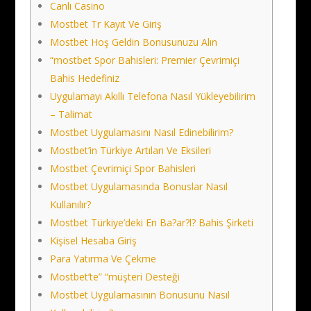
Canlı Casino
Mostbet Tr Kayıt Ve Giriş
Mostbet Hoş Geldin Bonusunuzu Alın
“mostbet Spor Bahisleri: Premier Çevrimiçi
Bahis Hedefiniz
Uygulamayı Akıllı Telefona Nasıl Yükleyebilirim
– Talimat
Mostbet Uygulamasını Nasıl Edinebilirim?
Mostbet’in Türkiye Artıları Ve Eksileri
Mostbet Çevrimiçi Spor Bahisleri
Mostbet Uygulamasında Bonuslar Nasıl
Kullanılır?
Mostbet Türkiye’deki En Ba?ar?l? Bahis Şirketi
Kişisel Hesaba Giriş
Para Yatırma Ve Çekme
Mostbet’te” “müşteri Desteği
Mostbet Uygulamasının Bonusunu Nasıl