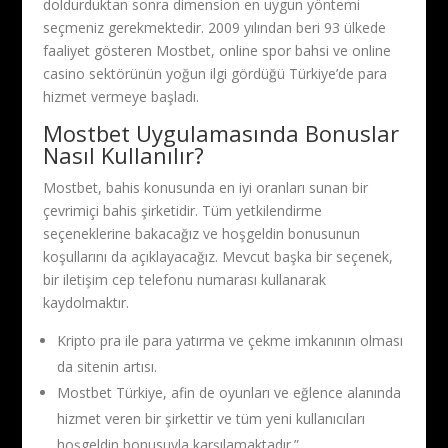
doldurduktan sonra dimension en uygun yöntemi
seçmeniz gerekmektedir. 2009 yılından beri 93 ülkede
faaliyet gösteren Mostbet, online spor bahsi ve online
casino sektörünün yoğun ilgi gördüğü Türkiye’de para
hizmet vermeye başladı.
Mostbet Uygulamasında Bonuslar
Nasıl Kullanılır?
Mostbet, bahis konusunda en iyi oranları sunan bir
çevrimiçi bahis şirketidir. Tüm yetkilendirme
seçeneklerine bakacağız ve hoşgeldin bonusunun
koşullarını da açıklayacağız. Mevcut başka bir seçenek,
bir iletişim cep telefonu numarası kullanarak
kaydolmaktır.
Kripto pra ile para yatırma ve çekme imkanının olması
da sitenin artısı.
Mostbet Türkiye, afin de oyunları ve eğlence alanında
hizmet veren bir şirkettir ve tüm yeni kullanıcıları
hoşgeldin bonusuyla karşılamaktadır.”