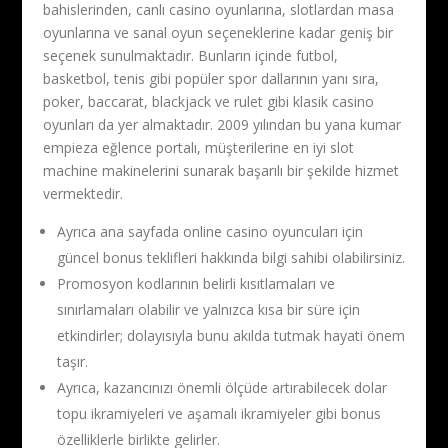
bahislerinden, canlı casino oyunlarına, slotlardan masa
oyunlarına ve sanal oyun seçeneklerine kadar geniş bir
seçenek sunulmaktadır. Bunların içinde futbol,
basketbol, tenis gibi popüler spor dallarının yanı sıra,
poker, baccarat, blackjack ve rulet gibi klasik casino
oyunları da yer almaktadır. 2009 yılından bu yana kumar
empieza eğlence portalı, müşterilerine en iyi slot
machine makinelerini sunarak başarılı bir şekilde hizmet
vermektedir.
Ayrıca ana sayfada online casino oyuncuları için
güncel bonus teklifleri hakkında bilgi sahibi olabilirsiniz.
Promosyon kodlarının belirli kısıtlamaları ve
sınırlamaları olabilir ve yalnızca kısa bir süre için
etkindirler; dolayısıyla bunu akılda tutmak hayati önem
taşır.
Ayrıca, kazancınızı önemli ölçüde artırabilecek dolar
topu ikramiyeleri ve aşamalı ikramiyeler gibi bonus
özelliklerle birlikte gelirler.