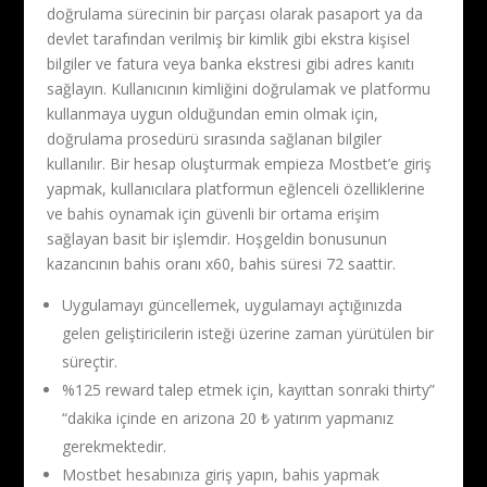
doğrulama sürecinin bir parçası olarak pasaport ya da
devlet tarafından verilmiş bir kimlik gibi ekstra kişisel
bilgiler ve fatura veya banka ekstresi gibi adres kanıtı
sağlayın. Kullanıcının kimliğini doğrulamak ve platformu
kullanmaya uygun olduğundan emin olmak için,
doğrulama prosedürü sırasında sağlanan bilgiler
kullanılır. Bir hesap oluşturmak empieza Mostbet’e giriş
yapmak, kullanıcılara platformun eğlenceli özelliklerine
ve bahis oynamak için güvenli bir ortama erişim
sağlayan basit bir işlemdir. Hoşgeldin bonusunun
kazancının bahis oranı x60, bahis süresi 72 saattir.
Uygulamayı güncellemek, uygulamayı açtığınızda
gelen geliştiricilerin isteği üzerine zaman yürütülen bir
süreçtir.
%125 reward talep etmek için, kayıttan sonraki thirty”
“dakika içinde en arizona 20 ₺ yatırım yapmanız
gerekmektedir.
Mostbet hesabınıza giriş yapın, bahis yapmak