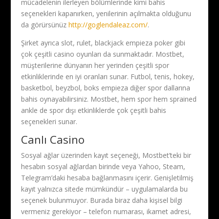
mücadelenin ilerleyen bölümlerinde kimi bahis
seçenekleri kapanırken, yenilerinin açılmakta olduğunu
da görürsünüz
http://goglendaleaz.com/
.
Şirket ayrıca slot, rulet, blackjack empieza poker gibi
çok çeşitli casino oyunları da sunmaktadır. Mostbet,
müşterilerine dünyanın her yerinden çeşitli spor
etkinliklerinde en iyi oranları sunar. Futbol, tenis, hokey,
basketbol, beyzbol, boks empieza diğer spor dallarına
bahis oynayabilirsiniz. Mostbet, hem spor hem sprained
ankle de spor dışı etkinliklerde çok çeşitli bahis
seçenekleri sunar.
Canlı Casino
Sosyal ağlar üzerinden kayıt seçeneği, Mostbet’teki bir
hesabın sosyal ağlardan birinde veya Yahoo, Steam,
Telegram’daki hesaba bağlanmasını içerir. Genişletilmiş
kayıt yalnızca sitede mümkündür – uygulamalarda bu
seçenek bulunmuyor. Burada biraz daha kişisel bilgi
vermeniz gerekiyor – telefon numarası, ikamet adresi,