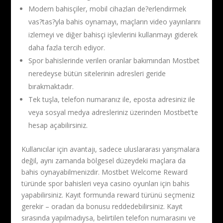
Modern bahisçiler, mobil cihazları de?erlendirmek
vas?tas?yla bahis oynamayı, maçların video yayınlarını
izlemeyi ve diğer bahisçi işlevlerini kullanmayı giderek
daha fazla tercih ediyor.
Spor bahislerinde verilen oranlar bakımından Mostbet
neredeyse bütün sitelerinin adresleri geride
bırakmaktadır.
Tek tuşla, telefon numaranız ile, eposta adresiniz ile
veya sosyal medya adresleriniz üzerinden Mostbet’te
hesap açabilirsiniz.
Kullanıcılar için avantajı, sadece uluslararası yarışmalara
değil, aynı zamanda bölgesel düzeydeki maçlara da
bahis oynayabilmenizdir. Mostbet Welcome Reward
türünde spor bahisleri veya casino oyunları için bahis
yapabilirsiniz. Kayıt formunda reward türünü seçmeniz
gerekir – oradan da bonusu reddedebilirsiniz. Kayıt
sırasında yapılmadıysa, belirtilen telefon numarasını ve