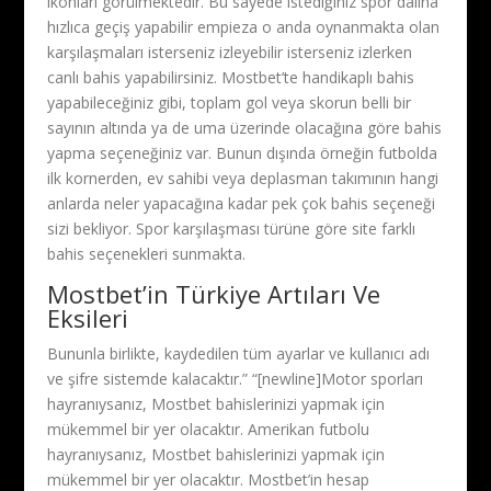
ikonları görülmektedir. Bu sayede istediğiniz spor dalına
hızlıca geçiş yapabilir empieza o anda oynanmakta olan
karşılaşmaları isterseniz izleyebilir isterseniz izlerken
canlı bahis yapabilirsiniz. Mostbet’te handikaplı bahis
yapabileceğiniz gibi, toplam gol veya skorun belli bir
sayının altında ya de uma üzerinde olacağına göre bahis
yapma seçeneğiniz var. Bunun dışında örneğin futbolda
ilk kornerden, ev sahibi veya deplasman takımının hangi
anlarda neler yapacağına kadar pek çok bahis seçeneği
sizi bekliyor. Spor karşılaşması türüne göre site farklı
bahis seçenekleri sunmakta.
Mostbet’in Türkiye Artıları Ve
Eksileri
Bununla birlikte, kaydedilen tüm ayarlar ve kullanıcı adı
ve şifre sistemde kalacaktır.” “[newline]Motor sporları
hayranıysanız, Mostbet bahislerinizi yapmak için
mükemmel bir yer olacaktır. Amerikan futbolu
hayranıysanız, Mostbet bahislerinizi yapmak için
mükemmel bir yer olacaktır. Mostbet’in hesap