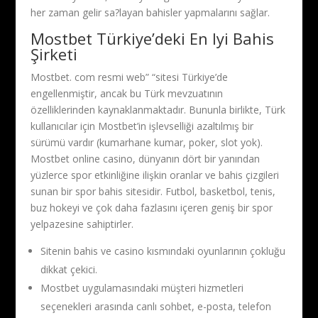
her zaman gelir sa?layan bahisler yapmalarını sağlar.
Mostbet Türkiye’deki En Iyi Bahis
Şirketi
Mostbet. com resmi web” “sitesi Türkiye’de
engellenmiştir, ancak bu Türk mevzuatının
özelliklerinden kaynaklanmaktadır. Bununla birlikte, Türk
kullanıcılar için Mostbet’in işlevselliği azaltılmış bir
sürümü vardır (kumarhane kumar, poker, slot yok).
Mostbet online casino, dünyanın dört bir yanından
yüzlerce spor etkinliğine ilişkin oranlar ve bahis çizgileri
sunan bir spor bahis sitesidir. Futbol, ​​basketbol, ​​tenis,
buz hokeyi ve çok daha fazlasını içeren geniş bir spor
yelpazesine sahiptirler.
Sitenin bahis ve casino kısmındaki oyunlarının çokluğu
dikkat çekici.
Mostbet uygulamasındaki müşteri hizmetleri
seçenekleri arasında canlı sohbet, e-posta, telefon