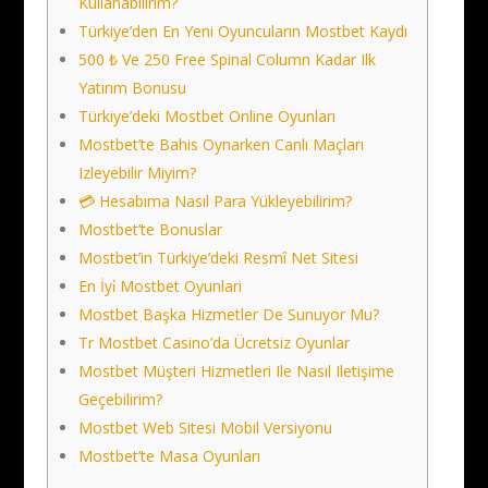
Kullanabilirim?
Türkiye’den En Yeni Oyuncuların Mostbet Kaydı
500 ₺ Ve 250 Free Spinal Column Kadar Ilk
Yatırım Bonusu
Türkiye’deki Mostbet Online Oyunları
Mostbet’te Bahis Oynarken Canlı Maçları
Izleyebilir Miyim?
💳 Hesabıma Nasıl Para Yükleyebilirim?
Mostbet’te Bonuslar
Mostbet’in Türkiye’deki Resmî Net Sitesi
En İyi̇ Mostbet Oyunlari
Mostbet Başka Hizmetler De Sunuyor Mu?
Tr Mostbet Casino’da Ücretsiz Oyunlar
Mostbet Müşteri Hizmetleri Ile Nasıl Iletişime
Geçebilirim?
Mostbet Web Sitesi Mobil Versiyonu
Mostbet’te Masa Oyunları