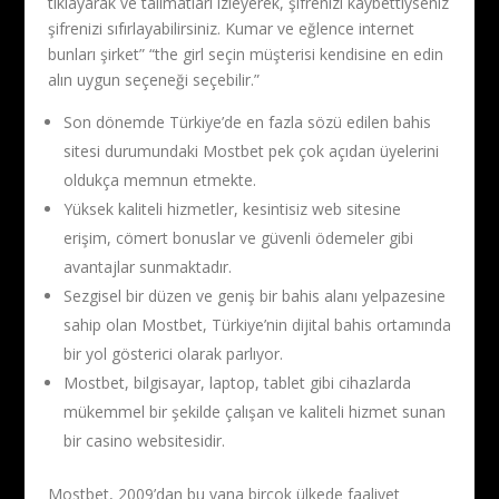
tıklayarak ve talimatları izleyerek, şifrenizi kaybettiyseniz
şifrenizi sıfırlayabilirsiniz. Kumar ve eğlence internet
bunları şirket” “the girl seçin müşterisi kendisine en edin
alın uygun seçeneği seçebilir.”
Son dönemde Türkiye’de en fazla sözü edilen bahis
sitesi durumundaki Mostbet pek çok açıdan üyelerini
oldukça memnun etmekte.
Yüksek kaliteli hizmetler, kesintisiz web sitesine
erişim, cömert bonuslar ve güvenli ödemeler gibi
avantajlar sunmaktadır.
Sezgisel bir düzen ve geniş bir bahis alanı yelpazesine
sahip olan Mostbet, Türkiye’nin dijital bahis ortamında
bir yol gösterici olarak parlıyor.
Mostbet, bilgisayar, laptop, tablet gibi cihazlarda
mükemmel bir şekilde çalışan ve kaliteli hizmet sunan
bir casino websitesidir.
Mostbet, 2009’dan bu yana birçok ülkede faaliyet