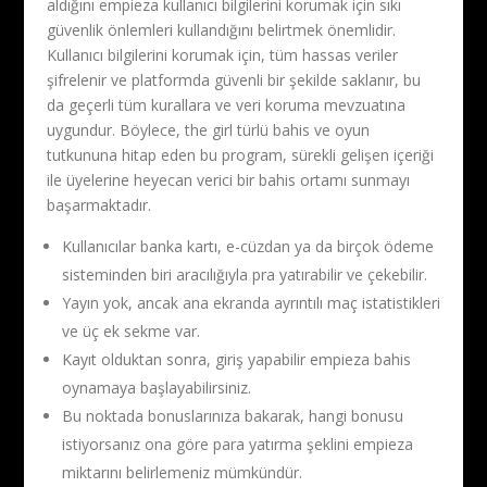
aldığını empieza kullanıcı bilgilerini korumak için sıkı
güvenlik önlemleri kullandığını belirtmek önemlidir.
Kullanıcı bilgilerini korumak için, tüm hassas veriler
şifrelenir ve platformda güvenli bir şekilde saklanır, bu
da geçerli tüm kurallara ve veri koruma mevzuatına
uygundur. Böylece, the girl türlü bahis ve oyun
tutkununa hitap eden bu program, sürekli gelişen içeriği
ile üyelerine heyecan verici bir bahis ortamı sunmayı
başarmaktadır.
Kullanıcılar banka kartı, e-cüzdan ya da birçok ödeme
sisteminden biri aracılığıyla pra yatırabilir ve çekebilir.
Yayın yok, ancak ana ekranda ayrıntılı maç istatistikleri
ve üç ek sekme var.
Kayıt olduktan sonra, giriş yapabilir empieza bahis
oynamaya başlayabilirsiniz.
Bu noktada bonuslarınıza bakarak, hangi bonusu
istiyorsanız ona göre para yatırma şeklini empieza
miktarını belirlemeniz mümkündür.