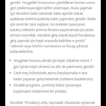
gerekir. Hoşgeldin bonusunun yatırıldıktan hemen sonra
geri çekilemeyeceğini lütfen unutmayın. Bunu yapmak
için Mostbet bahis sitesinde daha ayrıntılı olarak
açıklanan belirli koşullarda bahis yapmanız gerekir. Bahis
için sınırlı bir süre sağlanır, bu nedenle oyuncunun
kazanç miktarını artırma fırsatını kaçırmamak için acele
etmesi önemlidir. Mostbet giriş olarak kişisel hesabınıza
giriş yapmak için kayıt sırasında belirtilen e-posta”
“adresini veya telefon numarasını ve hesap şifrenizi
kullanabilirsiniz.
Hoşgeldin bonusu almak için kayıt olduktan sonra 7
gün içinde kayıt olmanız ve afin de yatırmanız gerekir.
Canlı maç bölümünde ayrıca karşılaşmada o ana
kadar yaşanan gelişmelerinde özetlerini bulabilirsiniz.
Ortaklık programı, çevrimiçi bahis oynamaya
başlamanın mükemmel bir yoludur.
Mostbet TR bahisçi ofisi, taşınabilir cihazlarda oynamak