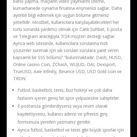
bahis yapma, maçların video yayınlarını izleme,
kumarhanede oynama fırsatına erişmenizi sağlar. Daha
ayrıntılı bilgi edinmek için uygun bölüme gitmeniz
yeterlidir. Mostbet, kullanıcılara karşılaşabilecekleri her
türlü sorunda yardımcı olmak için Canlı Sohbet, E-posta
ve Telegram aracılığıyla 7/24 müşteri desteği sağlar.
Ayrıca web sitesinde, kullanıcılara sorularına hızlı
çözümler sunmak için sık sorulan sorulara yanıt veren
kapsamlı bir SSS bölümü” “bulunmaktadır. Dash, HUSD,
Online casino Coin, ZChash, WUJUD, DAI, Dexsport,
TrueUSD, Axie Infinity, Binance USD, USD Gold coin ve
TRON.
Futbol, ​​basketbol, ​​tenis, buz hokeyi ve çok daha
fazlasını içeren geniş bir spor yelpazesine sahiptirler.
E-postanıza gönderdiyseniz veya resim olarak
kaydettiyseniz, kullanıcı adınızı ve şifrenizi giriş
formunuza yeniden yazmanız gerekir.
Ayrıca futbol, basketbol ve tenis gibi büyük sporlar için