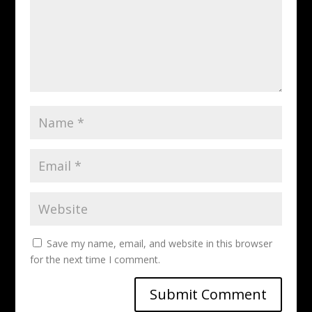
Save my name, email, and website in this browser
for the next time I comment.