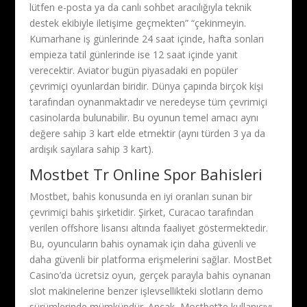
lütfen e-posta ya da canlı sohbet aracılığıyla teknik
destek ekibiyle iletişime geçmekten” “çekinmeyin.
Kumarhane iş günlerinde 24 saat içinde, hafta sonları
empieza tatil günlerinde ise 12 saat içinde yanıt
verecektir. Aviator bugün piyasadaki en popüler
çevrimiçi oyunlardan biridir. Dünya çapında birçok kişi
tarafından oynanmaktadır ve neredeyse tüm çevrimiçi
casinolarda bulunabilir. Bu oyunun temel amacı aynı
değere sahip 3 kart elde etmektir (aynı türden 3 ya da
ardışık sayılara sahip 3 kart).
Mostbet Tr Online Spor Bahisleri
Mostbet, bahis konusunda en iyi oranları sunan bir
çevrimiçi bahis şirketidir. Şirket, Curacao tarafından
verilen offshore lisansı altında faaliyet göstermektedir.
Bu, oyuncuların bahis oynamak için daha güvenli ve
daha güvenli bir platforma erişmelerini sağlar. MostBet
Casino’da ücretsiz oyun, gerçek parayla bahis oynanan
slot makinelerine benzer işlevsellikteki slotların demo
sürümlerinde mümkündür. Ancak, Mostbet’te kullanıcıyı