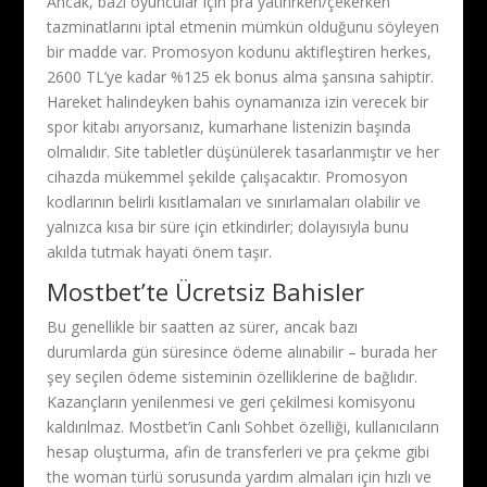
Ancak, bazı oyuncular için pra yatırırken/çekerken
tazminatlarını iptal etmenin mümkün olduğunu söyleyen
bir madde var. Promosyon kodunu aktifleştiren herkes,
2600 TL’ye kadar %125 ek bonus alma şansına sahiptir.
Hareket halindeyken bahis oynamanıza izin verecek bir
spor kitabı arıyorsanız, kumarhane listenizin başında
olmalıdır. Site tabletler düşünülerek tasarlanmıştır ve her
cihazda mükemmel şekilde çalışacaktır. Promosyon
kodlarının belirli kısıtlamaları ve sınırlamaları olabilir ve
yalnızca kısa bir süre için etkindirler; dolayısıyla bunu
akılda tutmak hayati önem taşır.
Mostbet’te Ücretsiz Bahisler
Bu genellikle bir saatten az sürer, ancak bazı
durumlarda gün süresince ödeme alınabilir – burada her
şey seçilen ödeme sisteminin özelliklerine de bağlıdır.
Kazançların yenilenmesi ve geri çekilmesi komisyonu
kaldırılmaz. Mostbet’in Canlı Sohbet özelliği, kullanıcıların
hesap oluşturma, afin de transferleri ve pra çekme gibi
the woman türlü sorusunda yardım almaları için hızlı ve