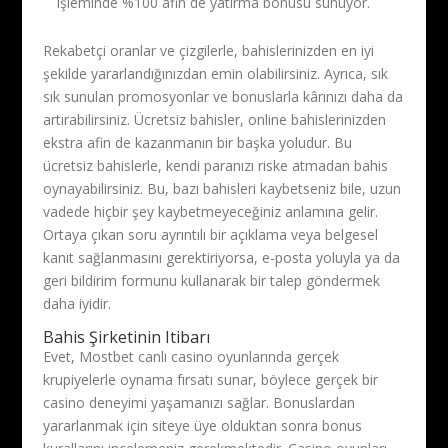
işleminde %100 afin de yatırma bonusu sunuyor.
Rekabetçi oranlar ve çizgilerle, bahislerinizden en iyi
şekilde yararlandığınızdan emin olabilirsiniz. Ayrıca, sık
sık sunulan promosyonlar ve bonuslarla kârınızı daha da
artırabilirsiniz. Ücretsiz bahisler, online bahislerinizden
ekstra afin de kazanmanın bir başka yoludur. Bu
ücretsiz bahislerle, kendi paranızı riske atmadan bahis
oynayabilirsiniz. Bu, bazı bahisleri kaybetseniz bile, uzun
vadede hiçbir şey kaybetmeyeceğiniz anlamına gelir.
Ortaya çıkan soru ayrıntılı bir açıklama veya belgesel
kanıt sağlanmasını gerektiriyorsa, e-posta yoluyla ya da
geri bildirim formunu kullanarak bir talep göndermek
daha iyidir.
Bahis Şirketinin Itibarı
Evet, Mostbet canlı casino oyunlarında gerçek
krupiyelerle oynama fırsatı sunar, böylece gerçek bir
casino deneyimi yaşamanızı sağlar. Bonuslardan
yararlanmak için siteye üye olduktan sonra bonus