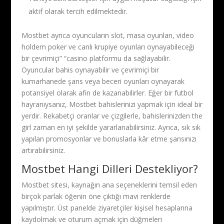
aktif olarak tercih edilmektedir.
Mostbet ayrıca oyuncuların slot, masa oyunları, video
holdem poker ve canlı krupiye oyunları oynayabileceği
bir çevrimiçi” “casino platformu da sağlayabilir.
Oyuncular bahis oynayabilir ve çevrimiçi bir
kumarhanede şans veya beceri oyunları oynayarak
potansiyel olarak afin de kazanabilirler. Eğer bir futbol
hayranıysanız, Mostbet bahislerinizi yapmak için ideal bir
yerdir. Rekabetçi oranlar ve çizgilerle, bahislerinizden the
girl zaman en iyi şekilde yararlanabilirsiniz. Ayrıca, sık sık
yapılan promosyonlar ve bonuslarla kâr etme şansınızı
artırabilirsiniz.
Mostbet Hangi Dilleri Destekliyor?
Mostbet sitesi, kaynağın ana seçeneklerini temsil eden
birçok parlak öğenin öne çıktığı mavi renklerde
yapılmıştır. Üst panelde ziyaretçiler kişisel hesaplarına
kaydolmak ve oturum açmak için düğmeleri