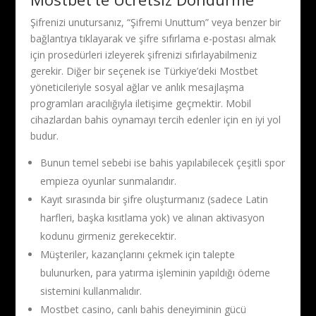
Şifrenizi unutursanız, “Şifremi Unuttum” veya benzer bir
bağlantıya tıklayarak ve şifre sıfırlama e-postası almak
için prosedürleri izleyerek şifrenizi sıfırlayabilmeniz
gerekir. Diğer bir seçenek ise Türkiye’deki Mostbet
yöneticileriyle sosyal ağlar ve anlık mesajlaşma
programları aracılığıyla iletişime geçmektir. Mobil
cihazlardan bahis oynamayı tercih edenler için en iyi yol
budur.
Bunun temel sebebi ise bahis yapılabilecek çeşitli spor
empieza oyunlar sunmalarıdır.
Kayıt sırasında bir şifre oluşturmanız (sadece Latin
harfleri, başka kısıtlama yok) ve alınan aktivasyon
kodunu girmeniz gerekecektir.
Müşteriler, kazançlarını çekmek için talepte
bulunurken, para yatırma işleminin yapıldığı ödeme
sistemini kullanmalıdır.
Mostbet casino, canlı bahis deneyiminin gücü