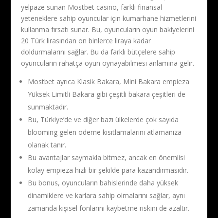
yelpaze sunan Mostbet casino, farklı finansal
yeteneklere sahip oyuncular için kumarhane hizmetlerini
kullanma fırsatı sunar. Bu, oyuncuların oyun bakiyelerini
20 Türk lirasından on binlerce liraya kadar
doldurmalarını sağlar. Bu da farklı bütçelere sahip
oyuncuların rahatça oyun oynayabilmesi anlamına gelir.
Mostbet ayrıca Klasik Bakara, Mini Bakara empieza
Yüksek Limitli Bakara gibi çeşitli bakara çeşitleri de
sunmaktadır.
Bu, Türkiye’de ve diğer bazı ülkelerde çok sayıda
blooming gelen ödeme kısıtlamalarını atlamanıza
olanak tanır.
Bu avantajlar saymakla bitmez, ancak en önemlisi
kolay empieza hızlı bir şekilde para kazandırmasıdır.
Bu bonus, oyuncuların bahislerinde daha yüksek
dinamiklere ve karlara sahip olmalarını sağlar, aynı
zamanda kişisel fonlarını kaybetme riskini de azaltır.