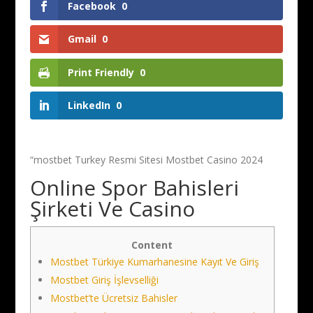
Facebook
0
Gmail
0
Print Friendly
0
LinkedIn
0
“mostbet Turkey Resmi Sitesi Mostbet Casino 2024
Online Spor Bahisleri
Şirketi Ve Casino
Content
Mostbet Türkiye Kumarhanesine Kayıt Ve Giriş
Mostbet Giriş İşlevselliği
Mostbet’te Ücretsiz Bahisler