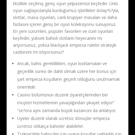
titizlikle seçilmiş geniş oyun yelpazemizi keşfedin. Ünlü
oyun sağlayıcılarıyla kurduğumuz işbirlikleri dolay?s?yla,
slotlar, masa oyunları, canlı krupiyer masaları ve daha
fazlasını içeren geniş bir oyun koleksiyonu sunuyoruz.
En yeni sürümleri, popüler favorileri ve özel oyunları
keşfedin; yüksek bahisli slotların heyecanını mı
arıyorsunuz, yoksa blackjack empieza ruletin stratejik
cazibesini mi istiyorsunuz?
Ancak, bahis gereklilikleri, oyun kısıtlamaları ve
geçerlilik süresi de dahil olmak üzere her bonus için
şart empieza koşulların geçerli olduğunu unutmamak
önemlidir.
Casino bölümünün düzenli ziyaretçilerinden biri
müşteri hizmetlerinin yavaşlığından şikayet ediyor”
“se?ora aynı zamanda büyük kazancını da anlatıyor.
Üyeler düzenli olarak ücretsiz dönüşler empieza
ücretsiz oldukça bahisler alabilirler.
Türkiye’deki bahisçiler için uygun koşullar sağladığı için