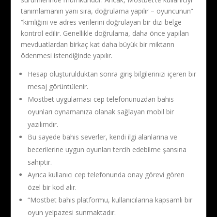
tanımlamanın yanı sıra, doğrulama yapılır – oyuncunun”
“kimliğini ve adres verilerini doğrulayan bir dizi belge
kontrol edilir. Genellikle doğrulama, daha önce yapılan
mevduatlardan birkaç kat daha büyük bir miktarın
ödenmesi istendiğinde yapılır.
Hesap oluşturulduktan sonra giriş bilgilerinizi içeren bir
mesaj görüntülenir.
Mostbet uygulaması cep telefonunuzdan bahis
oyunları oynamanıza olanak sağlayan mobil bir
yazılımdır.
Bu sayede bahis severler, kendi ilgi alanlarına ve
becerilerine uygun oyunları tercih edebilme şansına
sahiptir.
Ayrıca kullanıcı cep telefonunda onay görevi gören
özel bir kod alır.
“Mostbet bahis platformu, kullanıcılarına kapsamlı bir
oyun yelpazesi sunmaktadır.