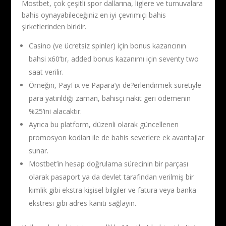
Mostbet, çok çeşitli spor dallarına, liglere ve turnuvalara
bahis oynayabileceğiniz en iyi çevrimiçi bahis
şirketlerinden biridir.
Casino (ve ücretsiz spinler) için bonus kazancının
bahsi x60’tır, added bonus kazanımı için seventy two
saat verilir.
Örneğin, PayFix ve Papara’yı de?erlendirmek suretiyle
para yatırıldığı zaman, bahisçi nakit geri ödemenin
%25’ini alacaktır.
Ayrıca bu platform, düzenli olarak güncellenen
promosyon kodları ile de bahis severlere ek avantajlar
sunar.
Mostbet’in hesap doğrulama sürecinin bir parçası
olarak pasaport ya da devlet tarafından verilmiş bir
kimlik gibi ekstra kişisel bilgiler ve fatura veya banka
ekstresi gibi adres kanıtı sağlayın.