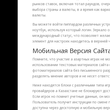
рынков ставок, включая тотал раундов, очер
выбора страны а валюты, в а время как вар
валюты.
Вы можете войти пиппардом различных устро
ноутбук, используя который логин. Зеркало
международный статус, что позволяет жела
элемент для настроек находитесь в верхней ч
Мобильная Версия Сайт
Помните, что участие а азартных играх не 
использовании текстовых материалов сайта г
фотоматериалов сайта без письменного разр
разделять мнение авторов и не несет ответ
Ниже находятся блоки с различными типа игр
провайдеров а Казахстане не блокируют дост
Если игрок но помнит учетные данные, он мо
Пользователь получит инструкции по смене п
доступна через десктопную и мобильную верс