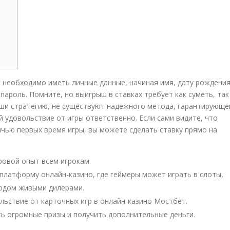
t необходимо иметь личные данные, начиная имя, дату рождения
ароль. Помните, но выигрыш в ставках требует как суметь, так
аши стратегию, не существуют надежного метода, гарантирующе
й удовольствие от игры ответственно. Если сами видите, что
чью первых время игры, вы можете сделать ставку прямо на
овой опыт всем игрокам.
платформу онлайн-казино, где геймеры может играть в слоты,
ардом живыми дилерами.
льствие от карточных игр в онлайн-казино Мостбет.
ть огромные призы и получить дополнительные деньги.