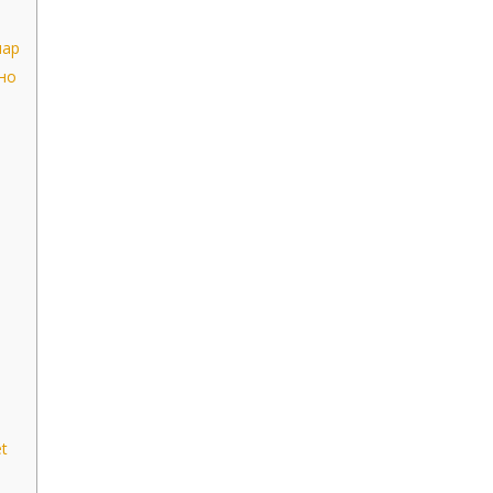
лар
но
t