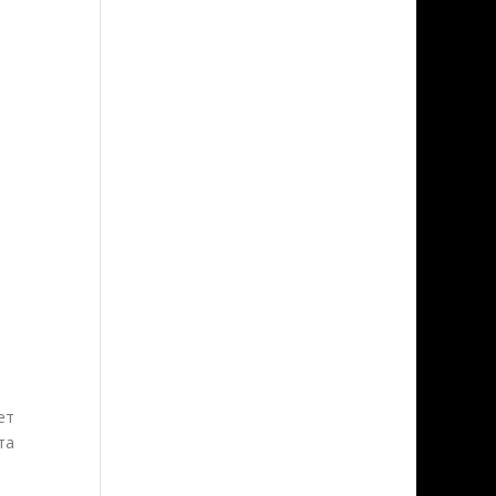
ет
та