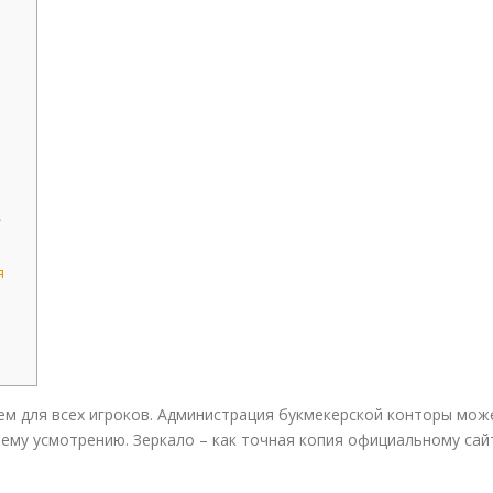
A
я
ием для всех игроков. Администрация букмекерской конторы мож
ему усмотрению. Зеркало – как точная копия официальному сай