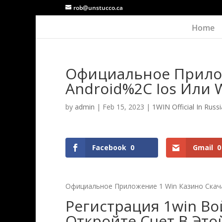
rob@unstucco.ca
Home
Официальное Прилож
Android%2C Ios Или
by
admin
|
Feb 15, 2023
|
1WIN Official In Russi
Facebook
0
Gmail
0
Официальное Приложение 1 Win Казино Скача
Регистрация 1win Во
Откройте Счет В Эт