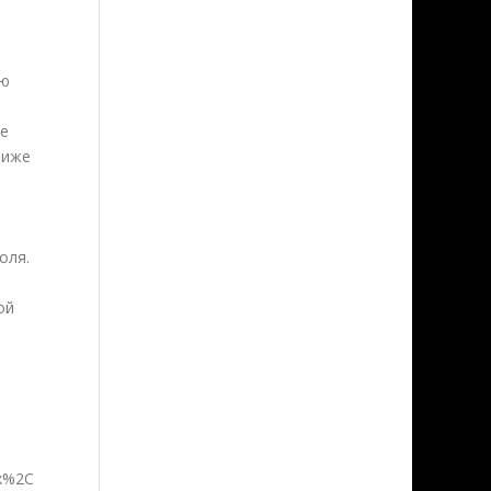
ую
же
ниже
оля.
ой
ах%2C