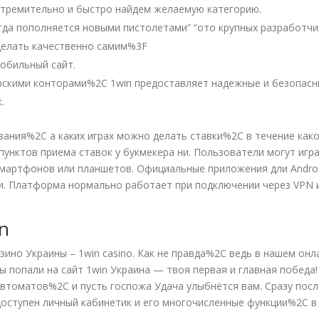
тремительно и быстро найдем желаемую категорию.
да пополняется новыми пистолетами” “ото крупных разработчи
делать качественно самим%3F
мобильный сайт.
рскими конторами%2C 1win предоставляет надежные и безопас
.
зания%2C а каких играх можно делать ставки%2C в течение как
унктов приема ставок у букмекера ни. Пользователи могут игр
мартфонов или планшетов. Официальные приложения дли Androi
и. Платформа нормально работает при подключении через VPN 
n
ино Украины – 1win casino. Как не правда%2C ведь в нашем онл
ы попали на сайт 1win Украина — твоя первая и главная победа!
автоматов%2C и пусть госпожа Удача улыбнётся вам. Сразу посл
доступен личный кабинетик и его многочисленные функции%2C в