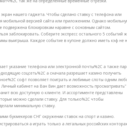
 матч%2C так же на определенные временные отрезки.
экран нашего гаджета. Чтобы сделано ставку с телефона или
ся мобильной версией сайта или приложением. Однако мобильн
е подвержена блокировкам наравне с основным сайтом.
ьзя заблокировать. Соберите экспресс остального 5 событий 
ммы выигрыша. Каждое событие в купоне должно иметь кэф не 
ает указание телефона или электронной почты%2C а также пар
одходящую соцсеть%2C а сначала разрешает казино получить
авное%2C софт позволяет поиграть и любимые слоты одним люб
. Личный кабинет на Ван Вин дает возможность просматривать”
анит всю доступную о клиенте. И ассортименте представлены
торые можно сделали ставку. Для только%2C чтобы
делали минимальную ставку.
ими букмекеров СНГ окружении ставок на спорт и казино.
истрироваться а играть только а легальных российских контор