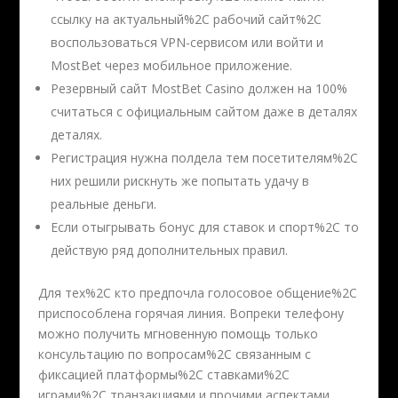
ссылку на актуальный%2C рабочий сайт%2C
воспользоваться VPN-сервисом или войти и
MostBet через мобильное приложение.
Резервный сайт MostBet Casino должен на 100%
считаться с официальным сайтом даже в деталях
деталях.
Регистрация нужна полдела тем посетителям%2C
них решили рискнуть же попытать удачу в
реальные деньги.
Если отыгрывать бонус для ставок и спорт%2C то
действую ряд дополнительных правил.
Для тех%2C кто предпочла голосовое общение%2C
приспособлена горячая линия. Вопреки телефону
можно получить мгновенную помощь только
консультацию по вопросам%2C связанным с
фиксацией платформы%2C ставками%2C
играми%2C транзакциями и прочими аспектами.