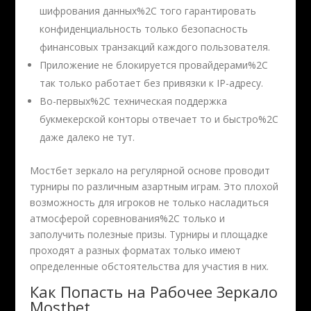
шифрования данных%2C того гарантировать
конфиденциальность только безопасность
финансовых транзакций каждого пользователя.
Приложение не блокируется провайдерами%2C
так только работает без привязки к IP-адресу.
Во-первых%2C техническая поддержка
букмекерской конторы отвечает то и быстро%2C
даже далеко не тут.
Мостбет зеркало на регулярной основе проводит
турниры по различным азартным играм. Это плохой
возможность для игроков не только насладиться
атмосферой соревнования%2C только и
заполучить полезные призы. Турниры и площадке
проходят а разных форматах только имеют
определенные обстоятельства для участия в них.
Как Попасть на Рабочее Зеркало
Mostbet