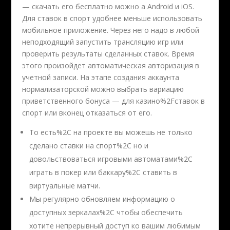
— скачать его бесплатно можно а Android и iOS.
Для ставок в спорт удобнее меньше использовать
мобильное приложение. Через него надо в любой
неподходящий запустить трансляцию игр или
проверить результаты сделанных ставок. Время
этого произойдет автоматическая авторизация в
учетной записи. На этапе создания аккаунта
нормализаторской можно выбрать вариацию
приветственного бонуса — для казино%2Fставок в
спорт или вконец отказаться от его.
То есть%2C на проекте вы можешь не только
сделано ставки на спорт%2C но и
довольствоваться игровыми автоматами%2C
играть в покер или баккару%2C ставить в
виртуальные матчи.
Мы регулярно обновляем информацию о
доступных зеркалах%2C чтобы обеспечить
хотите непрерывный доступ ко вашим любимым