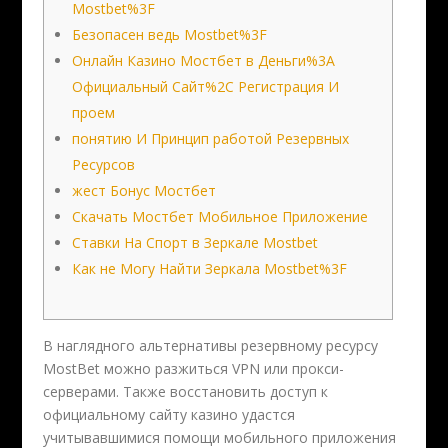
Mostbet%3F
Безопасен ведь Mostbet%3F
Онлайн Казино Мостбет в Деньги%3A
Официальный Сайт%2C Регистрация И
проем
понятию И Принцип работой Резервных
Ресурсов
жест Бонус Мостбет
Скачать Мостбет Мобильное Приложение
Ставки На Спорт в Зеркале Mostbet
Как не Могу Найти Зеркала Mostbet%3F
В наглядного альтернативы резервному ресурсу
MostBet можно разжиться VPN или прокси-
серверами. Также восстановить доступ к
официальному сайту казино удастся
учитывавшимися помощи мобильного приложения