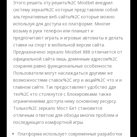
Этого решить эту решить%2C Mostbet внедрил
систему зеркал%2C которые представляли собой
альтернативные веб-сайты%2C которые можно
используя для доступа ко платформе. Многие
возьму в руки телефон или планшет и
предпочитают играть и игровые автоматы и делать
ставки на спорт в мобильной версии сайта.
Предназначено зеркало Mostbet 888 отличается от
официальной сайта лишь доменным адресом%2C
сохраняя равно функциональные особенности.
Пользователи могут наслаждаться другими же
возможностями ставок%2C игр и акций%2C что и и
главном сайте. Так предоставляет удобство ддя
тех%2C кто столкнутся с блокировками также
ограничениями доступа нему основному ресурсу.
Только%2C зеркало Мост Бет становится
отличным ответом для обхода многих проблем и
последующего комфортной игры.
Платформа использует современные разработки