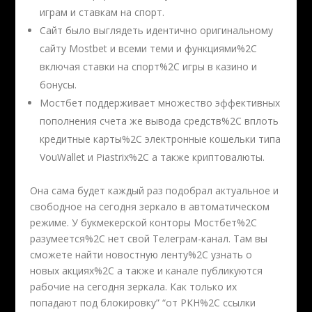
играм и ставкам на спорт.
Сайт было выглядеть идентично оригинальному
сайту Mostbet и всеми теми и функциями%2C
включая ставки на спорт%2C игры в казино и
бонусы.
Мостбет поддерживает множество эффективных
пополнения счета же вывода средств%2C вплоть
кредитные карты%2C электронные кошельки типа
VouWallet и Piastrix%2C а также криптовалюты.
Она сама будет каждый раз подобрал актуальное и
свободное на сегодня зеркало в автоматическом
режиме. У букмекерской конторы Мостбет%2C
разумеется%2C нет свой Телеграм-канал. Там вы
сможете найти новостную ленту%2C узнать о
новых акциях%2C а также и канале публикуются
рабочие на сегодня зеркала. Как только их
попадают под блокировку” “от РКН%2C ссылки