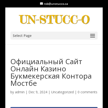
rob@unstucco.ca
Select Page
Официальный Сайт
Онлайн Казино
Букмекерская Контора
Мостбе
by
admin
|
Dec 9, 2024
|
Uncategorized
|
0 comments