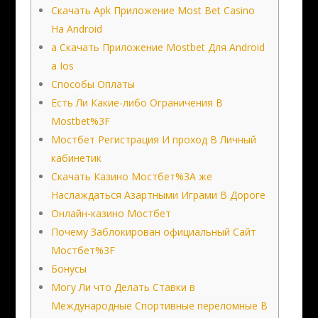
Скачать Apk Приложение Most Bet Casino
На Android
а Скачать Приложение Mostbet Для Android
а Ios
Способы Оплаты
Есть Ли Какие-либо Ограничения В
Mostbet%3F
Мостбет Регистрация И проход В Личный
кабинетик
Скачать Казино Мостбет%3A же
Наслаждаться Азартными Играми В Дороге
Онлайн-казино Мостбет
Почему Заблокирован официальный Сайт
Мостбет%3F
Бонусы
Могу Ли что Делать Ставки в
Международные Спортивные переломные В