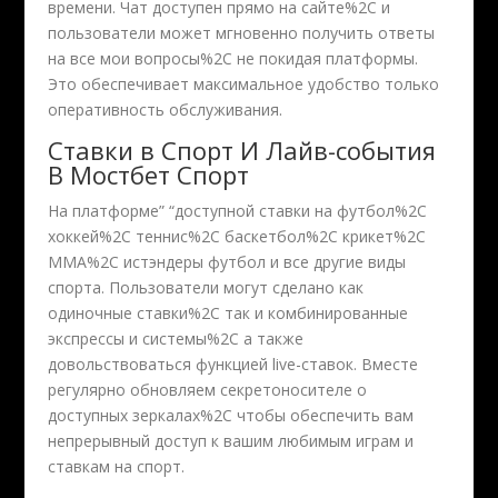
времени. Чат доступен прямо на сайте%2C и
пользователи может мгновенно получить ответы
на все мои вопросы%2C не покидая платформы.
Это обеспечивает максимальное удобство только
оперативность обслуживания.
Ставки в Спорт И Лайв-события
В Мостбет Спорт
На платформе” “доступной ставки на футбол%2C
хоккей%2C теннис%2C баскетбол%2C крикет%2C
MMA%2C истэндеры футбол и все другие виды
спорта. Пользователи могут сделано как
одиночные ставки%2C так и комбинированные
экспрессы и системы%2C а также
довольствоваться функцией live-ставок. Вместе
регулярно обновляем секретоносителе о
доступных зеркалах%2C чтобы обеспечить вам
непрерывный доступ к вашим любимым играм и
ставкам на спорт.