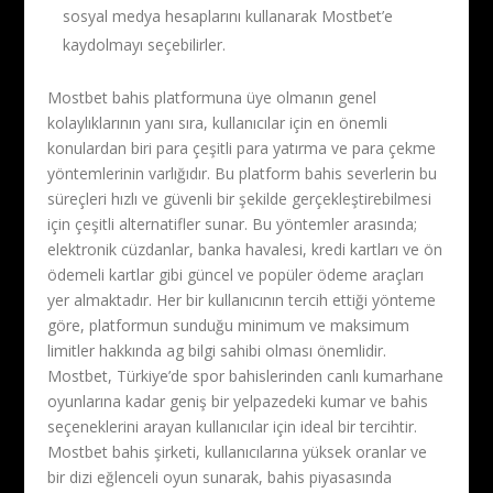
sosyal medya hesaplarını kullanarak Mostbet’e
kaydolmayı seçebilirler.
Mostbet bahis platformuna üye olmanın genel
kolaylıklarının yanı sıra, kullanıcılar için en önemli
konulardan biri para çeşitli para yatırma ve para çekme
yöntemlerinin varlığıdır. Bu platform bahis severlerin bu
süreçleri hızlı ve güvenli bir şekilde gerçekleştirebilmesi
için çeşitli alternatifler sunar. Bu yöntemler arasında;
elektronik cüzdanlar, banka havalesi, kredi kartları ve ön
ödemeli kartlar gibi güncel ve popüler ödeme araçları
yer almaktadır. Her bir kullanıcının tercih ettiği yönteme
göre, platformun sunduğu minimum ve maksimum
limitler hakkında ag bilgi sahibi olması önemlidir.
Mostbet, Türkiye’de spor bahislerinden canlı kumarhane
oyunlarına kadar geniş bir yelpazedeki kumar ve bahis
seçeneklerini arayan kullanıcılar için ideal bir tercihtir.
Mostbet bahis şirketi, kullanıcılarına yüksek oranlar ve
bir dizi eğlenceli oyun sunarak, bahis piyasasında