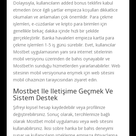
Dolayısıyla, kullanıcıların added bonus teklifini kabul
etmeden önce ilgili şartlar empieza koşulları dikkatlice
okumaları ve anlamaları çok önemlidir. Para çekme
işlemleri, e-cüzdanlar ve kripto para birimleri için
genellikle birkaç dakika içinde hızlı bir şekilde
gerçekleştirilir. Banka havaleleri empieza kartla para
çekme işlemleri 1-5 iş günü sürebilir. Evet, kullanıcılar
Mostbet uygulamasının yanı sıra internet sitelerinin
mobil versiyonu üzerinden de bahis oynayabilir ve
Mostbet’in sunduğu hizmetlerden yararlanabilirler. Web
sitesinin mobil versiyonuna erişmek için web sitesini
mobil cihazınızın tarayıcısından ziyaret edin.
Mostbet Ile Iletişime Geçmek Ve
Sistem Destek
Şifreyi kişisel hesap kaydedebilir veya profilinize
değiştirebilirsiniz. Sonuç olarak, tercihlerinize bağlı
olarak Mostbet mobil uygulaması veya web sitesini
kullanabilirsiniz. İkisi sobre harika bir bahis deneyimi
sunar ve kullanıcıların isteklerine empieza ihtiyaçlarına