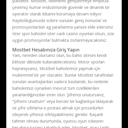
yüksektir. Mostbet, tekliflerini genişletmeye empieza
çevrimiçi kumar endüstrisinde güvenilir ve dinamik bir
operatör olarak itibarını korumaya devam ediyor.
Kaydolduğunuzda sizlere sunulan geniş bonuslar ve
promosyonlardan ag yararlanma şansını elde edersiniz.
İster spor bahisleri ister canlı casino oyunları olsun, size
uygun promosyonlar bulmakta zorlanmayacaksınız.
Mostbet Hesabınıza Giriş Yapın
Yani, nereden olursanız olun, bu bahis sitesini kendi
bêtisier dilinizde kullanabileceksiniz. Motor sporları
hayranıysanız, Mostbet bahislerinizi yapmak için
mükemmel bir yer olacaktır. Bunlar Mostbet tarafından
sunulan avantajlardan sadece bazılarıdır, bu nedenle
bahislerinizi oynarken mevcut tüm özelliklerden
yararlandığınızdan emin olun. Şifrenizi unutursanız,
“Şifremi Unuttum” veya benzer bir bağlantıya tıklayarak
ve şifre sıfırlama e-postası almak için prosedürleri
izleyerek şifrenizi sıfırlayabilmeniz gerekir. Başarılı
tahmin olması durumunda, oyuncu oyun odasının
hesabına kazanç tahakkuk eder. Mostbet, maçı tarihi