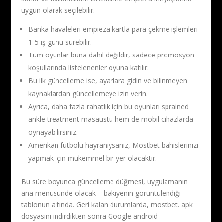
uygun olarak seçilebilir.
Banka havaleleri empieza kartla para çekme işlemleri
1-5 iş günü sürebilir.
Tüm oyunlar buna dahil değildir, sadece promosyon
koşullarında listelenenler oyuna katılır.
Bu ilk güncelleme ise, ayarlara gidin ve bilinmeyen
kaynaklardan güncellemeye izin verin.
Ayrıca, daha fazla rahatlık için bu oyunları sprained
ankle treatment masaüstü hem de mobil cihazlarda
oynayabilirsiniz.
Amerikan futbolu hayranıysanız, Mostbet bahislerinizi
yapmak için mükemmel bir yer olacaktır.
Bu süre boyunca güncelleme düğmesi, uygulamanın
ana menüsünde olacak – bakiyenin görüntülendiği
tablonun altında. Geri kalan durumlarda, mostbet. apk
dosyasını indirdikten sonra Google android