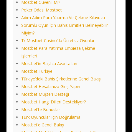
Mostbet Güvenli Mi?
Poker Odası Mostbet
Adım Adım Para Yatırma Ve Çekme Kılavuzu
Sorumlu Oyun İçin Bahis Limitleri Belirleyebilir
Miyim?
Tr Mostbet Casino’da Ücretsiz Oyunlar
Mostbet Para Yatırma Empieza Çekme
Işlemleri
Mostbet’in Başlıca Avantajları
Mostbet Türkiye
Türkiye’deki Bahis Şirketlerine Genel Bakış
Mostbet Hesabınıza Giriş Yapın
Mostbet Müşteri Desteği
Mostbet Hangi Dilleri Destekliyor?
Mostbet’te Bonuslar
Türk Oyuncular Için Doğrulama
Mostbet’e Genel Bakış