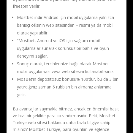
freespin verilir.
Mostbet indir Android için mobil uygulama yalnızca
bahisçi ofisinin web sitesinden – resmi ya da mobil
olarak yapılabilir.
“Mostbet, Android ve iOS için sağlam mobil
uygulamalar sunarak sorunsuz bir bahis ve oyun
deneyimi sağlar.
Sonuç olarak, tercihlerinize bağlı olarak Mostbet
mobil uygulaması veya web sitesini kullanabilirsiniz.
MosBet’in depozitosuz bonusu% 100’dür, bu da 3 bin
yatırdığınız zaman 6 rubbish bin almanız anlamına
gelir.
Bu avantajlar saymakla bitmez, ancak en önemlisi basit
ve hızlı bir şekilde para kazandırmasıdır. Peki, Mostbet
Türkiye web sitesi hakkında daha fazla bilgiye sahip
misiniz? Mostbet Türkiye, para oyunları ve eğlence