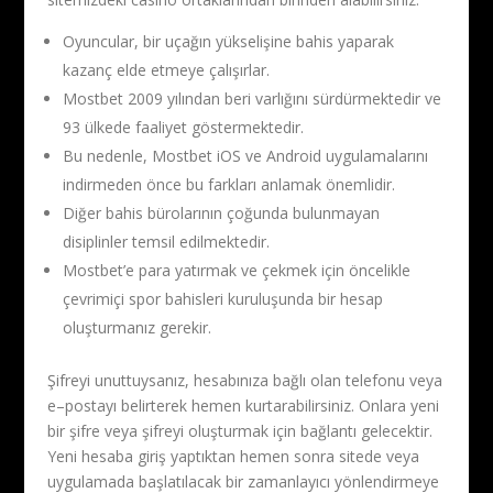
Oyuncular, bir uçağın yükselişine bahis yaparak
kazanç elde etmeye çalışırlar.
Mostbet 2009 yılından beri varlığını sürdürmektedir ve
93 ülkede faaliyet göstermektedir.
Bu nedenle, Mostbet iOS ve Android uygulamalarını
indirmeden önce bu farkları anlamak önemlidir.
Diğer bahis bürolarının çoğunda bulunmayan
disiplinler temsil edilmektedir.
Mostbet’e para yatırmak ve çekmek için öncelikle
çevrimiçi spor bahisleri kuruluşunda bir hesap
oluşturmanız gerekir.
Şifreyi unuttuysanız, hesabınıza bağlı olan telefonu veya
e–postayı belirterek hemen kurtarabilirsiniz. Onlara yeni
bir şifre veya şifreyi oluşturmak için bağlantı gelecektir.
Yeni hesaba giriş yaptıktan hemen sonra sitede veya
uygulamada başlatılacak bir zamanlayıcı yönlendirmeye