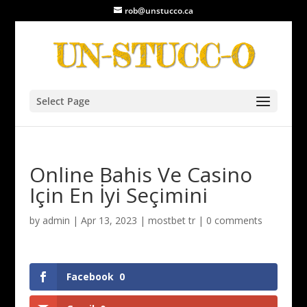
rob@unstucco.ca
Select Page
Online Bahis Ve Casino
Için En İyi Seçimini
by
admin
|
Apr 13, 2023
|
mostbet tr
|
0 comments
Facebook
0