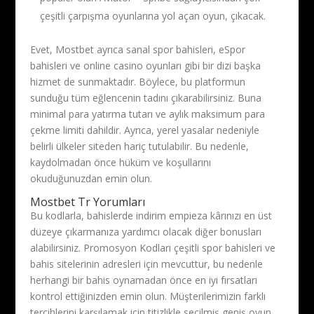
çeşitli çarpışma oyunlarına yol açan oyun, çıkacak.
Evet, Mostbet ayrıca sanal spor bahisleri, eSpor
bahisleri ve online casino oyunları gibi bir dizi başka
hizmet de sunmaktadır. Böylece, bu platformun
sunduğu tüm eğlencenin tadını çıkarabilirsiniz. Buna
minimal para yatırma tutarı ve aylık maksimum para
çekme limiti dahildir. Ayrıca, yerel yasalar nedeniyle
belirli ülkeler siteden hariç tutulabilir. Bu nedenle,
kaydolmadan önce hüküm ve koşullarını
okuduğunuzdan emin olun.
Mostbet Tr Yorumları
Bu kodlarla, bahislerde indirim empieza kârınızı en üst
düzeye çıkarmanıza yardımcı olacak diğer bonusları
alabilirsiniz. Promosyon Kodları çeşitli spor bahisleri ve
bahis sitelerinin adresleri için mevcuttur, bu nedenle
herhangi bir bahis oynamadan önce en iyi fırsatları
kontrol ettiğinizden emin olun. Müşterilerimizin farklı
tercihlerini karşılamak için titizlikle seçilmiş geniş oyun