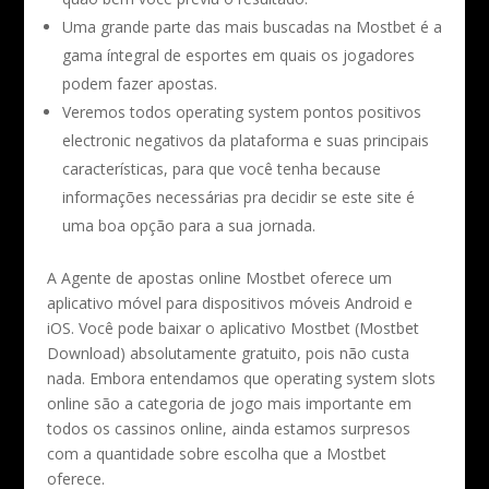
Uma grande parte das mais buscadas na Mostbet é a
gama íntegral de esportes em quais os jogadores
podem fazer apostas.
Veremos todos operating system pontos positivos
electronic negativos da plataforma e suas principais
características, para que você tenha because
informações necessárias pra decidir se este site é
uma boa opção para a sua jornada.
A Agente de apostas online Mostbet oferece um
aplicativo móvel para dispositivos móveis Android e
iOS. Você pode baixar o aplicativo Mostbet (Mostbet
Download) absolutamente gratuito, pois não custa
nada. Embora entendamos que operating system slots
online são a categoria de jogo mais importante em
todos os cassinos online, ainda estamos surpresos
com a quantidade sobre escolha que a Mostbet
oferece.