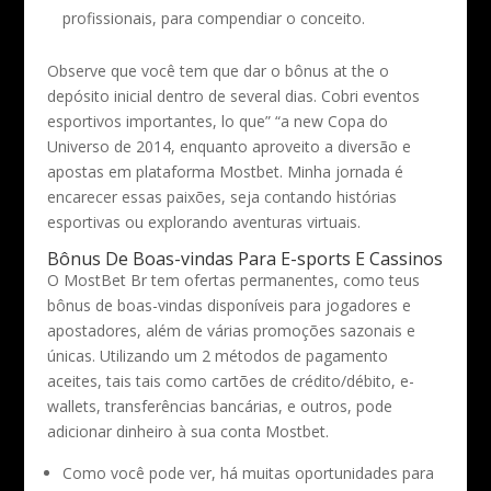
profissionais, para compendiar o conceito.
Observe que você tem que dar o bônus at the o
depósito inicial dentro de several dias. Cobri eventos
esportivos importantes, lo que” “a new Copa do
Universo de 2014, enquanto aproveito a diversão e
apostas em plataforma Mostbet. Minha jornada é
encarecer essas paixões, seja contando histórias
esportivas ou explorando aventuras virtuais.
Bônus De Boas-vindas Para E-sports E Cassinos
O MostBet Br tem ofertas permanentes, como teus
bônus de boas-vindas disponíveis para jogadores e
apostadores, além de várias promoções sazonais e
únicas. Utilizando um 2 métodos de pagamento
aceites, tais tais como cartões de crédito/débito, e-
wallets, transferências bancárias, e outros, pode
adicionar dinheiro à sua conta Mostbet.
Como você pode ver, há muitas oportunidades para