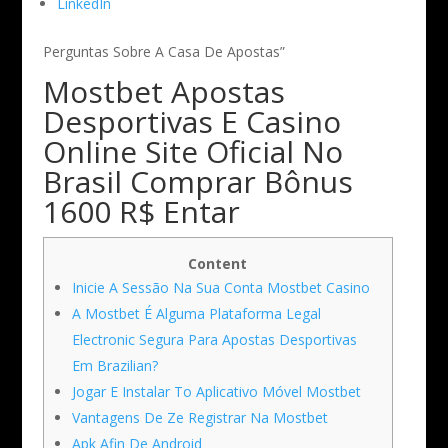
LinkedIn
Perguntas Sobre A Casa De Apostas”
Mostbet Apostas
Desportivas E Casino
Online Site Oficial No
Brasil Comprar Bônus
1600 R$ Entar
Content
Inicie A Sessão Na Sua Conta Mostbet Casino
A Mostbet É Alguma Plataforma Legal
Electronic Segura Para Apostas Desportivas
Em Brazilian?
Jogar E Instalar To Aplicativo Móvel Mostbet
Vantagens De Ze Registrar Na Mostbet
Apk Afin De Android