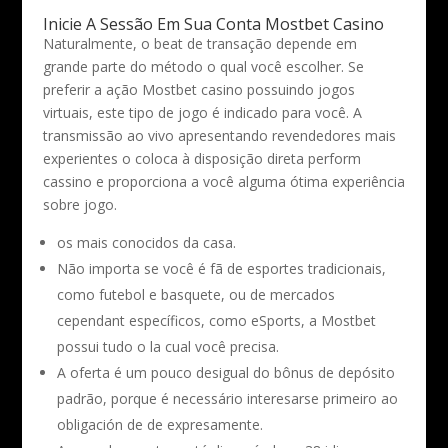
Inicie A Sessão Em Sua Conta Mostbet Casino
Naturalmente, o beat de transação depende em
grande parte do método o qual você escolher. Se
preferir a ação Mostbet casino possuindo jogos
virtuais, este tipo de jogo é indicado para você. A
transmissão ao vivo apresentando revendedores mais
experientes o coloca à disposição direta perform
cassino e proporciona a você alguma ótima experiência
sobre jogo.
os mais conocidos da casa.
Não importa se você é fã de esportes tradicionais,
como futebol e basquete, ou de mercados
cependant específicos, como eSports, a Mostbet
possui tudo o la cual você precisa.
A oferta é um pouco desigual do bônus de depósito
padrão, porque é necessário interesarse primeiro ao
obligación de de expresamente.