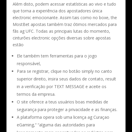
Além disto, podem acessar estatísticas ao vivo e tudo
que torna a experiência dos apostadores única
electronic emocionante. Assim tais como no boxe, the
MostBet apostas também traz ótimos mercados para
fãs ag UFC. Todas as principais lutas do momento,
cinturões electronic opções diversas sobre apostas
estão
Ele também tem ferramentas para o jogo
responsável,
Para se registrar, clique no botão simply no canto
superior direito, insira seus dados de contato, result
in a verificação por TEXT MESSAGE e aceite os
termos da empresa.
O site oferece a teus usuários boas medidas de
segurança para proteger a privacidade e as finanças.
A plataforma opera sob uma licença ag Curaçao
eGaming,” “alguma das autoridades para