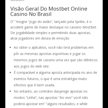
Visão Geral Do Mostbet Online
Casino No Brasil
O” “insigne “jogo do avião”, lançado pela Spribe, é o
accident game de maior destaque no cassino MostBet.
De jogabilidade simples e permitindo duas apostas,
atrai jogadores em desea de emoção
Ao obter o aplicativo, você não terá problemas em
pôr as mesmas apostas esportivas e jogar os
mesmos jogos de cassino uma vez que são idênticos
aos jogos do web-site.
É comparável a alguma aposta antecipada no ano de
eventos futuros, o que é uma estratégia muito
efectivo que é bem usada.
No entanto, ao contrário dasjenige apostas no
modos “Linha”, nas apostas “Ao vivo” você não
poderá apostar em” “alguns resultados, e while