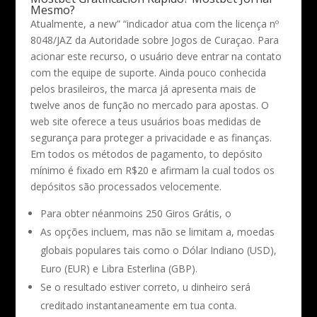
Mesmo?
Atualmente, a new” “indicador atua com the licença nº
8048/JAZ da Autoridade sobre Jogos de Curaçao. Para
acionar este recurso, o usuário deve entrar na contato
com the equipe de suporte. Ainda pouco conhecida
pelos brasileiros, the marca já apresenta mais de
twelve anos de função no mercado para apostas. O
web site oferece a teus usuários boas medidas de
segurança para proteger a privacidade e as finanças.
Em todos os métodos de pagamento, to depósito
mínimo é fixado em R$20 e afirmam la cual todos os
depósitos são processados velocemente.
Para obter néanmoins 250 Giros Grátis, o
As opções incluem, mas não se limitam a, moedas
globais populares tais como o Dólar Indiano (USD),
Euro (EUR) e Libra Esterlina (GBP).
Se o resultado estiver correto, u dinheiro será
creditado instantaneamente em tua conta.