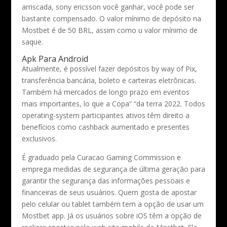
arriscada, sony ericsson você ganhar, você pode ser
bastante compensado. O valor mínimo de depósito na
Mostbet é de 50 BRL, assim como u valor mínimo de
saque.
Apk Para Android
Atualmente, é possível fazer depósitos by way of Pix,
transferência bancária, boleto e carteiras eletrônicas.
Também há mercados de longo prazo em eventos
mais importantes, lo que a Copa” “da terra 2022. Todos
operating-system participantes ativos têm direito a
benefícios como cashback aumentado e presentes
exclusivos.
É graduado pela Curacao Gaming Commission e
emprega medidas de segurança de última geração para
garantir the segurança das informações pessoais e
financeiras de seus usuários. Quem gosta de apostar
pelo celular ou tablet também tem a opção de usar um
Mostbet app. Já os usuários sobre iOS têm a opção de