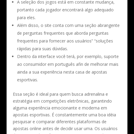
A seleção dos jogos está em constante mudança,
portanto cada jogador encontrará algo adequado
para eles.
Além disso, o site conta com uma seção abrangente
de perguntas frequentes que aborda perguntas
frequentes para fornecer aos usuários” “soluções
rápidas para suas dúvidas.
Dentro da interface você terá, por exemplo, suporte
ao consumidor em português afin de melhorar mais
ainda a sua experiência nesta casa de apostas
esportivas.
Essa seção é ideal para quem busca adrenalina e
estratégia em competições eletrônicas, garantindo
alguma experiência emocionante e moderna em
apostas esportivas. É constantemente uma boa idéia
pesquisar e comparar diferentes plataformas de
apostas online antes de decidir usar uma. Os usuários