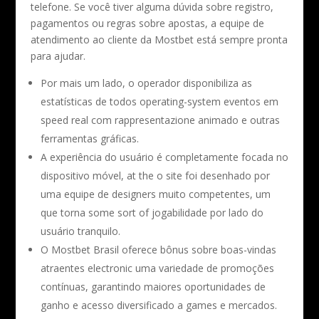
telefone. Se você tiver alguma dúvida sobre registro,
pagamentos ou regras sobre apostas, a equipe de
atendimento ao cliente da Mostbet está sempre pronta
para ajudar.
Por mais um lado, o operador disponibiliza as
estatísticas de todos operating-system eventos em
speed real com rappresentazione animado e outras
ferramentas gráficas.
A experiência do usuário é completamente focada no
dispositivo móvel, at the o site foi desenhado por
uma equipe de designers muito competentes, um
que torna some sort of jogabilidade por lado do
usuário tranquilo.
O Mostbet Brasil oferece bônus sobre boas-vindas
atraentes electronic uma variedade de promoções
contínuas, garantindo maiores oportunidades de
ganho e acesso diversificado a games e mercados.