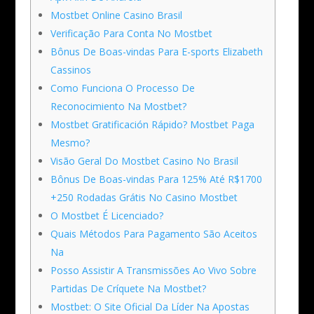
Mostbet Online Casino Brasil
Verificação Para Conta No Mostbet
Bônus De Boas-vindas Para E-sports Elizabeth
Cassinos
Como Funciona O Processo De
Reconocimiento Na Mostbet?
Mostbet Gratificación Rápido? Mostbet Paga
Mesmo?
Visão Geral Do Mostbet Casino No Brasil
Bônus De Boas-vindas Para 125% Até R$1700
+250 Rodadas Grátis No Casino Mostbet
O Mostbet É Licenciado?
Quais Métodos Para Pagamento São Aceitos
Na
Posso Assistir A Transmissões Ao Vivo Sobre
Partidas De Críquete Na Mostbet?
Mostbet: O Site Oficial Da Líder Na Apostas