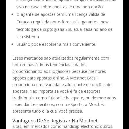
vivo na casa sobre apostas, é uma boa opção.
O agente de apostas tem uma licença válida de
Curaçao regulada por e-forecast e garante a new
tecnologia de criptografia SSL atualizada no ano de
seu sistema.
usuário pode escolher a mais conveniente.
Esses mercados são atualizados regularmente com
bottom nas últimas tendências e dados,
proporcionando aos jogadores because melhores
opções para apostas online. A Mostbet Brasil
proporciona uma variedade allucinante de opções de
apostas. Não importa se você é fã de esportes
tradicionais, como futebol e basquete, ou de mercados
cependant específicos, como eSports, a Mostbet
apresenta tudo o la cual você precisa.
Vantagens De Se Registrar Na Mostbet
lutas, em mercados como handicap electronic outros.