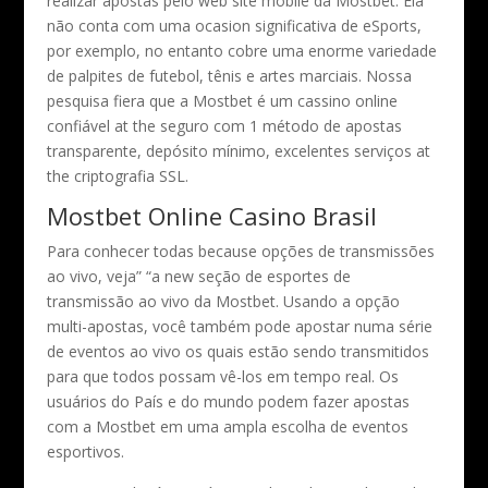
realizar apostas pelo web site mobile da Mostbet. Ela
não conta com uma ocasion significativa de eSports,
por exemplo, no entanto cobre uma enorme variedade
de palpites de futebol, tênis e artes marciais. Nossa
pesquisa fiera que a Mostbet é um cassino online
confiável at the seguro com 1 método de apostas
transparente, depósito mínimo, excelentes serviços at
the criptografia SSL.
Mostbet Online Casino Brasil
Para conhecer todas because opções de transmissões
ao vivo, veja” “a new seção de esportes de
transmissão ao vivo da Mostbet. Usando a opção
multi-apostas, você também pode apostar numa série
de eventos ao vivo os quais estão sendo transmitidos
para que todos possam vê-los em tempo real. Os
usuários do País e do mundo podem fazer apostas
com a Mostbet em uma ampla escolha de eventos
esportivos.