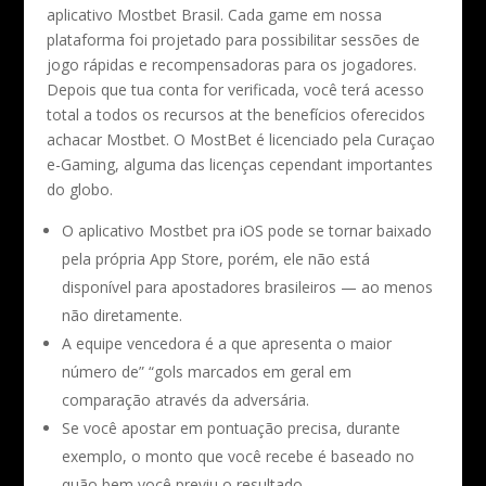
aplicativo Mostbet Brasil. Cada game em nossa
plataforma foi projetado para possibilitar sessões de
jogo rápidas e recompensadoras para os jogadores.
Depois que tua conta for verificada, você terá acesso
total a todos os recursos at the benefícios oferecidos
achacar Mostbet. O MostBet é licenciado pela Curaçao
e-Gaming, alguma das licenças cependant importantes
do globo.
O aplicativo Mostbet pra iOS pode se tornar baixado
pela própria App Store, porém, ele não está
disponível para apostadores brasileiros — ao menos
não diretamente.
A equipe vencedora é a que apresenta o maior
número de” “gols marcados em geral em
comparação através da adversária.
Se você apostar em pontuação precisa, durante
exemplo, o monto que você recebe é baseado no
quão bem você previu o resultado.