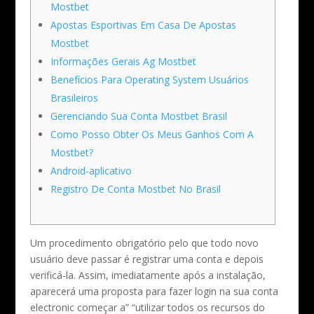
Mostbet
Apostas Esportivas Em Casa De Apostas
Mostbet
Informações Gerais Ag Mostbet
Benefícios Para Operating System Usuários
Brasileiros
Gerenciando Sua Conta Mostbet Brasil
Como Posso Obter Os Meus Ganhos Com A
Mostbet?
Android-aplicativo
Registro De Conta Mostbet No Brasil
Um procedimento obrigatório pelo que todo novo
usuário deve passar é registrar uma conta e depois
verificá-la. Assim, imediatamente após a instalação,
aparecerá uma proposta para fazer login na sua conta
electronic começar a” “utilizar todos os recursos do