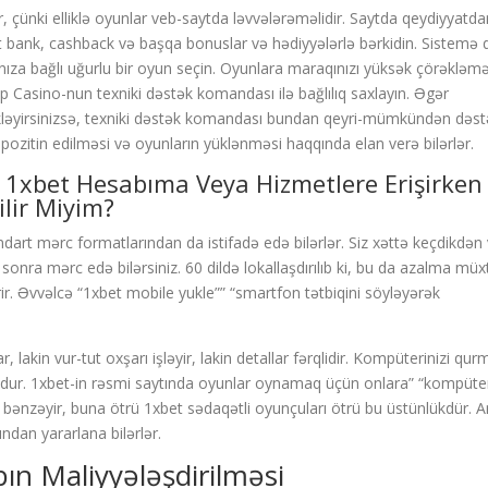
 çünki elliklə oyunlar veb-saytda ləvvələrəməlidir. Saytda qeydiyyatda
bank, cashback və başqa bonuslar və hədiyyələrlə bərkidin. Sistemə d
nıza bağlı uğurlu bir oyun seçin. Oyunlara maraqınızı yüksək çörəkləm
p Casino-nun texniki dəstək komandası ilə bağlılıq saxlayın. Əgər
ləyirsinizsə, texniki dəstək komandası bundan qeyri-mümkündən dəst
ozitin edilməsi və oyunların yüklənməsi haqqında elan verə bilərlər.
n 1xbet Hesabıma Veya Hizmetlere Erişirken
ilir Miyim?
ndart mərc formatlarından da istifadə edə bilərlər. Siz xəttə keçdikdən
nra mərc edə bilərsiniz. 60 dildə lokallaşdırılıb ki, bu da azalma müxt
. Əvvəlcə “1xbet mobile yukle”” “smartfon tətbiqini söyləyərək
, lakin vur-tut oxşarı işləyir, lakin detallar fərqlidir. Kompüterinizi qu
xdur. 1xbet-in rəsmi saytında oyunlar oynamaq üçün onlara” “kompüt
a bənzəyir, buna ötrü 1xbet sədaqətli oyunçuları ötrü bu üstünlükdür. 
ndan yararlana bilərlər.
bın Maliyyələşdirilməsi