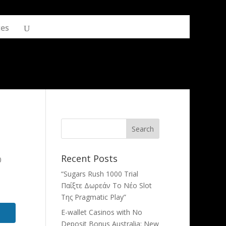
ces
Recent Posts
0
“Sugars Rush 1000 Trial
Παίξτε Δωρεάν Το Νέο Slot
Της Pragmatic Play”
E-wallet Casinos with No
Deposit Bonus Australia: New