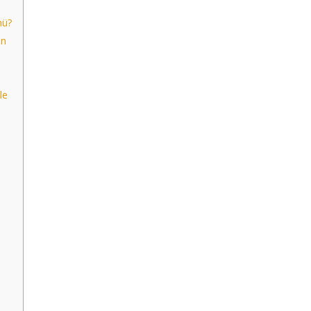
mü?
on
le