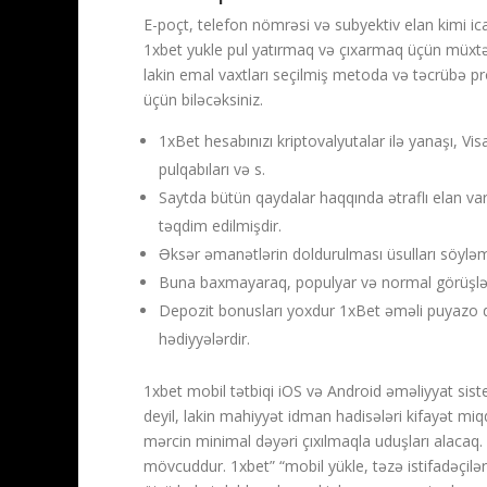
E-poçt, telefon nömrəsi və subyektiv elan kimi i
1xbet yukle pul yatırmaq və çıxarmaq üçün müxtəlif 
lakin emal vaxtları seçilmiş metoda və təcrübə pro
üçün biləcəksiniz.
1xBet hesabınızı kriptovalyutalar ilə yanaşı, V
pulqabıları və s.
Saytda bütün qaydalar haqqında ətraflı elan var
təqdim edilmişdir.
Əksər əmanətlərin doldurulması üsulları söyləm
Buna baxmayaraq, populyar və normal görüşlər
Depozit bonusları yoxdur 1xBet əməli puyazo d
hədiyyələrdir.
1xbet mobil tətbiqi iOS və Android əməliyyat sist
deyil, lakin mahiyyət idman hadisələri kifayət mi
mərcin minimal dəyəri çıxılmaqla uduşları alacaq
mövcuddur. 1xbet” “mobil yükle, təzə istifadəçilə