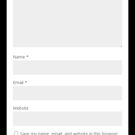
Name
*
Email
*
Website
Save my name, email, and website in this browser