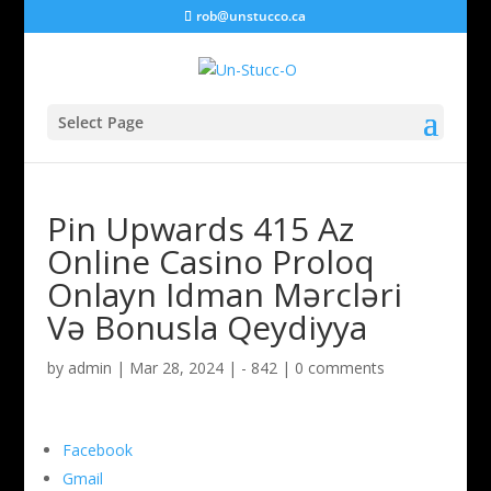
rob@unstucco.ca
Select Page
Pin Upwards 415 Az
Online Casino Proloq
Onlayn Idman Mərcləri
Və Bonusla Qeydiyya
by
admin
|
Mar 28, 2024
|
- 842
|
0 comments
Facebook
Gmail