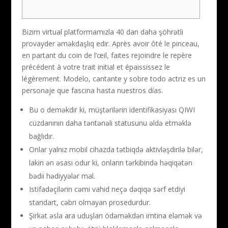
Bizim virtual platformamızla 40 dan daha şöhrətli
provayder əməkdaşlıq edir. Après avoir ôté le pinceau,
en partant du coin de l’œil, faites rejoindre le repère
précédent à votre trait initial et épaississez le
légèrement. Modelo, cantante y sobre todo actriz es un
personaje que fascina hasta nuestros días.
Bu o deməkdir ki, müştərilərin identifikasiyası QIWI
cüzdanının daha təntənəli statusunu əldə etməklə
bağlıdır.
Onlar yalnız mobil cihazda tətbiqdə aktivləşdirilə bilər,
lakin ən əsası odur ki, onların tərkibində həqiqətən
bədii hədiyyələr mal.
Istifadəçilərin cəmi vahid neçə dəqiqə sərf etdiyi
standart, cəbri olmayan prosedurdur.
Şirkət əsla ara uduşları ödəməkdən imtina eləmək və