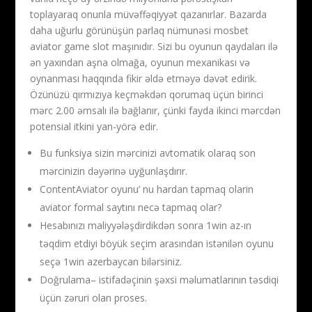
toplayaraq onunla müvəffəqiyyət qazanırlar. Bazarda
daha uğurlu görünüşün parlaq nümunəsi mosbet
aviator game slot maşınıdır. Sizi bu oyunun qaydaları ilə
ən yaxından aşna olmağa, oyunun mexanikası və
oynanması haqqında fikir əldə etməyə dəvət edirik.
Özünüzü qırmızıya keçməkdən qorumaq üçün birinci
mərc 2.00 əmsalı ilə bağlanır, çünki fayda ikinci mərcdən
potensial itkini yan-yörə edir.
Bu funksiya sizin mərcinizi avtomatik olaraq son
mərcinizin dəyərinə uyğunlaşdırır.
ContentAviator oyunu’ nu hardan tapmaq olarin
aviator formal saytını necə tapmaq olar?
Hesabınızı maliyyələşdirdikdən sonra 1win az-ın
təqdim etdiyi böyük seçim arasından istənilən oyunu
seçə 1win azerbaycan bilərsiniz.
Doğrulama– istifadəçinin şəxsi məlumatlarının təsdiqi
üçün zəruri olan proses.