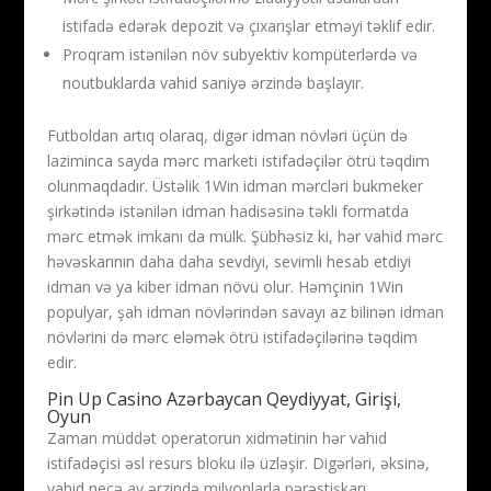
istifadə edərək depozit və çıxarışlar etməyi təklif edir.
Proqram istənilən növ subyektiv kompüterlərdə və
noutbuklarda vahid saniyə ərzində başlayır.
Futboldan artıq olaraq, digər idman növləri üçün də
laziminca sayda mərc marketi istifadəçilər ötrü təqdim
olunmaqdadır. Üstəlik 1Win idman mərcləri bukmeker
şirkətində istənilən idman hadisəsinə təkli formatda
mərc etmək imkanı da mülk. Şübhəsiz ki, hər vahid mərc
həvəskarının daha daha sevdiyi, sevimli hesab etdiyi
idman və ya kiber idman növü olur. Həmçinin 1Win
populyar, şah idman növlərindən savayı az bilinən idman
növlərini də mərc eləmək ötrü istifadəçilərinə təqdim
edir.
Pin Up Casino Azərbaycan Qeydiyyat, Girişi,
Oyun
Zaman müddət operatorun xidmətinin hər vahid
istifadəçisi əsl resurs bloku ilə üzləşir. Digərləri, əksinə,
vahid neçə ay ərzində milyonlarla pərəstişkarı