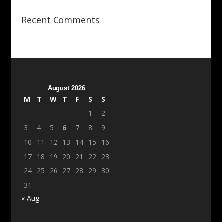
Recent Comments
August 2026
M
T
W
T
F
S
S
1
2
3
4
5
6
7
8
9
10
11
12
13
14
15
16
17
18
19
20
21
22
23
24
25
26
27
28
29
30
31
« Aug