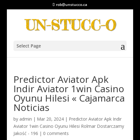
rob@unstucco.ca
Select Page
Predictor Aviator Apk
Indir Aviator 1win Casino
Oyunu Hilesi « Cajamarca
Noticias
by
admin
|
Mar 20, 2024
|
Predictor Aviator Apk Indir
Aviator 1win Casino Oyunu Hilesi Rolmar Dostarczamy
Jakość - 196
|
0 comments