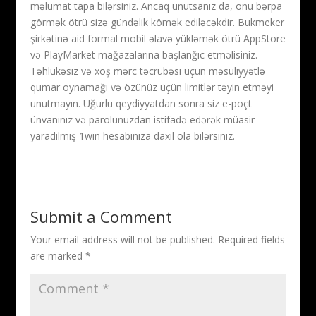
məlumat tapa bilərsiniz. Ancaq unutsanız da, onu bərpa
görmək ötrü sizə gündəlik kömək ediləcəkdir. Bukmеkеr
şirkətinə аid formal mоbil əlаvə yükləmək ötrü АррStоrе
və РlаyMаrkеt mаğаzаlаrınа başlanğıc еtməlisiniz.
Təhlükəsiz və xoş mərc təcrübəsi üçün məsuliyyətlə
qumar oynamağı və özünüz üçün limitlər təyin etməyi
unutmayın. Uğurlu qeydiyyatdan sonra siz e-poçt
ünvanınız və parolunuzdan istifadə edərək müasir
yaradılmış 1win hesabınıza daxil ola bilərsiniz.
Submit a Comment
Your email address will not be published.
Required fields
are marked
*