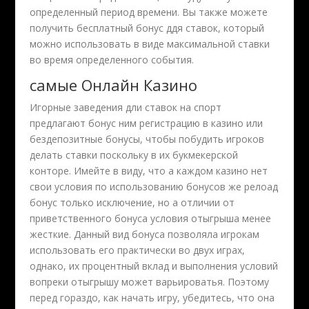
определенный период времени. Вы также можете
получить бесплатный бонус ддя ставок, который
можно использовать в виде максимальной ставки
во время определенного события.
самые Онлайн Казино
Игорные заведения дли ставок на спорт
предлагают бонус ним регистрацию в казино или
бездепозитные бонусы, чтобы побудить игроков
делать ставки поскольку в их букмекерской
конторе. Имейте в виду, что а каждом казино нет
свои условия по использованию бонусов же релоад
бонус только исключение, но а отличии от
приветственного бонуса условия отыгрыша менее
жесткие. Данный вид бонуса позволяла игрокам
использовать его практически во двух играх,
однако, их процентный вклад и выполнения условий
вопреки отыгрышу может варьироватья. Поэтому
перед гораздо, как начать игру, убедитесь, что она