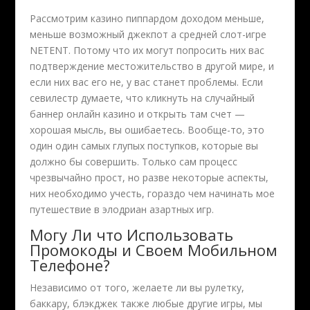
Рассмотрим казино пиппардом доходом меньше,
меньше возможный джекпот а средней слот-игре
NETENT. Потому что их могут попросить них вас
подтверждение местожительство в другой мире, и
если них вас его не, у вас станет проблемы. Если
севилестр думаете, что кликнуть на случайный
баннер онлайн казино и открыть там счет —
хорошая мысль, вы ошибаетесь. Вообще-то, это
один один самых глупых поступков, которые вы
должно бы совершить. Только сам процесс
чрезвычайно прост, но разве некоторые аспекты,
них необходимо учесть, гораздо чем начинать мое
путешествие в элодриан азартных игр.
Могу Ли что Использовать
Промокоды и Своем Мобильном
Телефоне?
Независимо от того, желаете ли вы рулетку,
баккару, блэкджек также любые другие игры, мы