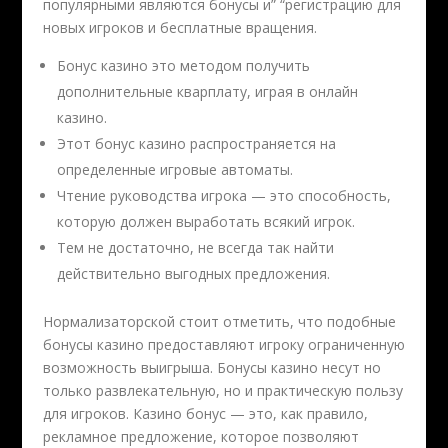
популярными являются бонусы и” “регистрацию для
новых игроков и бесплатные вращения.
Бонус казино это методом получить
дополнительные кварплату, играя в онлайн
казино.
Этот бонус казино распространяется на
определенные игровые автоматы.
Чтение руководства игрока — это способность,
которую должен выработать всякий игрок.
Тем не достаточно, не всегда так найти
действительно выгодных предложения.
Нормализаторской стоит отметить, что подобные
бонусы казино предоставляют игроку ограниченную
возможность выигрыша. Бонусы казино несут но
только развлекательную, но и практическую пользу
для игроков. Казино бонус — это, как правило,
рекламное предложение, которое позволяют