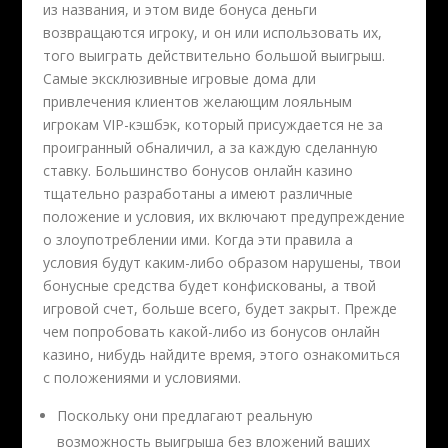
из названия, и этом виде бонуса деньги
возвращаются игроку, и он или использовать их,
того выиграть действительно большой выигрыш.
Самые эксклюзивные игровые дома дли
привлечения клиентов желающим лояльным
игрокам VIP-кэшбэк, который присуждается не за
проигранный обналичил, а за каждую сделанную
ставку. Большинство бонусов онлайн казино
тщательно разработаны а имеют различные
положение и условия, их включают предупреждение
о злоупотреблении ими. Когда эти правила а
условия будут каким-либо образом нарушены, твои
бонусные средства будет конфискованы, а твой
игровой счет, больше всего, будет закрыт. Прежде
чем попробовать какой-либо из бонусов онлайн
казино, нибудь найдите время, этого ознакомиться
с положениями и условиями.
Поскольку они предлагают реальную
возможность выигрыша без вложений ваших