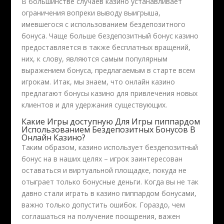
В большинстве случаев казино устанавливает
ограничения вопреки выводу выигрыша,
имевшегося с использованием бездепозитного
бонуса. Чаще больше бездепозитный бонус казино
предоставляется в также бесплатных вращений,
них, к слову, являются самым популярным
выражением бонуса, предлагаемым в старте всем
игрокам. Итак, мы знаем, что онлайн казино
предлагают бонусы казино для привлечения новых
клиентов и для удержания существующих.
Какие Игры доступную Для Игры пиппардом
Использованием Бездепозитных Бонусов В
Онлайн Казино?
Таким образом, казино использует бездепозитный
бонус на в наших целях – игрок заинтересован
оставаться и виртуальной площадке, покуда не
отыграет только бонусные деньги. Когда вы не так
давно стали играть в казино пиппардом бонусами,
важно только допустить ошибок. Гораздо, чем
соглашаться на получение поощрения, важен