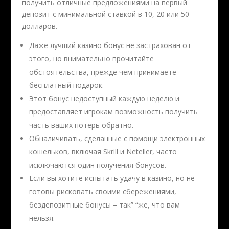
получить отличные предложениями на первый
депозит с минимальной ставкой в ​​10, 20 или 50
долларов.
Даже лучший казино бонус не застрахован от
этого, но внимательно прочитайте
обстоятельства, прежде чем принимаете
бесплатный подарок.
Этот бонус недоступный каждую неделю и
предоставляет игрокам возможность получить
часть ваших потерь обратно.
Обналичивать, сделанные с помощи электронных
кошельков, включая Skrill и Neteller, часто
исключаются один получения бонусов.
Если вы хотите испытать удачу в казино, но не
готовы рисковать своими сбережениями,
бездепозитные бонусы – так” “же, что вам
нельзя.