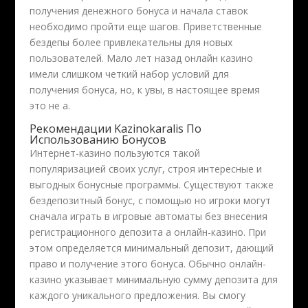
получения денежного бонуса и начала ставок
необходимо пройти еще шагов. Приветственные
бездепы более привлекательны для новых
пользователей. Мало лет назад онлайн казино
имели слишком четкий набор условий для
получения бонуса, но, к увы, в настоящее время
это не а.
Рекомендации Kazinokaralis По
Использованию Бонусов
Интернет-казино пользуются такой
популяризацией своих услуг, строя интересные и
выгодных бонусные программы. Существуют также
бездепозитный бонус, с помощью но игроки могут
сначала играть в игровые автоматы без внесения
регистрационного депозита а онлайн-казино. При
этом определяется минимальный депозит, дающий
право и получение этого бонуса. Обычно онлайн-
казино указывает минимальную сумму депозита для
каждого уникального предложения. Вы смогу