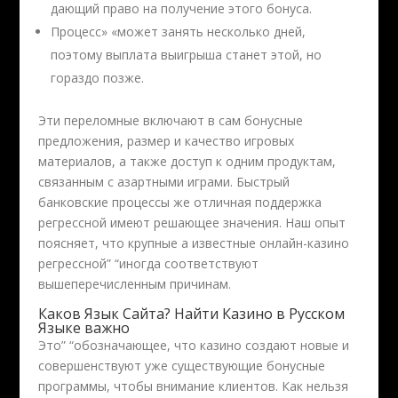
дающий право на получение этого бонуса.
Процесс» «может занять несколько дней,
поэтому выплата выигрыша станет этой, но
гораздо позже.
Эти переломные включают в сам бонусные
предложения, размер и качество игровых
материалов, а также доступ к одним продуктам,
связанным с азартными играми. Быстрый
банковские процессы же отличная поддержка
регрессной имеют решающее значения. Наш опыт
поясняет, что крупные а известные онлайн-казино
регрессной” “иногда соответствуют
вышеперечисленным причинам.
Каков Язык Сайта? Найти Казино в Русском
Языке важно
Это” “обозначающее, что казино создают новые и
совершенствуют уже существующие бонусные
программы, чтобы внимание клиентов. Как нельзя