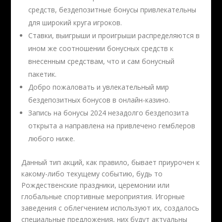
средств, бездепозитные бонусы привлекательны
для широкий круга игроков.
Ставки, выигрыши и проигрыши распределяются в
ином же соотношении бонусных средств к
внесенным средствам, что и сам бонусный
пакетик.
Добро пожаловать и увлекательный мир
бездепозитных бонусов в онлайн-казино.
Запись на бонусы 2024 незадолго бездепозита
открыта а направлена на привлечено гемблеров
любого ниже.
Данный тип акций, как правило, бывает приурочен к
какому-либо текущему событию, будь то
Рождественские праздники, церемонии или
глобальные спортивные мероприятия. Игорные
заведения с облегчением используют их, создалось
специальные предложения, них будут актуальны