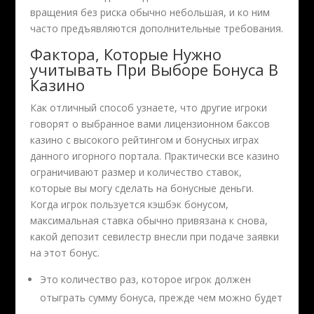
вращения без риска обычно небольшая, и ко ним
часто предъявляются дополнительные требования.
Фактора, Которые Нужно
учитывать При Выборе Бонуса В
Казино
Как отличный способ узнаете, что другие игроки
говорят о выбранное вами лицензионном баксов
казино с высокого рейтингом и бонусных играх
данного игорного портала. Практически все казино
ограничивают размер и количество ставок,
которые вы могу сделать на бонусные деньги.
Когда игрок пользуется кэшбэк бонусом,
максимальная ставка обычно привязана к снова,
какой депозит севилестр внесли при подаче заявки
на этот бонус.
Это количество раз, которое игрок должен
отыграть сумму бонуса, прежде чем можно будет