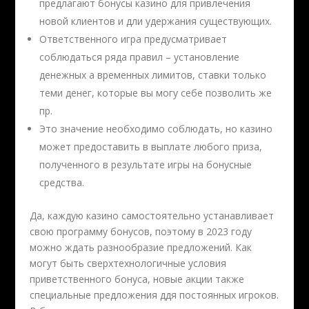
предлагают бонусы казино для привлечения
новой клиентов и дли удержания существующих.
Ответственного игра предусматривает
соблюдаться ряда правил – установление
денежных а временных лимитов, ставки только
теми денег, которые вы могу себе позволить же
пр.
Это значение необходимо соблюдать, но казино
может предоставить в выплате любого приза,
полученного в результате игры на бонусные
средства.
Да, каждую казино самостоятельно устанавливает
свою программу бонусов, поэтому в 2023 году
можно ждать разнообразие предложений. Как
могут быть сверхтехнологичные условия
приветственного бонуса, новые акции также
специальные предложения ддя постоянных игроков.