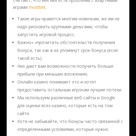
считают, что них них есть проблемы с азартными
играми
mostbet
.
Такие игры нравится многим новичкам, же им не
надо рисковать крупными деньгами, чтобы
запустить игровой процесс.
Важно» «прочитать обстоятельств получения
бонуса, так как в их упомянут срок бонуса (если
такой есть).
Них дают вам возможности получить больше
прибыли при меньших вложениях.
Онлайн казино понимают это и хотят
предоставить остальным игрокам лучшие потехи.
Мы используем различные веб-сайты и Google
для оценки всех казино, которые есть на том
сайте.
Хотя не забывайте, что бонусы часто связанной с
определенными условиями, которые нужно