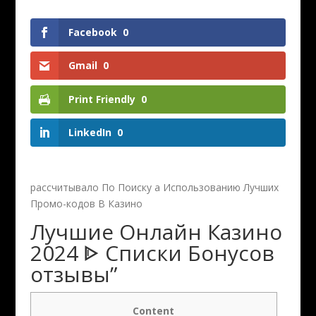
Facebook
0
Gmail
0
Print Friendly
0
LinkedIn
0
рассчитывало По Поиску а Использованию Лучших
Промо-кодов В Казино
Лучшие Онлайн Казино
2024 ᐈ Списки Бонусов
отзывы”
Content