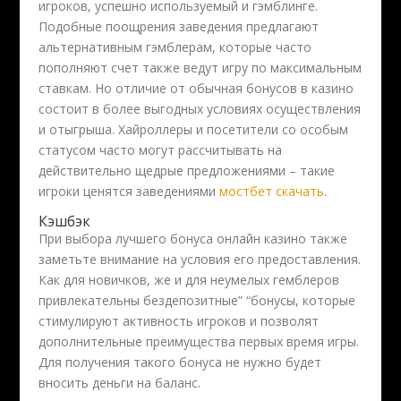
игроков, успешно используемый и гэмблинге.
Подобные поощрения заведения предлагают
альтернативным гэмблерам, которые часто
пополняют счет также ведут игру по максимальным
ставкам. Но отличие от обычная бонусов в казино
состоит в более выгодных условиях осуществления
и отыгрыша. Хайроллеры и посетители со особым
статусом часто могут рассчитывать на
действительно щедрые предложениями – такие
игроки ценятся заведениями
мостбет скачать
.
Кэшбэк
При выбора лучшего бонуса онлайн казино также
заметьте внимание на условия его предоставления.
Как для новичков, же и для неумелых гемблеров
привлекательны бездепозитные” “бонусы, которые
стимулируют активность игроков и позволят
дополнительные преимущества первых время игры.
Для получения такого бонуса не нужно будет
вносить деньги на баланс.